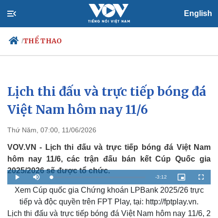
English
THỂ THAO
/
Lịch thi đấu và trực tiếp bóng đá
Chính trị
Xã hội
Đảng
Tin 24h
Việt Nam hôm nay 11/6
Tổ chức nhân sự
Dự báo thời tiết
Quốc hội
Giáo dục
Thứ Năm, 07:00, 11/06/2026
Nhận diện sự thật
Dấu ấn VOV
Việc làm
VOV.VN - Lịch thi đấu và trực tiếp bóng đá Việt Nam
Biển đảo
hôm nay 11/6, các trận đấu bán kết Cúp Quốc gia
2025/2026 sẽ được tổ chức.
R
-
3:12
L
P
M
P
F
o
l
u
i
u
a
Xem Cúp quốc gia Chứng khoán LPBank 2025/26 trực
a
t
c
l
e
d
y
e
t
l
e
u
s
tiếp và độc quyền trên FPT Play, tại: http://fptplay.vn.
d
r
c
m
:
e
r
Lịch thi đấu và trực tiếp bóng đá Việt Nam hôm nay 11/6, 2
2
-
e
.