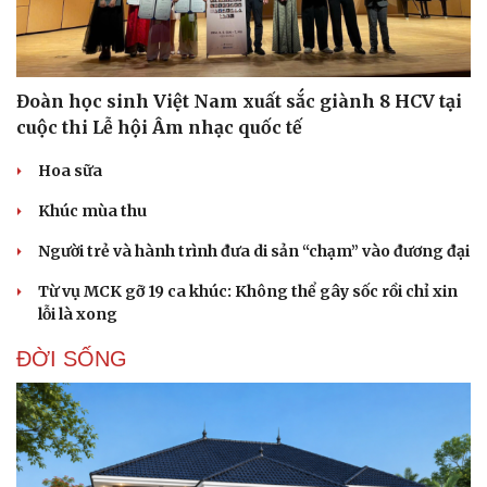
Đoàn học sinh Việt Nam xuất sắc giành 8 HCV tại
cuộc thi Lễ hội Âm nhạc quốc tế
Hoa sữa
Khúc mùa thu
Người trẻ và hành trình đưa di sản “chạm” vào đương đại
Từ vụ MCK gỡ 19 ca khúc: Không thể gây sốc rồi chỉ xin
lỗi là xong
ĐỜI SỐNG