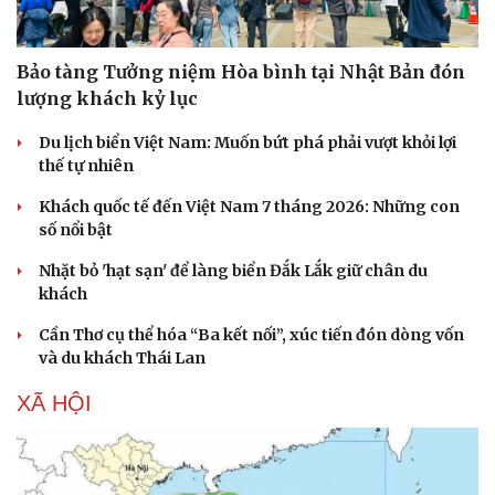
Văn học
Thời trang
Âm nhạc
Sao Việt
Di sản
Bảo tàng Tưởng niệm Hòa bình tại Nhật Bản đón
lượng khách kỷ lục
Du lịch biển Việt Nam: Muốn bứt phá phải vượt khỏi lợi
thế tự nhiên
Khách quốc tế đến Việt Nam 7 tháng 2026: Những con
số nổi bật
Nhặt bỏ 'hạt sạn' để làng biển Đắk Lắk giữ chân du
khách
Cần Thơ cụ thể hóa “Ba kết nối”, xúc tiến đón dòng vốn
và du khách Thái Lan
XÃ HỘI