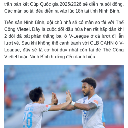
i
e
a
8
n
n
trận bán kết Cúp Quốc gia 2025/2026 sẽ diễn ra sôi động.
0
-
%
P
Các màn so tài đều diễn ra vào lúc 18h tại tỉnh Ninh Bình.
i
i
c
t
n
u
Trên sân Ninh Bình, đội chủ nhà sẽ có màn so tài với Thể
r
e
i
Công Viettel. Đây là cuộc đối đầu hứa hẹn rất hấp dẫn khi
2 đội đã bất phân thắng bại ở V-League ở cả lượt đi lẫn
n
lượt về. Sau khi không thể cạnh tranh với CLB CAHN ở V-
g
League, đây sẽ là cơ hội duy nhất còn lại để Thể Công
T
Viettel hoặc Ninh Bình hướng đến danh hiệu.
i
m
e