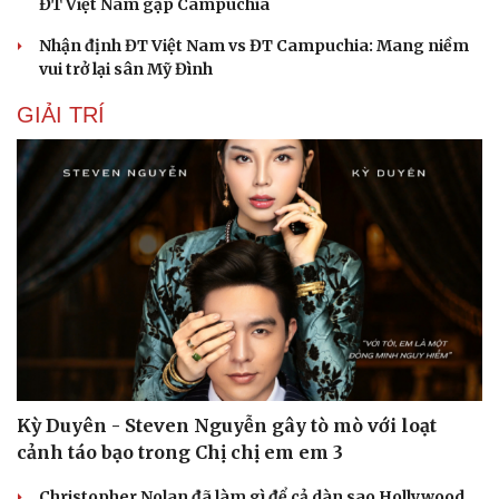
ĐT Việt Nam gặp Campuchia
Nhận định ĐT Việt Nam vs ĐT Campuchia: Mang niềm
vui trở lại sân Mỹ Đình
GIẢI TRÍ
Kỳ Duyên - Steven Nguyễn gây tò mò với loạt
cảnh táo bạo trong Chị chị em em 3
Christopher Nolan đã làm gì để cả dàn sao Hollywood