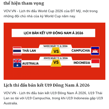
thể hiện tham vọng
VOV.VN - Lịch thi đấu World Cup 2026 của ĐT Mỹ, một trong
những đội chủ nhà của kỳ World Cup năm nay.
Thể thao
Ô tô - Xe máy
Bóng đá
Ô tô
Lịch thi đấu bóng đá
Xe máy
Thế giới thể thao
Tư vấn
Lịch thi đấu bán kết U19 Đông Nam Á 2026
eSports
VOV.VN - Lịch thi đấu bán kết U19 Đông Nam Á 2026, U19 Thái
Hậu trường
Lan so tài với U19 Campuchia, trong khi U19 Indonesia gặp U19
Australia.