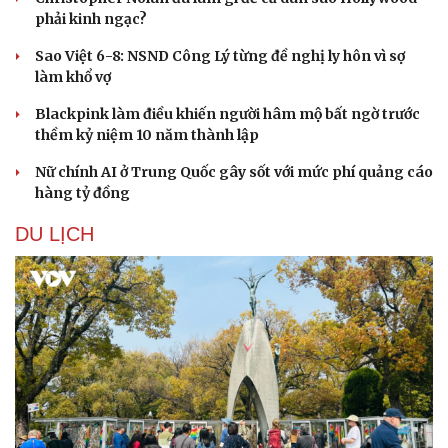
phải kinh ngạc?
Sao Việt 6-8: NSND Công Lý từng đề nghị ly hôn vì sợ
làm khổ vợ
Blackpink làm điều khiến người hâm mộ bất ngờ trước
thềm kỷ niệm 10 năm thành lập
Nữ chính AI ở Trung Quốc gây sốt với mức phí quảng cáo
hàng tỷ đồng
DU LỊCH
Văn hóa
Giải trí
Sân khấu - Điện ảnh
Nghệ sĩ