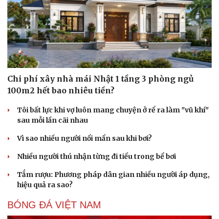
Chi phí xây nhà mái Nhật 1 tầng 3 phòng ngủ
100m2 hết bao nhiêu tiền?
Tôi bất lực khi vợ luôn mang chuyện ở rể ra làm "vũ khí"
sau mỗi lần cãi nhau
Vì sao nhiều người nổi mẩn sau khi bơi?
Nhiều người thú nhận từng đi tiểu trong bể bơi
Sức khỏe
Đời sống
Dinh dưỡng - món ngon
Nhà đẹp
Tắm rượu: Phương pháp dân gian nhiều người áp dụng,
Cây thuốc
Blog
hiệu quả ra sao?
Sản phụ khoa
Tình yêu - Gia đình
Nhi khoa
BÓNG ĐÁ VIỆT NAM
Nam khoa