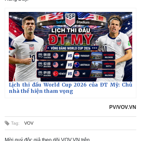
Thế giới
Multimedia
Lịch thi đấu World Cup 2026 của ĐT Mỹ: Chủ
Quan sát
Video
nhà thể hiện tham vọng
Cuộc sống đó đây
Ảnh
Hồ sơ
E-Magazine
Infographic
PV/VOV.VN
Tag:
VOV
Mời quý độc giả theo dõi VOV.VN trên