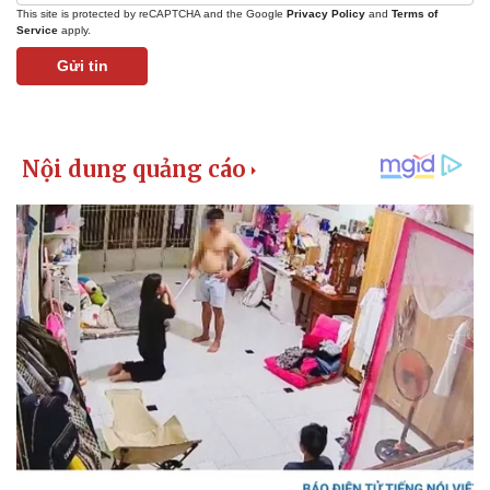
This site is protected by reCAPTCHA and the Google
Privacy Policy
and
Terms of
Service
apply.
Gửi tin
Kinh tế
Thị trường
Bất động sản
Giá vàng
Khởi nghiệp
Tiêu dùng
Tỷ giá
Chứng khoán
Giá cà phê