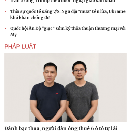
Iran tố ông Trump theo đuổi “ngoại giao sân khấu”
Tư vấn
Câu chuyện thời sự
Săn Tour
Đọc truyện đêm khuya
Thời sự quốc tế sáng 7/8: Nga dội "mưa" tên lửa, Ukraine
check-in
Cửa sổ tình yêu
khó khăn chống đỡ
Kể chuyện cho bé
Hạt giống tâm hồn
Quốc hội Ấn Độ “giục” sớm ký thỏa thuận thương mại với
Mỹ
PHÁP LUẬT
Đánh bạc thua, người đàn ông thuê 6 ô tô tự lái