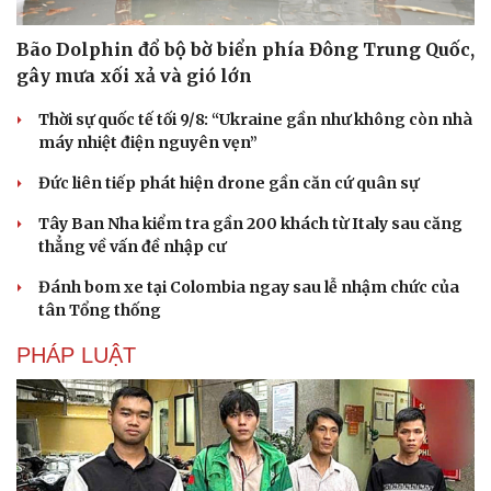
Bão Dolphin đổ bộ bờ biển phía Đông Trung Quốc,
gây mưa xối xả và gió lớn
Thời sự quốc tế tối 9/8: “Ukraine gần như không còn nhà
máy nhiệt điện nguyên vẹn”
Đức liên tiếp phát hiện drone gần căn cứ quân sự
Tây Ban Nha kiểm tra gần 200 khách từ Italy sau căng
thẳng về vấn đề nhập cư
Đánh bom xe tại Colombia ngay sau lễ nhậm chức của
tân Tổng thống
PHÁP LUẬT
Du lịch
Podcast
Tư vấn
Câu chuyện thời sự
Săn Tour
Đọc truyện đêm khuya
check-in
Cửa sổ tình yêu
Kể chuyện cho bé