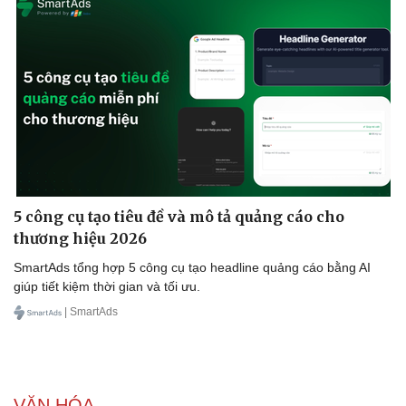
Doanh nghiệp
Công nghệ
Thông tin doanh nghiệp
Sành điệu
Doanh nghiệp 24h
Tin Công nghệ
Doanh nhân
Trải nghiệm
Vì cộng đồng
Chuyển đổi số
5 công cụ tạo tiêu đề và mô tả quảng cáo cho
thương hiệu 2026
SmartAds tổng hợp 5 công cụ tạo headline quảng cáo bằng AI
giúp tiết kiệm thời gian và tối ưu.
| SmartAds
VĂN HÓA