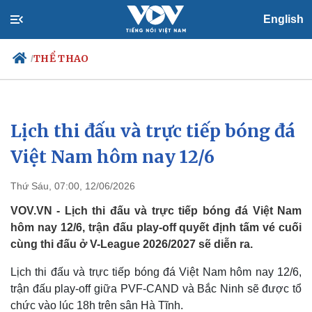
English
THỂ THAO
/
Lịch thi đấu và trực tiếp bóng đá
Chính trị
Xã hội
Đảng
Tin 24h
Việt Nam hôm nay 12/6
Tổ chức nhân sự
Dự báo thời tiết
Quốc hội
Giáo dục
Thứ Sáu, 07:00, 12/06/2026
Nhận diện sự thật
Dấu ấn VOV
Việc làm
VOV.VN - Lịch thi đấu và trực tiếp bóng đá Việt Nam
Biển đảo
hôm nay 12/6, trận đấu play-off quyết định tấm vé cuối
cùng thi đấu ở V-League 2026/2027 sẽ diễn ra.
Lịch thi đấu và trực tiếp bóng đá Việt Nam hôm nay 12/6,
trận đấu play-off giữa PVF-CAND và Bắc Ninh sẽ được tổ
chức vào lúc 18h trên sân Hà Tĩnh.