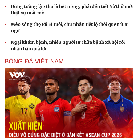
Đừng tưởng lập thu là hết nóng, phải đến tiết Xử thử mới
thật sự mát mẻ
Mèo sống thọ tới 31 tuổi, chủ nhân tiết lộ thói quen ít ai
ngờ
Ngại khám bệnh, nhiều người tự chữa bệnh xã hội rồi
Sức khỏe
Đời sống
nhận hậu quả lớn
Dinh dưỡng - món ngon
Nhà đẹp
BÓNG ĐÁ VIỆT NAM
Cây thuốc
Blog
Sản phụ khoa
Tình yêu - Gia đình
Nhi khoa
Nam khoa
Làm đẹp - giảm cân
Phòng mạch online
Ăn sạch sống khỏe