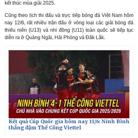
kết thúc mùa giải 2025.
Cũng theo lịch thi đấu và trực tiếp bóng đá Việt Nam hôm
nay 12/6, rất nhiều trận đấu ở vòng loại các giải bóng đá
thiếu niên (U13) và nhi đồng (U11) toàn quốc sẽ tiếp tục
diễn ra ở Quảng Ngãi, Hải Phòng và Đắk Lắk.
Thế giới
Multimedia
Quan sát
Video
Cuộc sống đó đây
Ảnh
Hồ sơ
E-Magazine
Infographic
Kết quả Cúp Quốc gia hôm nay 11/6: Ninh Bình
thắng đậm Thể Công Viettel