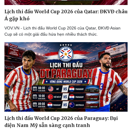
Thể thao
Ô tô - Xe máy
Lịch thi đấu World Cup 2026 của Qatar: ĐKVĐ châu
Bóng đá
Ô tô
Á gặp khó
Lịch thi đấu bóng đá
Xe máy
Thế giới thể thao
Tư vấn
VOV.VN - Lịch thi đấu World Cup 2026 của Qatar, ĐKVĐ Asian
eSports
Cup sẽ có một giải đấu hứa hẹn nhiều thách thức.
Hậu trường
Lịch thi đấu World Cup 2026 của Paraguay: Đại
diện Nam Mỹ sẵn sàng cạnh tranh