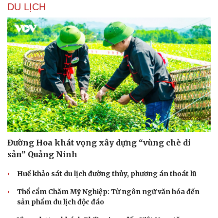
DU LỊCH
Đường Hoa khát vọng xây dựng “vùng chè di
Văn hóa
Giải trí
sản” Quảng Ninh
Sân khấu - Điện ảnh
Nghệ sĩ
Văn học
Thời trang
Huế khảo sát du lịch đường thủy, phương án thoát lũ
Âm nhạc
Sao Việt
Di sản
Thổ cẩm Chăm Mỹ Nghiệp: Từ ngôn ngữ văn hóa đến
sản phẩm du lịch độc đáo