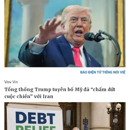
Vụ án
Vũ khí
Tin nóng
Việt Nam
Tư vấn luật
Phân tích