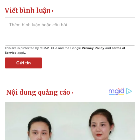
Viết bình luận
This site is protected by reCAPTCHA and the Google
Privacy Policy
and
Terms of
Service
apply.
Gửi tin
Kinh tế
Thị trường
Bất động sản
Giá vàng
Khởi nghiệp
Tiêu dùng
Tỷ giá
Chứng khoán