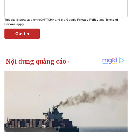
This site is protected by reCAPTCHA and the Google
Privacy Policy
and
Terms of
Service
apply.
Gửi tin
Kinh tế
Thị trường
Bất động sản
Giá vàng
Khởi nghiệp
Tiêu dùng
Tỷ giá
Chứng khoán