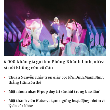
Sức khỏe
Đời sống
Dinh dưỡng - món ngon
Nhà đẹp
Cây thuốc
Blog
Sản phụ khoa
Tình yêu - Gia đình
Nhi khoa
4.000 khán giả gọi tên Phùng Khánh Linh, nữ ca
Nam khoa
sĩ nói không còn cô đơn
Làm đẹp - giảm cân
Phòng mạch online
Thuận Nguyễn nhảy trên giày bọc lửa, Đinh Mạnh Ninh
Ăn sạch sống khỏe
thắng trận xóa thẻ
Một nhóm nhạc K-pop duy trì sức hút trong bao lâu?
Một thành viên Katseye tạm ngừng hoạt động nhóm vì
lý do sức khỏe