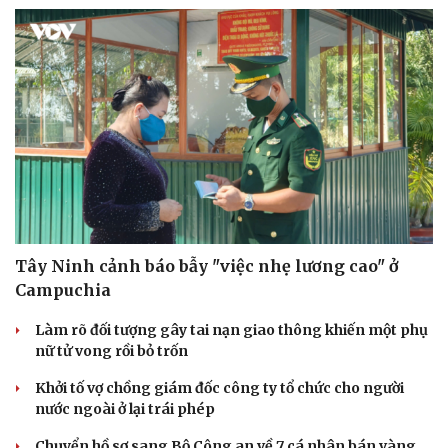
Tây Ninh cảnh báo bẫy "việc nhẹ lương cao" ở
Campuchia
Làm rõ đối tượng gây tai nạn giao thông khiến một phụ
nữ tử vong rồi bỏ trốn
Khởi tố vợ chồng giám đốc công ty tổ chức cho người
nước ngoài ở lại trái phép
Chuyển hồ sơ sang Bộ Công an về 7 cá nhân bán vàng