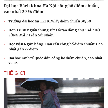
Đại học Bách khoa Hà Nội công bố điểm chuẩn,
cao nhất 29,54 điểm
Trường đại học tại TP.HCM lấy điểm chuẩn 30/30
Hơn 1.000 người chung sức tái tạo dòng chữ “BÁC HỒ
SỐNG MÃI” trên Núi Nhón
Học viện Ngân hàng, Hậu cần công bố điểm chuẩn: Cao
nhất gần 27 điểm
Đại học Kinh tế Quốc dân công bố điểm chuẩn, cao nhất
28,84
Văn hóa
Giải trí
THẾ GIỚI
Sân khấu - Điện ảnh
Nghệ sĩ
Văn học
Thời trang
Âm nhạc
Sao Việt
Di sản