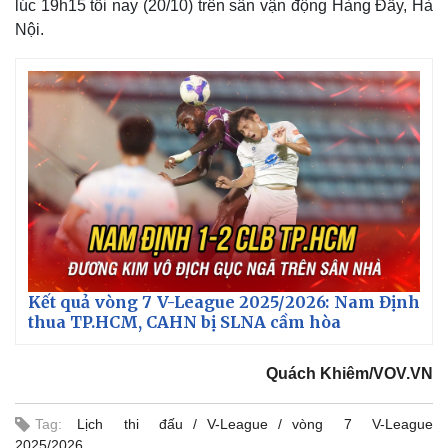
lúc 19h15 tối nay (20/10) trên sân vận động Hàng Đẫy, Hà
Nội.
Thế giới
Multimedia
Kết quả vòng 7 V-League 2025/2026: Nam Định
Quan sát
Video
thua TP.HCM, CAHN bị SLNA cầm hòa
Cuộc sống đó đây
Ảnh
Hồ sơ
E-Magazine
Quách Khiêm/VOV.VN
Infographic
Tag:
Lịch thi đấu
V-League
vòng 7 V-League
2025/2026