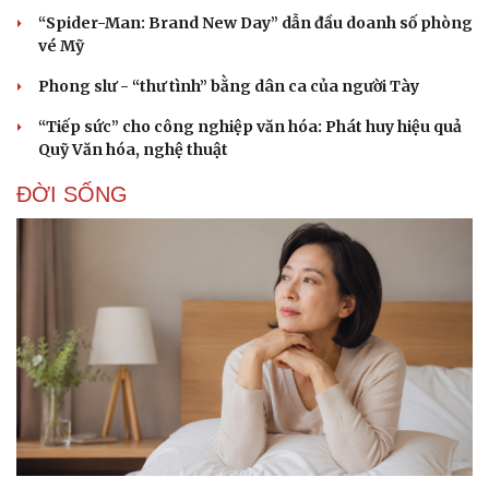
“Spider-Man: Brand New Day” dẫn đầu doanh số phòng
vé Mỹ
Phong slư - “thư tình” bằng dân ca của người Tày
Doanh nghiệp
Công nghệ
“Tiếp sức” cho công nghiệp văn hóa: Phát huy hiệu quả
Thông tin doanh nghiệp
Sành điệu
Quỹ Văn hóa, nghệ thuật
Doanh nghiệp 24h
Tin Công nghệ
Doanh nhân
Trải nghiệm
ĐỜI SỐNG
Vì cộng đồng
Chuyển đổi số