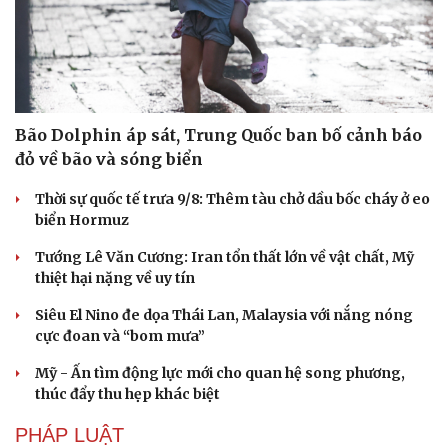
Bão Dolphin áp sát, Trung Quốc ban bố cảnh báo
đỏ về bão và sóng biển
Thời sự quốc tế trưa 9/8: Thêm tàu chở dầu bốc cháy ở eo
biển Hormuz
Tướng Lê Văn Cương: Iran tổn thất lớn về vật chất, Mỹ
thiệt hại nặng về uy tín
Siêu El Nino đe dọa Thái Lan, Malaysia với nắng nóng
cực đoan và “bom mưa”
Mỹ - Ấn tìm động lực mới cho quan hệ song phương,
thúc đẩy thu hẹp khác biệt
PHÁP LUẬT