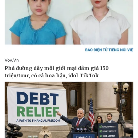
Vụ án
Vũ khí
Tin nóng
Việt Nam
Tư vấn luật
Phân tích