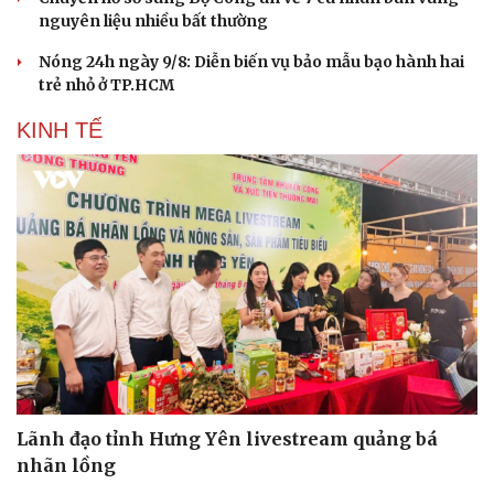
nguyên liệu nhiều bất thường
Nóng 24h ngày 9/8: Diễn biến vụ bảo mẫu bạo hành hai
trẻ nhỏ ở TP.HCM
KINH TẾ
Du lịch
Podcast
Tư vấn
Câu chuyện thời sự
Lãnh đạo tỉnh Hưng Yên livestream quảng bá
Săn Tour
Đọc truyện đêm khuya
nhãn lồng
check-in
Cửa sổ tình yêu
Kể chuyện cho bé