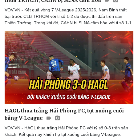
thua TP.HCM, CAHN bị SLNA cầm hòa
Thể thao
Ô tô - Xe máy
VOV.VN - Kết quả vòng 7 V-League 2025/2026, Nam Định thất
Bóng đá
Ô tô
bại trước CLB TP.HCM với tỉ số 1-2 dù được thi đấu trên sân
Lịch thi đấu bóng đá
Xe máy
Thiên Trường. Trong khi đó, CAHN bị SLNA cầm hòa với tỉ số 1-1.
Thế giới thể thao
Tư vấn
eSports
Hậu trường
HAGL thua trắng Hải Phòng FC, tụt xuống cuối
bảng V-League
VOV.VN - HAGL thua trắng Hải Phòng FC với tỷ số 0-3 trên sân
khách. Kết quả này khiến họ tụt xuống cuối bảng V-League.