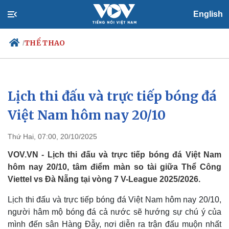
English
THỂ THAO
/
Lịch thi đấu và trực tiếp bóng đá
Chính trị
Xã hội
Đảng
Tin 24h
Việt Nam hôm nay 20/10
Tổ chức nhân sự
Dự báo thời tiết
Quốc hội
Giáo dục
Thứ Hai, 07:00, 20/10/2025
Nhận diện sự thật
Dấu ấn VOV
Việc làm
VOV.VN - Lịch thi đấu và trực tiếp bóng đá Việt Nam
Biển đảo
hôm nay 20/10, tâm điểm màn so tài giữa Thể Công
Viettel vs Đà Nẵng tại vòng 7 V-League 2025/2026.
Lịch thi đấu và trực tiếp bóng đá Việt Nam hôm nay 20/10,
người hâm mộ bóng đá cả nước sẽ hướng sự chú ý của
mình đến sân Hàng Đẫy, nơi diễn ra trận đấu muộn nhất