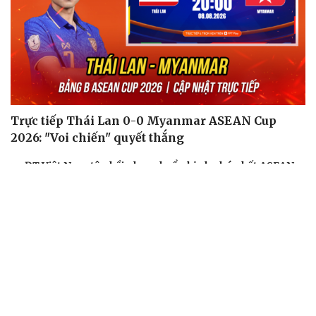
Trực tiếp Thái Lan 0-0 Myanmar ASEAN Cup
2026: "Voi chiến" quyết thắng
ĐT Việt Nam tập hồi phục chuẩn bị cho bán kết ASEAN
Cup 2026
Hé lộ mục tiêu của đội tuyển nữ Việt Nam ở đấu trường
ASIAD 2026
Tin bóng đá 8-8: Xác định thời điểm ĐT Việt Nam thi đấu
bán kết ASEAN Cup 2026
Lịch sử đối đầu Thái Lan vs Myanmar trước màn so tài ở
ASEAN Cup 2026