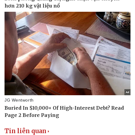
Pháp luật
Quân sự - Quốc phòng
Vụ án
Vũ khí
Tin nóng
Việt Nam
Tư vấn luật
Phân tích
Tin liên quan