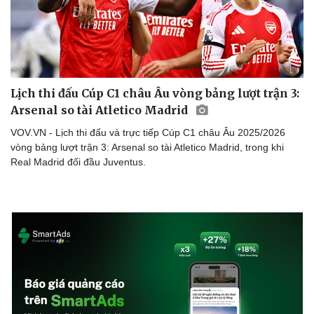
Thể thao
Ô tô - Xe máy
Bóng đá
Ô tô
Lịch thi đấu bóng đá
Xe máy
Thế giới thể thao
Tư vấn
eSports
Hậu trường
Lịch thi đấu Cúp C1 châu Âu vòng bảng lượt trận 3:
Arsenal so tài Atletico Madrid
VOV.VN - Lịch thi đấu và trực tiếp Cúp C1 châu Âu 2025/2026
vòng bảng lượt trận 3: Arsenal so tài Atletico Madrid, trong khi
Real Madrid đối đầu Juventus.