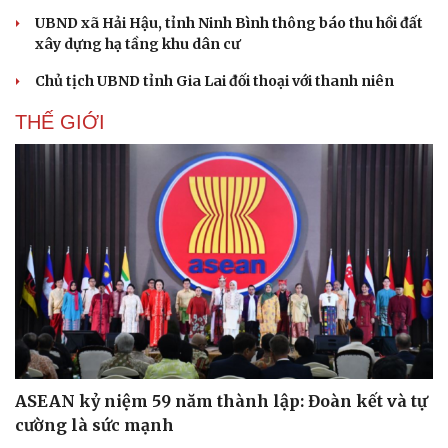
Văn học
Thời trang
UBND xã Hải Hậu, tỉnh Ninh Bình thông báo thu hồi đất
Âm nhạc
Sao Việt
xây dựng hạ tầng khu dân cư
Di sản
Chủ tịch UBND tỉnh Gia Lai đối thoại với thanh niên
THẾ GIỚI
ASEAN kỷ niệm 59 năm thành lập: Đoàn kết và tự
cường là sức mạnh