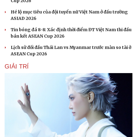
Cup 2026
Hé lộ mục tiêu của đội tuyển nữ Việt Nam ở đấu trường
ASIAD 2026
Tin bóng đá 8-8: Xác định thời điểm ĐT Việt Nam thi đấu
bán kết ASEAN Cup 2026
Lịch sử đối đầu Thái Lan vs Myanmar trước màn so tài ở
ASEAN Cup 2026
GIẢI TRÍ
Sức khỏe
Đời sống
Dinh dưỡng - món ngon
Nhà đẹp
Cây thuốc
Blog