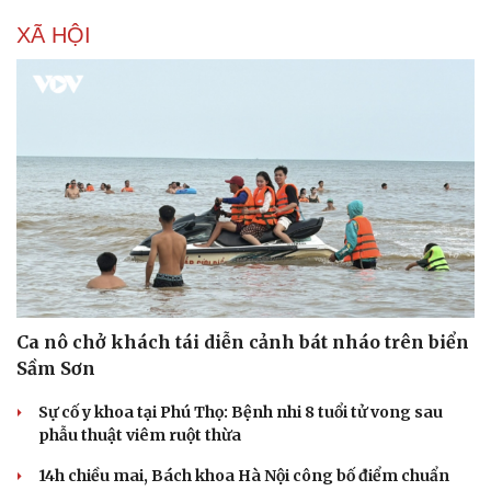
XÃ HỘI
Ca nô chở khách tái diễn cảnh bát nháo trên biển
Sầm Sơn
Sự cố y khoa tại Phú Thọ: Bệnh nhi 8 tuổi tử vong sau
phẫu thuật viêm ruột thừa
Văn hóa
Giải trí
14h chiều mai, Bách khoa Hà Nội công bố điểm chuẩn
Sân khấu - Điện ảnh
Nghệ sĩ