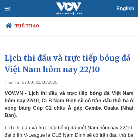
English
THỂ THAO
/
Lịch thi đấu và trực tiếp bóng đá
Chính trị
Xã hội
Đảng
Tin 24h
Việt Nam hôm nay 22/10
Tổ chức nhân sự
Dự báo thời tiết
Quốc hội
Giáo dục
Thứ Tư, 07:00, 22/10/2025
Nhận diện sự thật
Dấu ấn VOV
Việc làm
VOV.VN - Lịch thi đấu và trực tiếp bóng đá Việt Nam
Biển đảo
hôm nay 22/10, CLB Nam Định sẽ có trận đấu thứ ba ở
vòng bảng Cúp C2 châu Á gặp Gamba Osaka (Nhật
Bản).
Lịch thi đấu và trực tiếp bóng đá Việt Nam hôm nay 22/10,
đại diện V-League là CLB Nam Định sẽ có trận đấu thứ ba