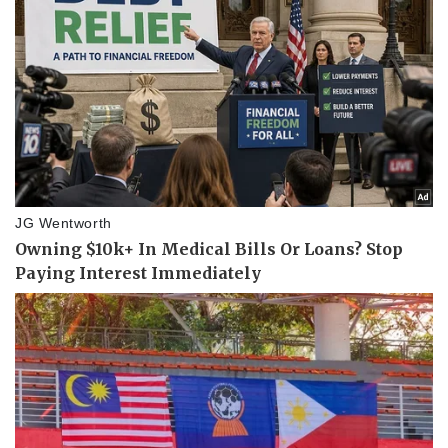
Kinh tế
Thị trường
Bất động sản
Giá vàng
Khởi nghiệp
Tiêu dùng
Tỷ giá
Chứng khoán
Giá cà phê