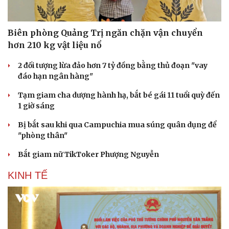
Biên phòng Quảng Trị ngăn chặn vận chuyển
hơn 210 kg vật liệu nổ
2 đối tượng lừa đảo hơn 7 tỷ đồng bằng thủ đoạn "vay
đáo hạn ngân hàng"
Tạm giam cha dượng hành hạ, bắt bé gái 11 tuổi quỳ đến
1 giờ sáng
Bị bắt sau khi qua Campuchia mua súng quân dụng để
"phòng thân"
Bắt giam nữ TikToker Phượng Nguyễn
KINH TẾ
Du lịch
Podcast
Tư vấn
Câu chuyện thời sự
Săn Tour
Đọc truyện đêm khuya
check-in
Cửa sổ tình yêu