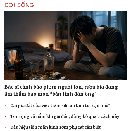
Thông tin doanh nghiệp
Sành điệu
ĐỜI SỐNG
Doanh nghiệp 24h
Tin Công nghệ
Doanh nhân
Trải nghiệm
Vì cộng đồng
Chuyển đổi số
Bác sĩ cảnh báo phim người lớn, rượu bia đang
âm thầm bào mòn "bản lĩnh đàn ông"
Cái giá đắt của việc tiêm silicon làm to "cậu nhỏ"
Tóc rụng cả nắm khi gội đầu, đừng bỏ qua 5 cách này
Dấu hiệu tiền mãn kinh sớm phụ nữ cần biết