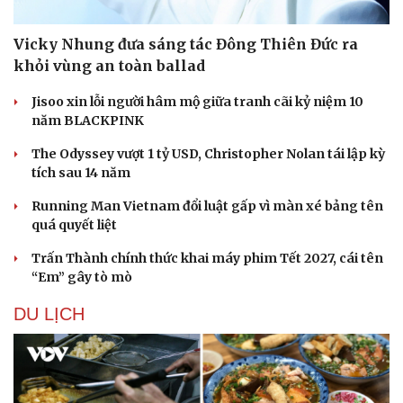
Sản phụ khoa
Tình yêu - Gia đình
Nhi khoa
Nam khoa
Vicky Nhung đưa sáng tác Đông Thiên Đức ra
Làm đẹp - giảm cân
khỏi vùng an toàn ballad
Phòng mạch online
Ăn sạch sống khỏe
Jisoo xin lỗi người hâm mộ giữa tranh cãi kỷ niệm 10
năm BLACKPINK
The Odyssey vượt 1 tỷ USD, Christopher Nolan tái lập kỳ
tích sau 14 năm
Running Man Vietnam đổi luật gấp vì màn xé bảng tên
quá quyết liệt
Trấn Thành chính thức khai máy phim Tết 2027, cái tên
“Em” gây tò mò
DU LỊCH