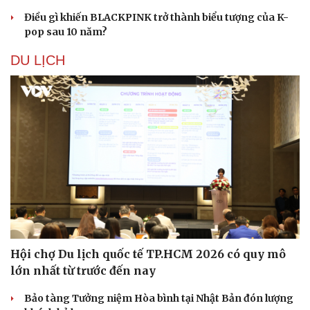
Điều gì khiến BLACKPINK trở thành biểu tượng của K-
pop sau 10 năm?
DU LỊCH
Văn hóa
Giải trí
Sân khấu - Điện ảnh
Nghệ sĩ
Văn học
Thời trang
Âm nhạc
Sao Việt
Hội chợ Du lịch quốc tế TP.HCM 2026 có quy mô
Di sản
lớn nhất từ trước đến nay
Bảo tàng Tưởng niệm Hòa bình tại Nhật Bản đón lượng