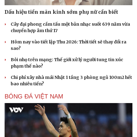
Dấu hiệu tiền mãn kinh sớm phụ nữ cần biết
Cây đại phong cầm tấu một bản nhạc suốt 639 năm vừa
chuyển hợp âm thứ 17
Hôm nay vào tiết lập Thu 2026: Thời tiết sẽ thay đổi ra
Sức khỏe
Đời sống
sao?
Dinh dưỡng - món ngon
Nhà đẹp
Bôi nhọ trên mạng: Thế giới xử lý người tung tin xúc
Cây thuốc
Blog
phạm thế nào?
Sản phụ khoa
Tình yêu - Gia đình
Nhi khoa
Chi phí xây nhà mái Nhật 1 tầng 3 phòng ngủ 100m2 hết
Nam khoa
bao nhiêu tiền?
Làm đẹp - giảm cân
Phòng mạch online
BÓNG ĐÁ VIỆT NAM
Ăn sạch sống khỏe