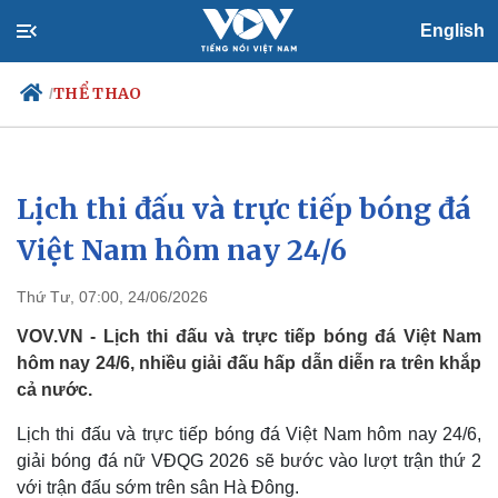
English
THỂ THAO
/
Lịch thi đấu và trực tiếp bóng đá
Chính trị
Xã hội
Đảng
Tin 24h
Việt Nam hôm nay 24/6
Tổ chức nhân sự
Dự báo thời tiết
Quốc hội
Giáo dục
Thứ Tư, 07:00, 24/06/2026
Nhận diện sự thật
Dấu ấn VOV
Việc làm
VOV.VN - Lịch thi đấu và trực tiếp bóng đá Việt Nam
Biển đảo
hôm nay 24/6, nhiều giải đấu hấp dẫn diễn ra trên khắp
cả nước.
Lịch thi đấu và trực tiếp bóng đá Việt Nam hôm nay 24/6,
giải bóng đá nữ VĐQG 2026 sẽ bước vào lượt trận thứ 2
với trận đấu sớm trên sân Hà Đông.