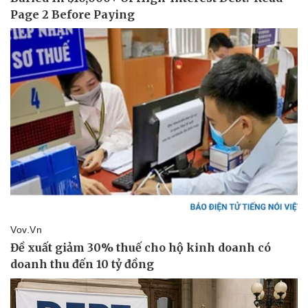
Vụ án
Vũ khí
Tin nóng
Việt Nam
Tư vấn luật
Phân tích