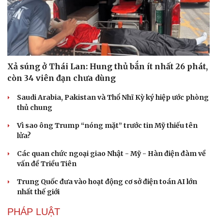
Xả súng ở Thái Lan: Hung thủ bắn ít nhất 26 phát,
còn 34 viên đạn chưa dùng
Saudi Arabia, Pakistan và Thổ Nhĩ Kỳ ký hiệp ước phòng
thủ chung
Vì sao ông Trump “nóng mặt” trước tin Mỹ thiếu tên
lửa?
Các quan chức ngoại giao Nhật - Mỹ - Hàn điện đàm về
vấn đề Triều Tiên
Du lịch
Podcast
Trung Quốc đưa vào hoạt động cơ sở điện toán AI lớn
Tư vấn
Câu chuyện thời sự
nhất thế giới
Săn Tour
Đọc truyện đêm khuya
check-in
Cửa sổ tình yêu
PHÁP LUẬT
Kể chuyện cho bé