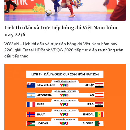
Thể thao
Ô tô - Xe máy
Bóng đá
Ô tô
Lịch thi đấu bóng đá
Xe máy
Thế giới thể thao
Tư vấn
Lịch thi đấu và trực tiếp bóng đá Việt Nam hôm
eSports
nay 22/6
Hậu trường
VOV.VN - Lịch thi đấu và trực tiếp bóng đá Việt Nam hôm nay
22/6, giải Futsal HDBank VĐQG 2026 tiếp tục diễn ra những trận
đấu tiếp theo.