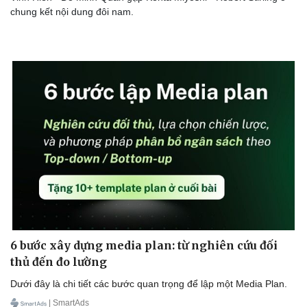
chung kết nội dung đôi nam.
Doanh nghiệp
Công nghệ
Thông tin doanh nghiệp
Sành điệu
Doanh nghiệp 24h
Tin Công nghệ
Doanh nhân
Trải nghiệm
Vì cộng đồng
Chuyển đổi số
6 bước xây dựng media plan: từ nghiên cứu đối
thủ đến đo lường
Dưới đây là chi tiết các bước quan trọng để lập một Media Plan.
| SmartAds