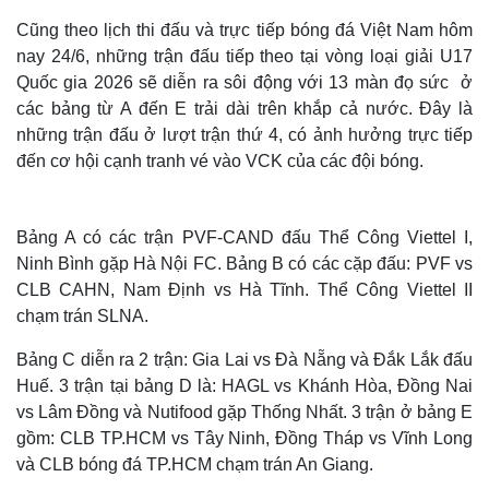
Cũng theo lịch thi đấu và trực tiếp bóng đá Việt Nam hôm
nay 24/6, những trận đấu tiếp theo tại vòng loại giải U17
Quốc gia 2026 sẽ diễn ra sôi động với 13 màn đọ sức ở
các bảng từ A đến E trải dài trên khắp cả nước. Đây là
những trận đấu ở lượt trận thứ 4, có ảnh hưởng trực tiếp
đến cơ hội cạnh tranh vé vào VCK của các đội bóng.
Bảng A có các trận PVF-CAND đấu Thể Công Viettel I,
Ninh Bình gặp Hà Nội FC. Bảng B có các cặp đấu: PVF vs
CLB CAHN, Nam Định vs Hà Tĩnh. Thể Công Viettel II
chạm trán SLNA.
Bảng C diễn ra 2 trận: Gia Lai vs Đà Nẵng và Đắk Lắk đấu
Huế. 3 trận tại bảng D là: HAGL vs Khánh Hòa, Đồng Nai
vs Lâm Đồng và Nutifood gặp Thống Nhất. 3 trận ở bảng E
gồm: CLB TP.HCM vs Tây Ninh, Đồng Tháp vs Vĩnh Long
và CLB bóng đá TP.HCM chạm trán An Giang.