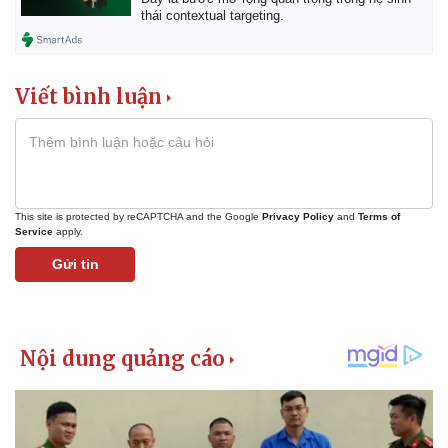
thái contextual targeting.
Viết bình luận
This site is protected by reCAPTCHA and the Google
Privacy Policy
and
Terms of
Service
apply.
Gửi tin
Kinh tế
Thị trường
Bất động sản
Giá vàng
Khởi nghiệp
Tiêu dùng
Tỷ giá
Chứng khoán