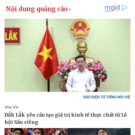
Kinh tế
Thị trường
Bất động sản
Giá vàng
Khởi nghiệp
Tiêu dùng
Tỷ giá
Chứng khoán
Giá cà phê