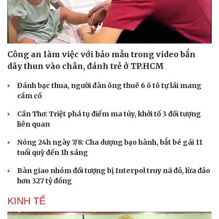
Công an làm việc với bảo mẫu trong video bắn
dây thun vào chân, đánh trẻ ở TP.HCM
Du lịch
Podcast
Đánh bạc thua, người đàn ông thuê 6 ô tô tự lái mang
Tư vấn
Câu chuyện thời sự
cầm cố
Săn Tour
Đọc truyện đêm khuya
check-in
Cửa sổ tình yêu
Cần Thơ: Triệt phá tụ điểm ma túy, khởi tố 3 đối tượng
Kể chuyện cho bé
liên quan
Hạt giống tâm hồn
Nóng 24h ngày 7/8: Cha dượng bạo hành, bắt bé gái 11
tuổi quỳ đến 1h sáng
Bàn giao nhóm đối tượng bị Interpol truy nã đỏ, lừa đảo
hơn 327 tỷ đồng
KINH TẾ