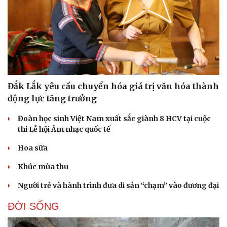
Doanh nghiệp
Công nghệ
Thông tin doanh nghiệp
Sành điệu
Đắk Lắk yêu cầu chuyển hóa giá trị văn hóa thành
Doanh nghiệp 24h
Tin Công nghệ
động lực tăng trưởng
Doanh nhân
Trải nghiệm
Vì cộng đồng
Chuyển đổi số
Đoàn học sinh Việt Nam xuất sắc giành 8 HCV tại cuộc
thi Lễ hội Âm nhạc quốc tế
Hoa sữa
Khúc mùa thu
Người trẻ và hành trình đưa di sản “chạm” vào đương đại
ĐỜI SỐNG