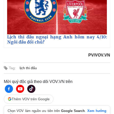
Lịch thi đấu ngoại hạng Anh hôm nay 4/10:
Ngôi đầu đổi chủ?
Thế giới
Multimedia
PV/VOV.VN
Quan sát
Video
Cuộc sống đó đây
Ảnh
Tag:
lịch thi đấu
Hồ sơ
E-Magazine
Infographic
Mời quý độc giả theo dõi VOV.VN trên
Thêm VOV trên Google
Chọn VOV làm nguồn ưu tiên trên
Google Search
.
Xem hướng