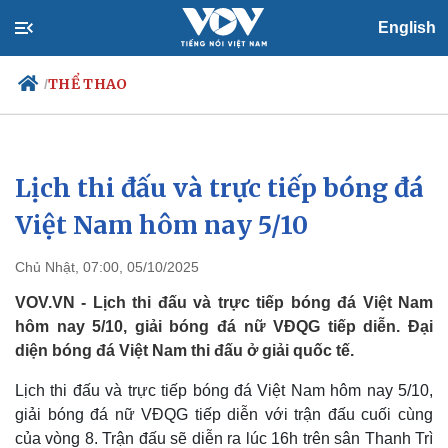
English
THỂ THAO
/
Lịch thi đấu và trực tiếp bóng đá
Chính trị
Xã hội
Đảng
Tin 24h
Việt Nam hôm nay 5/10
Tổ chức nhân sự
Dự báo thời tiết
Quốc hội
Giáo dục
Chủ Nhật, 07:00, 05/10/2025
Nhận diện sự thật
Dấu ấn VOV
Việc làm
VOV.VN - Lịch thi đấu và trực tiếp bóng đá Việt Nam
Biển đảo
hôm nay 5/10, giải bóng đá nữ VĐQG tiếp diễn. Đại
diện bóng đá Việt Nam thi đấu ở giải quốc tế.
Lịch thi đấu và trực tiếp bóng đá Việt Nam hôm nay 5/10,
giải bóng đá nữ VĐQG tiếp diễn với trận đấu cuối cùng
của vòng 8. Trận đấu sẽ diễn ra lúc 16h trên sân Thanh Trì