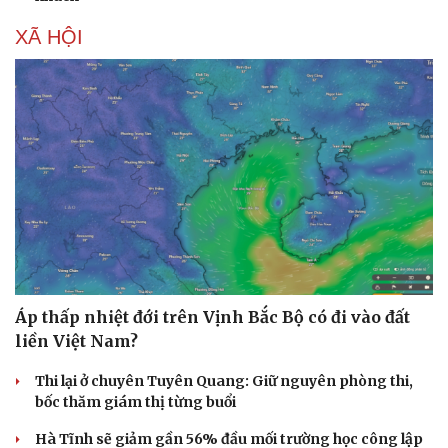
XÃ HỘI
Văn hóa
Giải trí
Sân khấu - Điện ảnh
Nghệ sĩ
Văn học
Thời trang
Âm nhạc
Sao Việt
Di sản
Áp thấp nhiệt đới trên Vịnh Bắc Bộ có đi vào đất
liền Việt Nam?
Thi lại ở chuyên Tuyên Quang: Giữ nguyên phòng thi,
bốc thăm giám thị từng buổi
Hà Tĩnh sẽ giảm gần 56% đầu mối trường học công lập