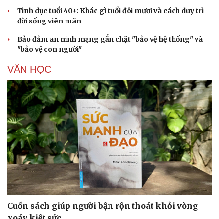
Tình dục tuổi 40+: Khác gì tuổi đôi mươi và cách duy trì
đời sống viên mãn
Bảo đảm an ninh mạng gắn chặt "bảo vệ hệ thống" và
"bảo vệ con người"
VĂN HỌC
Cải chính
Cuốn sách giúp người bận rộn thoát khỏi vòng
xoáy kiệt sức