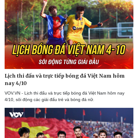
Thể thao
Ô tô - Xe máy
Bóng đá
Ô tô
Lịch thi đấu bóng đá
Xe máy
Thế giới thể thao
Tư vấn
eSports
Lịch thi đấu và trực tiếp bóng đá Việt Nam hôm
Hậu trường
nay 4/10
VOV.VN - Lịch thi đấu và trực tiếp bóng đá Việt Nam hôm nay
4/10, sôi động các giải đấu trẻ và bóng đá nữ.