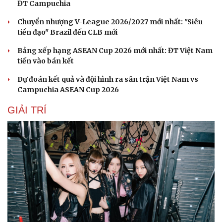
ĐT Campuchia
Chuyển nhượng V-League 2026/2027 mới nhất: "Siêu
tiền đạo" Brazil đến CLB mới
Bảng xếp hạng ASEAN Cup 2026 mới nhất: ĐT Việt Nam
Sức khỏe
Đời sống
tiến vào bán kết
Dinh dưỡng - món ngon
Nhà đẹp
Dự đoán kết quả và đội hình ra sân trận Việt Nam vs
Cây thuốc
Blog
Campuchia ASEAN Cup 2026
Sản phụ khoa
Tình yêu - Gia đình
Nhi khoa
GIẢI TRÍ
Nam khoa
Làm đẹp - giảm cân
Phòng mạch online
Ăn sạch sống khỏe