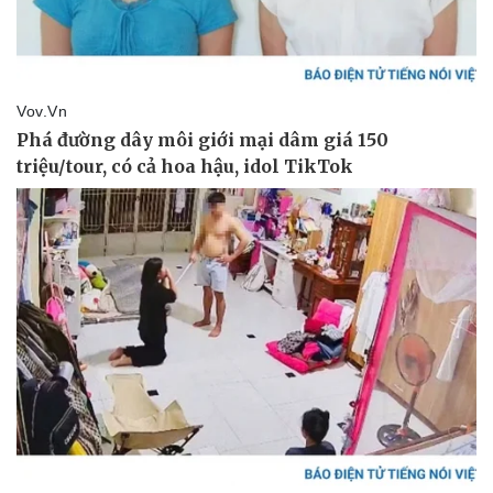
Pháp luật
Quân sự - Quốc phòng
Vụ án
Vũ khí
Tin nóng
Việt Nam
Tư vấn luật
Phân tích