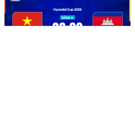
Link xem trực tiếp Việt Nam vs Campuchia vòng
bảng ASEAN Cup
Quang Hải có duyên đặc biệt với cặp đấu ĐT Việt Nam vs
ĐT Campuchia
Chuyển nhượng V-League 2026/2027 mới nhất: "Siêu
tiền đạo" Brazil đến CLB mới
Bảng xếp hạng ASEAN Cup 2026 mới nhất: ĐT Việt Nam
tiến vào bán kết