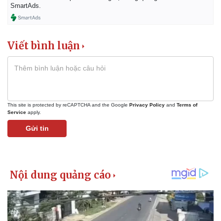
SmartAds.
Viết bình luận
This site is protected by reCAPTCHA and the Google
Privacy Policy
and
Terms of
Service
apply.
Gửi tin
Kinh tế
Thị trường
Bất động sản
Giá vàng
Khởi nghiệp
Tiêu dùng
Tỷ giá
Chứng khoán