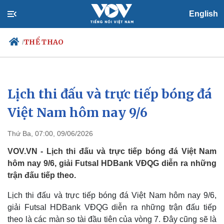
English
THỂ THAO
/
Lịch thi đấu và trực tiếp bóng đá
Chính trị
Xã hội
Đảng
Tin 24h
Việt Nam hôm nay 9/6
Tổ chức nhân sự
Dự báo thời tiết
Quốc hội
Giáo dục
Thứ Ba, 07:00, 09/06/2026
Nhận diện sự thật
Dấu ấn VOV
Việc làm
VOV.VN - Lịch thi đấu và trực tiếp bóng đá Việt Nam
Biển đảo
hôm nay 9/6, giải Futsal HDBank VĐQG diễn ra những
trận đấu tiếp theo.
Lịch thi đấu và trực tiếp bóng đá Việt Nam hôm nay 9/6,
giải Futsal HDBank VĐQG diễn ra những trận đấu tiếp
theo là các màn so tài đầu tiên của vòng 7. Đây cũng sẽ là