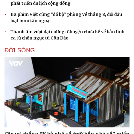
phát triển du lịch cộng đồng
Ba phim Việt cùng “đổ bộ” phòng vé tháng 8, đối đầu
loạt bom tấn ngoại
Thanh âm vượt đại dương: Chuyện chưa kể về bản tình
ca từ chốn ngục tù Côn Đảo
ĐỜI SỐNG
Cặp vợ chồng 9X bỏ phố về “giữ hồn nhà cổ” miền