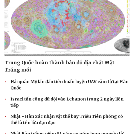
Trung Quốc hoàn thành bản đồ địa chất Mặt
Trăng mới
Hải quân Mỹ lần đầu tiên huấn luyện UAV cảm tử tại Hàn
Quốc
Israel tấn công dữ dội vào Lebanon trong 2 ngày liên
tiếp
Du lịch
Podcast
Tư vấn
Câu chuyện thời sự
Nhật - Hàn xác nhận vật thể bay Triều Tiên phóng có
Săn Tour
Đọc truyện đêm khuya
thể là tên lửa đạn đạo
check-in
Cửa sổ tình yêu
Kể chuyện cho bé
Nhật Bản tưởng niệm 81 năm vụ ném bom nguyên tử