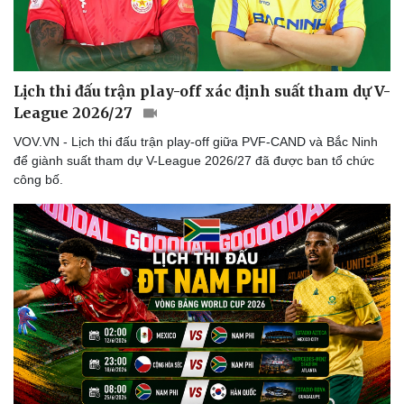
Thể thao
Ô tô - Xe máy
Bóng đá
Ô tô
Lịch thi đấu bóng đá
Xe máy
Thế giới thể thao
Tư vấn
Lịch thi đấu trận play-off xác định suất tham dự V-
eSports
League 2026/27
Hậu trường
VOV.VN - Lịch thi đấu trận play-off giữa PVF-CAND và Bắc Ninh
để giành suất tham dự V-League 2026/27 đã được ban tổ chức
công bố.