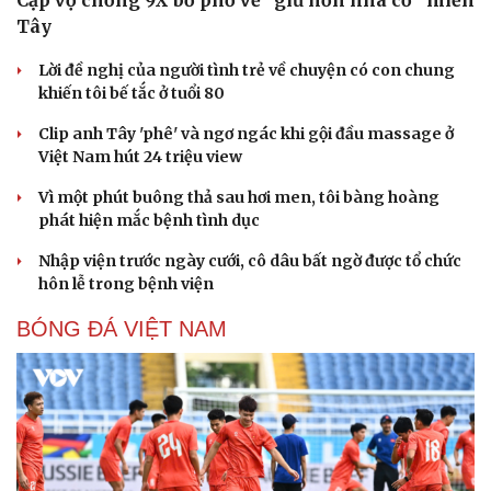
Tây
Lời đề nghị của người tình trẻ về chuyện có con chung
khiến tôi bế tắc ở tuổi 80
Clip anh Tây 'phê' và ngơ ngác khi gội đầu massage ở
Việt Nam hút 24 triệu view
Sức khỏe
Đời sống
Vì một phút buông thả sau hơi men, tôi bàng hoàng
Dinh dưỡng - món ngon
Nhà đẹp
phát hiện mắc bệnh tình dục
Cây thuốc
Blog
Sản phụ khoa
Tình yêu - Gia đình
Nhập viện trước ngày cưới, cô dâu bất ngờ được tổ chức
Nhi khoa
hôn lễ trong bệnh viện
Nam khoa
Làm đẹp - giảm cân
BÓNG ĐÁ VIỆT NAM
Phòng mạch online
Ăn sạch sống khỏe