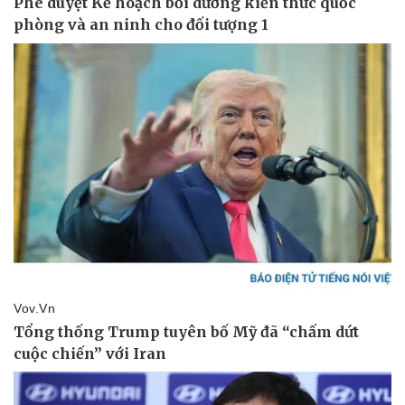
Vụ án
Vũ khí
Tin nóng
Việt Nam
Tư vấn luật
Phân tích