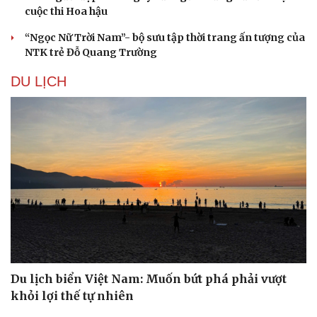
cuộc thi Hoa hậu
“Ngọc Nữ Trời Nam”- bộ sưu tập thời trang ấn tượng của
NTK trẻ Đỗ Quang Trường
DU LỊCH
Văn hóa
Giải trí
Sân khấu - Điện ảnh
Nghệ sĩ
Văn học
Thời trang
Âm nhạc
Sao Việt
Di sản
Du lịch biển Việt Nam: Muốn bứt phá phải vượt
khỏi lợi thế tự nhiên