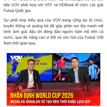
tiếp VOV phối hợp với VFF và HDBank tổ chức các giải
Futsal Quốc gia.
Sự phối hợp hiệu quả của VOV trong công tác tổ chức,
truyền thông và quảng bá đã góp phần lan tỏa mạnh mẽ
hình ảnh giải đấu tới đông đảo người hâm mộ trên cả
nước, qua đó nâng cao vị thế và sức hút của Futsal Việt
Nam thời gian qua.
Thế giới
Multimedia
Quan sát
Video
Cuộc sống đó đây
Ảnh
Hồ sơ
E-Magazine
Infographic