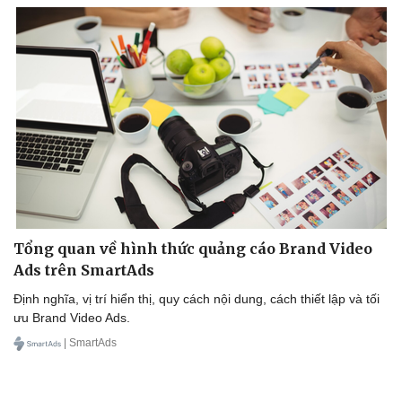
Doanh nghiệp
Công nghệ
Thông tin doanh nghiệp
Sành điệu
Doanh nghiệp 24h
Tin Công nghệ
Doanh nhân
Trải nghiệm
Vì cộng đồng
Chuyển đổi số
Tổng quan về hình thức quảng cáo Brand Video
Ads trên SmartAds
Định nghĩa, vị trí hiển thị, quy cách nội dung, cách thiết lập và tối
ưu Brand Video Ads.
| SmartAds