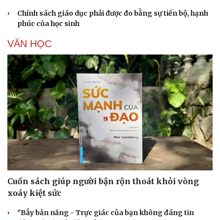
Chính sách giáo dục phải được đo bằng sự tiến bộ, hạnh
phúc của học sinh
VĂN HỌC
Cuốn sách giúp người bận rộn thoát khỏi vòng
Cải chính
xoáy kiệt sức
"Bẫy bản năng - Trực giác của bạn không đáng tin