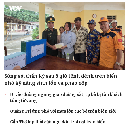
Sống sót thần kỳ sau 8 giờ lênh đênh trên biển
Văn hóa
Giải trí
nhờ kỹ năng sinh tồn và phao xốp
Sân khấu - Điện ảnh
Nghệ sĩ
Văn học
Thời trang
Đi vào đường ngang giao đường sắt, cụ bà bị tàu khách
Âm nhạc
Sao Việt
tông tử vong
Di sản
Quảng Trị ứng phó với mưa lớn cục bộ trên biên giới
Cần Thơ kịp thời cứu ngư dân trôi dạt trên biển