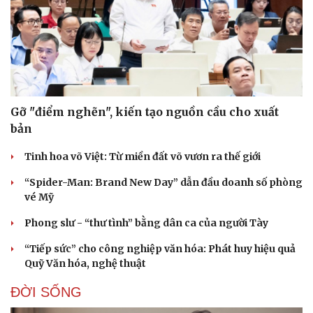
Doanh nghiệp
Công nghệ
Thông tin doanh nghiệp
Sành điệu
Doanh nghiệp 24h
Tin Công nghệ
Doanh nhân
Trải nghiệm
Gỡ "điểm nghẽn", kiến tạo nguồn cầu cho xuất
Vì cộng đồng
Chuyển đổi số
bản
Tinh hoa võ Việt: Từ miền đất võ vươn ra thế giới
“Spider-Man: Brand New Day” dẫn đầu doanh số phòng
vé Mỹ
Phong slư - “thư tình” bằng dân ca của người Tày
“Tiếp sức” cho công nghiệp văn hóa: Phát huy hiệu quả
Quỹ Văn hóa, nghệ thuật
ĐỜI SỐNG