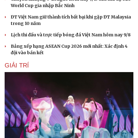
World Cup gia nhập Bắc Ninh
ĐT Việt Nam giữ thành tích bất bại khi gặp ĐT Malaysia
trong 10 năm
Lịch thi đấu và trực tiếp bóng đá Việt Nam hôm nay 9/8
Sức khỏe
Đời sống
Bảng xếp hạng ASEAN Cup 2026 mới nhất: Xác định 4
Dinh dưỡng - món ngon
Nhà đẹp
đội vào bán kết
Cây thuốc
Blog
Sản phụ khoa
Tình yêu - Gia đình
GIẢI TRÍ
Nhi khoa
Nam khoa
Làm đẹp - giảm cân
Phòng mạch online
Ăn sạch sống khỏe