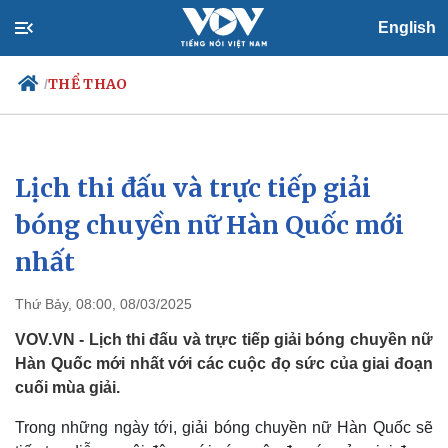
English
THỂ THAO
/
Lịch thi đấu và trực tiếp giải
Chính trị
Xã hội
Đảng
Tin 24h
bóng chuyền nữ Hàn Quốc mới
Tổ chức nhân sự
Dự báo thời tiết
nhất
Quốc hội
Giáo dục
Nhận diện sự thật
Dấu ấn VOV
Việc làm
Thứ Bảy, 08:00, 08/03/2025
Biển đảo
VOV.VN - Lịch thi đấu và trực tiếp giải bóng chuyền nữ
Hàn Quốc mới nhất với các cuộc đọ sức của giai đoạn
cuối mùa giải.
Trong những ngày tới, giải bóng chuyền nữ Hàn Quốc sẽ