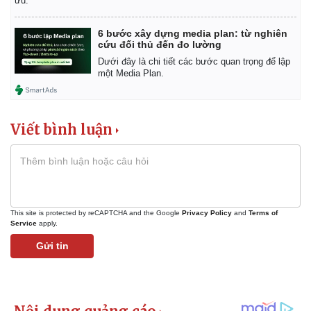
ưu.
6 bước xây dựng media plan: từ nghiên
cứu đối thủ đến đo lường
Dưới đây là chi tiết các bước quan trọng để lập
một Media Plan.
Viết bình luận
This site is protected by reCAPTCHA and the Google
Privacy Policy
and
Terms of
Service
apply.
Kinh tế
Thị trường
Gửi tin
Bất động sản
Giá vàng
Khởi nghiệp
Tiêu dùng
Tỷ giá
Chứng khoán