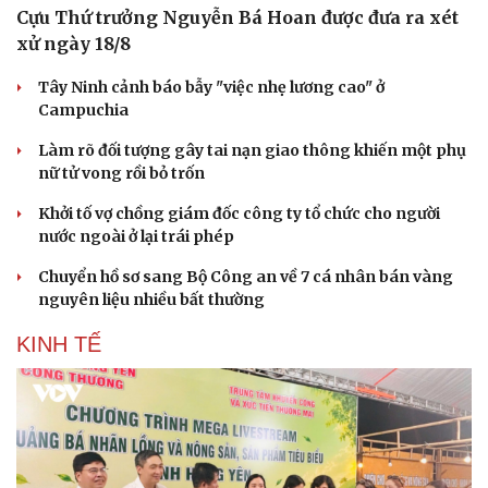
Cựu Thứ trưởng Nguyễn Bá Hoan được đưa ra xét
xử ngày 18/8
Tây Ninh cảnh báo bẫy "việc nhẹ lương cao" ở
Campuchia
Làm rõ đối tượng gây tai nạn giao thông khiến một phụ
nữ tử vong rồi bỏ trốn
Khởi tố vợ chồng giám đốc công ty tổ chức cho người
nước ngoài ở lại trái phép
Chuyển hồ sơ sang Bộ Công an về 7 cá nhân bán vàng
nguyên liệu nhiều bất thường
KINH TẾ
Du lịch
Podcast
Tư vấn
Câu chuyện thời sự
Săn Tour
Đọc truyện đêm khuya
check-in
Cửa sổ tình yêu
Kể chuyện cho bé
Hạt giống tâm hồn