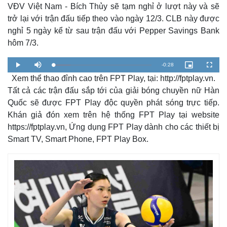
VĐV Việt Nam - Bích Thủy sẽ tạm nghỉ ở lượt này và sẽ
trở lại với trận đấu tiếp theo vào ngày 12/3. CLB này được
nghỉ 5 ngày kể từ sau trận đấu với Pepper Savings Bank
hôm 7/3.
R
-
0:28
L
P
M
P
F
o
l
u
i
u
a
Xem thể thao đỉnh cao trên FPT Play, tại: http://fptplay.vn.
a
t
c
l
e
d
y
e
t
l
e
u
s
Tất cả các trận đấu sắp tới của giải bóng chuyền nữ Hàn
d
r
c
m
:
e
r
Quốc sẽ được FPT Play độc quyền phát sóng trực tiếp.
1
-
e
7
i
e
a
.
n
n
Khán giả đón xem trên hệ thống FPT Play tại website
5
-
0
P
https://fptplay.vn, Ứng dụng FPT Play dành cho các thiết bị
i
%
i
c
Smart TV, Smart Phone, FPT Play Box.
t
n
Thế giới
Multimedia
u
r
e
i
Quan sát
Video
Cuộc sống đó đây
Ảnh
n
Hồ sơ
E-Magazine
g
Infographic
T
i