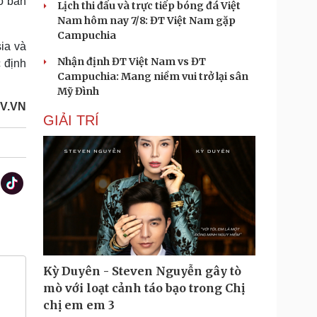
o bán
Lịch thi đấu và trực tiếp bóng đá Việt
Nam hôm nay 7/8: ĐT Việt Nam gặp
Campuchia
sia và
Nhận định ĐT Việt Nam vs ĐT
c định
Campuchia: Mang niềm vui trở lại sân
Mỹ Đình
V.VN
GIẢI TRÍ
Kỳ Duyên - Steven Nguyễn gây tò
mò với loạt cảnh táo bạo trong Chị
chị em em 3