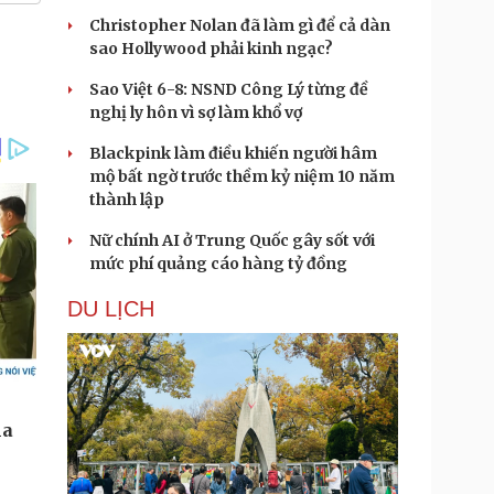
Christopher Nolan đã làm gì để cả dàn
sao Hollywood phải kinh ngạc?
Sao Việt 6-8: NSND Công Lý từng đề
nghị ly hôn vì sợ làm khổ vợ
Blackpink làm điều khiến người hâm
mộ bất ngờ trước thềm kỷ niệm 10 năm
thành lập
Nữ chính AI ở Trung Quốc gây sốt với
mức phí quảng cáo hàng tỷ đồng
DU LỊCH