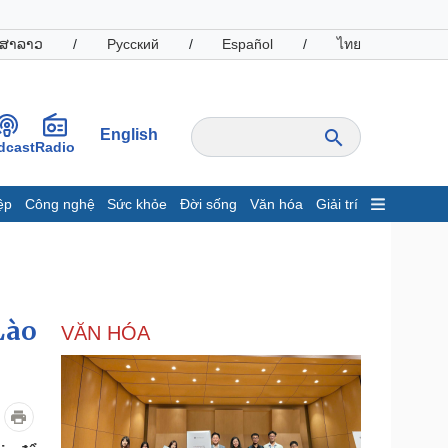
ສາລາວ
/
Русский
/
Español
/
ไทย
English
dcast
Radio
ệp
Công nghệ
Sức khỏe
Đời sống
Văn hóa
Giải trí
inh tế
Thị trường
ất động sản
Giá vàng
hởi nghiệp
Tiêu dùng
Tỷ giá
Lào
VĂN HÓA
Chứng khoán
Giá cà phê
oanh nghiệp
Công nghệ
hông tin doanh nghiệp
Sành điệu