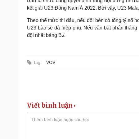
Ban tổ chức cũng quyết định rằng đội đứng nhì bả
kết giải U23 Đông Nam Á 2022. Bởi vậy, U23 Malay
Theo thể thức thi đấu, nếu đôi bên có tổng tỷ số h
U23 Lào sẽ đá hiệp phụ. Nếu vẫn bất phân thắng bạ
đội nhất bảng B./.
Tag:
VOV
Viết bình luận