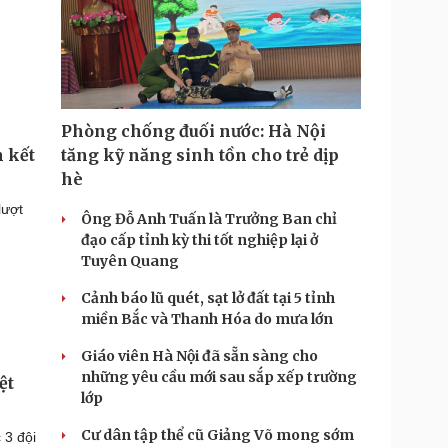
Phòng chống đuối nước: Hà Nội
tăng kỹ năng sinh tồn cho trẻ dịp
 kết
hè
lượt
Ông Đỗ Anh Tuấn là Trưởng Ban chỉ
đạo cấp tỉnh kỳ thi tốt nghiệp lại ở
Tuyên Quang
Cảnh báo lũ quét, sạt lở đất tại 5 tỉnh
miền Bắc và Thanh Hóa do mưa lớn
Giáo viên Hà Nội đã sẵn sàng cho
những yêu cầu mới sau sắp xếp trường
ệt
lớp
Cư dân tập thể cũ Giảng Võ mong sớm
 3 đội