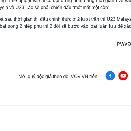
ng B sẽ bị loại và chỉ có đội đứng nhất bảng mới giành vé và
sia và U23 Lào sẽ phải chiến đấu “một mất một còn”.
oà sau thời gian thi đấu chính thức ở 2 lượt trận thì U23 Malay
i trong 2 hiệp phụ thì 2 đội sẽ bước vào loạt luân lưu để xá
PV/VO
Mời quý độc giả theo dõi VOV.VN trên