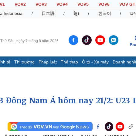
V1
VOV2
VOV3
VOV4
VOV5
VOV6
VOV GT
a Indonesia
/
日本語
/
ខ្មែរ
/
한국어
/
ພາ
Thứ Sáu, ngày 7 tháng 8 năm 2026
Po
inh tế
Thị trường
Pháp luật
Thể thao
Ô tô - Xe máy
Doanh nghi
Thế giới
Multimedia
K
Quan sát
Video
B
Cuộc sống đó đây
Ảnh
K
Hồ sơ
E-Magazine
U23 Đông Nam Á hôm nay 21/2: U23 
Infographic
Thể thao
Ô tô - Xe máy
D
Bóng đá
Ô tô
T