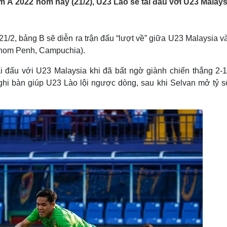
m Á 2022 hôm nay (21/2), U23 Lào sẽ tái đấu với U23 Malays
Lịch thi đấu bóng đá
Xe máy
Thế giới thể thao
Tư vấn
eSports
V
Hậu trường
/2, bảng B sẽ diễn ra trận đấu “lượt về” giữa U23 Malaysia v
hnom Penh, Campuchia).
Văn hóa
Giải trí
D
Sân khấu - Điện ảnh
Nghệ sĩ
ái đấu với U23 Malaysia khi đã bất ngờ giành chiến thắng 2-
Văn học
Thời trang
hi bàn giúp U23 Lào lội ngược dòng, sau khi Selvan mở tỷ s
Âm nhạc
Sao Việt
c
Di sản