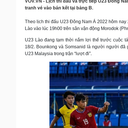
VOV.VN - Lịch thi đấu và trực tiếp U23 Đông Na
Tin nóng
Việt Nam
tranh vé vào bán kết tại bảng B.
Tư vấn luật
Phân tích
Theo lịch thi đấu U23 Đông Nam Á 2022 hôm nay 21
Lào vào lúc 19h00 trên sân vận động Morodok (P
Sức khỏe
Đời sống
Dinh dưỡng - món ngon
Nhà đẹp
U23 Lào đang tạm thời nắm lợi thế trước cuộc t
Cây thuốc
Blog
18/2. Bounkong và Somsanid là người người đã g
Sản phụ khoa
Tình yêu - Gia đình
U23 Malaysia trong trận “lượt đi”.
Nhi khoa
Nam khoa
Làm đẹp - giảm cân
Phòng mạch online
Ăn sạch sống khỏe
Cải chính