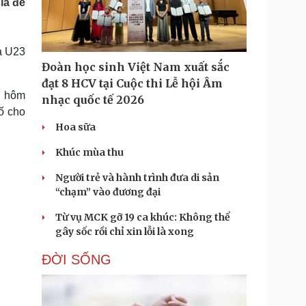
ia để
Doanh nghiệp 24h
Tin Công nghệ
Doanh nhân
Trải nghiệm
ì cộng đồng
Chuyển đổi số
à U23
Đoàn học sinh Việt Nam xuất sắc
u lịch
Podcast
đạt 8 HCV tại Cuộc thi Lễ hội Âm
Tư vấn
Câu chuyện thời sự
1 hôm
nhạc quốc tế 2026
Săn Tour
Đọc truyện đêm khuya
ố cho
heck-in
Cửa sổ tình yêu
Hoa sữa
Kể chuyện cho bé
Hạt giống tâm hồn
Khúc mùa thu
Người trẻ và hành trình đưa di sản
“chạm” vào đương đại
Từ vụ MCK gỡ 19 ca khúc: Không thể
gây sốc rồi chỉ xin lỗi là xong
ĐỜI SỐNG