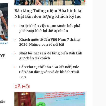
Bảo tàng Tưởng niệm Hòa bình tại
Nhật Bản đón lượng khách kỷ lục
Du lịch biển Việt Nam: Muốn bứt phá
phải vượt khỏi lợi thế tự nhiên
Khách quốc tế đến Việt Nam 7 tháng
2026: Những con số nổi bật
Nhặt bỏ 'hạt sạn' để làng biển Đắk Lắk
giữ chân du khách
Cần Thơ cụ thể hóa “Ba kết nối”, xúc
tiến đón dòng vốn và du khách Thái
Lan
XÃ HỘI
uấn