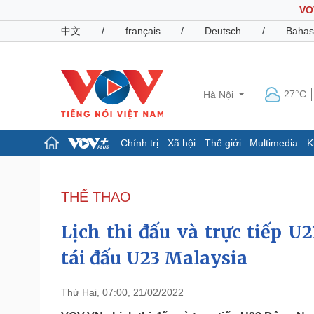
VO
中文
/
français
/
Deutsch
/
Bahas
27°C
Hà Nội
Chính trị
Xã hội
Thế giới
Multimedia
K
Chính trị
Xã hội
Đảng
Tin 24h
THỂ THAO
Tổ chức nhân sự
Dự báo thời tiết
Quốc hội
Giáo dục
Lịch thi đấu và trực tiếp 
Nhận diện sự thật
Dấu ấn VOV
Việc làm
tái đấu U23 Malaysia
Biển đảo
Pháp luật
Quân sự - Quốc phòng
Thứ Hai, 07:00, 21/02/2022
Vụ án
Vũ khí