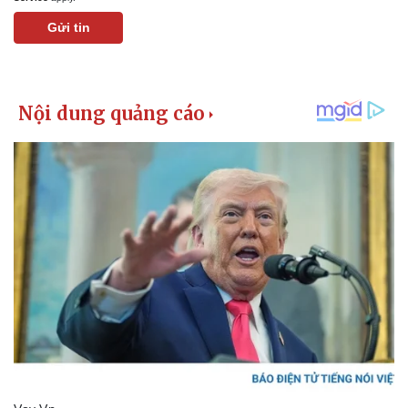
Gửi tin
Kinh tế
Thị trường
Bất động sản
Giá vàng
Khởi nghiệp
Tiêu dùng
Tỷ giá
Chứng khoán
Giá cà phê