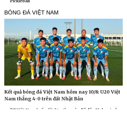
Pickleball
BÓNG ĐÁ VIỆT NAM
Kết quả bóng đá Việt Nam hôm nay 10/8: U20 Việt
Nam thắng 4-0 trên đất Nhật Bản
ĐT Việt Nam “nếm lửa” trước ngày đối đầu Malaysia ở
bán kết ASEAN Cup 2026
Tin bóng đá 10-8: ĐT Malaysia nhận tin dữ trước trận