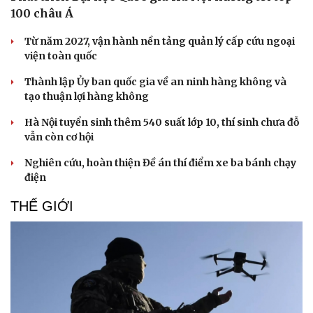
Âm nhạc
Sao Việt
100 châu Á
Di sản
Từ năm 2027, vận hành nền tảng quản lý cấp cứu ngoại
viện toàn quốc
Thành lập Ủy ban quốc gia về an ninh hàng không và
tạo thuận lợi hàng không
Hà Nội tuyển sinh thêm 540 suất lớp 10, thí sinh chưa đỗ
vẫn còn cơ hội
Nghiên cứu, hoàn thiện Đề án thí điểm xe ba bánh chạy
điện
THẾ GIỚI