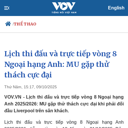
English
THỂ THAO
/
Lịch thi đấu và trực tiếp vòng 8
Chính trị
Xã hội
Đảng
Tin 24h
Ngoại hạng Anh: MU gặp thử
Tổ chức nhân sự
Dự báo thời tiết
thách cực đại
Quốc hội
Giáo dục
Nhận diện sự thật
Dấu ấn VOV
Việc làm
Thứ Năm, 15:17, 09/10/2025
Biển đảo
VOV.VN - Lịch thi đấu và trực tiếp vòng 8 Ngoại hạng
Anh 2025/2026: MU gặp thử thách cực đại khi phải đối
đầu Liverpool trên sân khách.
Lịch thi đấu và trực tiếp vòng 8 Ngoại hạng Anh