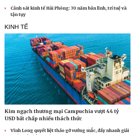
check-in
Cửa sổ tình yêu
Cảnh sát kinh tế Hải Phòng: 70 năm bản lĩnh, trí tuệ và
Kể chuyện cho bé
tận tụy
Hạt giống tâm hồn
KINH TẾ
Kim ngạch thương mại Campuchia vượt 44 tỷ
USD bất chấp nhiều thách thức
Vĩnh Long quyết liệt tháo gỡ vướng mắc, đẩy nhanh giải