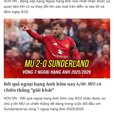
VOV.VN - Bảng xếp hạng Ngoại hạng Anh mới nhất nhận được sự
quan tâm khi có sự thay đổi lớn sau loạt trận diễn ra vào tối và
đêm ngày 4/10.
Thể thao
Ô tô - Xe máy
Bóng đá
Ô tô
Lịch thi đấu bóng đá
Xe máy
Thế giới thể thao
Tư vấn
Kết quả ngoại hạng Anh hôm nay 4/10: MU có
eSports
chiến thắng "giải khát"
Hậu trường
VOV.VN - Kết quả ngoại hạng Anh hôm nay 4/10 nhận được sự
chú ý khi MU có chiến thắng dễ dàng trong cuộc đối đầu với
Sunderland tại vòng 7 ngoại hạng Anh 2025/2026.