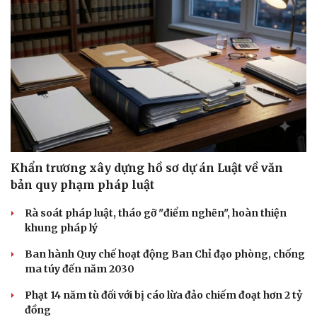
Khẩn trương xây dựng hồ sơ dự án Luật về văn
bản quy phạm pháp luật
Rà soát pháp luật, tháo gỡ "điểm nghẽn", hoàn thiện
khung pháp lý
Ban hành Quy chế hoạt động Ban Chỉ đạo phòng, chống
ma túy đến năm 2030
Du lịch
Podcast
Phạt 14 năm tù đối với bị cáo lừa đảo chiếm đoạt hơn 2 tỷ
Tư vấn
Câu chuyện thời sự
đồng
Săn Tour
Đọc truyện đêm khuya