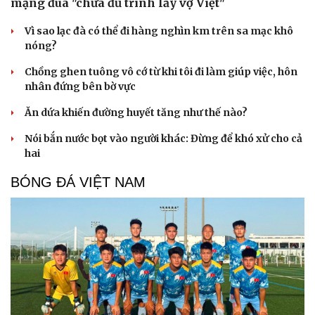
mạng đùa "chưa đủ trình lấy vợ Việt"
Vì sao lạc đà có thể đi hàng nghìn km trên sa mạc khô
nóng?
Chồng ghen tuông vô cớ từ khi tôi đi làm giúp việc, hôn
nhân đứng bên bờ vực
Ăn dứa khiến đường huyết tăng như thế nào?
Nói bắn nước bọt vào người khác: Đừng để khó xử cho cả
hai
BÓNG ĐÁ VIỆT NAM