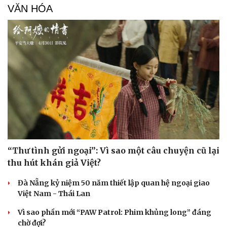
VĂN HÓA
Doanh nghiệp
Công nghệ
“Thư tình gửi ngoại”: Vì sao một câu chuyện cũ lại
Thông tin doanh nghiệp
Sành điệu
thu hút khán giả Việt?
Doanh nghiệp 24h
Tin Công nghệ
Doanh nhân
Trải nghiệm
Đà Nẵng kỷ niệm 50 năm thiết lập quan hệ ngoại giao
Vì cộng đồng
Chuyển đổi số
Việt Nam - Thái Lan
Vì sao phần mới “PAW Patrol: Phim khủng long” đáng
chờ đợi?