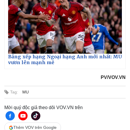
Bảng xếp hạng Ngoại hạng Anh mới nhất: MU
vươn lên mạnh mẽ
Thế giới
Multimedia
Quan sát
Video
PV/VOV.VN
Cuộc sống đó đây
Ảnh
Hồ sơ
E-Magazine
Tag:
MU
Infographic
Mời quý độc giả theo dõi VOV.VN trên
Thêm VOV trên Google