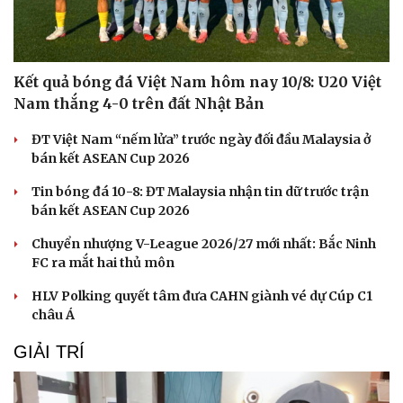
Kết quả bóng đá Việt Nam hôm nay 10/8: U20 Việt
Nam thắng 4-0 trên đất Nhật Bản
ĐT Việt Nam “nếm lửa” trước ngày đối đầu Malaysia ở
bán kết ASEAN Cup 2026
Tin bóng đá 10-8: ĐT Malaysia nhận tin dữ trước trận
bán kết ASEAN Cup 2026
Chuyển nhượng V-League 2026/27 mới nhất: Bắc Ninh
FC ra mắt hai thủ môn
Sức khỏe
Đời sống
Dinh dưỡng - món ngon
Nhà đẹp
HLV Polking quyết tâm đưa CAHN giành vé dự Cúp C1
Cây thuốc
Blog
châu Á
Sản phụ khoa
Tình yêu - Gia đình
Nhi khoa
GIẢI TRÍ
Nam khoa
Làm đẹp - giảm cân
Phòng mạch online