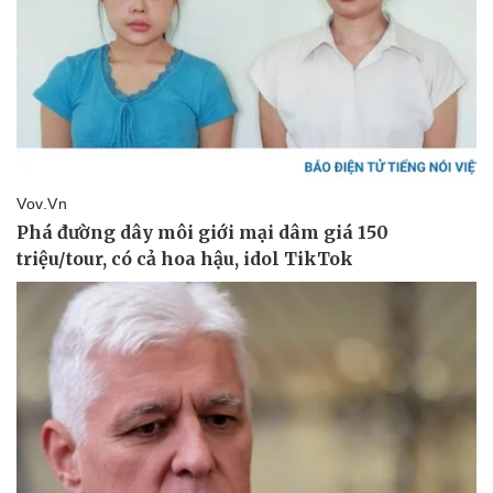
Pháp luật
Quân sự - Quốc phòng
Vụ án
Vũ khí
Tin nóng
Việt Nam
Tư vấn luật
Phân tích