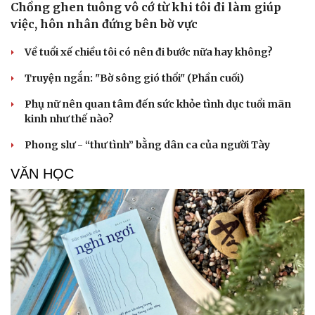
Chồng ghen tuông vô cớ từ khi tôi đi làm giúp
việc, hôn nhân đứng bên bờ vực
Về tuổi xế chiều tôi có nên đi bước nữa hay không?
Truyện ngắn: "Bờ sông gió thổi" (Phần cuối)
Phụ nữ nên quan tâm đến sức khỏe tình dục tuổi mãn
kinh như thế nào?
Phong slư - “thư tình” bằng dân ca của người Tày
VĂN HỌC
Cải chính