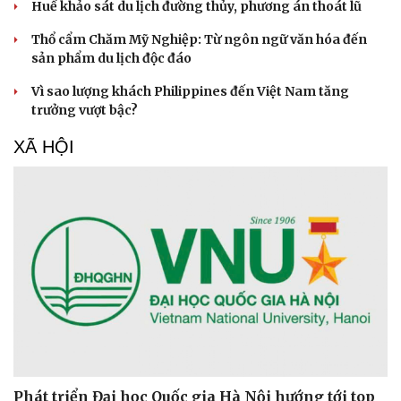
Huế khảo sát du lịch đường thủy, phương án thoát lũ
Thổ cẩm Chăm Mỹ Nghiệp: Từ ngôn ngữ văn hóa đến
sản phẩm du lịch độc đáo
Vì sao lượng khách Philippines đến Việt Nam tăng
trưởng vượt bậc?
XÃ HỘI
Văn hóa
Giải trí
Sân khấu - Điện ảnh
Nghệ sĩ
Văn học
Thời trang
Phát triển Đại học Quốc gia Hà Nội hướng tới top