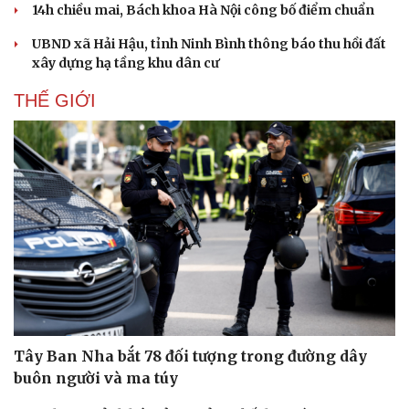
14h chiều mai, Bách khoa Hà Nội công bố điểm chuẩn
UBND xã Hải Hậu, tỉnh Ninh Bình thông báo thu hồi đất
xây dựng hạ tầng khu dân cư
THẾ GIỚI
Du lịch
Podcast
Tư vấn
Câu chuyện thời sự
Tây Ban Nha bắt 78 đối tượng trong đường dây
Săn Tour
Đọc truyện đêm khuya
buôn người và ma túy
check-in
Cửa sổ tình yêu
Kể chuyện cho bé