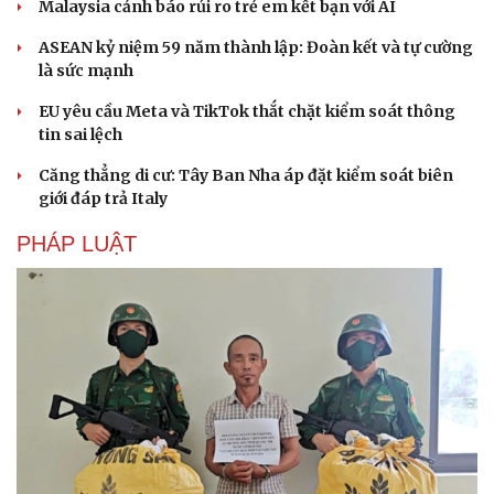
Malaysia cảnh báo rủi ro trẻ em kết bạn với AI
Hạt giống tâm hồn
ASEAN kỷ niệm 59 năm thành lập: Đoàn kết và tự cường
là sức mạnh
EU yêu cầu Meta và TikTok thắt chặt kiểm soát thông
tin sai lệch
Căng thẳng di cư: Tây Ban Nha áp đặt kiểm soát biên
giới đáp trả Italy
PHÁP LUẬT