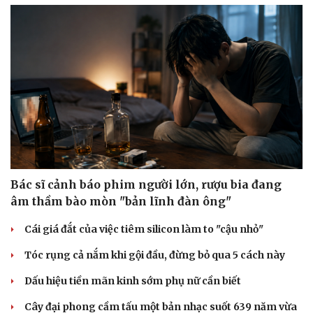
Sức khỏe
Đời sống
Dinh dưỡng - món ngon
Nhà đẹp
Cây thuốc
Blog
Sản phụ khoa
Tình yêu - Gia đình
Nhi khoa
Bác sĩ cảnh báo phim người lớn, rượu bia đang
Nam khoa
Làm đẹp - giảm cân
âm thầm bào mòn "bản lĩnh đàn ông"
Phòng mạch online
Ăn sạch sống khỏe
Cái giá đắt của việc tiêm silicon làm to "cậu nhỏ"
Tóc rụng cả nắm khi gội đầu, đừng bỏ qua 5 cách này
Dấu hiệu tiền mãn kinh sớm phụ nữ cần biết
Cây đại phong cầm tấu một bản nhạc suốt 639 năm vừa