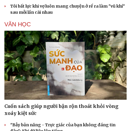
Tôi bất lực khi vợ luôn mang chuyện ở rể ra làm "vũ khí"
sau mỗi lần cãi nhau
VĂN HỌC
Cuốn sách giúp người bận rộn thoát khỏi vòng
xoáy kiệt sức
"Bẫy bản năng - Trực giác của bạn không đáng tin
đâu": Khi dữ liệu lên tiếng