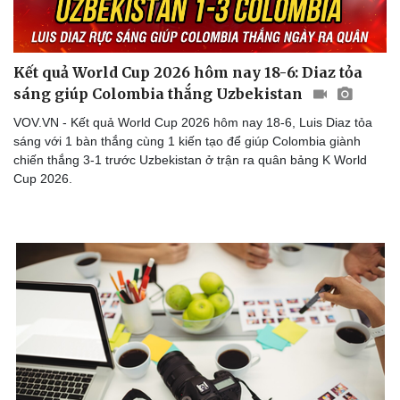
Kết quả World Cup 2026 hôm nay 18-6: Diaz tỏa
Doanh nghiệp
Công nghệ
sáng giúp Colombia thắng Uzbekistan
Thông tin doanh nghiệp
Sành điệu
VOV.VN - Kết quả World Cup 2026 hôm nay 18-6, Luis Diaz tỏa
Doanh nghiệp 24h
Tin Công nghệ
sáng với 1 bàn thắng cùng 1 kiến tạo để giúp Colombia giành
Doanh nhân
Trải nghiệm
chiến thắng 3-1 trước Uzbekistan ở trận ra quân bảng K World
Vì cộng đồng
Chuyển đổi số
Cup 2026.