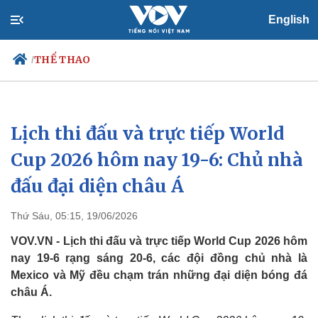
English
THỂ THAO
/
Lịch thi đấu và trực tiếp World
Chính trị
Xã hội
Đảng
Tin 24h
Cup 2026 hôm nay 19-6: Chủ nhà
Tổ chức nhân sự
Dự báo thời tiết
đấu đại diện châu Á
Quốc hội
Giáo dục
Nhận diện sự thật
Dấu ấn VOV
Việc làm
Thứ Sáu, 05:15, 19/06/2026
Biển đảo
VOV.VN - Lịch thi đấu và trực tiếp World Cup 2026 hôm
nay 19-6 rạng sáng 20-6, các đội đồng chủ nhà là
Mexico và Mỹ đều chạm trán những đại diện bóng đá
châu Á.