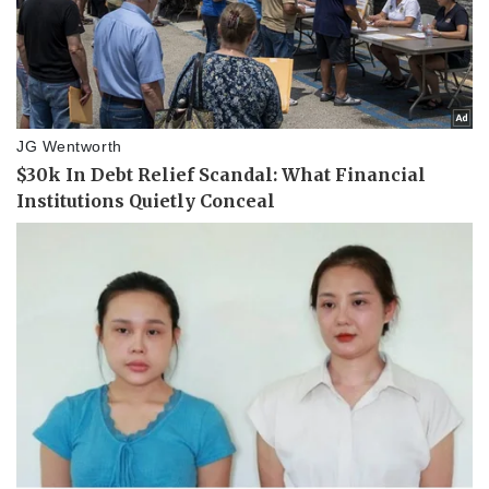
Vụ án
Vũ khí
Tin nóng
Việt Nam
Tư vấn luật
Phân tích