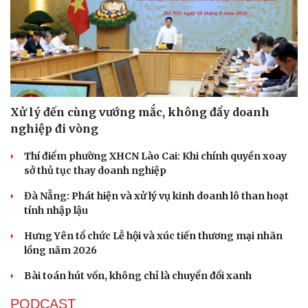
Xử lý đến cùng vướng mắc, không đẩy doanh
nghiệp đi vòng
Thí điểm phường XHCN Lào Cai: Khi chính quyền xoay
sở thủ tục thay doanh nghiệp
Đà Nẵng: Phát hiện và xử lý vụ kinh doanh lô than hoạt
tính nhập lậu
Hưng Yên tổ chức Lễ hội và xúc tiến thương mại nhãn
lồng năm 2026
Bài toán hút vốn, không chỉ là chuyển đổi xanh
Cải chính
PODCAST