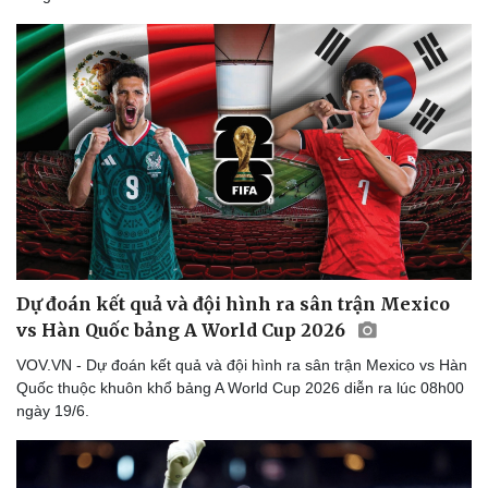
Thể thao
Ô tô - Xe máy
Bóng đá
Ô tô
Lịch thi đấu bóng đá
Xe máy
Thế giới thể thao
Tư vấn
eSports
Hậu trường
Dự đoán kết quả và đội hình ra sân trận Mexico
vs Hàn Quốc bảng A World Cup 2026
VOV.VN - Dự đoán kết quả và đội hình ra sân trận Mexico vs Hàn
Quốc thuộc khuôn khổ bảng A World Cup 2026 diễn ra lúc 08h00
ngày 19/6.