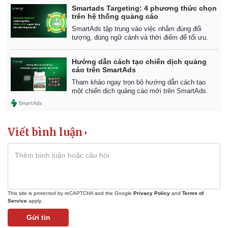
Smartads Targeting: 4 phương thức chọn
trên hệ thống quảng cáo
SmartAds tập trung vào việc nhắm đúng đối
tượng, đúng ngữ cảnh và thời điểm để tối ưu.
Hướng dẫn cách tạo chiến dịch quảng
cáo trên SmartAds
Tham khảo ngay trọn bộ hướng dẫn cách tạo
một chiến dịch quảng cáo mới trên SmartAds.
Viết bình luận
Kinh tế
Thị trường
Bất động sản
Giá vàng
This site is protected by reCAPTCHA and the Google
Privacy Policy
and
Terms of
Khởi nghiệp
Tiêu dùng
Service
apply.
Tỷ giá
Gửi tin
Chứng khoán