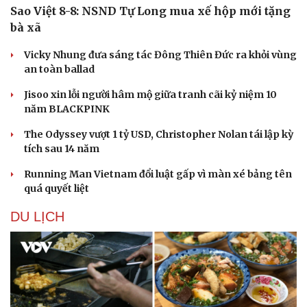
Sao Việt 8-8: NSND Tự Long mua xế hộp mới tặng
bà xã
Vicky Nhung đưa sáng tác Đông Thiên Đức ra khỏi vùng
an toàn ballad
Jisoo xin lỗi người hâm mộ giữa tranh cãi kỷ niệm 10
năm BLACKPINK
The Odyssey vượt 1 tỷ USD, Christopher Nolan tái lập kỳ
tích sau 14 năm
Running Man Vietnam đổi luật gấp vì màn xé bảng tên
quá quyết liệt
Văn hóa
Giải trí
DU LỊCH
Sân khấu - Điện ảnh
Nghệ sĩ
Văn học
Thời trang
Âm nhạc
Sao Việt
Di sản