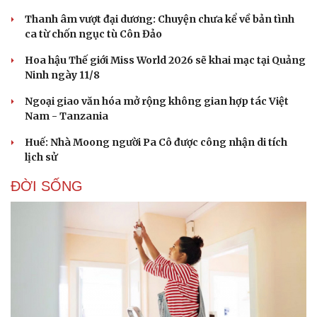
Thanh âm vượt đại dương: Chuyện chưa kể về bản tình
Doanh nghiệp
Công nghệ
ca từ chốn ngục tù Côn Đảo
Thông tin doanh nghiệp
Sành điệu
Doanh nghiệp 24h
Tin Công nghệ
Hoa hậu Thế giới Miss World 2026 sẽ khai mạc tại Quảng
Doanh nhân
Trải nghiệm
Ninh ngày 11/8
Vì cộng đồng
Chuyển đổi số
Ngoại giao văn hóa mở rộng không gian hợp tác Việt
Nam - Tanzania
Huế: Nhà Moong người Pa Cô được công nhận di tích
lịch sử
ĐỜI SỐNG