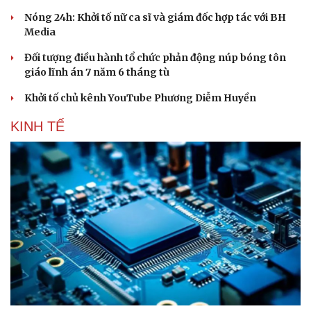
Nóng 24h: Khởi tố nữ ca sĩ và giám đốc hợp tác với BH
Media
Đối tượng điều hành tổ chức phản động núp bóng tôn
giáo lĩnh án 7 năm 6 tháng tù
Khởi tố chủ kênh YouTube Phương Diễm Huyền
KINH TẾ
Du lịch
Podcast
Tư vấn
Câu chuyện thời sự
Săn Tour
Đọc truyện đêm khuya
check-in
Cửa sổ tình yêu
Kể chuyện cho bé
Hạt giống tâm hồn