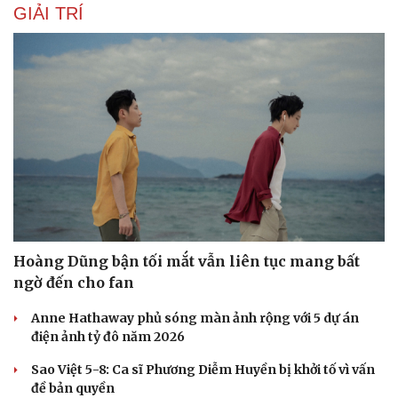
GIẢI TRÍ
Sức khỏe
Đời sống
Dinh dưỡng - món ngon
Nhà đẹp
Cây thuốc
Blog
Sản phụ khoa
Tình yêu - Gia đình
Nhi khoa
Nam khoa
Làm đẹp - giảm cân
Phòng mạch online
Ăn sạch sống khỏe
Hoàng Dũng bận tối mắt vẫn liên tục mang bất
ngờ đến cho fan
Anne Hathaway phủ sóng màn ảnh rộng với 5 dự án
điện ảnh tỷ đô năm 2026
Sao Việt 5-8: Ca sĩ Phương Diễm Huyền bị khởi tố vì vấn
đề bản quyền