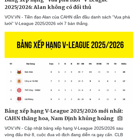
2025/2026: Alan không có đối thủ
VOV.VN - Tiền đạo Alan của CAHN dẫn đầu danh sách “Vua phá
lưới” V-League 2025/2026 với 7 bàn thắng.
Bảng xếp hạng V-League 2025/2026 mới nhất:
CAHN thăng hoa, Nam Định khủng hoảng
Thể thao
Ô tô - Xe máy
VOV.VN - Cập nhật bảng xếp hạng V-League 2025/2026 sau
vòng đấu thứ 8, cuộc đua vô địch đang diễn ra gay cấn. CLB
Bóng đá
Ô tô