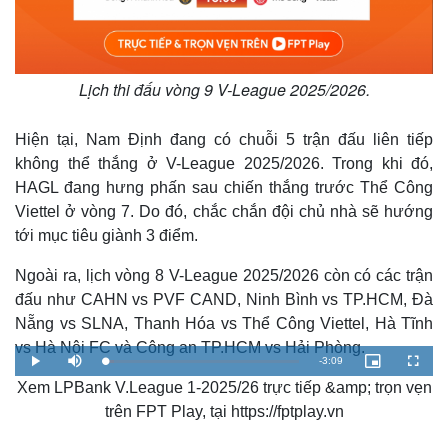
Lịch thi đấu vòng 9 V-League 2025/2026.
Hiện tại, Nam Định đang có chuỗi 5 trận đấu liên tiếp
không thể thắng ở V-League 2025/2026. Trong khi đó,
HAGL đang hưng phấn sau chiến thắng trước Thể Công
Viettel ở vòng 7. Do đó, chắc chắn đội chủ nhà sẽ hướng
tới mục tiêu giành 3 điểm.
Ngoài ra, lịch vòng 8 V-League 2025/2026 còn có các trận
đấu như CAHN vs PVF CAND, Ninh Bình vs TP.HCM, Đà
Nẵng vs SLNA, Thanh Hóa vs Thể Công Viettel, Hà Tĩnh
vs Hà Nội FC và Công an TP.HCM vs Hải Phòng.
R
-
3:09
L
P
M
P
F
o
l
u
i
u
a
Xem LPBank V.League 1-2025/26 trực tiếp &amp; trọn vẹn
a
t
c
l
e
d
y
e
t
l
e
u
s
trên FPT Play, tại https://fptplay.vn
d
r
c
m
:
e
r
4
-
e
.
i
e