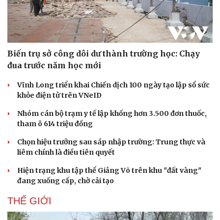
Biến trụ sở công dôi dư thành trường học: Chạy
đua trước năm học mới
Vĩnh Long triển khai Chiến dịch 100 ngày tạo lập sổ sức
khỏe điện tử trên VNeID
Văn hóa
Giải trí
Nhóm cán bộ trạm y tế lập khống hơn 3.500 đơn thuốc,
Sân khấu - Điện ảnh
Nghệ sĩ
tham ô 614 triệu đồng
Văn học
Thời trang
Âm nhạc
Sao Việt
Chọn hiệu trưởng sau sáp nhập trường: Trung thực và
Di sản
liêm chính là điều tiên quyết
Hiện trạng khu tập thể Giảng Võ trên khu "đất vàng"
đang xuống cấp, chờ cải tạo
THẾ GIỚI