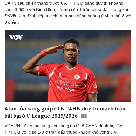
CAHN sau chiến thắng trước CA TP.HCM đang duy trì khoảng
Lịch thi đấu bóng đá
Xe máy
cách 3 điểm với Ninh Bình, nhưng còn 1 trận chưa đá. Trong khi
Thế giới thể thao
Tư vấn
ĐKVĐ Nam Định tiếp tục chìm trong khủng hoảng ở vị trí thứ 8 với
eSports
8 điểm.
Hậu trường
Alan tỏa sáng giúp CLB CAHN duy trì mạch trận
bất bại ở V-League 2025/2026
VOV.VN - Alan tỏa sáng ghi bàn giúp CLB CAHN đánh bại CA
TP.HCM với tỉ số 1-0 ở trận đấu thuộc khuôn khổ vòng 8 V-