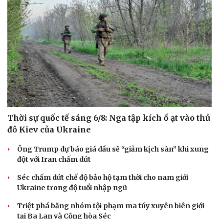
Thời sự quốc tế sáng 6/8: Nga tập kích ồ ạt vào thủ
đô Kiev của Ukraine
Ông Trump dự báo giá dầu sẽ “giảm kịch sàn” khi xung
đột với Iran chấm dứt
Séc chấm dứt chế độ bảo hộ tạm thời cho nam giới
Ukraine trong độ tuổi nhập ngũ
Triệt phá băng nhóm tội phạm ma túy xuyên biên giới
tại Ba Lan và Cộng hòa Séc