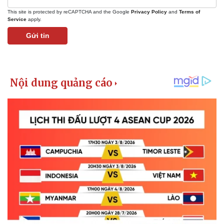
This site is protected by reCAPTCHA and the Google
Privacy Policy
and
Terms of
Service
apply.
Gửi tin
Kinh tế
Thị trường
Bất động sản
Giá vàng
Khởi nghiệp
Tiêu dùng
Tỷ giá
Chứng khoán
Giá cà phê