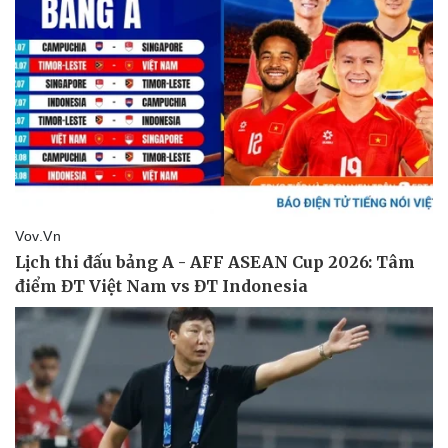
Pháp luật
Quân sự - Quốc phòng
Vụ án
Vũ khí
Tin nóng
Việt Nam