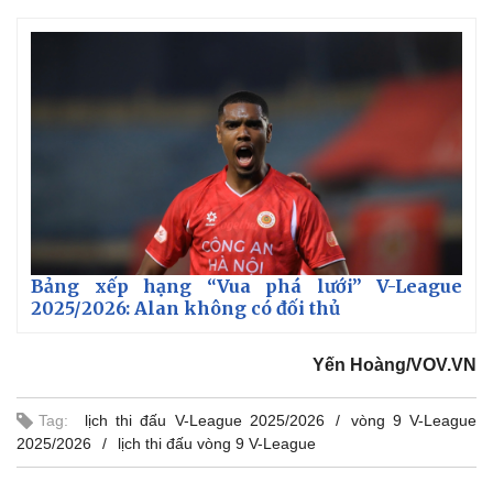
a
4
n
n
9
-
%
P
i
i
c
t
n
u
r
e
i
n
g
T
i
m
Bảng xếp hạng “Vua phá lưới” V-League
e
Thế giới
Multimedia
2025/2026: Alan không có đối thủ
Quan sát
Video
Cuộc sống đó đây
Ảnh
Yến Hoàng/VOV.VN
Hồ sơ
E-Magazine
Infographic
Tag:
lịch thi đấu V-League 2025/2026
vòng 9 V-League
2025/2026
lịch thi đấu vòng 9 V-League