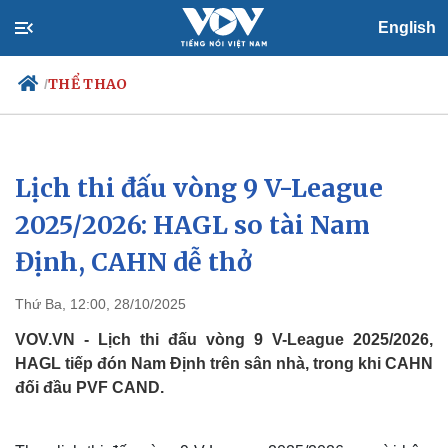
English
THỂ THAO
/
Lịch thi đấu vòng 9 V-League
Chính trị
Xã hội
Đảng
Tin 24h
2025/2026: HAGL so tài Nam
Tổ chức nhân sự
Dự báo thời tiết
Định, CAHN dễ thở
Quốc hội
Giáo dục
Nhận diện sự thật
Dấu ấn VOV
Việc làm
Thứ Ba, 12:00, 28/10/2025
Biển đảo
VOV.VN - Lịch thi đấu vòng 9 V-League 2025/2026,
HAGL tiếp đón Nam Định trên sân nhà, trong khi CAHN
đối đầu PVF CAND.