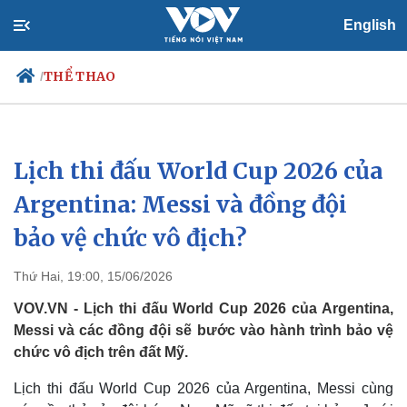
English
THỂ THAO
/
Lịch thi đấu World Cup 2026 của
Chính trị
Xã hội
Đảng
Tin 24h
Argentina: Messi và đồng đội
Tổ chức nhân sự
Dự báo thời tiết
bảo vệ chức vô địch?
Quốc hội
Giáo dục
Nhận diện sự thật
Dấu ấn VOV
Việc làm
Thứ Hai, 19:00, 15/06/2026
Biển đảo
VOV.VN - Lịch thi đấu World Cup 2026 của Argentina,
Messi và các đồng đội sẽ bước vào hành trình bảo vệ
chức vô địch trên đất Mỹ.
Lịch thi đấu World Cup 2026 của Argentina, Messi cùng