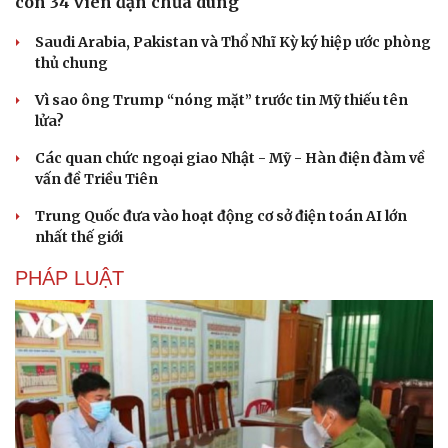
còn 34 viên đạn chưa dùng
Saudi Arabia, Pakistan và Thổ Nhĩ Kỳ ký hiệp ước phòng
thủ chung
Vì sao ông Trump “nóng mặt” trước tin Mỹ thiếu tên
lửa?
Các quan chức ngoại giao Nhật - Mỹ - Hàn điện đàm về
vấn đề Triều Tiên
Trung Quốc đưa vào hoạt động cơ sở điện toán AI lớn
nhất thế giới
PHÁP LUẬT
Du lịch
Podcast
Tư vấn
Câu chuyện thời sự
Săn Tour
Đọc truyện đêm khuya
check-in
Cửa sổ tình yêu
Kể chuyện cho bé