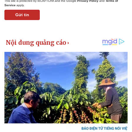
This site is protected by reCAPTCHA and the Google
Privacy Policy
and
Terms of
Service
apply.
Gửi tin
Kinh tế
Thị trường
Bất động sản
Giá vàng
Khởi nghiệp
Tiêu dùng
Tỷ giá
Chứng khoán