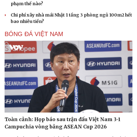
phạm thế nào?
Chi phí xây nhà mái Nhật 1 tầng 3 phòng ngủ 100m2 hết
bao nhiêu tiền?
BÓNG ĐÁ VIỆT NAM
Sức khỏe
Đời sống
Dinh dưỡng - món ngon
Nhà đẹp
Cây thuốc
Blog
Sản phụ khoa
Tình yêu - Gia đình
Nhi khoa
Nam khoa
Làm đẹp - giảm cân
Phòng mạch online
Ăn sạch sống khỏe
Toàn cảnh: Họp báo sau trận đấu Việt Nam 3-1
Campuchia vòng bảng ASEAN Cup 2026