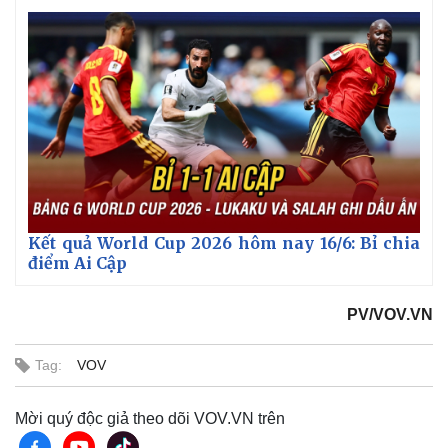
Kết quả World Cup 2026 hôm nay 16/6: Bỉ chia
điểm Ai Cập
Thế giới
Multimedia
PV/VOV.VN
Quan sát
Video
Cuộc sống đó đây
Ảnh
Hồ sơ
E-Magazine
Tag:
VOV
Infographic
Mời quý độc giả theo dõi VOV.VN trên