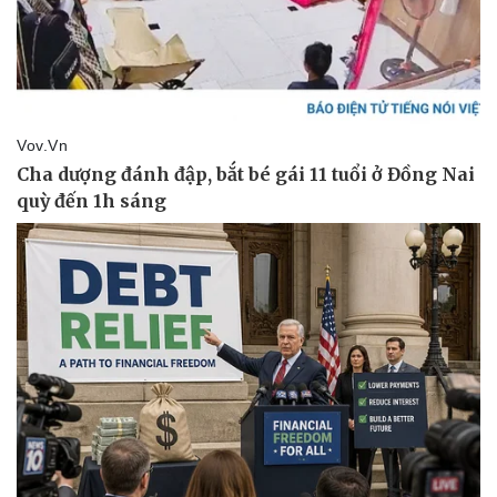
Vụ án
Vũ khí
Tin nóng
Việt Nam
Tư vấn luật
Phân tích