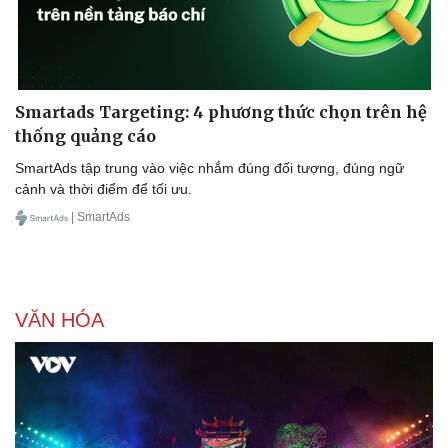
Doanh nghiệp
Công nghệ
Smartads Targeting: 4 phương thức chọn trên hệ
Thông tin doanh nghiệp
Sành điệu
thống quảng cáo
Doanh nghiệp 24h
Tin Công nghệ
Doanh nhân
Trải nghiệm
SmartAds tập trung vào việc nhắm đúng đối tượng, đúng ngữ
Vì cộng đồng
Chuyển đổi số
cảnh và thời điểm để tối ưu.
| SmartAds
VĂN HÓA