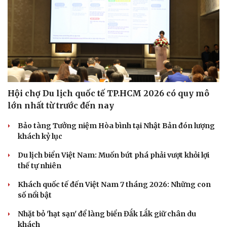
Hội chợ Du lịch quốc tế TP.HCM 2026 có quy mô
lớn nhất từ trước đến nay
Bảo tàng Tưởng niệm Hòa bình tại Nhật Bản đón lượng
khách kỷ lục
Văn hóa
Giải trí
Du lịch biển Việt Nam: Muốn bứt phá phải vượt khỏi lợi
Sân khấu - Điện ảnh
Nghệ sĩ
thế tự nhiên
Văn học
Thời trang
Khách quốc tế đến Việt Nam 7 tháng 2026: Những con
Âm nhạc
Sao Việt
số nổi bật
Di sản
Nhặt bỏ 'hạt sạn' để làng biển Đắk Lắk giữ chân du
khách