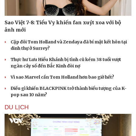
Sao Việt 7-8: Tiểu Vy khiến fan xuýt xoa với bộ
ảnh mới
Cặp đôi Tom Holland và Zendaya đã bí mật kết hôn tại
dinh thự ở Surrey?
Thực hư Lưu Hiểu Khánh bị tình cũ kém 38 tuổi vượt
ngàn cây số đến Bắc Kinh đòi nợ
Vì sao Marvel cần Tom Holland hơn bao giờ hết?
Điều gì khiến BLACKPINK trở thành biểu tượng của K-
pop sau 10 năm?
DU LỊCH