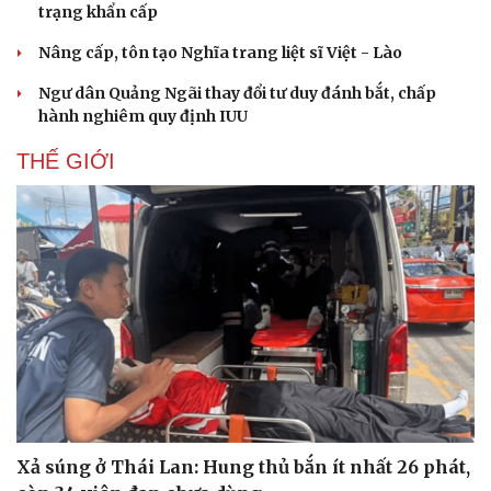
trạng khẩn cấp
Nâng cấp, tôn tạo Nghĩa trang liệt sĩ Việt - Lào
Ngư dân Quảng Ngãi thay đổi tư duy đánh bắt, chấp
hành nghiêm quy định IUU
THẾ GIỚI
Xả súng ở Thái Lan: Hung thủ bắn ít nhất 26 phát,