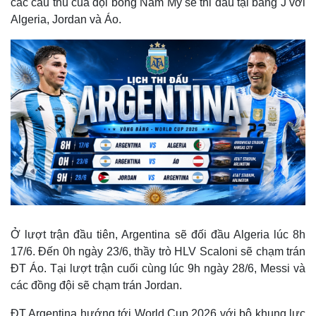
các cầu thủ của đội bóng Nam Mỹ sẽ thi đấu tại bảng J với
Algeria, Jordan và Áo.
Ở lượt trận đầu tiên, Argentina sẽ đối đầu Algeria lúc 8h
17/6. Đến 0h ngày 23/6, thầy trò HLV Scaloni sẽ chạm trán
ĐT Áo. Tại lượt trận cuối cùng lúc 9h ngày 28/6, Messi và
các đồng đội sẽ chạm trán Jordan.
ĐT Argentina hướng tới World Cup 2026 với bộ khung lực