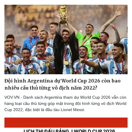
Thể thao
Ô tô - Xe máy
Bóng đá
Ô tô
Lịch thi đấu bóng đá
Xe máy
Thế giới thể thao
Tư vấn
eSports
Hậu trường
Đội hình Argentina dự World Cup 2026 còn bao
nhiêu cầu thủ từng vô địch năm 2022?
VOV.VN - Danh sách Argentina tham dự World Cup 2026 vẫn còn
hàng loạt cầu thủ từng góp mặt trong đội hình từng vô địch World
Cup 2022, đặc biệt là đầu tàu Lionel Messi.