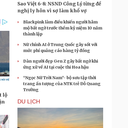
Sao Việt 6-8: NSND Công Lý từng đề
nghị ly hôn vì sợ làm khổ vợ
Blackpink làm điều khiến người hâm
mộ bất ngờ trước thềm kỷ niệm 10 năm
thành lập
Nữ chính AI ở Trung Quốc gây sốt với
mức phí quảng cáo hàng tỷ đồng
Dàn người đẹp Gen Z gây bất ngờ khi
ứng xử về AI tại cuộc thi Hoa hậu
“Ngọc Nữ Trời Nam”- bộ sưu tập thời
trang ấn tượng của NTK trẻ Đỗ Quang
Trường
DU LỊCH