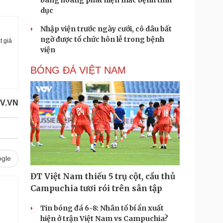
bàng hoàng phát hiện mắc bệnh tình
dục
Nhập viện trước ngày cưới, cô dâu bất
ngờ được tổ chức hôn lễ trong bệnh
t giá
viện
BÓNG ĐÁ VIỆT NAM
V.VN
gle
ĐT Việt Nam thiếu 5 trụ cột, cầu thủ
Campuchia tươi rói trên sân tập
Tin bóng đá 6-8: Nhân tố bí ẩn xuất
hiện ở trận Việt Nam vs Campuchia?