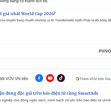
vòng bảng có thành tích tốt.
t giá nhất World Cup 2026?
của chuyên trang chuyển nhượng uy tín Transfermarkt, tuyển Pháp là đội bóng đắ
PV/VO
 dõi VOV.VN trên
Thêm VOV trên Goo
cận đúng độc giả trên báo điện tử cùng SmartAds
 nghiệp chủ động ngân sách, minh bạch chi phí trên báo điện tử chính