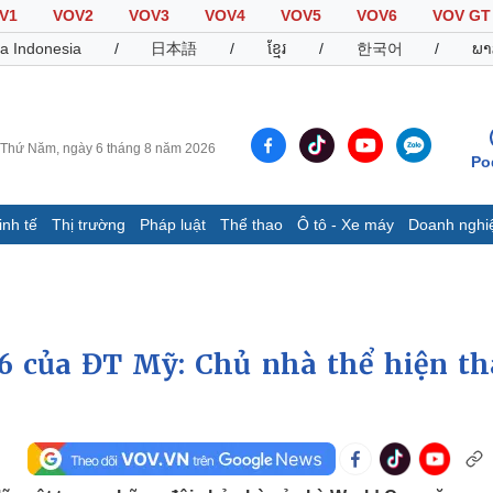
V1
VOV2
VOV3
VOV4
VOV5
VOV6
VOV GT
a Indonesia
/
日本語
/
ខ្មែរ
/
한국어
/
ພາ
Thứ Năm, ngày 6 tháng 8 năm 2026
Po
inh tế
Thị trường
Pháp luật
Thể thao
Ô tô - Xe máy
Doanh nghi
Thế giới
Multimedia
K
Quan sát
Video
B
Cuộc sống đó đây
Ảnh
K
Hồ sơ
E-Magazine
26 của ĐT Mỹ: Chủ nhà thể hiện t
Infographic
Thể thao
Ô tô - Xe máy
D
Bóng đá
Ô tô
T