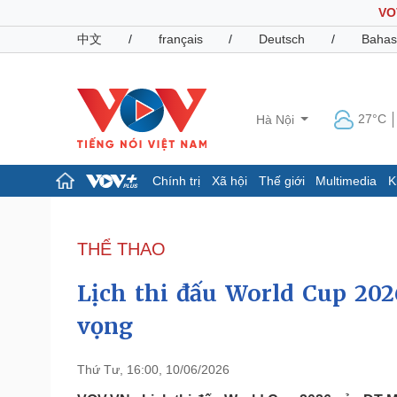
VO
中文
/
français
/
Deutsch
/
Bahas
27°C
Hà Nội
Chính trị
Xã hội
Thế giới
Multimedia
K
Chính trị
Xã hội
Đảng
Tin 24h
THỂ THAO
Tổ chức nhân sự
Dự báo thời tiết
Quốc hội
Giáo dục
Lịch thi đấu World Cup 20
Nhận diện sự thật
Dấu ấn VOV
Việc làm
vọng
Biển đảo
Pháp luật
Quân sự - Quốc phòng
Thứ Tư, 16:00, 10/06/2026
Vụ án
Vũ khí