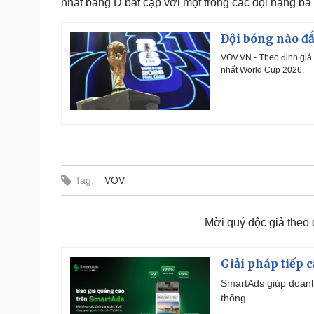
nhất bảng D bắt cặp với một trong các đội hạng ba 
Đội bóng nào đắ
VOV.VN - Theo định giá 
nhất World Cup 2026.
Tag:
VOV
Mời quý độc giả theo
Giải pháp tiếp 
SmartAds giúp doanh
thống.