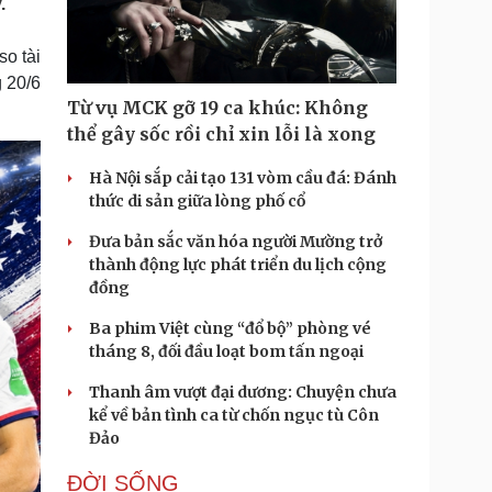
.
Doanh nghiệp 24h
Tin Công nghệ
Doanh nhân
Trải nghiệm
o tài
ì cộng đồng
Chuyển đổi số
g 20/6
Từ vụ MCK gỡ 19 ca khúc: Không
u lịch
Podcast
thể gây sốc rồi chỉ xin lỗi là xong
Tư vấn
Câu chuyện thời sự
Săn Tour
Đọc truyện đêm khuya
Hà Nội sắp cải tạo 131 vòm cầu đá: Đánh
heck-in
Cửa sổ tình yêu
thức di sản giữa lòng phố cổ
Kể chuyện cho bé
Đưa bản sắc văn hóa người Mường trở
Hạt giống tâm hồn
thành động lực phát triển du lịch cộng
đồng
Ba phim Việt cùng “đổ bộ” phòng vé
tháng 8, đối đầu loạt bom tấn ngoại
Thanh âm vượt đại dương: Chuyện chưa
kể về bản tình ca từ chốn ngục tù Côn
Đảo
ĐỜI SỐNG