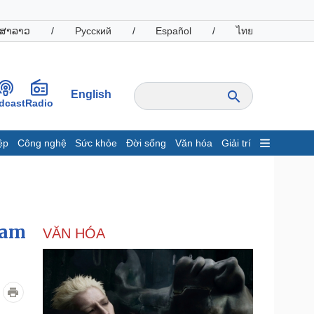
ສາລາວ
/
Русский
/
Español
/
ไทย
English
dcast
Radio
ệp
Công nghệ
Sức khỏe
Đời sống
Văn hóa
Giải trí
inh tế
Thị trường
ất động sản
Giá vàng
hởi nghiệp
Tiêu dùng
Tỷ giá
ham
VĂN HÓA
Chứng khoán
Giá cà phê
oanh nghiệp
Công nghệ
hông tin doanh nghiệp
Sành điệu