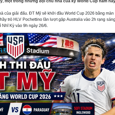
Mỹ, một trong những đội chủ nhà của kỳ World Cup năm nay
Lịch thi đấu bóng đá
Xe máy
Thế giới thể thao
Tư vấn
hà của giải đấu. ĐT Mỹ sẽ khởi đầu World Cup 2026 bằng màn s
eSports
V
Hậu trường
ầy trò HLV Pochettino lần lượt gặp Australia vào 2h rạng sán
ổ Nhĩ Kỳ vào 9h ngày 26/6.
Văn hóa
Giải trí
D
Sân khấu - Điện ảnh
Nghệ sĩ
Văn học
Thời trang
Âm nhạc
Sao Việt
c
Di sản