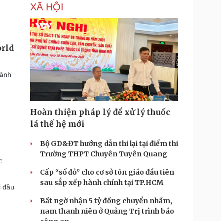
XÃ HỘI
orld
hành
Hoàn thiện pháp lý để xử lý thuốc
lá thế hệ mới
Bộ GD&ĐT hướng dẫn thi lại tại điểm thi
Trường THPT Chuyên Tuyên Quang
c
Cấp “sổ đỏ” cho cơ sở tôn giáo đầu tiên
sau sắp xếp hành chính tại TP.HCM
i đầu
Bất ngờ nhận 5 tỷ đồng chuyển nhầm,
nam thanh niên ở Quảng Trị trình báo