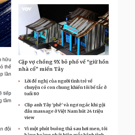
ao hữu
Cặp vợ chồng 9X bỏ phố về “giữ hồn
ó thể
nhà cổ” miền Tây
p lần
Lời đề nghị của người tình trẻ về
chuyện có con chung khiến tôi bế tắc ở
ẽ tiếp
tuổi 80
g tầm
Clip anh Tây 'phê' và ngơ ngác khi gội
đầu massage ở Việt Nam hút 24 triệu
view
Vì một phút buông thả sau hơi men, tôi
ân đội