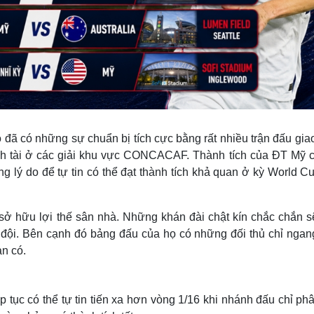
ọ đã có những sự chuẩn bị tích cực bằng rất nhiều trận đấu gi
nh tài ở các giải khu vực CONCACAF. Thành tích của ĐT Mỹ c
lý do để tự tin có thể đạt thành tích khả quan ở kỳ World Cu
 sở hữu lợi thế sân nhà. Những khán đài chật kín chắc chắn s
 đội. Bên cạnh đó bảng đấu của họ có những đối thủ chỉ ngan
àn có.
tục có thể tự tin tiến xa hơn vòng 1/16 khi nhánh đấu chỉ ph