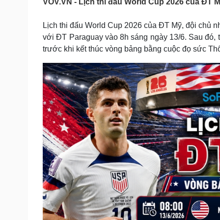
VOV.VN - Lịch thi đấu World Cup 2026 của ĐT 
Tin nóng
Việt Nam
Tư vấn luật
Phân tích
Lịch thi đấu World Cup 2026 của ĐT Mỹ, đội chủ n
với ĐT Paraguay vào 8h sáng ngày 13/6. Sau đó, th
trước khi kết thúc vòng bảng bằng cuộc đọ sức Th
Sức khỏe
Đời sống
Dinh dưỡng - món ngon
Nhà đẹp
Cây thuốc
Blog
Sản phụ khoa
Tình yêu - Gia đình
Nhi khoa
Nam khoa
Làm đẹp - giảm cân
Phòng mạch online
Ăn sạch sống khỏe
Cải chính