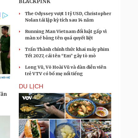
BLACKPINK
The Odyssey vượt 1 tỷ USD, Christopher
Nolan tái lập kỳ tích sau 14 năm
Running Man Vietnam đổi luật gấp vì
màn xé bảng tên quá quyết liệt
Trấn Thành chính thức khai máy phim
Tết 2027, cái tên “Em” gây tò mò
Long Vũ, Võ Hoài Vũ và dàn diễn viên
trẻ VTV có bố mẹ nổi tiếng
DU LỊCH