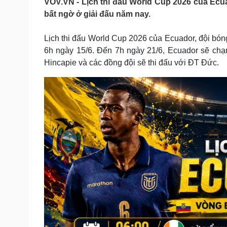
VOV.VN - Lịch thi đấu World Cup 2026 của Ecua
Tin nóng
Việt Nam
bất ngờ ở giải đấu năm nay.
Tư vấn luật
Phân tích
Lịch thi đấu World Cup 2026 của Ecuador, đội bó
6h ngày 15/6. Đến 7h ngày 21/6, Ecuador sẽ chạm 
Sức khỏe
Đời sống
Hincapie và các đồng đội sẽ thi đấu với ĐT Đức.
Dinh dưỡng - món ngon
Nhà đẹp
Cây thuốc
Blog
Sản phụ khoa
Tình yêu - Gia đình
Nhi khoa
Nam khoa
Làm đẹp - giảm cân
Phòng mạch online
Ăn sạch sống khỏe
Cải chính