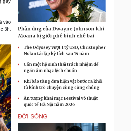
g gây
Doanh nghiệp 24h
Tin Công nghệ
Doanh nhân
Trải nghiệm
ì cộng đồng
Chuyển đổi số
à vào
Phản ứng của Dwayne Johnson khi
c 3h,
u lịch
Podcast
Moana bị giới phê bình chê bai
Tư vấn
Câu chuyện thời sự
Săn Tour
Đọc truyện đêm khuya
The Odyssey vượt 1 tỷ USD, Christopher
heck-in
Cửa sổ tình yêu
Nolan tái lập kỳ tích sau 14 năm
Kể chuyện cho bé
Cần một hệ sinh thái trách nhiệm để
Hạt giống tâm hồn
ngăn âm nhạc lệch chuẩn
Khi bảo tàng đưa hiện vật bước ra khỏi
tủ kính trò chuyện cùng công chúng
Ấn tượng khai mạc Festival võ thuật
quốc tế Hà Nội năm 2026
ĐỜI SỐNG