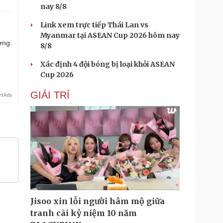
nay 8/8
Link xem trực tiếp Thái Lan vs
Myanmar tại ASEAN Cup 2026 hôm nay
ợng.
8/8
Xác định 4 đội bóng bị loại khỏi ASEAN
Cup 2026
GIẢI TRÍ
Jisoo xin lỗi người hâm mộ giữa
tranh cãi kỷ niệm 10 năm