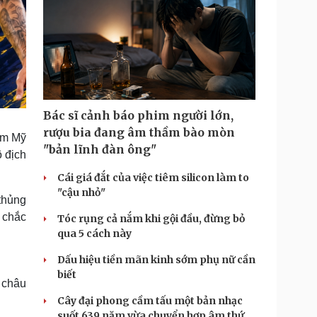
Bác sĩ cảnh báo phim người lớn,
rượu bia đang âm thầm bào mòn
am Mỹ
"bản lĩnh đàn ông"
ô địch
Cái giá đắt của việc tiêm silicon làm to
"cậu nhỏ"
thủng
ủ chắc
Tóc rụng cả nắm khi gội đầu, đừng bỏ
qua 5 cách này
Dấu hiệu tiền mãn kinh sớm phụ nữ cần
biết
 châu
Cây đại phong cầm tấu một bản nhạc
suốt 639 năm vừa chuyển hợp âm thứ