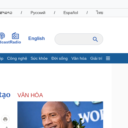
ສາລາວ
/
Русский
/
Español
/
ไทย
English
dcast
Radio
ệp
Công nghệ
Sức khỏe
Đời sống
Văn hóa
Giải trí
inh tế
Thị trường
ất động sản
Giá vàng
hởi nghiệp
Tiêu dùng
Tỷ giá
tạo
VĂN HÓA
Chứng khoán
Giá cà phê
oanh nghiệp
Công nghệ
hông tin doanh nghiệp
Sành điệu