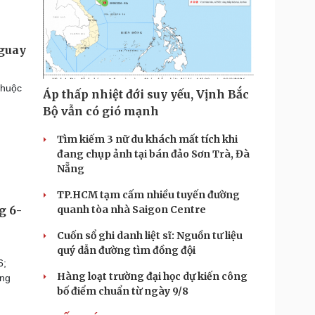
aguay
thuộc
Áp thấp nhiệt đới suy yếu, Vịnh Bắc
Bộ vẫn có gió mạnh
Tìm kiếm 3 nữ du khách mất tích khi
đang chụp ảnh tại bán đảo Sơn Trà, Đà
Nẵng
TP.HCM tạm cấm nhiều tuyến đường
g 6-
quanh tòa nhà Saigon Centre
Cuốn sổ ghi danh liệt sĩ: Nguồn tư liệu
quý dẫn đường tìm đồng đội
6;
Hàng loạt trường đại học dự kiến công
òng
bố điểm chuẩn từ ngày 9/8