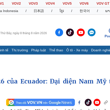
V1
VOV2
VOV3
VOV4
VOV5
VOV6
VOV GT
a Indonesia
/
日本語
/
ខ្មែរ
/
한국어
/
ພາ
Thứ Bảy, ngày 8 tháng 8 năm 2026
Po
inh tế
Thị trường
Pháp luật
Thể thao
Ô tô - Xe máy
Doanh nghi
Thế giới
Multimedia
K
Quan sát
Video
B
Cuộc sống đó đây
Ảnh
K
Hồ sơ
E-Magazine
26 của Ecuador: Đại diện Nam Mỹ 
Infographic
Thể thao
Ô tô - Xe máy
D
Bóng đá
Ô tô
T