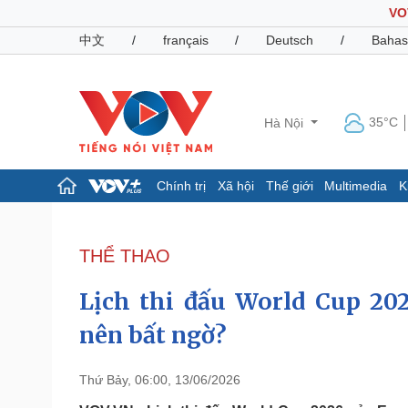
VO
中文
/
français
/
Deutsch
/
Bahas
35°C
Hà Nội
Chính trị
Xã hội
Thế giới
Multimedia
K
Chính trị
Xã hội
Đảng
Tin 24h
THỂ THAO
Tổ chức nhân sự
Dự báo thời tiết
Quốc hội
Giáo dục
Lịch thi đấu World Cup 20
Nhận diện sự thật
Dấu ấn VOV
Việc làm
nên bất ngờ?
Biển đảo
Pháp luật
Quân sự - Quốc phòng
Thứ Bảy, 06:00, 13/06/2026
Vụ án
Vũ khí