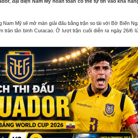
dor, đại diện Nam Mỹ hoàn toàn có thể tự tin vào khả năn
Lịch thi đấu bóng đá
Xe máy
Thế giới thể thao
Tư vấn
eSports
V
Hậu trường
ng Nam Mỹ sẽ mở màn giải đấu bằng trận so tài với Bờ Biển Ng
trán tân binh Curacao. Ở lượt trận cuối diễn ra ngày 26/6 lú
Văn hóa
Giải trí
D
Sân khấu - Điện ảnh
Nghệ sĩ
Văn học
Thời trang
Âm nhạc
Sao Việt
c
Di sản