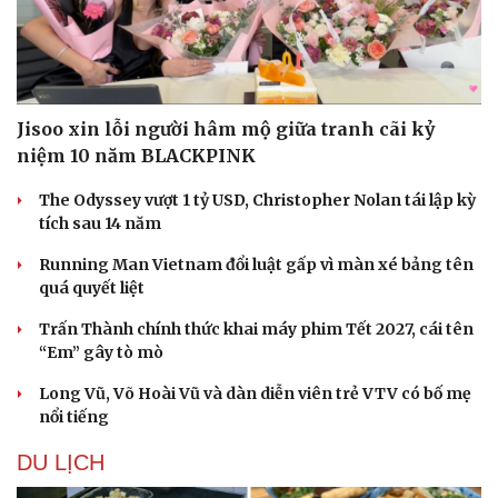
Jisoo xin lỗi người hâm mộ giữa tranh cãi kỷ
niệm 10 năm BLACKPINK
The Odyssey vượt 1 tỷ USD, Christopher Nolan tái lập kỳ
tích sau 14 năm
Running Man Vietnam đổi luật gấp vì màn xé bảng tên
quá quyết liệt
Trấn Thành chính thức khai máy phim Tết 2027, cái tên
“Em” gây tò mò
Long Vũ, Võ Hoài Vũ và dàn diễn viên trẻ VTV có bố mẹ
nổi tiếng
DU LỊCH