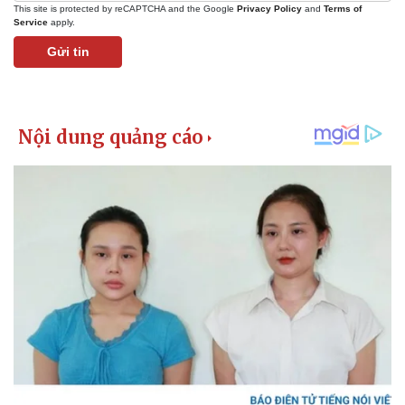
This site is protected by reCAPTCHA and the Google
Privacy Policy
and
Terms of
Service
apply.
Gửi tin
Kinh tế
Thị trường
Bất động sản
Giá vàng
Khởi nghiệp
Tiêu dùng
Tỷ giá
Chứng khoán