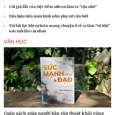
Cái giá đắt của việc tiêm silicon làm to "cậu nhỏ"
Dấu hiệu tiền mãn kinh sớm phụ nữ cần biết
Tôi bất lực khi vợ luôn mang chuyện ở rể ra làm "vũ khí"
sau mỗi lần cãi nhau
VĂN HỌC
Cuốn sách giúp người bận rộn thoát khỏi vòng