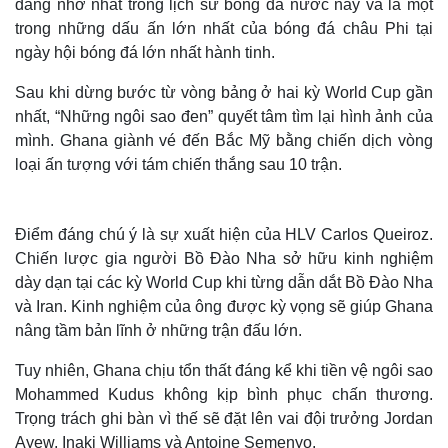
đáng nhớ nhất trong lịch sử bóng đá nước này và là một
trong những dấu ấn lớn nhất của bóng đá châu Phi tại
ngày hội bóng đá lớn nhất hành tinh.
Sau khi dừng bước từ vòng bảng ở hai kỳ World Cup gần
nhất, “Những ngôi sao đen” quyết tâm tìm lại hình ảnh của
mình. Ghana giành vé đến Bắc Mỹ bằng chiến dịch vòng
loại ấn tượng với tám chiến thắng sau 10 trận.
Điểm đáng chú ý là sự xuất hiện của HLV Carlos Queiroz.
Chiến lược gia người Bồ Đào Nha sở hữu kinh nghiệm
dày dạn tại các kỳ World Cup khi từng dẫn dắt Bồ Đào Nha
và Iran. Kinh nghiệm của ông được kỳ vọng sẽ giúp Ghana
nâng tầm bản lĩnh ở những trận đấu lớn.
Tuy nhiên, Ghana chịu tổn thất đáng kể khi tiền vệ ngôi sao
Mohammed Kudus không kịp bình phục chấn thương.
Trọng trách ghi bàn vì thế sẽ đặt lên vai đội trưởng Jordan
Ayew, Inaki Williams và Antoine Semenyo.