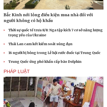
Bắc Kinh nới lỏng điều kiện mua nhà đối với
người không có hộ khẩu
Thời sự quốc tế trưa 8/8: Nga tập kích 7 cơ sở năng lượng
trọng yếu của Ukraine
Thái Lan cam kết kiểm soát súng đạn
16 người bị bỏng trong Lễ hội rước đuốc tại Trung Quốc
Trung Quốc ứng phó khẩn cấp bão Dolphin
PHÁP LUẬT
Du lịch
Podcast
Tư vấn
Câu chuyện thời sự
Săn Tour
Đọc truyện đêm khuya
check-in
Cửa sổ tình yêu
Kể chuyện cho bé