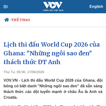
English
THỂ THAO
/
Lịch thi đấu World Cup 2026 của
Chính trị
Xã hội
Đảng
Tin 24h
Ghana: "Những ngôi sao đen"
Tổ chức nhân sự
Dự báo thời tiết
thách thức ĐT Anh
Quốc hội
Giáo dục
Nhận diện sự thật
Dấu ấn VOV
Việc làm
Thứ Tư, 05:00, 17/06/2026
Biển đảo
VOV.VN - Lịch thi đấu World Cup 2026 của Ghana, đội
bóng có biệt danh "Những ngôi sao đen" đã sẵn sàng
thách thức các đội tuyển mạnh ở châu Âu là Anh và
Croatia.