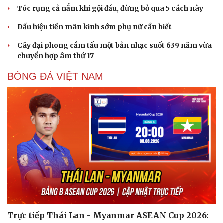
Tóc rụng cả nắm khi gội đầu, đừng bỏ qua 5 cách này
Dấu hiệu tiền mãn kinh sớm phụ nữ cần biết
Cây đại phong cầm tấu một bản nhạc suốt 639 năm vừa
chuyển hợp âm thứ 17
BÓNG ĐÁ VIỆT NAM
Sức khỏe
Đời sống
Dinh dưỡng - món ngon
Nhà đẹp
Cây thuốc
Blog
Sản phụ khoa
Tình yêu - Gia đình
Nhi khoa
Nam khoa
Làm đẹp - giảm cân
Phòng mạch online
Ăn sạch sống khỏe
Trực tiếp Thái Lan - Myanmar ASEAN Cup 2026: