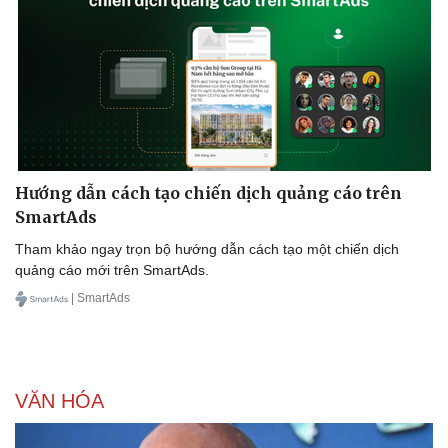
Doanh nghiệp
Công nghệ
Thông tin doanh nghiệp
Sành điệu
Doanh nghiệp 24h
Tin Công nghệ
Doanh nhân
Trải nghiệm
Vì cộng đồng
Chuyển đổi số
Hướng dẫn cách tạo chiến dịch quảng cáo trên
SmartAds
Tham khảo ngay trọn bộ hướng dẫn cách tạo một chiến dịch
quảng cáo mới trên SmartAds.
| SmartAds
VĂN HÓA