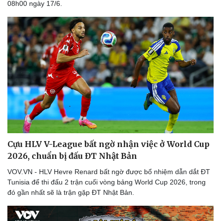
08h00 ngày 17/6.
Thể thao
Ô tô - Xe máy
Bóng đá
Ô tô
Lịch thi đấu bóng đá
Xe máy
Thế giới thể thao
Tư vấn
eSports
Hậu trường
Cựu HLV V-League bất ngờ nhận việc ở World Cup
2026, chuẩn bị đấu ĐT Nhật Bản
VOV.VN - HLV Hevre Renard bất ngờ được bổ nhiệm dẫn dắt ĐT
Tunisia để thi đấu 2 trận cuối vòng bảng World Cup 2026, trong
đó gần nhất sẽ là trận gặp ĐT Nhật Bản.