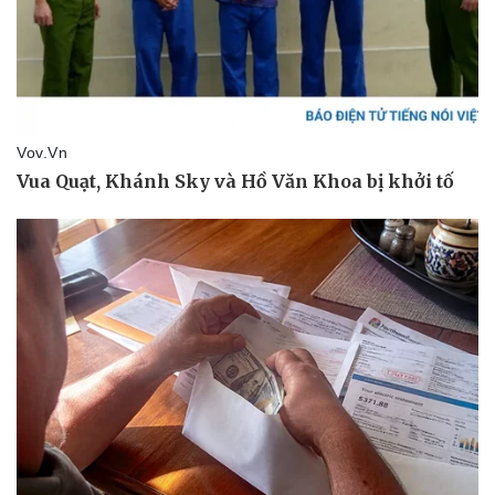
Vụ án
Vũ khí
Tin nóng
Việt Nam
Tư vấn luật
Phân tích