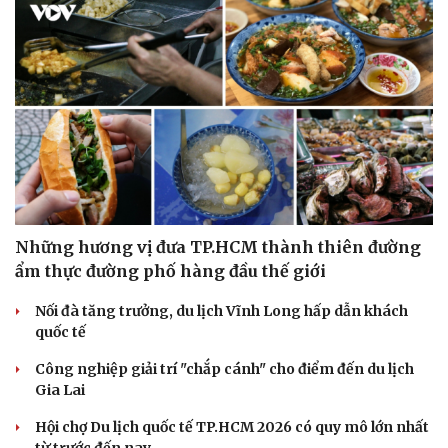
Những hương vị đưa TP.HCM thành thiên đường
ẩm thực đường phố hàng đầu thế giới
Văn hóa
Giải trí
Nối đà tăng trưởng, du lịch Vĩnh Long hấp dẫn khách
Sân khấu - Điện ảnh
Nghệ sĩ
quốc tế
Văn học
Thời trang
Âm nhạc
Sao Việt
Công nghiệp giải trí "chắp cánh" cho điểm đến du lịch
Di sản
Gia Lai
Hội chợ Du lịch quốc tế TP.HCM 2026 có quy mô lớn nhất