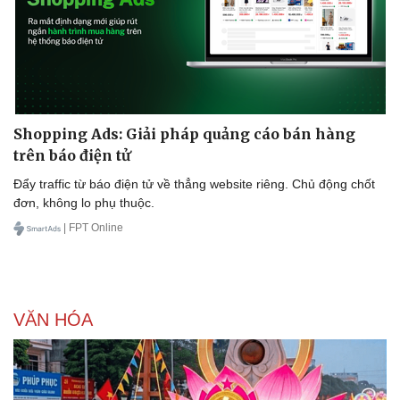
Doanh nghiệp
Công nghệ
Thông tin doanh nghiệp
Sành điệu
Doanh nghiệp 24h
Tin Công nghệ
Shopping Ads: Giải pháp quảng cáo bán hàng
Doanh nhân
Trải nghiệm
trên báo điện tử
Vì cộng đồng
Chuyển đổi số
Đẩy traffic từ báo điện tử về thẳng website riêng. Chủ động chốt
đơn, không lo phụ thuộc.
| FPT Online
VĂN HÓA