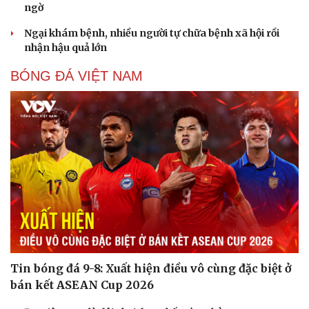
ngờ
Ngại khám bệnh, nhiều người tự chữa bệnh xã hội rồi
nhận hậu quả lớn
BÓNG ĐÁ VIỆT NAM
Sức khỏe
Đời sống
Dinh dưỡng - món ngon
Nhà đẹp
Cây thuốc
Blog
Sản phụ khoa
Tình yêu - Gia đình
Nhi khoa
Nam khoa
Làm đẹp - giảm cân
Phòng mạch online
Ăn sạch sống khỏe
Tin bóng đá 9-8: Xuất hiện điều vô cùng đặc biệt ở
bán kết ASEAN Cup 2026