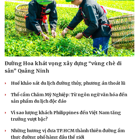
Đường Hoa khát vọng xây dựng “vùng chè di
sản” Quảng Ninh
Huế khảo sát du lịch đường thủy, phương án thoát lũ
Văn hóa
Giải trí
Thổ cẩm Chăm Mỹ Nghiệp: Từ ngôn ngữ văn hóa đến
Sân khấu - Điện ảnh
Nghệ sĩ
sản phẩm du lịch độc đáo
Văn học
Thời trang
Vì sao lượng khách Philippines đến Việt Nam tăng
Âm nhạc
Sao Việt
trưởng vượt bậc?
Di sản
Những hương vị đưa TP.HCM thành thiên đường ẩm
thực đường phố hàng đầu thế giới