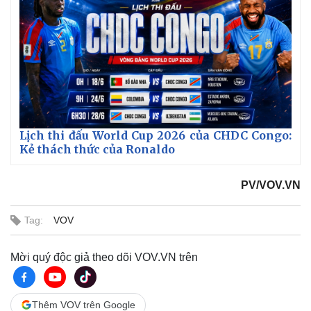
Lịch thi đấu World Cup 2026 của CHDC Congo:
Kẻ thách thức của Ronaldo
PV/VOV.VN
Thế giới
Multimedia
Quan sát
Video
Tag:
VOV
Cuộc sống đó đây
Ảnh
Hồ sơ
E-Magazine
Mời quý độc giả theo dõi VOV.VN trên
Infographic
Thêm VOV trên Google