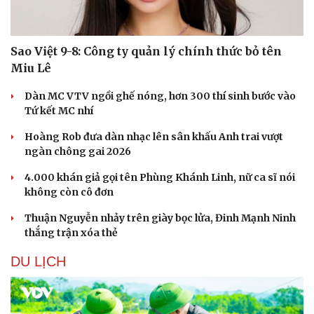
Sao Việt 9-8: Công ty quản lý chính thức bỏ tên
Miu Lê
Dàn MC VTV ngồi ghế nóng, hơn 300 thí sinh bước vào
Tứ kết MC nhí
Hoàng Rob đưa dàn nhạc lên sân khấu Anh trai vượt
ngàn chông gai 2026
4.000 khán giả gọi tên Phùng Khánh Linh, nữ ca sĩ nói
không còn cô đơn
Thuận Nguyễn nhảy trên giày bọc lửa, Đinh Mạnh Ninh
thắng trận xóa thẻ
DU LỊCH