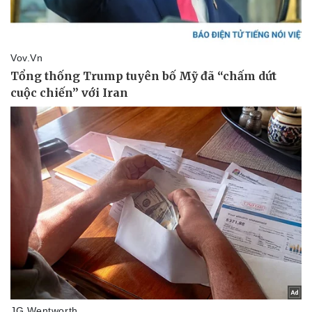
Vụ án
Vũ khí
Tin nóng
Việt Nam
Tư vấn luật
Phân tích