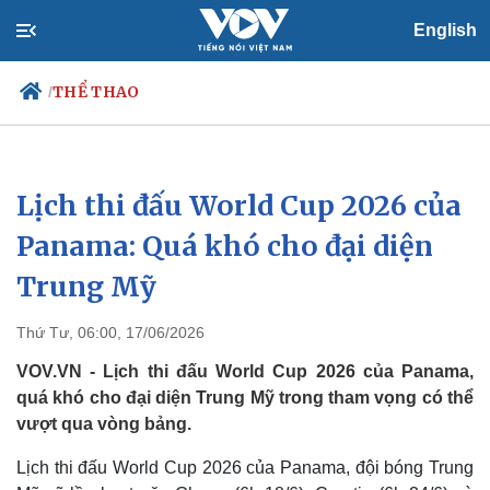
English
THỂ THAO
/
Lịch thi đấu World Cup 2026 của
Chính trị
Xã hội
Đảng
Tin 24h
Panama: Quá khó cho đại diện
Tổ chức nhân sự
Dự báo thời tiết
Trung Mỹ
Quốc hội
Giáo dục
Nhận diện sự thật
Dấu ấn VOV
Việc làm
Thứ Tư, 06:00, 17/06/2026
Biển đảo
VOV.VN - Lịch thi đấu World Cup 2026 của Panama,
quá khó cho đại diện Trung Mỹ trong tham vọng có thể
vượt qua vòng bảng.
Lịch thi đấu World Cup 2026 của Panama, đội bóng Trung