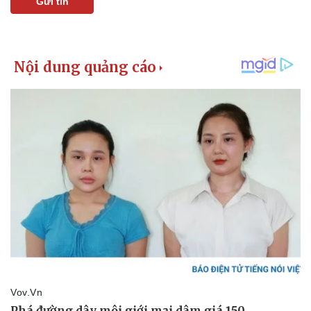
Gửi tin
Kinh tế
Thị trường
Bất động sản
Giá vàng
Khởi nghiệp
Tiêu dùng
Tỷ giá
Chứng khoán