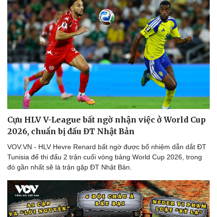
Thể thao
Ô tô - Xe máy
Bóng đá
Ô tô
Lịch thi đấu bóng đá
Xe máy
Thế giới thể thao
Tư vấn
eSports
Hậu trường
Cựu HLV V-League bất ngờ nhận việc ở World Cup
2026, chuẩn bị đấu ĐT Nhật Bản
VOV.VN - HLV Hevre Renard bất ngờ được bổ nhiệm dẫn dắt ĐT
Tunisia để thi đấu 2 trận cuối vòng bảng World Cup 2026, trong
đó gần nhất sẽ là trận gặp ĐT Nhật Bản.