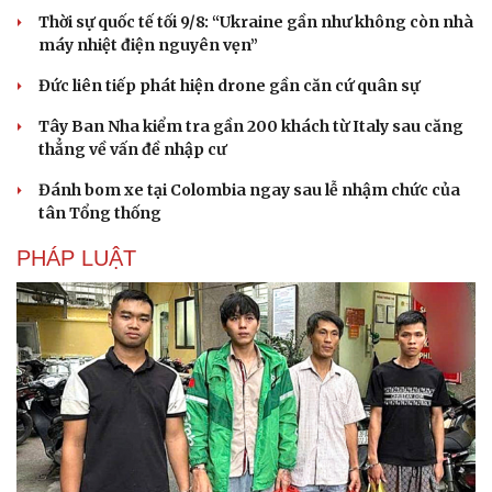
Thời sự quốc tế tối 9/8: “Ukraine gần như không còn nhà
máy nhiệt điện nguyên vẹn”
Đức liên tiếp phát hiện drone gần căn cứ quân sự
Tây Ban Nha kiểm tra gần 200 khách từ Italy sau căng
thẳng về vấn đề nhập cư
Đánh bom xe tại Colombia ngay sau lễ nhậm chức của
tân Tổng thống
PHÁP LUẬT
Du lịch
Podcast
Tư vấn
Câu chuyện thời sự
Săn Tour
Đọc truyện đêm khuya
check-in
Cửa sổ tình yêu
Kể chuyện cho bé