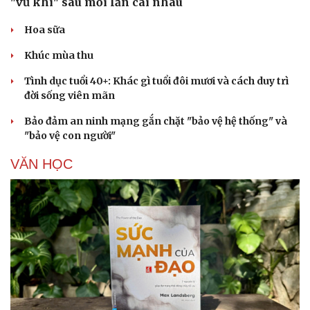
"vũ khí" sau mỗi lần cãi nhau
Hoa sữa
Khúc mùa thu
Tình dục tuổi 40+: Khác gì tuổi đôi mươi và cách duy trì
đời sống viên mãn
Bảo đảm an ninh mạng gắn chặt "bảo vệ hệ thống" và
"bảo vệ con người"
VĂN HỌC