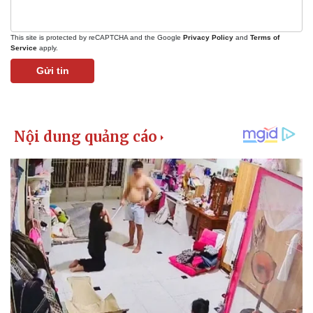
This site is protected by reCAPTCHA and the Google
Privacy Policy
and
Terms of
Service
apply.
Gửi tin
Kinh tế
Thị trường
Bất động sản
Giá vàng
Khởi nghiệp
Tiêu dùng
Tỷ giá
Chứng khoán