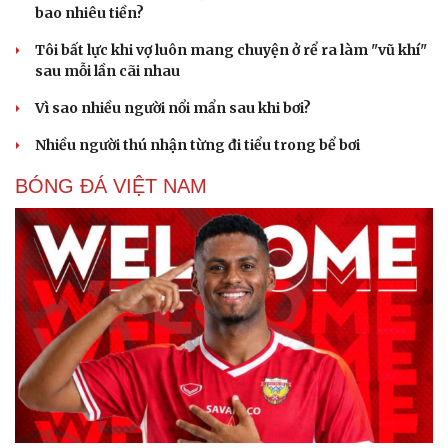
bao nhiêu tiền?
Tôi bất lực khi vợ luôn mang chuyện ở rể ra làm "vũ khí"
sau mỗi lần cãi nhau
Vì sao nhiều người nổi mẩn sau khi bơi?
Nhiều người thú nhận từng đi tiểu trong bể bơi
Sức khỏe
Đời sống
Dinh dưỡng - món ngon
Nhà đẹp
BÓNG ĐÁ VIỆT NAM
Cây thuốc
Blog
Sản phụ khoa
Tình yêu - Gia đình
Nhi khoa
Nam khoa
Làm đẹp - giảm cân
Phòng mạch online
Ăn sạch sống khỏe