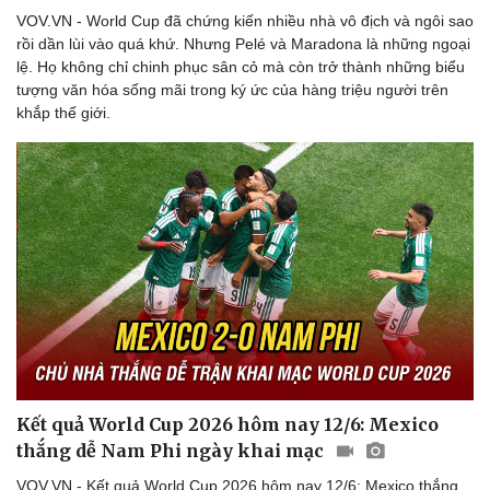
Thể thao
Ô tô - Xe máy
VOV.VN - World Cup đã chứng kiến nhiều nhà vô địch và ngôi sao
rồi dần lùi vào quá khứ. Nhưng Pelé và Maradona là những ngoại
Bóng đá
Ô tô
lệ. Họ không chỉ chinh phục sân cỏ mà còn trở thành những biểu
Lịch thi đấu bóng đá
Xe máy
tượng văn hóa sống mãi trong ký ức của hàng triệu người trên
Thế giới thể thao
Tư vấn
khắp thế giới.
eSports
Hậu trường
Kết quả World Cup 2026 hôm nay 12/6: Mexico
thắng dễ Nam Phi ngày khai mạc
VOV.VN - Kết quả World Cup 2026 hôm nay 12/6: Mexico thắng