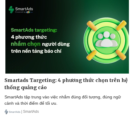
Doanh nghiệp
Công nghệ
Thông tin doanh nghiệp
Sành điệu
Doanh nghiệp 24h
Tin Công nghệ
Doanh nhân
Trải nghiệm
Vì cộng đồng
Chuyển đổi số
Smartads Targeting: 4 phương thức chọn trên hệ
thống quảng cáo
SmartAds tập trung vào việc nhắm đúng đối tượng, đúng ngữ
cảnh và thời điểm để tối ưu.
| SmartAds