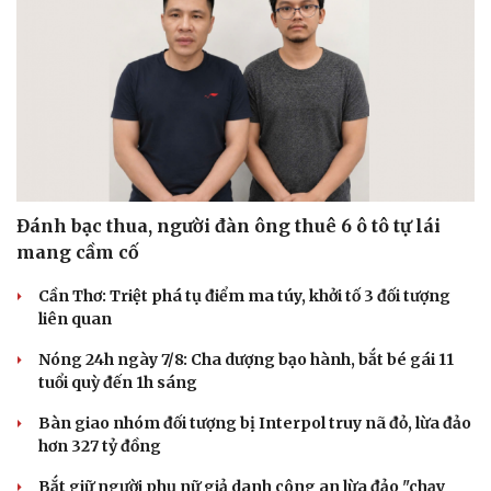
Hạt giống tâm hồn
Đánh bạc thua, người đàn ông thuê 6 ô tô tự lái
mang cầm cố
Cần Thơ: Triệt phá tụ điểm ma túy, khởi tố 3 đối tượng
liên quan
Nóng 24h ngày 7/8: Cha dượng bạo hành, bắt bé gái 11
tuổi quỳ đến 1h sáng
Bàn giao nhóm đối tượng bị Interpol truy nã đỏ, lừa đảo
hơn 327 tỷ đồng
Bắt giữ người phụ nữ giả danh công an lừa đảo "chạy