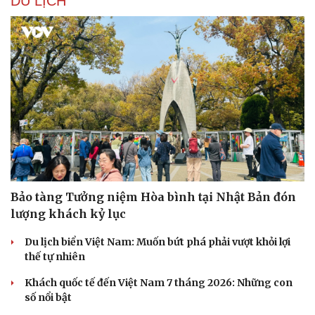
DU LỊCH
Bảo tàng Tưởng niệm Hòa bình tại Nhật Bản đón
Văn hóa
Giải trí
lượng khách kỷ lục
Sân khấu - Điện ảnh
Nghệ sĩ
Văn học
Thời trang
Du lịch biển Việt Nam: Muốn bứt phá phải vượt khỏi lợi
Âm nhạc
Sao Việt
thế tự nhiên
Di sản
Khách quốc tế đến Việt Nam 7 tháng 2026: Những con
số nổi bật