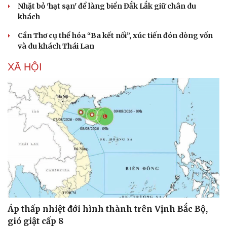
Nhặt bỏ 'hạt sạn' để làng biển Đắk Lắk giữ chân du
khách
Cần Thơ cụ thể hóa “Ba kết nối”, xúc tiến đón dòng vốn
và du khách Thái Lan
XÃ HỘI
Áp thấp nhiệt đới hình thành trên Vịnh Bắc Bộ,
gió giật cấp 8