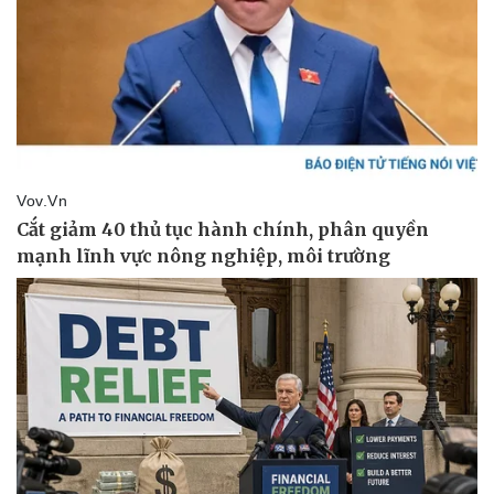
Vụ án
Vũ khí
Tin nóng
Việt Nam
Tư vấn luật
Phân tích