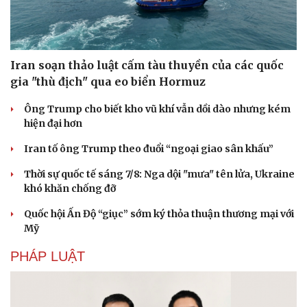
Iran soạn thảo luật cấm tàu thuyền của các quốc
gia "thù địch" qua eo biển Hormuz
Ông Trump cho biết kho vũ khí vẫn dồi dào nhưng kém
hiện đại hơn
Iran tố ông Trump theo đuổi “ngoại giao sân khấu”
Thời sự quốc tế sáng 7/8: Nga dội "mưa" tên lửa, Ukraine
khó khăn chống đỡ
Quốc hội Ấn Độ “giục” sớm ký thỏa thuận thương mại với
Mỹ
Du lịch
Podcast
PHÁP LUẬT
Tư vấn
Câu chuyện thời sự
Săn Tour
Đọc truyện đêm khuya
check-in
Cửa sổ tình yêu
Kể chuyện cho bé