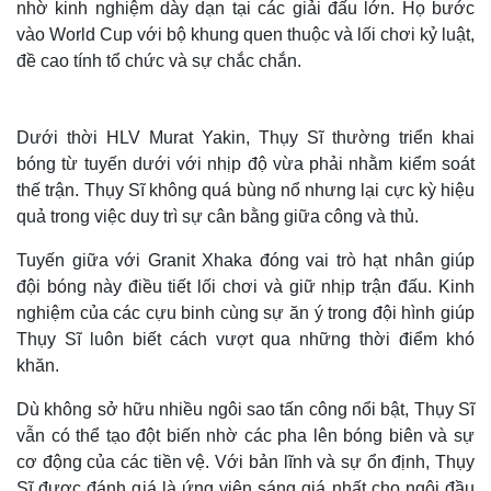
nhờ kinh nghiệm dày dạn tại các giải đấu lớn. Họ bước
vào World Cup với bộ khung quen thuộc và lối chơi kỷ luật,
đề cao tính tổ chức và sự chắc chắn.
Dưới thời HLV Murat Yakin, Thụy Sĩ thường triển khai
bóng từ tuyến dưới với nhịp độ vừa phải nhằm kiểm soát
thế trận. Thụy Sĩ không quá bùng nổ nhưng lại cực kỳ hiệu
quả trong việc duy trì sự cân bằng giữa công và thủ.
Tuyến giữa với Granit Xhaka đóng vai trò hạt nhân giúp
đội bóng này điều tiết lối chơi và giữ nhịp trận đấu. Kinh
nghiệm của các cựu binh cùng sự ăn ý trong đội hình giúp
Thụy Sĩ luôn biết cách vượt qua những thời điểm khó
khăn.
Dù không sở hữu nhiều ngôi sao tấn công nổi bật, Thụy Sĩ
vẫn có thể tạo đột biến nhờ các pha lên bóng biên và sự
cơ động của các tiền vệ. Với bản lĩnh và sự ổn định, Thụy
Sĩ được đánh giá là ứng viên sáng giá nhất cho ngôi đầu