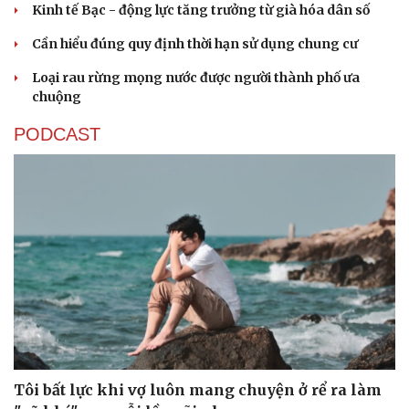
Kinh tế Bạc - động lực tăng trưởng từ già hóa dân số
Cần hiểu đúng quy định thời hạn sử dụng chung cư
Loại rau rừng mọng nước được người thành phố ưa
chuộng
PODCAST
Tôi bất lực khi vợ luôn mang chuyện ở rể ra làm
Cải chính