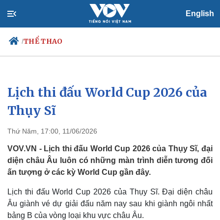
English
THỂ THAO
/
Lịch thi đấu World Cup 2026 của
Chính trị
Xã hội
Đảng
Tin 24h
Thụy Sĩ
Tổ chức nhân sự
Dự báo thời tiết
Quốc hội
Giáo dục
Thứ Năm, 17:00, 11/06/2026
Nhận diện sự thật
Dấu ấn VOV
Việc làm
VOV.VN - Lịch thi đấu World Cup 2026 của Thụy Sĩ, đại
Biển đảo
diện châu Âu luôn có những màn trình diễn tương đối
ấn tượng ở các kỳ World Cup gần đây.
Lịch thi đấu World Cup 2026 của Thụy Sĩ. Đại diện châu
Âu giành vé dự giải đấu năm nay sau khi giành ngôi nhất
bảng B của vòng loại khu vực châu Âu.