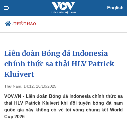
English
THỂ THAO
/
Liên đoàn Bóng đá Indonesia
Chính trị
Xã hội
Đảng
Tin 24h
chính thức sa thải HLV Patrick
Tổ chức nhân sự
Dự báo thời tiết
Kluivert
Quốc hội
Giáo dục
Nhận diện sự thật
Dấu ấn VOV
Việc làm
Thứ Năm, 14:12, 16/10/2025
Biển đảo
VOV.VN - Liên đoàn Bóng đá Indonesia chính thức sa
thải HLV Patrick Kluivert khi đội tuyển bóng đá nam
quốc gia này không có vé tới vòng chung kết World
Cup 2026.