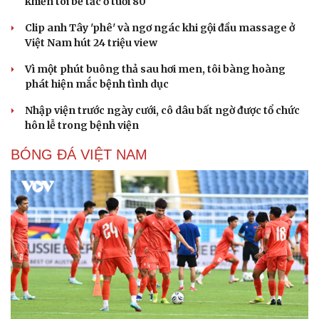
khiến tôi bế tắc ở tuổi 80
Clip anh Tây 'phê' và ngơ ngác khi gội đầu massage ở
Việt Nam hút 24 triệu view
Vì một phút buông thả sau hơi men, tôi bàng hoàng
phát hiện mắc bệnh tình dục
Nhập viện trước ngày cưới, cô dâu bất ngờ được tổ chức
hôn lễ trong bệnh viện
BÓNG ĐÁ VIỆT NAM
Sức khỏe
Đời sống
Dinh dưỡng - món ngon
Nhà đẹp
Cây thuốc
Blog
Sản phụ khoa
Tình yêu - Gia đình