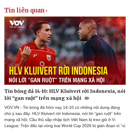
Tin liên quan
Thể thao
Ô tô - Xe máy
Tin bóng đá 14-10: HLV Kluivert rời Indonesia, nói
Bóng đá
Ô tô
lời “gan ruột” trên mạng xã hội
Lịch thi đấu bóng đá
Xe máy
VOV.VN - Tin bóng đá hôm nay 14-10 có những nội dung đáng
Thế giới thể thao
Tư vấn
chú ý sau đây: HLV Kluivert rời Indonesia, nói lời “gan ruột” trên
eSports
mạng xã hội; Cầu thủ sắp nhập tịch Việt Nam bị treo giò ở V-
Hậu trường
League; Trận đấu tại vòng loại World Cup 2026 bị gián đoạn vì “vị