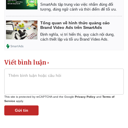
SmartAds tập trung vào việc nhắm đúng đối
tượng, đúng ngữ cảnh và thời điểm để tối ưu.
Tổng quan về hình thức quảng cáo
Brand Video Ads trên SmartAds
Định nghĩa, vị trí hiển thị, quy cách nội dung,
cách thiết lập và tối ưu Brand Video Ads.
Viết bình luận
Kinh tế
Thị trường
Bất động sản
Giá vàng
Khởi nghiệp
Tiêu dùng
Tỷ giá
This site is protected by reCAPTCHA and the Google
Privacy Policy
and
Terms of
Service
apply.
Chứng khoán
Giá cà phê
Gửi tin