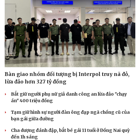
Du lịch
Podcast
Tư vấn
Câu chuyện thời sự
Săn Tour
Đọc truyện đêm khuya
check-in
Cửa sổ tình yêu
Kể chuyện cho bé
Hạt giống tâm hồn
Bàn giao nhóm đối tượng bị Interpol truy nã đỏ,
lừa đảo hơn 327 tỷ đồng
Bắt giữ người phụ nữ giả danh công an lừa đảo "chạy
án" 400 triệu đồng
Tạm giữ hình sự người đàn ông đạp ngã chồng cũ của
bạn gái giữa đường
Cha dượng đánh đập, bắt bé gái 11 tuổi ở Đồng Nai quỳ
đến 1h sáng