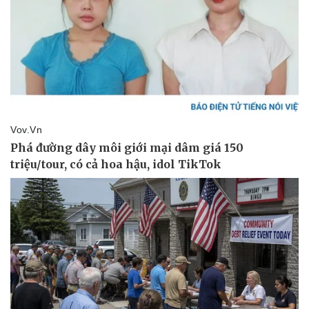
Pháp luật
Quân sự - Quốc phòng
Vụ án
Vũ khí
Tin nóng
Việt Nam
Tư vấn luật
Phân tích