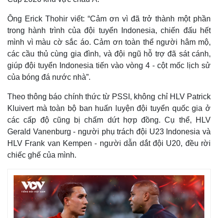
Ông Erick Thohir viết: “Cảm ơn vì đã trở thành một phần
trong hành trình của đội tuyển Indonesia, chiến đấu hết
mình vì màu cờ sắc áo. Cảm ơn toàn thể người hâm mộ,
các cầu thủ cùng gia đình, và đội ngũ hỗ trợ đã sát cánh,
giúp đội tuyển Indonesia tiến vào vòng 4 - cột mốc lịch sử
của bóng đá nước nhà”.
Theo thông báo chính thức từ PSSI, không chỉ HLV Patrick
Kluivert mà toàn bộ ban huấn luyện đội tuyển quốc gia ở
các cấp độ cũng bị chấm dứt hợp đồng. Cụ thể, HLV
Thế giới
Multimedia
Gerald Vanenburg - người phụ trách đội U23 Indonesia và
Quan sát
Video
HLV Frank van Kempen - người dẫn dắt đội U20, đều rời
Cuộc sống đó đây
Ảnh
chiếc ghế của mình.
Hồ sơ
E-Magazine
Infographic