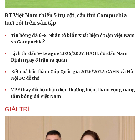
Nhi khoa
Nam khoa
ĐT Việt Nam thiếu 5 trụ cột, cầu thủ Campuchia
Làm đẹp - giảm cân
tươi rói trên sân tập
Phòng mạch online
Ăn sạch sống khỏe
Tin bóng đá 6-8: Nhân tố bí ẩn xuất hiện ở trận Việt Nam
vs Campuchia?
Lịch thi đấu V-League 2026/2027: HAGL đối đầu Nam
Định ngay ở trận ra quân
Kết quả bốc thăm Cúp Quốc gia 2026/2027: CAHN và Hà
Nội FC dễ thở
VPF thay đổi bộ nhận diện thương hiệu, tham vọng nâng
tầm bóng đá Việt Nam
GIẢI TRÍ