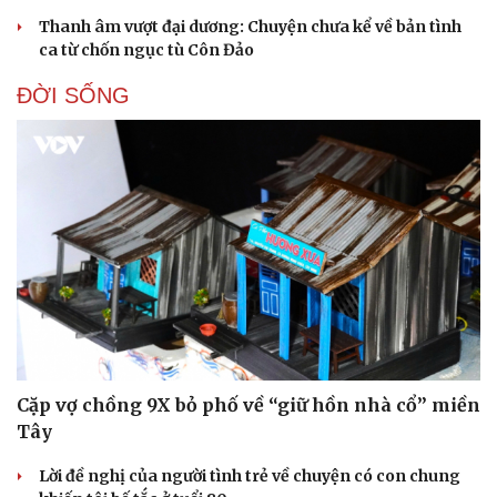
Thanh âm vượt đại dương: Chuyện chưa kể về bản tình
ca từ chốn ngục tù Côn Đảo
ĐỜI SỐNG
Cặp vợ chồng 9X bỏ phố về “giữ hồn nhà cổ” miền
Tây
Lời đề nghị của người tình trẻ về chuyện có con chung