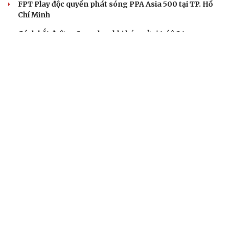
FPT Play độc quyền phát sóng PPA Asia 500 tại TP. Hồ
Chí Minh
Cách bắt đường Speed up khi bóng ở vị trí ô 2 trong
Pickleball
BÓNG ĐÁ VIỆT NAM
ĐT Việt Nam thiếu 5 trụ cột, cầu thủ Campuchia
tươi rói trên sân tập