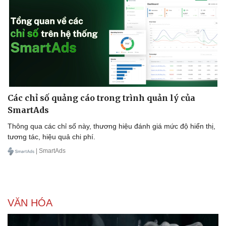
Các chỉ số quảng cáo trong trình quản lý của
SmartAds
Thông qua các chỉ số này, thương hiệu đánh giá mức độ hiển thị,
tương tác, hiệu quả chi phí.
| SmartAds
Doanh nghiệp
Công nghệ
Thông tin doanh nghiệp
Sành điệu
Doanh nghiệp 24h
Tin Công nghệ
VĂN HÓA
Doanh nhân
Trải nghiệm
Vì cộng đồng
Chuyển đổi số