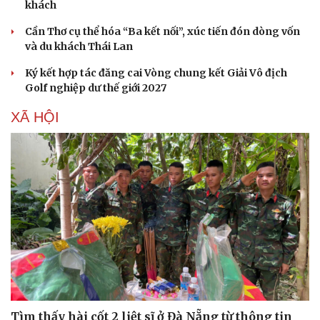
khách
Văn hóa
Giải trí
Cần Thơ cụ thể hóa “Ba kết nối”, xúc tiến đón dòng vốn
Sân khấu - Điện ảnh
Nghệ sĩ
và du khách Thái Lan
Văn học
Thời trang
Âm nhạc
Sao Việt
Ký kết hợp tác đăng cai Vòng chung kết Giải Vô địch
Di sản
Golf nghiệp dư thế giới 2027
XÃ HỘI
Tìm thấy hài cốt 2 liệt sĩ ở Đà Nẵng từ thông tin