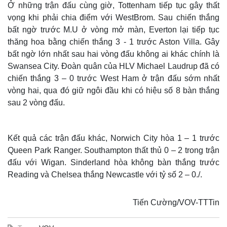
Ở những trận đấu cùng giờ, Tottenham tiếp tục gây thất
vọng khi phải chia điểm với WestBrom. Sau chiến thắng
bất ngờ trước M.U ở vòng mở màn, Everton lại tiếp tục
thăng hoa bằng chiến thắng 3 - 1 trước Aston Villa. Gây
bất ngờ lớn nhất sau hai vòng đấu không ai khác chính là
Swansea City. Đoàn quân của HLV Michael Laudrup đã có
chiến thắng 3 – 0 trước West Ham ở trận đấu sớm nhất
vòng hai, qua đó giữ ngôi đầu khi có hiệu số 8 bàn thắng
sau 2 vòng đấu.
Kết quả các trận đấu khác, Norwich City hòa 1 – 1 trước
Queen Park Ranger. Southampton thất thủ 0 – 2 trong trận
Thế giới
Multimedia
đấu với Wigan. Sinderland hòa không bàn thắng trước
Quan sát
Video
Reading và Chelsea thắng Newcastle với tỷ số 2 – 0./.
Cuộc sống đó đây
Ảnh
Hồ sơ
E-Magazine
Tiến Cường/VOV-TTTin
Infographic