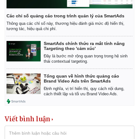
Các chỉ số quảng cáo trong trình quản lý của SmartAds
Thông qua các chỉ số này, thương hiệu đánh giá mức độ hiển thị,
tương tác, hiệu quả chi phí.
SmartAds chính thức ra mắt tính năng
Targeting theo 'cảm xúc'
Đây là bước mở rộng quan trọng trong hệ sinh
thái contextual targeting.
Tổng quan về hình thức quảng cáo
Brand Video Ads trên SmartAds
Định nghĩa, vị trí hiển thị, quy cách nội dung,
cách thiết lập và tối ưu Brand Video Ads.
Viết bình luận
Kinh tế
Thị trường
Bất động sản
Giá vàng
Khởi nghiệp
Tiêu dùng