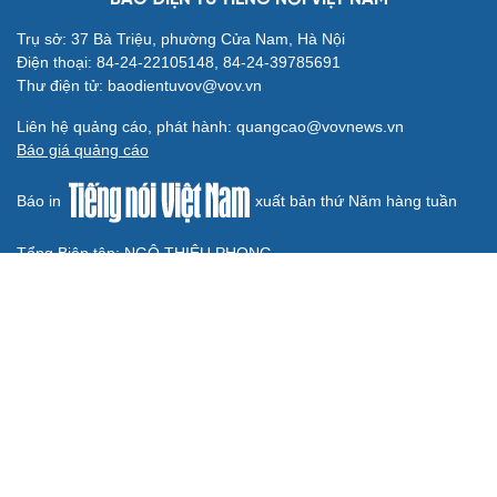
Trực tiếp Malaysia vs Philippines bảng B của
ASEAN Cup 2026
Dự đoán kết quả và đội hình ra sân trận Thái Lan vs
Myanmar ASEAN Cup 2026
Lịch thi đấu và trực tiếp ASEAN Cup 2026 hôm nay 8/8
Dự đoán kết quả và đội hình ra sân trận Singapore vs
Indonesia ASEAN Cup 2026
Nhận định ĐT Singapore vs ĐT Indonesia: Cuộc chiến ở
thế chân tường
BÁO ĐIỆN TỬ TIẾNG NÓI VIỆT NAM