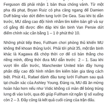
Ferguson đã phải nhận 1 bàn thua chóng vánh. Từ một
pha đá phạt, Bryan Ruiz có pha căng ngang để Damien
Duff băng vào dứt điểm tung lưới De Gea. Sau khi bị dẫn
trước, MU dâng cao đội hình nhằm tìm kiếm bàn gỡ và sự
cố gắng đó được đền đáp khi tân binh Van Persie dứt
điểm chính xác cân bằng 1 – 1 ở phút thứ 10.
Những phút tiếp theo, Fullham chơi phòng thủ khiến MU
không thể khoan thủng lưới. Phải tới phút 35, một tân binh
khác là Kagawa đã chớp thời cơ để có bàn thắng cho
riêng mình, đồng thời đưa MU dẫn trước 2 – 1. Sau khi
vượt lên dẫn trước, Manchester United tràn đầy hưng
phấn đẩy cao đội hình nhằm tìm kiếm bàn gia tăng cách
biệt. Phút 41, Rafael đánh đầu tung lưới Fulham sau quả
tạt chuẩn xác của Ashley Young. Đáng ra, MU đã ăn mừng
hoàn hảo hơn nếu như Vidic không có màn để bóng trúng
lưng đi vào lưới, qua đó giúp Fullham rút ngắn tỷ số xuống
còn 2 – 3. Đây cũng là kết quả cuối cùng của trận đấu.