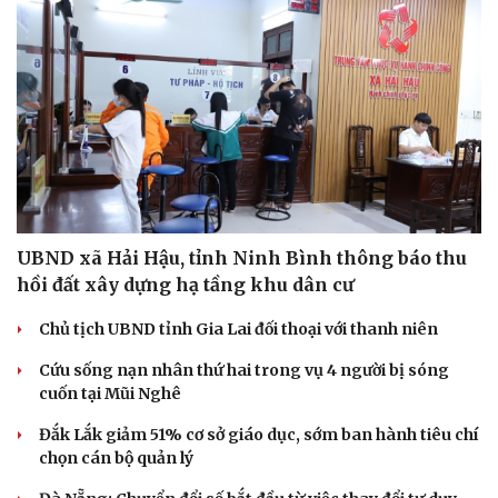
UBND xã Hải Hậu, tỉnh Ninh Bình thông báo thu
hồi đất xây dựng hạ tầng khu dân cư
Sức khỏe
Đời sống
Chủ tịch UBND tỉnh Gia Lai đối thoại với thanh niên
Dinh dưỡng - món ngon
Nhà đẹp
Cứu sống nạn nhân thứ hai trong vụ 4 người bị sóng
Cây thuốc
Blog
cuốn tại Mũi Nghê
Sản phụ khoa
Tình yêu - Gia đình
Nhi khoa
Đắk Lắk giảm 51% cơ sở giáo dục, sớm ban hành tiêu chí
Nam khoa
chọn cán bộ quản lý
Làm đẹp - giảm cân
Phòng mạch online