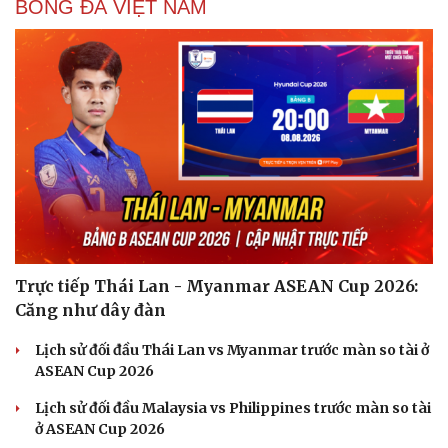
BÓNG ĐÁ VIỆT NAM
Thể thao
Ô tô - Xe máy
Bóng đá
Ô tô
Lịch thi đấu bóng đá
Xe máy
Thế giới thể thao
Tư vấn
eSports
Hậu trường
Trực tiếp Thái Lan - Myanmar ASEAN Cup 2026:
Căng như dây đàn
Lịch sử đối đầu Thái Lan vs Myanmar trước màn so tài ở
ASEAN Cup 2026
Lịch sử đối đầu Malaysia vs Philippines trước màn so tài
ở ASEAN Cup 2026