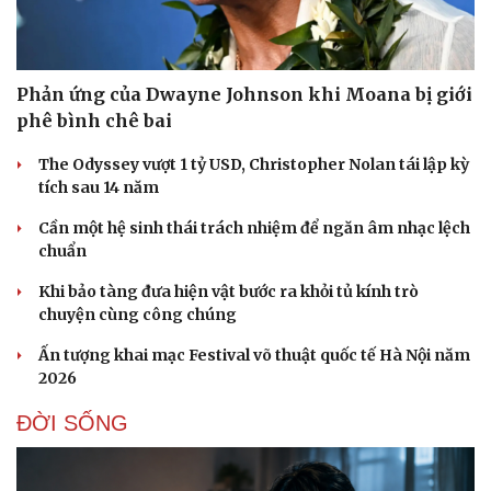
Pháp luật
Quân sự - Quốc phòng
Vụ án
Vũ khí
Phản ứng của Dwayne Johnson khi Moana bị giới
Tin nóng
Việt Nam
phê bình chê bai
Tư vấn luật
Phân tích
The Odyssey vượt 1 tỷ USD, Christopher Nolan tái lập kỳ
tích sau 14 năm
Cần một hệ sinh thái trách nhiệm để ngăn âm nhạc lệch
chuẩn
Khi bảo tàng đưa hiện vật bước ra khỏi tủ kính trò
chuyện cùng công chúng
Ấn tượng khai mạc Festival võ thuật quốc tế Hà Nội năm
2026
ĐỜI SỐNG