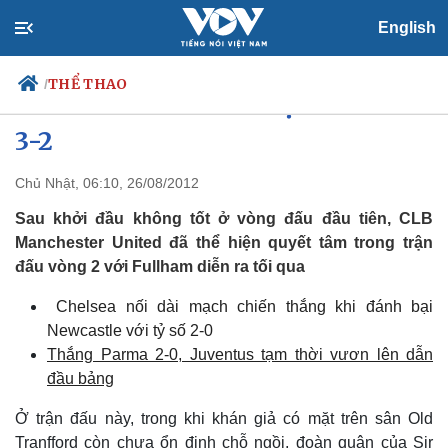
English
THỂ THAO
/
Manchester United hạ Fulham
3-2
Chủ Nhật, 06:10, 26/08/2012
Chính trị
Xã hội
Đảng
Tin 24h
Sau khởi đầu không tốt ở vòng đấu đầu tiên, CLB
Tổ chức nhân sự
Dự báo thời tiết
Manchester United đã thể hiện quyết tâm trong trận
Quốc hội
Giáo dục
đấu vòng 2 với Fullham diễn ra tối qua
Nhận diện sự thật
Dấu ấn VOV
Việc làm
Chelsea nối dài mạch chiến thắng khi đánh bại
Biển đảo
Newcastle với tỷ số 2-0
Thắng Parma 2-0, Juventus tạm thời vươn lên dẫn
đầu bảng
Ở trận đấu này, trong khi khán giả có mặt trên sân Old
Tranfford còn chưa ổn định chỗ ngồi, đoàn quân của Sir