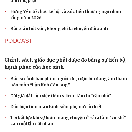
Xử lý đến cùng vướng mắc, không đẩy doanh
nghiệp đi vòng
Thí điểm phường XHCN Lào Cai: Khi chính quyền xoay
sở thủ tục thay doanh nghiệp
Đà Nẵng: Phát hiện và xử lý vụ kinh doanh lô than hoạt
tính nhập lậu
Hưng Yên tổ chức Lễ hội và xúc tiến thương mại nhãn
lồng năm 2026
Bài toán hút vốn, không chỉ là chuyển đổi xanh
PODCAST