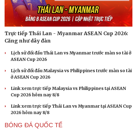
Nhập môn Pickleball: Hướng dẫn kỹ thuật Speed up
Backhand hai tay
Cách bắt đường Speed up khi bóng đi dọc dây trong
Pickleball
Hôm nay, khởi tranh giải pickleball danh giá tại Việt
Nam
Cải chính
Nhập môn Pickleball: Phân tích nguyên lý hình tam
giác khi Speed up
BÓNG ĐÁ VIỆT NAM