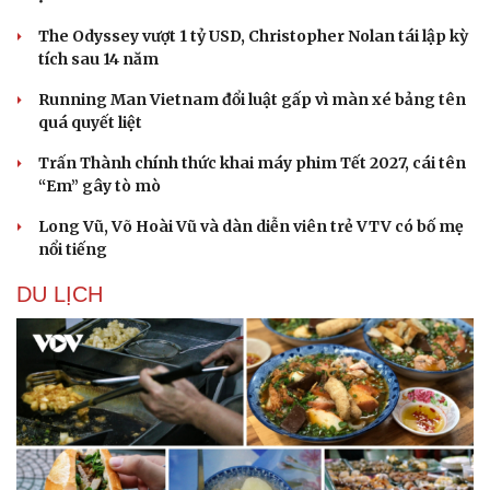
The Odyssey vượt 1 tỷ USD, Christopher Nolan tái lập kỳ
tích sau 14 năm
Running Man Vietnam đổi luật gấp vì màn xé bảng tên
quá quyết liệt
Trấn Thành chính thức khai máy phim Tết 2027, cái tên
“Em” gây tò mò
Long Vũ, Võ Hoài Vũ và dàn diễn viên trẻ VTV có bố mẹ
Doanh nghiệp
Công nghệ
nổi tiếng
Thông tin doanh nghiệp
Sành điệu
Doanh nghiệp 24h
Tin Công nghệ
DU LỊCH
Doanh nhân
Trải nghiệm
Vì cộng đồng
Chuyển đổi số