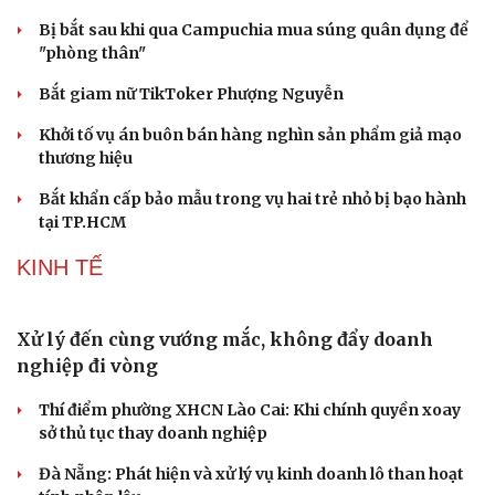
Văn hóa
Giải trí
Bị bắt sau khi qua Campuchia mua súng quân dụng để
Sân khấu - Điện ảnh
Nghệ sĩ
"phòng thân"
Văn học
Thời trang
Âm nhạc
Sao Việt
Bắt giam nữ TikToker Phượng Nguyễn
Di sản
Khởi tố vụ án buôn bán hàng nghìn sản phẩm giả mạo
thương hiệu
Bắt khẩn cấp bảo mẫu trong vụ hai trẻ nhỏ bị bạo hành
tại TP.HCM
KINH TẾ