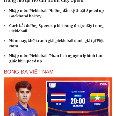
Cuốn sách giúp người bận rộn thoát khỏi vòng
xoáy kiệt sức
"Bẫy bản năng - Trực giác của bạn không đáng tin
đâu": Khi dữ liệu lên tiếng
Truyện ngắn: Khoảng lặng
Truyện ngắn "Trong đoàn quân"
"Cái chết và sự bất tử" - cuốn sách thay đổi cách nhìn về
cuộc sống
PICKLEBALL
Lý Hoàng Nam, Trương Vinh Hiển tạo chung kết
trong mơ tại Ho Chi Minh City Open?