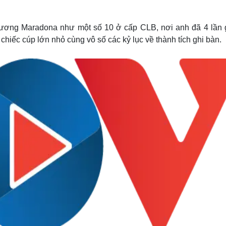
Lịch thi đấu bóng đá
Xe máy
Thế giới thể thao
Tư vấn
eSports
V
hương Maradona như một số 10 ở cấp CLB, nơi anh đã 4 lần 
Hậu trường
 chiếc cúp lớn nhỏ cùng vô số các kỷ lục về thành tích ghi bàn.
Văn hóa
Giải trí
D
Sân khấu - Điện ảnh
Nghệ sĩ
Văn học
Thời trang
Âm nhạc
Sao Việt
c
Di sản