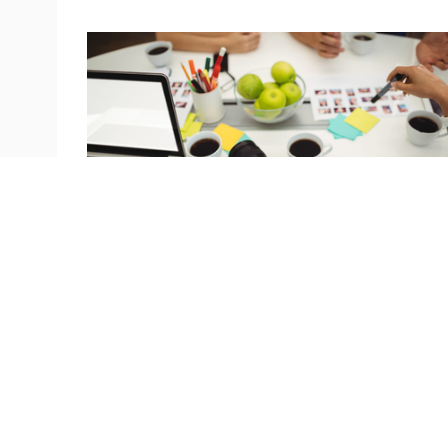
Chính trị
Xã hội
Thế giới
Doanh nghiệp
Công nghệ
Sức khỏe
Trụ sở: 37 Bà 