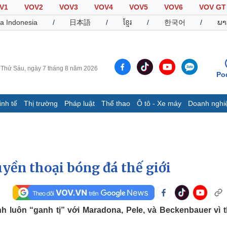
V1
VOV2
VOV3
VOV4
VOV5
VOV6
VOV GT
a Indonesia
/
日本語
/
ខ្មែរ
/
한국어
/
ພາ
Thứ Sáu, ngày 7 tháng 8 năm 2026
Po
inh tế
Thị trường
Pháp luật
Thể thao
Ô tô - Xe máy
Doanh nghi
Thế giới
Multimedia
K
Quan sát
Video
B
Cuộc sống đó đây
Ảnh
K
Hồ sơ
E-Magazine
uyền thoại bóng đá thế giới
Infographic
Thể thao
Ô tô - Xe máy
D
h luôn “ganh tị” với Maradona, Pele, và Beckenbauer vì 
Bóng đá
Ô tô
T