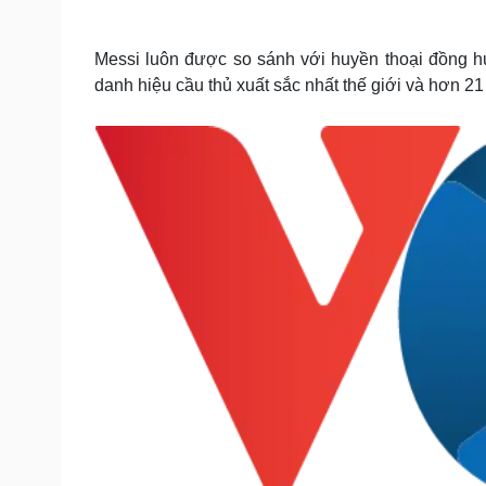
Tin nóng
Việt Nam
Tư vấn luật
Phân tích
Messi luôn được so sánh với huyền thoại đồng 
danh hiệu cầu thủ xuất sắc nhất thế giới và hơn 21
Sức khỏe
Đời sống
Dinh dưỡng - món ngon
Nhà đẹp
Cây thuốc
Blog
Sản phụ khoa
Tình yêu - Gia đình
Nhi khoa
Nam khoa
Làm đẹp - giảm cân
Phòng mạch online
Ăn sạch sống khỏe
Cải chính