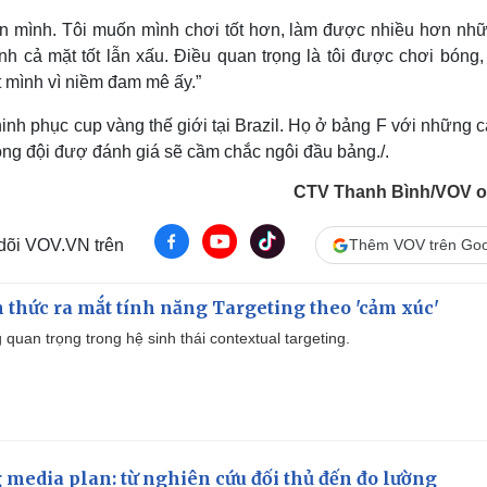
ân mình. Tôi muốn mình chơi tốt hơn, làm được nhiều hơn nhữ
 cả mặt tốt lẫn xấu. Điều quan trọng là tôi được chơi bóng,
t mình vì niềm đam mê ấy.”
inh phục cup vàng thế giới tại Brazil. Họ ở bảng F với những c
đồng đội đượ đánh giá sẽ cầm chắc ngôi đầu bảng./.
CTV Thanh Bình/VOV o
 dõi VOV.VN trên
Thêm VOV trên Goo
thức ra mắt tính năng Targeting theo 'cảm xúc'
quan trọng trong hệ sinh thái contextual targeting.
 media plan: từ nghiên cứu đối thủ đến đo lường