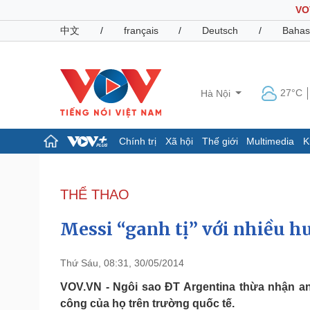
VO
中文
/
français
/
Deutsch
/
Bahas
27°C
Hà Nội
Chính trị
Xã hội
Thế giới
Multimedia
K
Chính trị
Xã hội
Đảng
Tin 24h
THỂ THAO
Tổ chức nhân sự
Dự báo thời tiết
Quốc hội
Giáo dục
Messi “ganh tị” với nhiều h
Nhận diện sự thật
Dấu ấn VOV
Việc làm
Biển đảo
Thứ Sáu, 08:31, 30/05/2014
Pháp luật
Quân sự - Quốc phòng
VOV.VN - Ngôi sao ĐT Argentina thừa nhận an
công của họ trên trường quốc tế.
Vụ án
Vũ khí