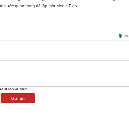
 các bước quan trọng để lập một Media Plan.
ms of Service
apply.
Gửi tin