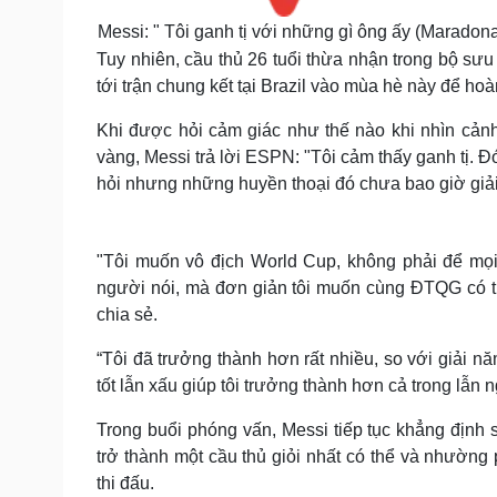
Messi: " Tôi ganh tị với những gì ông ấy (Maradona
Tuy nhiên, cầu thủ 26 tuổi thừa nhận trong bộ sưu
tới trận chung kết tại Brazil vào mùa hè này để ho
Khi được hỏi cảm giác như thế nào khi nhìn cản
vàng, Messi trả lời ESPN: "Tôi cảm thấy ganh tị. Đó
hỏi nhưng những huyền thoại đó chưa bao giờ giải 
"Tôi muốn vô địch World Cup, không phải để mọi n
người nói, mà đơn giản tôi muốn cùng ĐTQG có th
chia sẻ.
“Tôi đã trưởng thành hơn rất nhiều, so với giải n
tốt lẫn xấu giúp tôi trưởng thành hơn cả trong lẫn n
Trong buổi phóng vấn, Messi tiếp tục khẳng định
trở thành một cầu thủ giỏi nhất có thể và nhường
thi đấu.