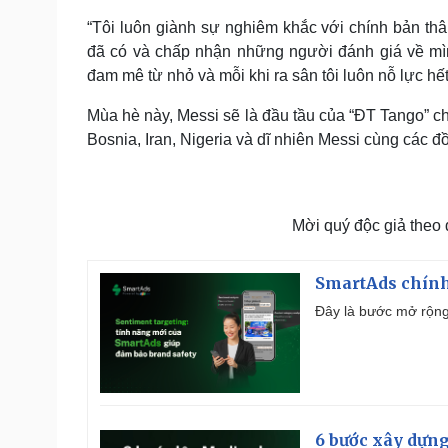
“Tôi luôn giành sự nghiêm khắc với chính bản th
đã có và chấp nhận những người đánh giá về mình
đam mê từ nhỏ và mỗi khi ra sân tôi luôn nỗ lực hế
Mùa hè này, Messi sẽ là đầu tầu của “ĐT Tango” ch
Bosnia, Iran, Nigeria và dĩ nhiên Messi cùng các 
Mời quý độc giả theo
SmartAds chính 
Đây là bước mở rộng 
6 bước xây dựng