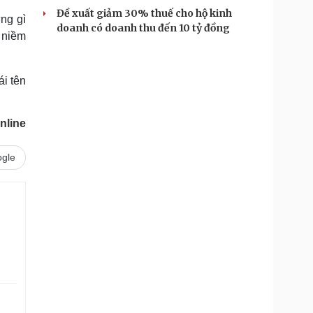
Đề xuất giảm 30% thuế cho hộ kinh
ng gì
doanh có doanh thu đến 10 tỷ đồng
 niềm
ái tên
nline
gle