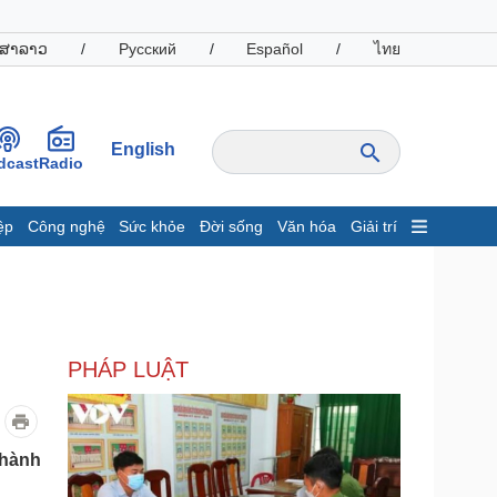
ສາລາວ
/
Русский
/
Español
/
ไทย
English
dcast
Radio
ệp
Công nghệ
Sức khỏe
Đời sống
Văn hóa
Giải trí
inh tế
Thị trường
ất động sản
Giá vàng
hởi nghiệp
Tiêu dùng
Tỷ giá
PHÁP LUẬT
Chứng khoán
Giá cà phê
oanh nghiệp
Công nghệ
thành
hông tin doanh nghiệp
Sành điệu