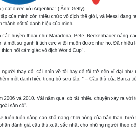
 ) đạt được với Argentina" ( Ảnh: Getty)
 tập của mình còn thiếu chức vô địch thế giới, và Messi đang
àn thành nốt tủ danh hiệu của mình.
h các huyền thoại như Maradona, Pele, Beckenbauer nâng ca
 là một sự ganh tị tích cực vì tôi muốn được như họ. Đã nhiều l
thích nổi cảm giác vô địch World Cup".
gười thay đổi cái nhìn về tôi hay để tôi trở nên vĩ đại như 
êm một danh hiệu trong bộ sưu tập. “ – Cầu thủ của Barca tiể
ăm 2006 và 2010. Vài năm qua, có rất nhiều chuyện xảy ra với t
goài sân cỏ".
 sẽ luôn luôn nâng cao khả năng chơi bóng của bản than, hướn
 phần đánh giá cấu thủ xuất sắc nhất cho những người theo dõ