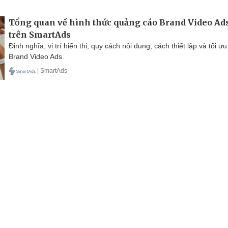
Tổng quan về hình thức quảng cáo Brand Video Ad
trên SmartAds
Định nghĩa, vị trí hiển thị, quy cách nội dung, cách thiết lập và tối ưu
Brand Video Ads.
| SmartAds
Multimedia
Kinh tế
Thị trường
Pháp luật
Th
Đời sống
Văn hóa
Giải trí
Du lịch
Qu
Triệu, phường Cửa Nam, Hà Nội
Tổng Biên 