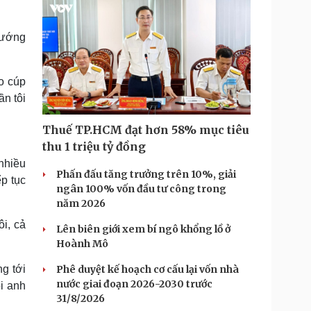
 hướng
o cúp
ần tôi
Thuế TP.HCM đạt hơn 58% mục tiêu
thu 1 triệu tỷ đồng
nhiều
Phấn đấu tăng trưởng trên 10%, giải
p tục
ngân 100% vốn đầu tư công trong
năm 2026
ôi, cả
Lên biên giới xem bí ngô khổng lồ ở
Hoành Mô
g tới
Phê duyệt kế hoạch cơ cấu lại vốn nhà
nước giai đoạn 2026-2030 trước
i anh
31/8/2026