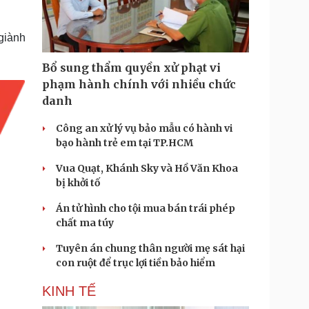
Doanh nghiệp 24h
Tin Công nghệ
Doanh nhân
Trải nghiệm
ì cộng đồng
Chuyển đổi số
giành
Bổ sung thẩm quyền xử phạt vi
u lịch
Podcast
phạm hành chính với nhiều chức
Tư vấn
Câu chuyện thời sự
danh
Săn Tour
Đọc truyện đêm khuya
heck-in
Cửa sổ tình yêu
Công an xử lý vụ bảo mẫu có hành vi
Kể chuyện cho bé
bạo hành trẻ em tại TP.HCM
Hạt giống tâm hồn
Vua Quạt, Khánh Sky và Hồ Văn Khoa
bị khởi tố
Án tử hình cho tội mua bán trái phép
chất ma túy
Tuyên án chung thân người mẹ sát hại
con ruột để trục lợi tiền bảo hiểm
KINH TẾ