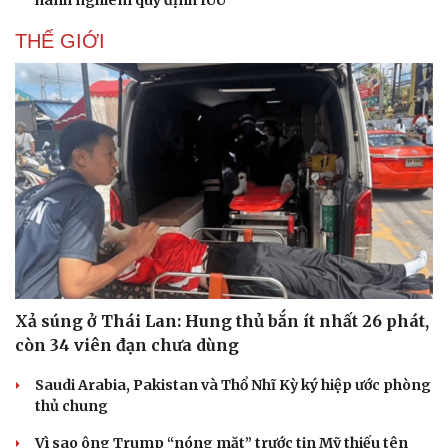
hành nghiêm quy định IUU
THẾ GIỚI
Xả súng ở Thái Lan: Hung thủ bắn ít nhất 26 phát,
còn 34 viên đạn chưa dùng
Saudi Arabia, Pakistan và Thổ Nhĩ Kỳ ký hiệp ước phòng
thủ chung
Vì sao ông Trump “nóng mặt” trước tin Mỹ thiếu tên