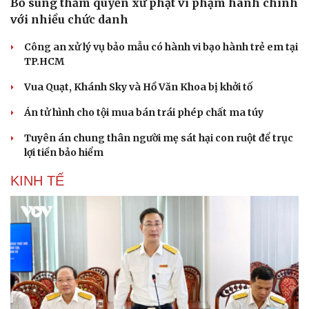
Bổ sung thẩm quyền xử phạt vi phạm hành chính
với nhiều chức danh
Công an xử lý vụ bảo mẫu có hành vi bạo hành trẻ em tại
TP.HCM
Vua Quạt, Khánh Sky và Hồ Văn Khoa bị khởi tố
Án tử hình cho tội mua bán trái phép chất ma túy
Tuyên án chung thân người mẹ sát hại con ruột để trục
lợi tiền bảo hiểm
KINH TẾ
Du lịch
Podcast
Tư vấn
Câu chuyện thời sự
Săn Tour
Đọc truyện đêm khuya
check-in
Cửa sổ tình yêu
Kể chuyện cho bé
Hạt giống tâm hồn