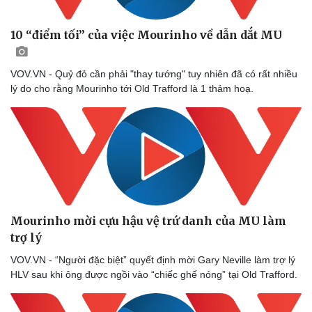
10 “điểm tối” của việc Mourinho về dẫn dắt MU
VOV.VN - Quỷ đỏ cần phải "thay tướng" tuy nhiên đã có rất nhiều
lý do cho rằng Mourinho tới Old Trafford là 1 thảm hoạ.
Mourinho mời cựu hậu vệ trứ danh của MU làm
trợ lý
VOV.VN - “Người đặc biệt” quyết định mời Gary Neville làm trợ lý
HLV sau khi ông được ngồi vào “chiếc ghế nóng” tại Old Trafford.