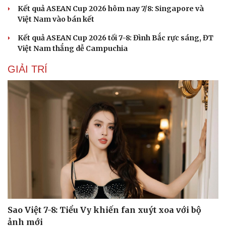
Kết quả ASEAN Cup 2026 hôm nay 7/8: Singapore và
Việt Nam vào bán kết
Kết quả ASEAN Cup 2026 tối 7-8: Đình Bắc rực sáng, ĐT
Việt Nam thắng dễ Campuchia
Sức khỏe
Đời sống
Dinh dưỡng - món ngon
Nhà đẹp
GIẢI TRÍ
Cây thuốc
Blog
Sản phụ khoa
Tình yêu - Gia đình
Nhi khoa
Nam khoa
Làm đẹp - giảm cân
Phòng mạch online
Ăn sạch sống khỏe
Sao Việt 7-8: Tiểu Vy khiến fan xuýt xoa với bộ
ảnh mới