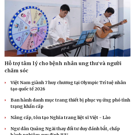
Hỗ trợ tâm lý cho bệnh nhân ung thư và người
chăm sóc
Văn hóa
Giải trí
Sân khấu - Điện ảnh
Nghệ sĩ
Việt Nam giành 7 huy chương tại Olympic Trí tuệ nhân
Văn học
Thời trang
tạo quốc tế 2026
Âm nhạc
Sao Việt
Di sản
Ban hành danh mục trang thiết bị phục vụ ứng phó tình
trạng khẩn cấp
Nâng cấp, tôn tạo Nghĩa trang liệt sĩ Việt - Lào
Ngư dân Quảng Ngãi thay đổi tư duy đánh bắt, chấp