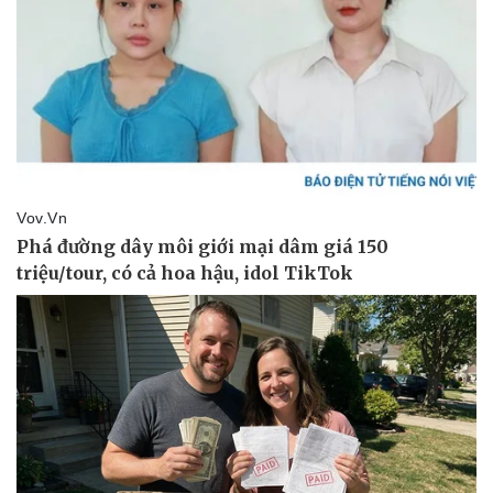
Kinh tế
Thị trường
Bất động sản
Giá vàng
Khởi nghiệp
Tiêu dùng
Tỷ giá
Chứng khoán
Giá cà phê