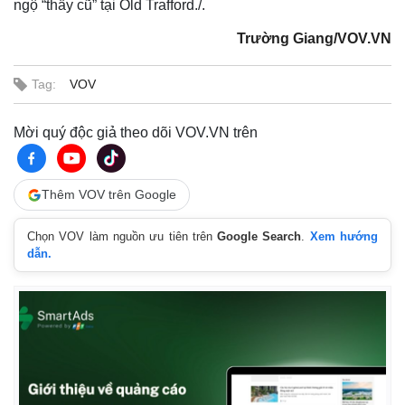
ngộ “thầy cũ” tại Old Trafford./.
Trường Giang/VOV.VN
Tag:
VOV
Mời quý độc giả theo dõi VOV.VN trên
Thêm VOV trên Google
Chọn VOV làm nguồn ưu tiên trên
Google Search
.
Xem hướng
Thế giới
Multimedia
dẫn.
Quan sát
Video
Cuộc sống đó đây
Ảnh
Hồ sơ
E-Magazine
Infographic