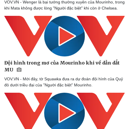
VOV.VN - Wenger là bại tướng thường xuyên của Mourinho, trong
Bóng đá
Ô tô
khi Mata không được lòng "Người đặc biệt" khi còn ở Chelsea.
Lịch thi đấu bóng đá
Xe máy
Thế giới thể thao
Tư vấn
eSports
Hậu trường
Đội hình trong mơ của Mourinho khi về dẫn dắt
MU
VOV.VN - Mới đây, tờ Squawka đưa ra dự đoán đội hình của Quỷ
đỏ dưới triều đại của "Người đặc biệt" Mourinho.