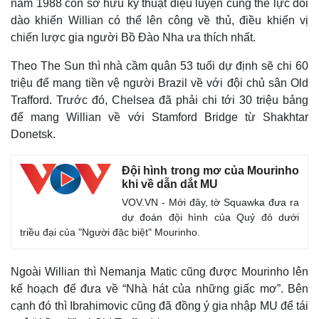
năm 1988 còn sỡ hữu kỹ thuật điệu luyện cùng thể lực dồi
dào khiến Willian có thể lên công về thủ, điều khiến vị
chiến lược gia người Bồ Đào Nha ưa thích nhất.
Theo The Sun thì nhà cầm quân 53 tuổi dự định sẽ chi 60
triệu để mang tiền vệ người Brazil về với đội chủ sân Old
Trafford. Trước đó, Chelsea đã phải chi tới 30 triệu bảng
để mang Willian về với Stamford Bridge từ Shakhtar
Donetsk.
Đội hình trong mơ của Mourinho
khi về dẫn dắt MU
VOV.VN - Mới đây, tờ Squawka đưa ra
dự đoán đội hình của Quỷ đỏ dưới
triều đại của "Người đặc biệt" Mourinho.
Ngoài Willian thì Nemanja Matic cũng được Mourinho lên
kế hoạch để đưa về “Nhà hát của những giấc mơ”. Bên
cạnh đó thì Ibrahimovic cũng đã đồng ý gia nhập MU để tái