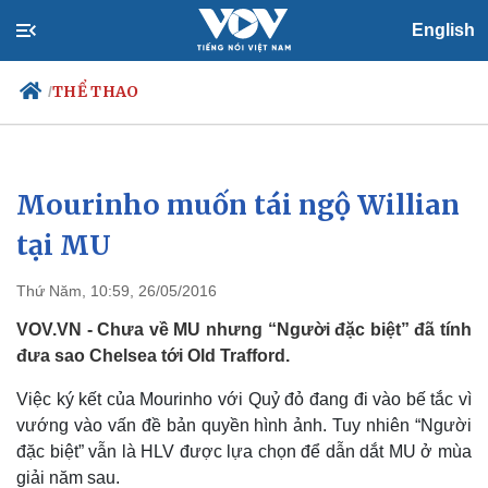
English
THỂ THAO
/
Mourinho muốn tái ngộ Willian
Chính trị
Xã hội
Đảng
Tin 24h
tại MU
Tổ chức nhân sự
Dự báo thời tiết
Quốc hội
Giáo dục
Thứ Năm, 10:59, 26/05/2016
Nhận diện sự thật
Dấu ấn VOV
Việc làm
VOV.VN - Chưa về MU nhưng “Người đặc biệt” đã tính
Biển đảo
đưa sao Chelsea tới Old Trafford.
Việc ký kết của Mourinho với Quỷ đỏ đang đi vào bế tắc vì
vướng vào vấn đề bản quyền hình ảnh. Tuy nhiên “Người
đặc biệt” vẫn là HLV được lựa chọn để dẫn dắt MU ở mùa
giải năm sau.