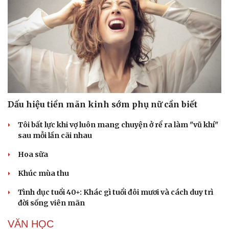
Dấu hiệu tiền mãn kinh sớm phụ nữ cần biết
Tôi bất lực khi vợ luôn mang chuyện ở rể ra làm "vũ khí"
sau mỗi lần cãi nhau
Hoa sữa
Khúc mùa thu
Tình dục tuổi 40+: Khác gì tuổi đôi mươi và cách duy trì
đời sống viên mãn
VĂN HỌC