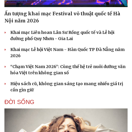
Ấn tượng khai mạc Festival võ thuật quốc tế Hà
Doanh nghiệp
Công nghệ
Nội năm 2026
Thông tin doanh nghiệp
Sành điệu
Doanh nghiệp 24h
Tin Công nghệ
Khai mạc Liên hoan Lân Sư Rồng quốc tế và Lễ hội
Doanh nhân
Trải nghiệm
đường phố Quy Nhơn - Gia Lai
Vì cộng đồng
Chuyển đổi số
Khai mạc Lễ hội Việt Nam - Hàn Quốc TP Đà Nẵng năm
2026
“Chạm Việt Nam 2026”: Cùng thế hệ trẻ nuôi dưỡng văn
hóa Việt trên không gian số
Hiệu sách cũ, không gian sáng tạo mang nhiều giá trị
cần gìn giữ
ĐỜI SỐNG