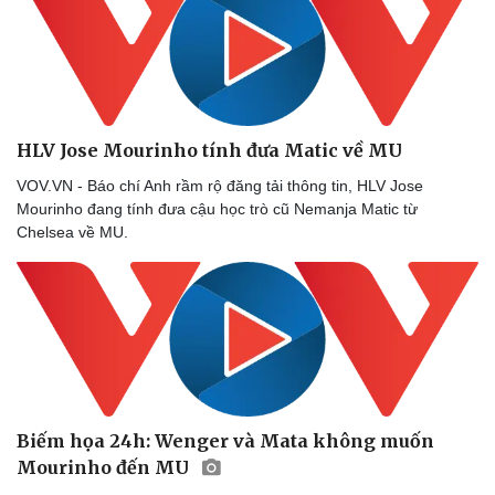
HLV Jose Mourinho tính đưa Matic về MU
VOV.VN - Báo chí Anh rầm rộ đăng tải thông tin, HLV Jose
Mourinho đang tính đưa cậu học trò cũ Nemanja Matic từ
Chelsea về MU.
Biếm họa 24h: Wenger và Mata không muốn
Mourinho đến MU
Thể thao
Ô tô - Xe máy