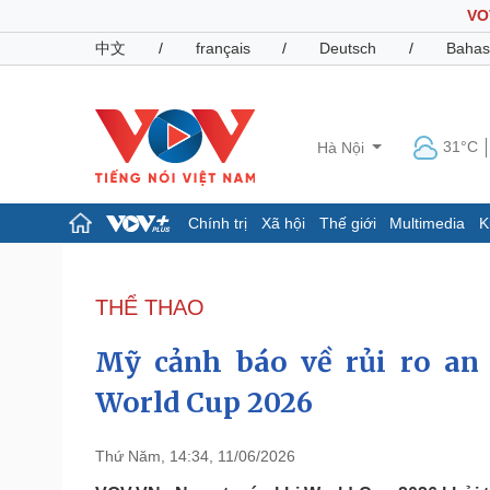
VO
中文
/
français
/
Deutsch
/
Bahas
31°C
Hà Nội
Chính trị
Xã hội
Thế giới
Multimedia
K
Chính trị
Xã hội
Đảng
Tin 24h
THỂ THAO
Tổ chức nhân sự
Dự báo thời tiết
Quốc hội
Giáo dục
Mỹ cảnh báo về rủi ro an 
Nhận diện sự thật
Dấu ấn VOV
Việc làm
World Cup 2026
Biển đảo
Pháp luật
Quân sự - Quốc phòng
Thứ Năm, 14:34, 11/06/2026
Vụ án
Vũ khí