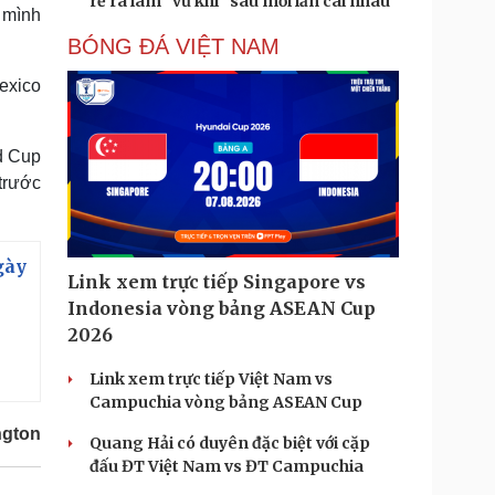
rể ra làm "vũ khí" sau mỗi lần cãi nhau
 mình
BÓNG ĐÁ VIỆT NAM
exico
d Cup
trước
gày
Link xem trực tiếp Singapore vs
Indonesia vòng bảng ASEAN Cup
2026
Link xem trực tiếp Việt Nam vs
Campuchia vòng bảng ASEAN Cup
ngton
Quang Hải có duyên đặc biệt với cặp
đấu ĐT Việt Nam vs ĐT Campuchia