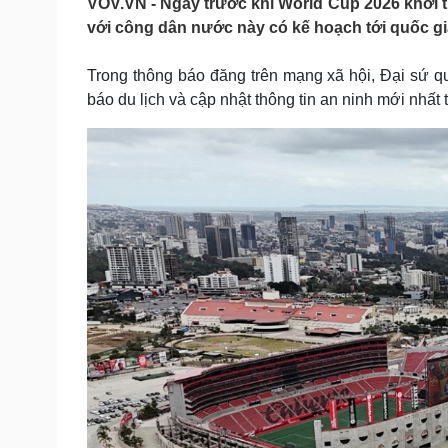
VOV.VN - Ngay trước khi World Cup 2026 khởi tr
Tin nóng
Việt Nam
với công dân nước này có kế hoạch tới quốc gia
Tư vấn luật
Phân tích
Trong thông báo đăng trên mạng xã hội, Đại sứ 
báo du lịch và cập nhật thông tin an ninh mới nhất
Sức khỏe
Đời sống
Dinh dưỡng - món ngon
Nhà đẹp
Cây thuốc
Blog
Sản phụ khoa
Tình yêu - Gia đình
Nhi khoa
Nam khoa
Làm đẹp - giảm cân
Phòng mạch online
Ăn sạch sống khỏe
Cải chính