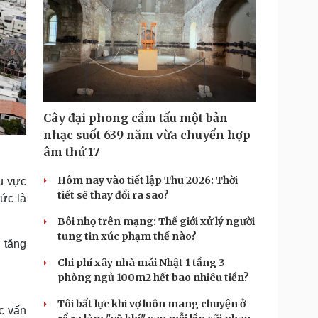
Cây đại phong cầm tấu một bản
nhạc suốt 639 năm vừa chuyển hợp
âm thứ 17
Hôm nay vào tiết lập Thu 2026: Thời
u vực
tiết sẽ thay đổi ra sao?
ức là
Bôi nhọ trên mạng: Thế giới xử lý người
tung tin xúc phạm thế nào?
 tăng
Chi phí xây nhà mái Nhật 1 tầng 3
phòng ngủ 100m2 hết bao nhiêu tiền?
Tôi bất lực khi vợ luôn mang chuyện ở
c vấn