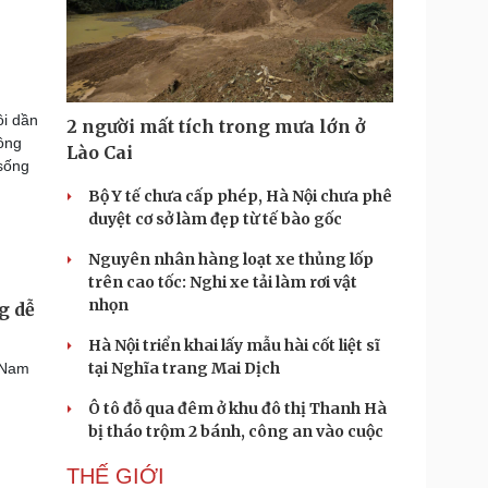
ồi dần
2 người mất tích trong mưa lớn ở
ông
Lào Cai
 sống
Bộ Y tế chưa cấp phép, Hà Nội chưa phê
duyệt cơ sở làm đẹp từ tế bào gốc
Nguyên nhân hàng loạt xe thủng lốp
trên cao tốc: Nghi xe tải làm rơi vật
nhọn
g dễ
Hà Nội triển khai lấy mẫu hài cốt liệt sĩ
tại Nghĩa trang Mai Dịch
 Nam
Ô tô đỗ qua đêm ở khu đô thị Thanh Hà
bị tháo trộm 2 bánh, công an vào cuộc
THẾ GIỚI