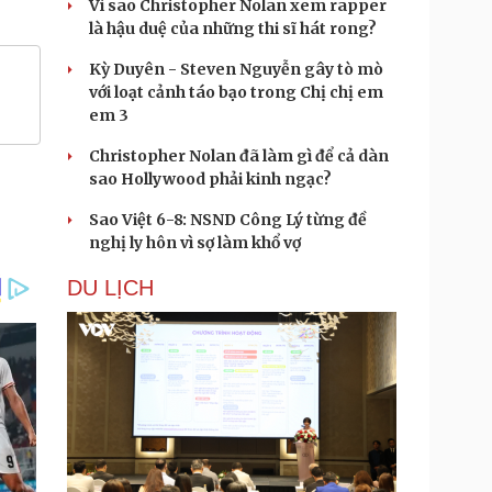
Vì sao Christopher Nolan xem rapper
là hậu duệ của những thi sĩ hát rong?
Kỳ Duyên - Steven Nguyễn gây tò mò
với loạt cảnh táo bạo trong Chị chị em
em 3
Christopher Nolan đã làm gì để cả dàn
sao Hollywood phải kinh ngạc?
Sao Việt 6-8: NSND Công Lý từng đề
nghị ly hôn vì sợ làm khổ vợ
DU LỊCH