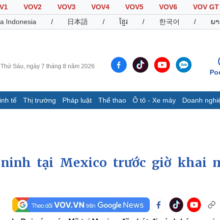
V1
VOV2
VOV3
VOV4
VOV5
VOV6
VOV GT
a Indonesia
/
日本語
/
ខ្មែរ
/
한국어
/
ພາ
Thứ Sáu, ngày 7 tháng 8 năm 2026
Po
inh tế
Thị trường
Pháp luật
Thể thao
Ô tô - Xe máy
Doanh nghi
Thế giới
Multimedia
K
Quan sát
Video
B
Cuộc sống đó đây
Ảnh
K
Hồ sơ
E-Magazine
ninh tại Mexico trước giờ khai 
Infographic
Thể thao
Ô tô - Xe máy
D
Bóng đá
Ô tô
T