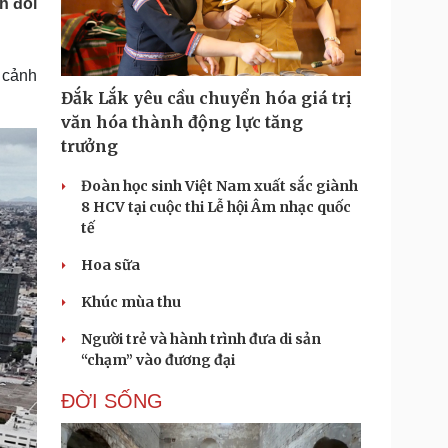
h đối
Doanh nghiệp 24h
Tin Công nghệ
Doanh nhân
Trải nghiệm
ì cộng đồng
Chuyển đổi số
 cảnh
Đắk Lắk yêu cầu chuyển hóa giá trị
u lịch
Podcast
văn hóa thành động lực tăng
Tư vấn
Câu chuyện thời sự
trưởng
Săn Tour
Đọc truyện đêm khuya
heck-in
Cửa sổ tình yêu
Đoàn học sinh Việt Nam xuất sắc giành
Kể chuyện cho bé
8 HCV tại cuộc thi Lễ hội Âm nhạc quốc
Hạt giống tâm hồn
tế
Hoa sữa
Khúc mùa thu
Người trẻ và hành trình đưa di sản
“chạm” vào đương đại
ĐỜI SỐNG