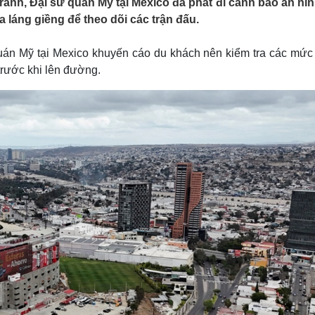
anh, Đại sứ quán Mỹ tại Mexico đã phát đi cảnh báo an nin
Lịch thi đấu bóng đá
Xe máy
 láng giềng để theo dõi các trận đấu.
Thế giới thể thao
Tư vấn
eSports
V
Hậu trường
quán Mỹ tại Mexico khuyến cáo du khách nên kiểm tra các mức
 trước khi lên đường.
Văn hóa
Giải trí
D
Sân khấu - Điện ảnh
Nghệ sĩ
Văn học
Thời trang
Âm nhạc
Sao Việt
c
Di sản