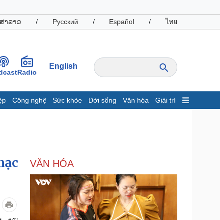
ສາລາວ
/
Русский
/
Español
/
ไทย
English
dcast
Radio
ệp
Công nghệ
Sức khỏe
Đời sống
Văn hóa
Giải trí
inh tế
Thị trường
ất động sản
Giá vàng
hởi nghiệp
Tiêu dùng
Tỷ giá
mạc
VĂN HÓA
Chứng khoán
Giá cà phê
oanh nghiệp
Công nghệ
hông tin doanh nghiệp
Sành điệu