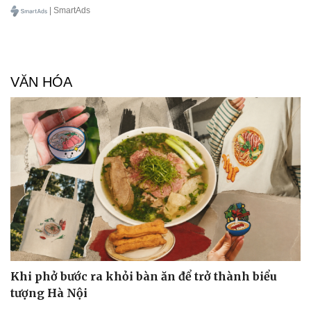
| SmartAds
VĂN HÓA
Khi phở bước ra khỏi bàn ăn để trở thành biểu
tượng Hà Nội
Doanh nghiệp
Công nghệ