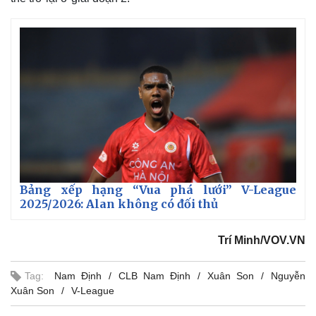
Thế giới
Multimedia
Bảng xếp hạng “Vua phá lưới” V-League
2025/2026: Alan không có đối thủ
Quan sát
Video
Cuộc sống đó đây
Ảnh
Hồ sơ
E-Magazine
Trí Minh/VOV.VN
Infographic
Tag:
Nam Định
CLB Nam Định
Xuân Son
Nguyễn
Xuân Son
V-League