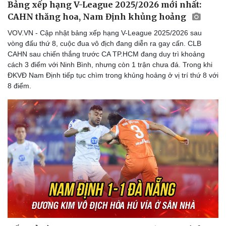
Bảng xếp hạng V-League 2025/2026 mới nhất:
CAHN thăng hoa, Nam Định khủng hoảng
VOV.VN - Cập nhật bảng xếp hạng V-League 2025/2026 sau
vòng đấu thứ 8, cuộc đua vô địch đang diễn ra gay cấn. CLB
CAHN sau chiến thắng trước CA TP.HCM đang duy trì khoảng
cách 3 điểm với Ninh Bình, nhưng còn 1 trận chưa đá. Trong khi
ĐKVĐ Nam Định tiếp tục chìm trong khủng hoảng ở vị trí thứ 8 với
8 điểm.
Thể thao
Ô tô - Xe máy
Bóng đá
Ô tô
Lịch thi đấu bóng đá
Xe máy
Thế giới thể thao
Tư vấn