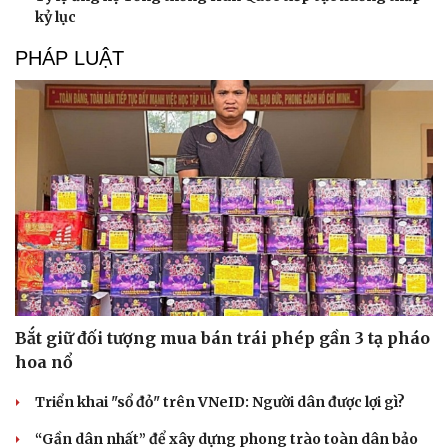
kỷ lục
PHÁP LUẬT
Bắt giữ đối tượng mua bán trái phép gần 3 tạ pháo
hoa nổ
Triển khai "sổ đỏ" trên VNeID: Người dân được lợi gì?
“Gần dân nhất” để xây dựng phong trào toàn dân bảo