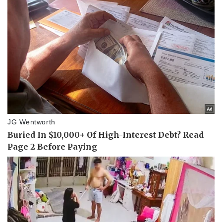
Pháp luật
Quân sự - Quốc phòng
Vụ án
Vũ khí
Tin nóng
Việt Nam
Tư vấn luật
Phân tích