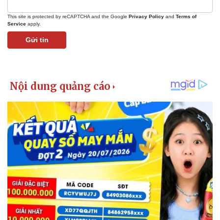
This site is protected by reCAPTCHA and the Google
Privacy Policy
and
Terms of
Service
apply.
Gửi tin
Kinh tế
Thị trường
Bất động sản
Giá vàng
Khởi nghiệp
Tiêu dùng
Tỷ giá
Chứng khoán
Giá cà phê