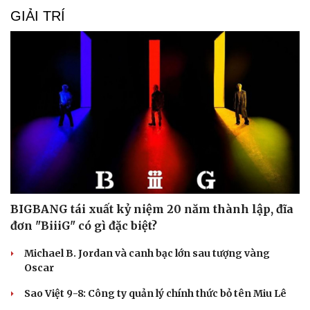
Sức khỏe
Đời sống
GIẢI TRÍ
Dinh dưỡng - món ngon
Nhà đẹp
Cây thuốc
Blog
Sản phụ khoa
Tình yêu - Gia đình
Nhi khoa
Nam khoa
Làm đẹp - giảm cân
Phòng mạch online
Ăn sạch sống khỏe
BIGBANG tái xuất kỷ niệm 20 năm thành lập, đĩa
đơn "BiiiG" có gì đặc biệt?
Michael B. Jordan và canh bạc lớn sau tượng vàng
Oscar
Sao Việt 9-8: Công ty quản lý chính thức bỏ tên Miu Lê