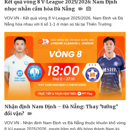
Kết quả vòng 8 V-League 2025/2026: Nam Định
eSports
nhọc nhằn cầm hòa Đà Nẵng
Hậu trường
VOV.VN - Kết quả vòng 8 V-League 2025/2026, Nam Định và Đà
Nẵng hòa nhau với tỉ số 1-1 ở màn so tài tại Thiên Trường.
Nhận định Nam Định – Đà Nẵng: Thay "tướng"
đổi vận?
VOV.VN - Nhận định Nam Định vs Đà Nẵng thuộc khuôn khổ vòng
8 V-League 2025/2026, người hâm mộ đội bóng thành Nam kỳ