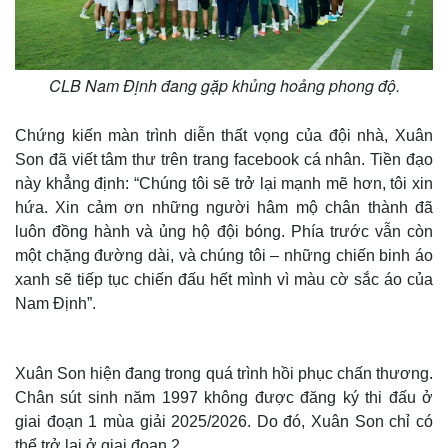
CLB Nam Định đang gặp khủng hoảng phong độ.
Chứng kiến màn trình diễn thất vọng của đội nhà, Xuân
Son đã viết tâm thư trên trang facebook cá nhân. Tiền đạo
này khẳng định: “Chúng tôi sẽ trở lại mạnh mẽ hơn, tôi xin
hứa. Xin cảm ơn những người hâm mộ chân thành đã
luôn đồng hành và ủng hộ đội bóng. Phía trước vẫn còn
một chặng đường dài, và chúng tôi – những chiến binh áo
xanh sẽ tiếp tục chiến đấu hết mình vì màu cờ sắc áo của
Nam Định”.
Xuân Son hiện đang trong quá trình hồi phục chấn thương.
Chân sút sinh năm 1997 không được đăng ký thi đấu ở
giai đoạn 1 mùa giải 2025/2026. Do đó, Xuân Son chỉ có
thể trở lại ở giai đoạn 2.