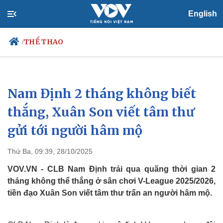
English
THỂ THAO
/
Nam Định 2 tháng không biết
Chính trị
Xã hội
Đảng
Tin 24h
thắng, Xuân Son viết tâm thư
Tổ chức nhân sự
Dự báo thời tiết
gửi tới người hâm mộ
Quốc hội
Giáo dục
Nhận diện sự thật
Dấu ấn VOV
Việc làm
Thứ Ba, 09:39, 28/10/2025
Biển đảo
VOV.VN - CLB Nam Định trải qua quãng thời gian 2
tháng không thể thắng ở sân chơi V-League 2025/2026,
tiền đạo Xuân Son viết tâm thư trấn an người hâm mộ.