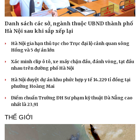
Danh sách các sở, ngành thuộc UBND thành phố
Hà Nội sau khi sắp xếp lại
Văn hóa
Giải trí
Hà Nội gia hạn thủ tục cho Trục đại lộ cảnh quan sông
Hồng và 5 dự án lớn
Sân khấu - Điện ảnh
Nghệ sĩ
Văn học
Thời trang
Xác minh clip ô tô, xe máy chặn đầu, đánh võng, tạt đầu
Âm nhạc
Sao Việt
nhau trên đường phố Hà Nội
Di sản
Hà Nội duyệt dự án khu phức hợp y tế 14.229 tỉ đồng tại
phường Hoàng Mai
Điểm chuẩn Trường ĐH Sư phạm kỹ thuật Đà Nẵng cao
nhất là 23,91
THẾ GIỚI