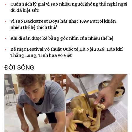
Thông tin doanh nghiệp
Sành điệu
Cuốn sách lý giải vì sao nhiều người không thể nghỉ ngơi
Doanh nghiệp 24h
Tin Công nghệ
dù đã kiệt sức
Doanh nhân
Trải nghiệm
Vì cộng đồng
Chuyển đổi số
Vì sao Backstreet Boys hát nhạc PAW Patrol khiến
nhiều thế hệ thích thú?
Khi di sản được kể bằng góc nhìn của nhiều thế hệ
Bế mạc Festival Võ thuật Quốc tế Hà Nội 2026: Hào khí
Thăng Long, Tinh hoa võ Việt
ĐỜI SỐNG