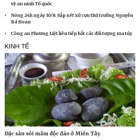
vệ an ninh Tổ quốc
Nóng 24h ngày 10/8: Sắp xét xử cựu thứ trưởng Nguyễn
Bá Hoan
Công an Phương Liệt liên tiếp bắt các đối tượng ma túy
KINH TẾ
Du lịch
Podcast
Tư vấn
Câu chuyện thời sự
Săn Tour
Đọc truyện đêm khuya
check-in
Cửa sổ tình yêu
Kể chuyện cho bé
Hạt giống tâm hồn
Đặc sản sỏi mầm độc đáo ở Miền Tây