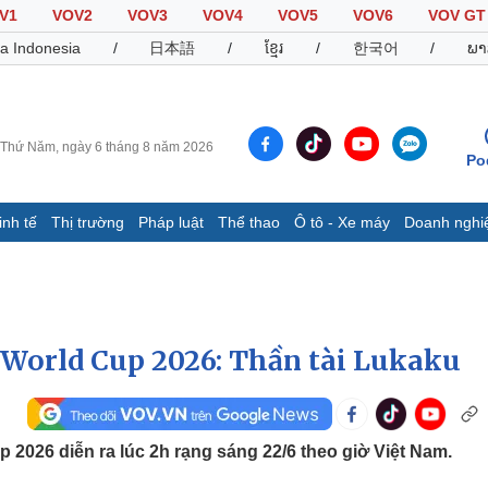
V1
VOV2
VOV3
VOV4
VOV5
VOV6
VOV GT
a Indonesia
/
日本語
/
ខ្មែរ
/
한국어
/
ພາ
Thứ Năm, ngày 6 tháng 8 năm 2026
Po
inh tế
Thị trường
Pháp luật
Thể thao
Ô tô - Xe máy
Doanh nghi
Thế giới
Multimedia
K
Quan sát
Video
B
Cuộc sống đó đây
Ảnh
K
Hồ sơ
E-Magazine
 World Cup 2026: Thần tài Lukaku
Infographic
Thể thao
Ô tô - Xe máy
D
 2026 diễn ra lúc 2h rạng sáng 22/6 theo giờ Việt Nam.
Bóng đá
Ô tô
T