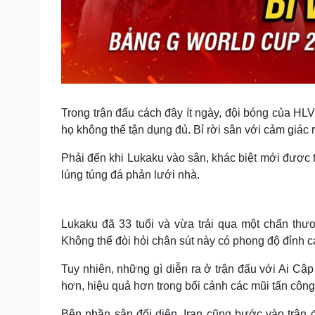
Trong trận đấu cách đây ít ngày, đội bóng của HLV
họ không thể tận dụng đủ. Bỉ rời sân với cảm giác 
Phải đến khi Lukaku vào sân, khác biệt mới được t
lúng túng đá phản lưới nhà.
Lukaku đã 33 tuổi và vừa trải qua một chấn thư
Không thể đòi hỏi chân sút này có phong độ đỉnh 
Tuy nhiên, những gì diễn ra ở trận đấu với Ai C
hơn, hiệu quả hơn trong bối cảnh các mũi tấn công
Bên phần sân đối diện, Iran cũng bước vào trận