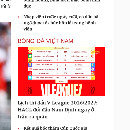
bàng hoàng phát hiện mắc bệnh tình
dục
 tốt ở
Nhập viện trước ngày cưới, cô dâu bất
ngờ được tổ chức hôn lễ trong bệnh
viện
BÓNG ĐÁ VIỆT NAM
Lịch thi đấu V-League 2026/2027:
HAGL đối đầu Nam Định ngay ở
trận ra quân
Kết quả bốc thăm Cúp Quốc gia