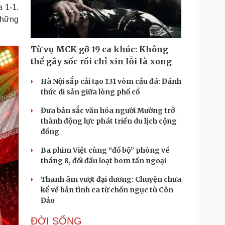
Doanh nghiệp 24h
Tin Công nghệ
 1-1.
Doanh nhân
Trải nghiệm
những
ì cộng đồng
Chuyển đổi số
Từ vụ MCK gỡ 19 ca khúc: Không
u lịch
Podcast
thể gây sốc rồi chỉ xin lỗi là xong
Tư vấn
Câu chuyện thời sự
Săn Tour
Đọc truyện đêm khuya
Hà Nội sắp cải tạo 131 vòm cầu đá: Đánh
heck-in
Cửa sổ tình yêu
thức di sản giữa lòng phố cổ
Kể chuyện cho bé
Đưa bản sắc văn hóa người Mường trở
Hạt giống tâm hồn
thành động lực phát triển du lịch cộng
đồng
Ba phim Việt cùng “đổ bộ” phòng vé
tháng 8, đối đầu loạt bom tấn ngoại
Thanh âm vượt đại dương: Chuyện chưa
kể về bản tình ca từ chốn ngục tù Côn
Đảo
ĐỜI SỐNG