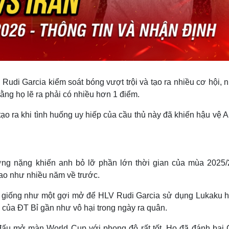
 Rudi Garcia kiểm soát bóng vượt trội và tạo ra nhiều cơ hội,
rằng họ lẽ ra phải có nhiều hơn 1 điểm.
ạo ra khi tình huống uy hiếp của cầu thủ này đã khiến hậu vệ 
ơng nặng khiến anh bỏ lỡ phần lớn thời gian của mùa 2025/
cao như nhiều năm về trước.
ập giống như một gợi mở để HLV Rudi Garcia sử dụng Lukaku h
 của ĐT Bỉ gần như vô hại trong ngày ra quân.
 đấu mở màn World Cup với phong độ rất tốt. Họ đã đánh bại 