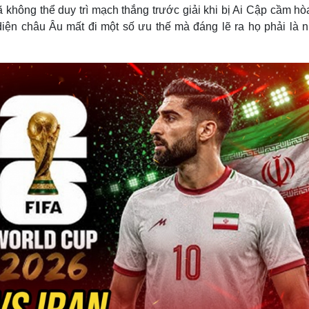
Lịch thi đấu bóng đá
Xe máy
không thể duy trì mạch thắng trước giải khi bị Ai Cập cầm hòa
Thế giới thể thao
Tư vấn
diện châu Âu mất đi một số ưu thế mà đáng lẽ ra họ phải là 
eSports
V
Hậu trường
Văn hóa
Giải trí
D
Sân khấu - Điện ảnh
Nghệ sĩ
Văn học
Thời trang
Âm nhạc
Sao Việt
c
Di sản