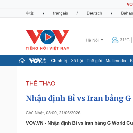
VO
中文
/
français
/
Deutsch
/
Bahas
31°C
Hà Nội
Chính trị
Xã hội
Thế giới
Multimedia
K
Chính trị
Xã hội
Đảng
Tin 24h
THỂ THAO
Tổ chức nhân sự
Dự báo thời tiết
Quốc hội
Giáo dục
Nhận định Bỉ vs Iran bảng G
Nhận diện sự thật
Dấu ấn VOV
Việc làm
Biển đảo
Chủ Nhật, 08:00, 21/06/2026
Pháp luật
Quân sự - Quốc phòng
VOV.VN - Nhận định Bỉ vs Iran bảng G World Cup
Vụ án
Vũ khí