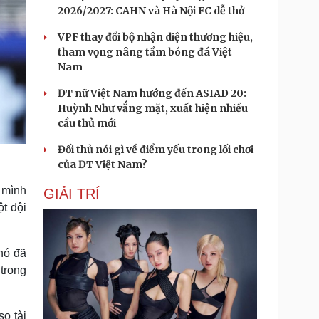
2026/2027: CAHN và Hà Nội FC dễ thở
VPF thay đổi bộ nhận diện thương hiệu,
tham vọng nâng tầm bóng đá Việt
Nam
ĐT nữ Việt Nam hướng đến ASIAD 20:
Huỳnh Như vắng mặt, xuất hiện nhiều
cầu thủ mới
Đối thủ nói gì về điểm yếu trong lối chơi
của ĐT Việt Nam?
 mình
GIẢI TRÍ
t đội
 nó đã
 trong
so tài