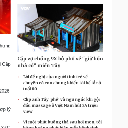
 nhưng
Cặp vợ chồng 9X bỏ phố về “giữ hồn
Ai Cập
nhà cổ” miền Tây
Lời đề nghị của người tình trẻ về
chuyện có con chung khiến tôi bế tắc ở
tuổi 80
2026.
Clip anh Tây 'phê' và ngơ ngác khi gội
đầu massage ở Việt Nam hút 24 triệu
ợp lý
view
Vì một phút buông thả sau hơi men, tôi
Costa