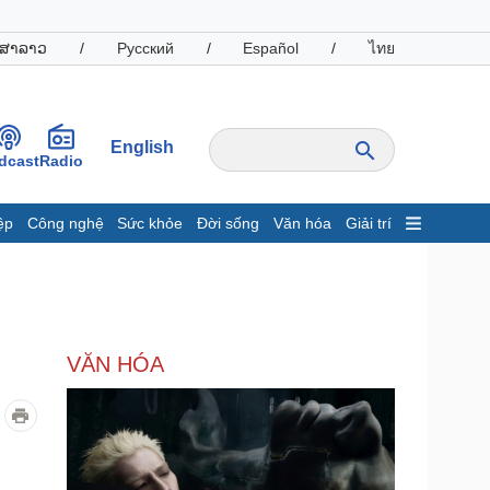
ສາລາວ
/
Русский
/
Español
/
ไทย
English
dcast
Radio
ệp
Công nghệ
Sức khỏe
Đời sống
Văn hóa
Giải trí
inh tế
Thị trường
ất động sản
Giá vàng
hởi nghiệp
Tiêu dùng
Tỷ giá
VĂN HÓA
Chứng khoán
Giá cà phê
oanh nghiệp
Công nghệ
hông tin doanh nghiệp
Sành điệu