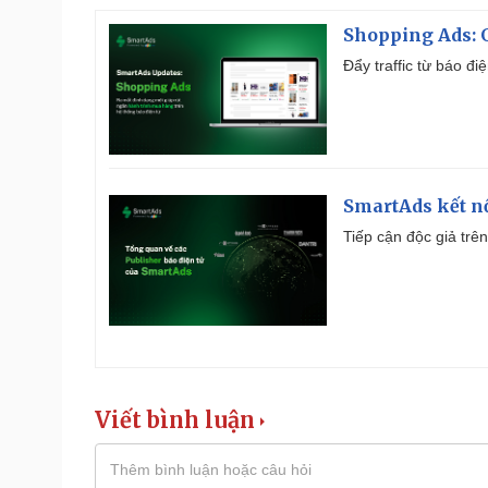
Shopping Ads: G
Đẩy traffic từ báo đ
SmartAds kết nố
Tiếp cận độc giả trên
Viết bình luận