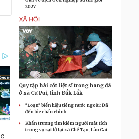
Giải Vô địch Golf nghiệp dư thế giới
2027
XÃ HỘI
Quy tập hài cốt liệt sĩ trong hang đá
ở xã Cư Pui, tỉnh Đắk Lắk
"Loạn" biển hiệu tiếng nước ngoài: Đã
đến lúc chấn chỉnh
Khẩn trương tìm kiếm người mất tích
trong vụ sạt lở tại xã Chế Tạo, Lào Cai