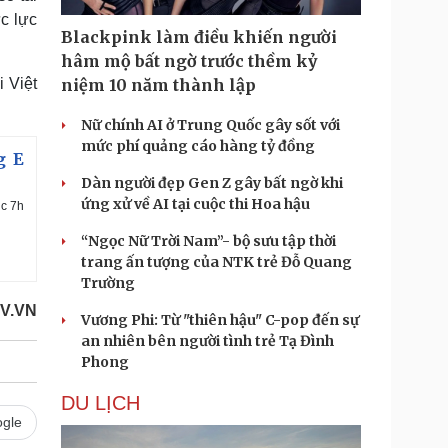
ực lực
Blackpink làm điều khiến người
hâm mộ bất ngờ trước thềm kỷ
 Việt
niệm 10 năm thành lập
Nữ chính AI ở Trung Quốc gây sốt với
mức phí quảng cáo hàng tỷ đồng
g E
Dàn người đẹp Gen Z gây bất ngờ khi
ứng xử về AI tại cuộc thi Hoa hậu
úc 7h
“Ngọc Nữ Trời Nam”- bộ sưu tập thời
trang ấn tượng của NTK trẻ Đỗ Quang
Trường
OV.VN
Vương Phi: Từ "thiên hậu" C-pop đến sự
an nhiên bên người tình trẻ Tạ Đình
Phong
DU LỊCH
gle