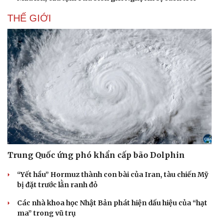
Hạt giống tâm hồn
THẾ GIỚI
Trung Quốc ứng phó khẩn cấp bão Dolphin
“Yết hầu” Hormuz thành con bài của Iran, tàu chiến Mỹ
bị đặt trước lằn ranh đỏ
Các nhà khoa học Nhật Bản phát hiện dấu hiệu của “hạt
ma” trong vũ trụ