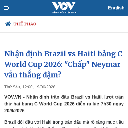
English
THỂ THAO
/
Nhận định Brazil vs Haiti bảng C
Chính trị
Xã hội
Đảng
Tin 24h
World Cup 2026: "Chấp" Neymar
Tổ chức nhân sự
Dự báo thời tiết
vẫn thắng đậm?
Quốc hội
Giáo dục
Nhận diện sự thật
Dấu ấn VOV
Việc làm
Thứ Sáu, 12:00, 19/06/2026
Biển đảo
VOV.VN - Nhận định trận đấu Brazil vs Haiti, lượt trận
thứ hai bảng C World Cup 2026 diễn ra lúc 7h30 ngày
20/6/2026.
Brazil đối đầu với Haiti trong trận đấu mà rõ rãng mục tiêu