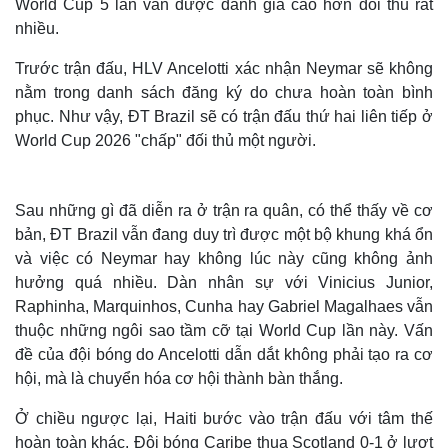
World Cup 5 lần vẫn được đánh giá cao hơn đối thủ rất
nhiều.
Trước trận đấu, HLV Ancelotti xác nhận Neymar sẽ không
nằm trong danh sách đăng ký do chưa hoàn toàn bình
phục. Như vậy, ĐT Brazil sẽ có trận đấu thứ hai liên tiếp ở
World Cup 2026 "chấp" đối thủ một người.
Sau những gì đã diễn ra ở trận ra quân, có thể thấy về cơ
bản, ĐT Brazil vẫn đang duy trì được một bộ khung khá ổn
và việc có Neymar hay không lúc này cũng không ảnh
hưởng quá nhiều. Dàn nhân sự với Vinicius Junior,
Raphinha, Marquinhos, Cunha hay Gabriel Magalhaes vẫn
thuộc những ngôi sao tầm cỡ tại World Cup lần này. Vấn
đề của đội bóng do Ancelotti dẫn dắt không phải tạo ra cơ
hội, mà là chuyển hóa cơ hội thành bàn thắng.
Ở chiều ngược lại, Haiti bước vào trận đấu với tâm thế
hoàn toàn khác. Đội bóng Caribe thua Scotland 0-1 ở lượt