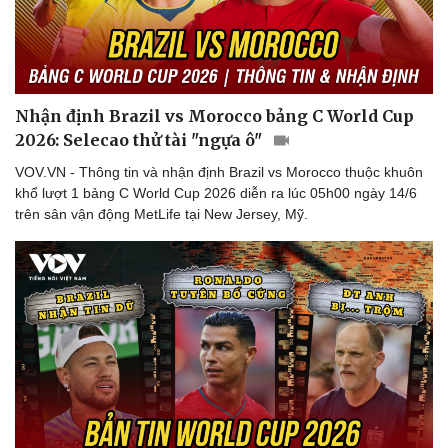
Doanh nghiệp
Công nghệ
Nhận định Brazil vs Morocco bảng C World Cup
Thông tin doanh nghiệp
Sành điệu
2026: Selecao thử tài "ngựa ô"
Doanh nghiệp 24h
Tin Công nghệ
Doanh nhân
Trải nghiệm
VOV.VN - Thông tin và nhận định Brazil vs Morocco thuộc khuôn
Vì cộng đồng
Chuyển đổi số
khổ lượt 1 bảng C World Cup 2026 diễn ra lúc 05h00 ngày 14/6
trên sân vận động MetLife tại New Jersey, Mỹ.