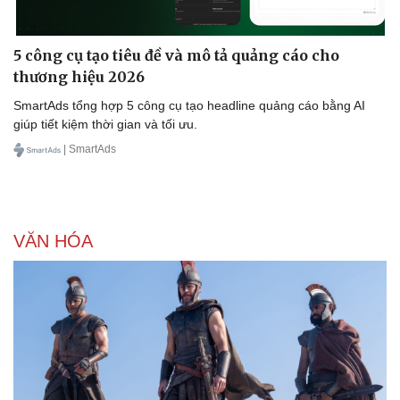
5 công cụ tạo tiêu đề và mô tả quảng cáo cho
thương hiệu 2026
SmartAds tổng hợp 5 công cụ tạo headline quảng cáo bằng AI
giúp tiết kiệm thời gian và tối ưu.
| SmartAds
VĂN HÓA