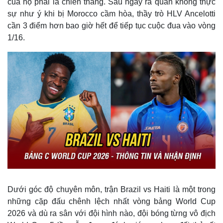
của họ phải là chiến thắng. Sau ngày ra quân không thực
sự như ý khi bị Morocco cầm hòa, thầy trò HLV Ancelotti
cần 3 điểm hơn bao giờ hết để tiếp tục cuộc đua vào vòng
1/16.
Dưới góc độ chuyên môn, trận Brazil vs Haiti là một trong
những cặp đấu chênh lệch nhất vòng bảng World Cup
2026 và dù ra sân với đội hình nào, đội bóng từng vô địch