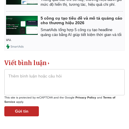
Giá cà phê
mức độ hiển thị, tương tác, hiệu quả chi phí.
5 công cụ tạo tiêu đề và mô tả quảng cáo
cho thương hiệu 2026
SmartAds tổng hợp 5 công cụ tạo headline
quảng cáo bằng AI giúp tiết kiệm thời gian và tối
ưu.
Viết bình luận
This site is protected by reCAPTCHA and the Google
Privacy Policy
and
Terms of
Service
apply.
Gửi tin