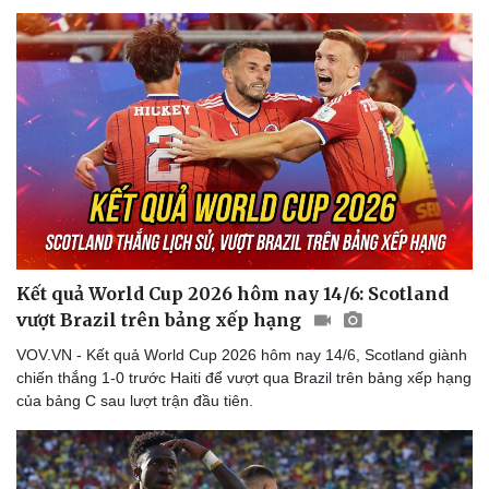
Kết quả World Cup 2026 hôm nay 14/6: Scotland
vượt Brazil trên bảng xếp hạng
VOV.VN - Kết quả World Cup 2026 hôm nay 14/6, Scotland giành
chiến thắng 1-0 trước Haiti để vượt qua Brazil trên bảng xếp hạng
của bảng C sau lượt trận đầu tiên.