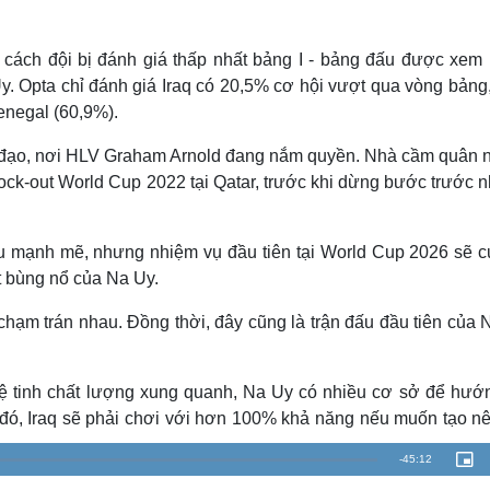
 cách đội bị đánh giá thấp nhất bảng I - bảng đấu được xem l
y. Opta chỉ đánh giá Iraq có 20,5% cơ hội vượt qua vòng bảng,
enegal (60,9%).
hỉ đạo, nơi HLV Graham Arnold đang nắm quyền. Nhà cầm quân 
nock-out World Cup 2022 tại Qatar, trước khi dừng bước trước 
đấu mạnh mẽ, nhưng nhiệm vụ đầu tiên tại World Cup 2026 sẽ c
t bùng nổ của Na Uy.
y chạm trán nhau. Đồng thời, đây cũng là trận đấu đầu tiên của
 tinh chất lượng xung quanh, Na Uy có nhiều cơ sở để hướn
i đó, Iraq sẽ phải chơi với hơn 100% khả năng nếu muốn tạo n
R
-
45:12
P
i
c