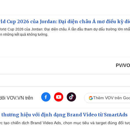
e
t
u
r
m
e
-
i
a
n
rld Cup 2026 của Jordan: Đại diện châu Á mơ điều kỳ di
-
P
i
i
World Cup 2026 của Jordan: Đại diện châu Á lần đầu tham dự đấu trường lớn nhấ
c
t
nên những kết quả không tưởng.
n
u
r
e
i
n
g
PV/VO
T
i
m
e
 dõi VOV.VN trên
Thêm VOV trên Goo
 thương hiệu với định dạng Brand Video từ SmartAds
tạo chiến dịch Brand Video Ads, chọn mục tiêu và target đúng đối tư