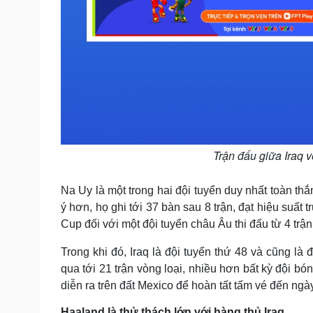
Trận đấu giữa Iraq v
Na Uy là một trong hai đội tuyển duy nhất toàn th
ý hơn, họ ghi tới 37 bàn sau 8 trận, đạt hiệu suất t
Cup đối với một đội tuyển châu Âu thi đấu từ 4 trận 
Trong khi đó, Iraq là đội tuyển thứ 48 và cũng là
qua tới 21 trận vòng loại, nhiều hơn bất kỳ đội bóng
diễn ra trên đất Mexico để hoàn tất tấm vé đến ngà
Haaland là thử thách lớn với hàng thủ Iraq