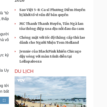
2026
Sao Việt 5-8: Ca sĩ Phương Diễm Huyền
à “tử
bị khởi tố vì vấn đề bản quyền
 thấp
MC Thanh Thanh Huyền, Tấn Ngà lan
tỏa thông điệp xoa dịu nỗi đau da cam
người
Chóng mặt với tốc độ thăng cấp thù lao
nhà vô
dành cho Người Nhện Tom Holland
Jennie của BlackPink khiến Chicago
ực kỳ
dậy sóng với màn trình diễn tại
Lollapalooza
 Na Uy
DU LỊCH
g tới
ên bất
F
u
l