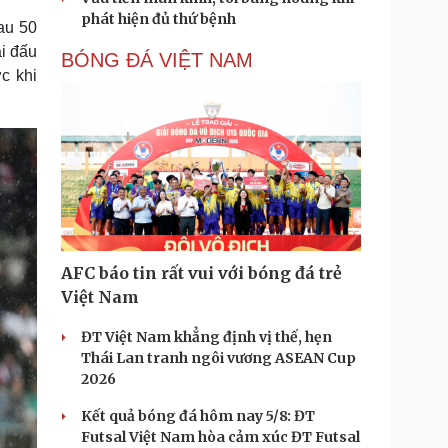
phát hiện đủ thứ bệnh
au 50
ải đấu
BÓNG ĐÁ VIỆT NAM
c khi
AFC báo tin rất vui với bóng đá trẻ
Việt Nam
ĐT Việt Nam khẳng định vị thế, hẹn
Thái Lan tranh ngôi vương ASEAN Cup
2026
Kết quả bóng đá hôm nay 5/8: ĐT
Futsal Việt Nam hòa cảm xúc ĐT Futsal