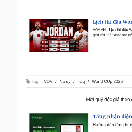
d
y
e
e
d
:
0
.
1
Lịch thi đấu Wo
8
%
VOV.VN - Lịch thi đấu 
giới với khát khao tạo 
Tag:
VOV
Na uy
Iraq
World CUp 2026
Mời quý độc giả theo
Tăng nhận diện
Hướng dẫn từng bước 