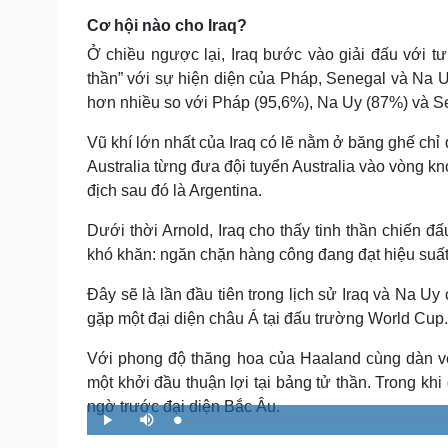
Cơ hội nào cho Iraq?
Ở chiều ngược lại, Iraq bước vào giải đấu với tư
thần” với sự hiện diện của Pháp, Senegal và Na U
hơn nhiều so với Pháp (95,6%), Na Uy (87%) và S
Vũ khí lớn nhất của Iraq có lẽ nằm ở băng ghế c
Australia từng đưa đội tuyển Australia vào vòng k
địch sau đó là Argentina.
Dưới thời Arnold, Iraq cho thấy tinh thần chiến 
khó khăn: ngăn chặn hàng công đang đạt hiệu suấ
Đây sẽ là lần đầu tiên trong lịch sử Iraq và Na U
gặp một đại diện châu Á tại đấu trường World Cup.
Với phong độ thăng hoa của Haaland cùng dàn vệ
một khởi đầu thuận lợi tại bảng tử thần. Trong kh
ngờ trước đại diện Bắc Âu.
L
P
M
o
l
u
a
a
t