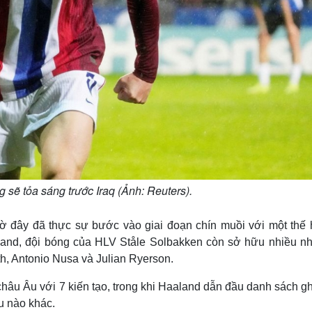
 sẽ tỏa sáng trước Iraq (Ảnh: Reuters).
iờ đây đã thực sự bước vào giai đoạn chín muồi với một thế h
and, đội bóng của HLV Ståle Solbakken còn sở hữu nhiều nh
h, Antonio Nusa và Julian Ryerson.
hâu Âu với 7 kiến tạo, trong khi Haaland dẫn đầu danh sách g
u nào khác.