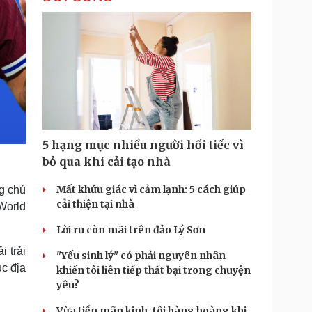
5 hạng mục nhiều người hối tiếc vì
bỏ qua khi cải tạo nhà
Mất khứu giác vì cảm lạnh: 5 cách giúp
ng chú
cải thiện tại nhà
 World
Lời ru còn mãi trên đảo Lý Sơn
i trải
"Yếu sinh lý" có phải nguyên nhân
ục địa
khiến tôi liên tiếp thất bại trong chuyện
yêu?
Vừa tiền mãn kinh, tôi bàng hoàng khi