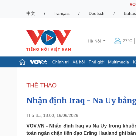
VO
中文
/
français
/
Deutsch
/
Bahas
27°C
Hà Nội
Chính trị
Xã hội
Thế giới
Multimedia
K
Chính trị
Xã hội
Đảng
Tin 24h
THỂ THAO
Tổ chức nhân sự
Dự báo thời tiết
Quốc hội
Giáo dục
Nhận định Iraq - Na Uy bảng
Nhận diện sự thật
Dấu ấn VOV
Việc làm
Biển đảo
Thứ Ba, 18:00, 16/06/2026
Pháp luật
Quân sự - Quốc phòng
VOV.VN - Nhận định Iraq vs Na Uy trong khuôn
toán ngăn chặn tiền đạo Erling Haaland ghi bàn
Vụ án
Vũ khí