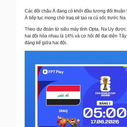
Tin nóng
Việt Nam
Tư vấn luật
Phân tích
Các đội châu Á đang có khởi đầu tương đối thuận
Á tiếp tục mong chờ Iraq sẽ tạo ra cú sốc trước Na
Theo dự đoán từ siêu máy tính Opta, Na Uy được 
Sức khỏe
Đời sống
hai đội hòa nhau là 14% và cơ hội để đại diện Tây 
Dinh dưỡng - món ngon
Nhà đẹp
đáng kể giữa hai đội.
Cây thuốc
Blog
Sản phụ khoa
Tình yêu - Gia đình
Nhi khoa
Nam khoa
Làm đẹp - giảm cân
Phòng mạch online
Ăn sạch sống khỏe
Cải chính