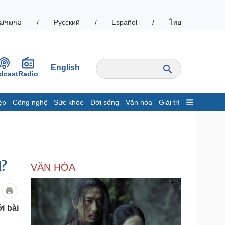
ສາລາວ
/
Русский
/
Español
/
ไทย
English
dcast
Radio
ệp
Công nghệ
Sức khỏe
Đời sống
Văn hóa
Giải trí
inh tế
Thị trường
ất động sản
Giá vàng
hởi nghiệp
Tiêu dùng
Tỷ giá
d?
VĂN HÓA
Chứng khoán
Giá cà phê
oanh nghiệp
Công nghệ
i bài
hông tin doanh nghiệp
Sành điệu