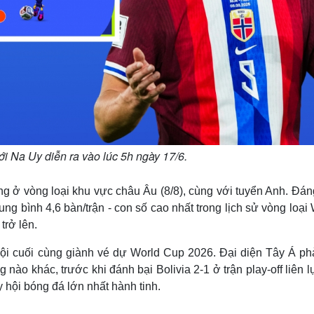
ới Na Uy diễn ra vào lúc 5h ngày 17/6.
ắng ở vòng loại khu vực châu Âu (8/8), cùng với tuyển Anh. Đá
rung bình 4,6 bàn/trận - con số cao nhất trong lịch sử vòng loại
trở lên.
 đội cuối cùng giành vé dự World Cup 2026. Đại diện Tây Á phả
 nào khác, trước khi đánh bại Bolivia 2-1 ở trận play-off liên l
y hội bóng đá lớn nhất hành tinh.