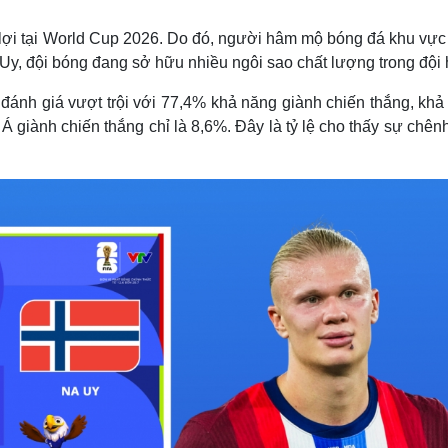
Lịch thi đấu bóng đá
Xe máy
Thế giới thể thao
Tư vấn
 lợi tại World Cup 2026. Do đó, người hâm mộ bóng đá khu vực
eSports
V
 Uy, đội bóng đang sở hữu nhiều ngôi sao chất lượng trong đội 
Hậu trường
đánh giá vượt trội với 77,4% khả năng giành chiến thắng, khả
Văn hóa
Giải trí
D
Á giành chiến thắng chỉ là 8,6%. Đây là tỷ lệ cho thấy sự chên
Sân khấu - Điện ảnh
Nghệ sĩ
Văn học
Thời trang
Âm nhạc
Sao Việt
c
Di sản