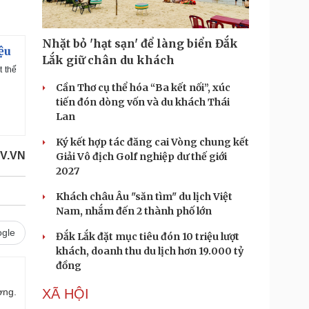
l
s
c
r
e
e
Nhặt bỏ 'hạt sạn' để làng biển Đắk
n
ệu
Lắk giữ chân du khách
t thế
Cần Thơ cụ thể hóa “Ba kết nối”, xúc
tiến đón dòng vốn và du khách Thái
Lan
Ký kết hợp tác đăng cai Vòng chung kết
V.VN
Giải Vô địch Golf nghiệp dư thế giới
2027
Khách châu Âu "săn tìm" du lịch Việt
Nam, nhắm đến 2 thành phố lớn
gle
Đắk Lắk đặt mục tiêu đón 10 triệu lượt
khách, doanh thu du lịch hơn 19.000 tỷ
đồng
XÃ HỘI
ợng.