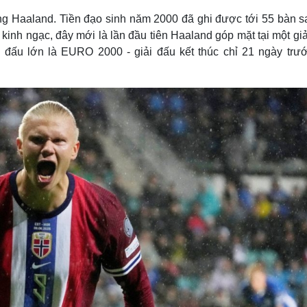
ing Haaland. Tiền đạo sinh năm 2000 đã ghi được tới 55 bàn s
kinh ngạc, đây mới là lần đầu tiên Haaland góp mặt tại một gi
đấu lớn là EURO 2000 - giải đấu kết thúc chỉ 21 ngày trướ