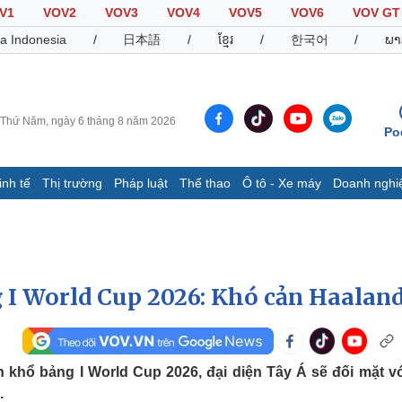
V1
VOV2
VOV3
VOV4
VOV5
VOV6
VOV GT
a Indonesia
/
日本語
/
ខ្មែរ
/
한국어
/
ພາ
Thứ Năm, ngày 6 tháng 8 năm 2026
Po
inh tế
Thị trường
Pháp luật
Thể thao
Ô tô - Xe máy
Doanh nghi
Thế giới
Multimedia
K
Quan sát
Video
B
Cuộc sống đó đây
Ảnh
K
Hồ sơ
E-Magazine
 I World Cup 2026: Khó cản Haalan
Infographic
Thể thao
Ô tô - Xe máy
D
 khổ bảng I World Cup 2026, đại diện Tây Á sẽ đối mặt vớ
.
Bóng đá
Ô tô
T