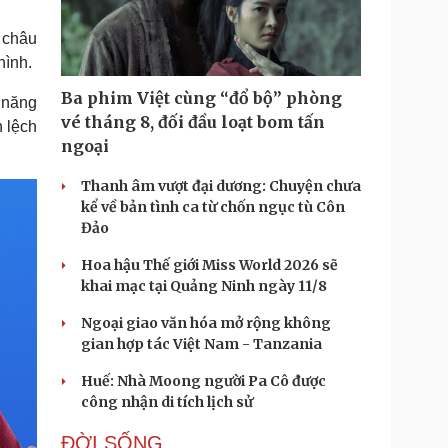
Doanh nghiệp 24h
Tin Công nghệ
Doanh nhân
Trải nghiệm
 châu
ì cộng đồng
Chuyển đổi số
hình.
Ba phim Việt cùng “đổ bộ” phòng
 năng
u lịch
Podcast
vé tháng 8, đối đầu loạt bom tấn
h lệch
Tư vấn
Câu chuyện thời sự
ngoại
Săn Tour
Đọc truyện đêm khuya
heck-in
Cửa sổ tình yêu
Thanh âm vượt đại dương: Chuyện chưa
Kể chuyện cho bé
kể về bản tình ca từ chốn ngục tù Côn
Hạt giống tâm hồn
Đảo
Hoa hậu Thế giới Miss World 2026 sẽ
khai mạc tại Quảng Ninh ngày 11/8
Ngoại giao văn hóa mở rộng không
gian hợp tác Việt Nam - Tanzania
Huế: Nhà Moong người Pa Cô được
công nhận di tích lịch sử
ĐỜI SỐNG