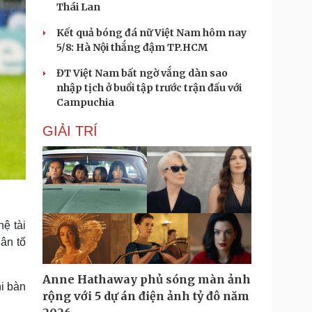
Thái Lan
Kết quả bóng đá nữ Việt Nam hôm nay
5/8: Hà Nội thắng đậm TP.HCM
ĐT Việt Nam bất ngờ vắng dàn sao
nhập tịch ở buổi tập trước trận đấu với
Campuchia
GIẢI TRÍ
ệ tài
ân tố
Anne Hathaway phủ sóng màn ảnh
hi bàn
rộng với 5 dự án điện ảnh tỷ đô năm