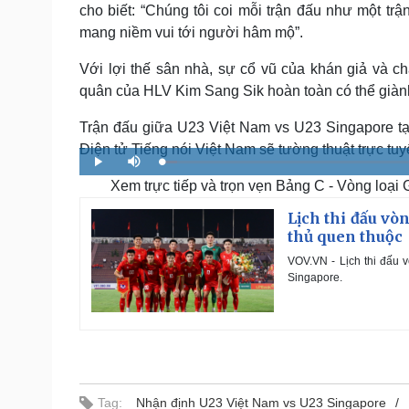
cho biết: “Chúng tôi coi mỗi trận đấu như một trậ
mang niềm vui tới người hâm mộ”.
Với lợi thế sân nhà, sự cổ vũ của khán giả và c
quân của HLV Kim Sang Sik hoàn toàn có thể giàn
Trận đấu giữa U23 Việt Nam vs U23 Singapore tạ
Điện tử Tiếng nói Việt Nam sẽ tường thuật trực tuy
L
P
M
o
l
u
a
Xem trực tiếp và trọn vẹn Bảng C - Vòng loại G
a
t
d
y
e
e
d
Lịch thi đấu vò
:
2
thủ quen thuộc
.
7
1
VOV.VN - Lịch thi đấu 
%
Singapore.
Tag:
Nhận định U23 Việt Nam vs U23 Singapore