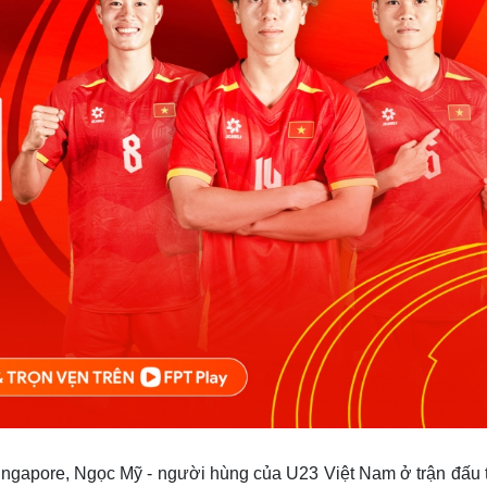
Singapore, Ngọc Mỹ - người hùng của U23 Việt Nam ở trận đấu 