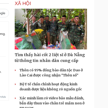
XÃ HỘI
gle
ợng.
Tìm thấy hài cốt 2 liệt sĩ ở Đà Nẵng
từ thông tin nhân dân cung cấp
Thôn có 95% đồng bào dân tộc Dao ở
n.
Lào Cai được công nhận "Thôn số"
Bộ Y tế chấn chỉnh hoạt động kinh
doanh dược liệu không rõ nguồn gốc
Xác minh làm rõ video bảo mẫu đánh,
bắn dây thun vào chân trẻ mầm non ở