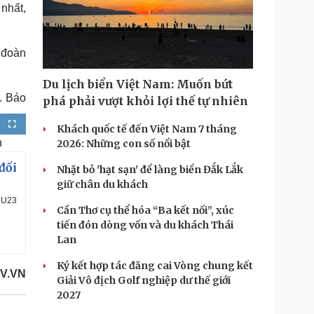
 nhất,
 đoàn
Du lịch biển Việt Nam: Muốn bứt
. Báo
phá phải vượt khỏi lợi thế tự nhiên
Khách quốc tế đến Việt Nam 7 tháng
F
u
n
2026: Những con số nổi bật
l
l
s
c
đối
Nhặt bỏ 'hạt sạn' để làng biển Đắk Lắk
r
e
giữ chân du khách
e
n
à U23
Cần Thơ cụ thể hóa “Ba kết nối”, xúc
tiến đón dòng vốn và du khách Thái
Lan
Ký kết hợp tác đăng cai Vòng chung kết
OV.VN
Giải Vô địch Golf nghiệp dư thế giới
2027