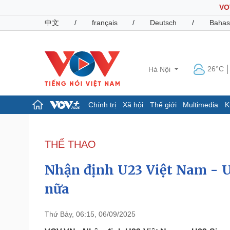
VO
中文
/
français
/
Deutsch
/
Bahas
26°C
Hà Nội
Chính trị
Xã hội
Thế giới
Multimedia
K
Chính trị
Xã hội
Đảng
Tin 24h
THỂ THAO
Tổ chức nhân sự
Dự báo thời tiết
Quốc hội
Giáo dục
Nhận định U23 Việt Nam - U
Nhận diện sự thật
Dấu ấn VOV
Việc làm
nữa
Biển đảo
Pháp luật
Quân sự - Quốc phòng
Thứ Bảy, 06:15, 06/09/2025
Vụ án
Vũ khí