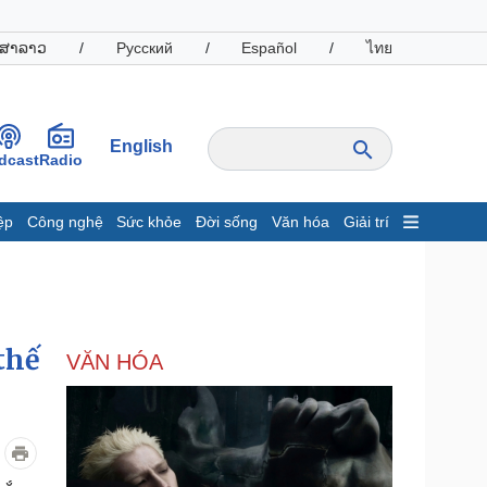
ສາລາວ
/
Русский
/
Español
/
ไทย
English
dcast
Radio
ệp
Công nghệ
Sức khỏe
Đời sống
Văn hóa
Giải trí
inh tế
Thị trường
ất động sản
Giá vàng
hởi nghiệp
Tiêu dùng
Tỷ giá
thế
VĂN HÓA
Chứng khoán
Giá cà phê
oanh nghiệp
Công nghệ
hông tin doanh nghiệp
Sành điệu