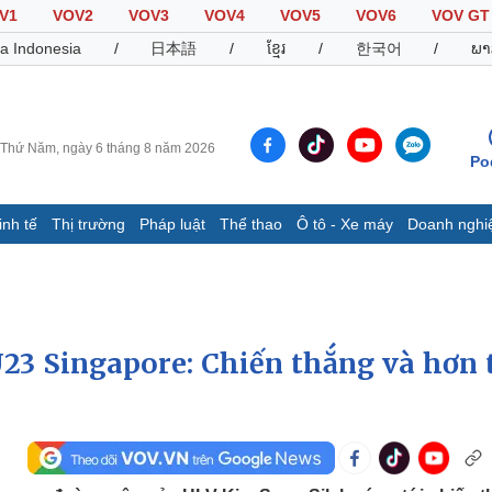
V1
VOV2
VOV3
VOV4
VOV5
VOV6
VOV GT
a Indonesia
/
日本語
/
ខ្មែរ
/
한국어
/
ພາ
Thứ Năm, ngày 6 tháng 8 năm 2026
Po
inh tế
Thị trường
Pháp luật
Thể thao
Ô tô - Xe máy
Doanh nghi
Thế giới
Multimedia
K
Quan sát
Video
B
Cuộc sống đó đây
Ảnh
K
Hồ sơ
E-Magazine
23 Singapore: Chiến thắng và hơn 
Infographic
Thể thao
Ô tô - Xe máy
D
Bóng đá
Ô tô
T