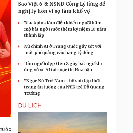
Sao Việt 6-8: NSND Công Lý từng đề
nghị ly hôn vì sợ làm khổ vợ
Blackpink làm điều khiến người hâm
mộ bất ngờ trước thềm kỷ niệm 10 năm
thành lập
Nữ chính AI ở Trung Quốc gây sốt với
mức phí quảng cáo hàng tỷ đồng
Dàn người đẹp Gen Z gây bất ngờ khi
ứng xử về AI tại cuộc thi Hoa hậu
“Ngọc Nữ Trời Nam”- bộ sưu tập thời
trang ấn tượng của NTK trẻ Đỗ Quang
Trường
DU LỊCH
trước