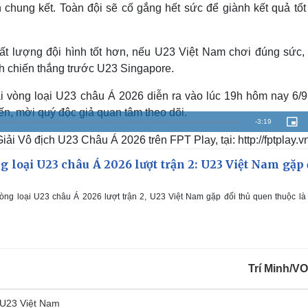
n chung kết. Toàn đội sẽ cố gắng hết sức để giành kết quả tốt
hất lượng đội hình tốt hơn, nếu U23 Việt Nam chơi đúng sức,
h chiến thắng trước U23 Singapore.
i vòng loại U23 châu Á 2026 diễn ra vào lúc 19h hôm nay 6/9
ến, mời quý độc giả quan tâm theo dõi.
R
-
3:19
P
i
iải Vô địch U23 Châu Á 2026 trên FPT Play, tại: http://fptplay.v
c
e
t
u
r
ng loại U23 châu Á 2026 lượt trận 2: U23 Việt Nam gặp 
m
e
-
i
a
n
-
vòng loại U23 châu Á 2026 lượt trận 2, U23 Việt Nam gặp đối thủ quen thuộc l
P
i
i
c
t
n
u
r
e
i
n
Trí Minh/V
g
U23 Việt Nam
T