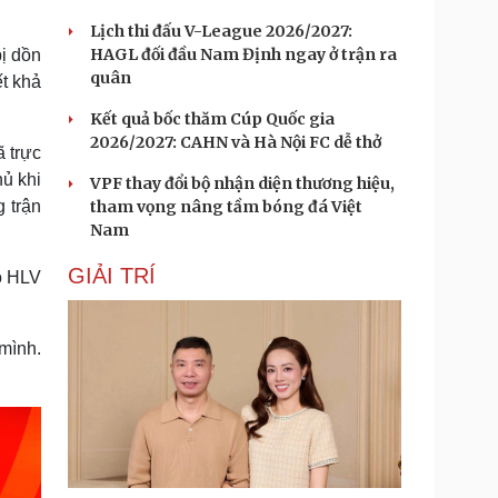
Lịch thi đấu V-League 2026/2027:
HAGL đối đầu Nam Định ngay ở trận ra
ị dồn
quân
t khả
Kết quả bốc thăm Cúp Quốc gia
2026/2027: CAHN và Hà Nội FC dễ thở
 trực
hủ khi
VPF thay đổi bộ nhận diện thương hiệu,
tham vọng nâng tầm bóng đá Việt
g trận
Nam
GIẢI TRÍ
ò HLV
mình.