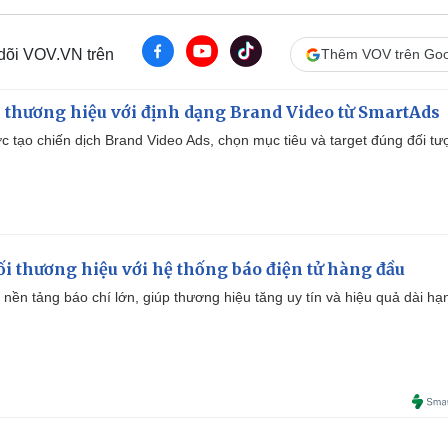
i
 dõi VOV.VN trên
Thêm VOV trên Goo
m
e
 thương hiệu với định dạng Brand Video từ SmartAds
tạo chiến dịch Brand Video Ads, chọn mục tiêu và target đúng đối tư
i thương hiệu với hệ thống báo điện tử hàng đầu
 nền tảng báo chí lớn, giúp thương hiệu tăng uy tín và hiệu quả dài hạ