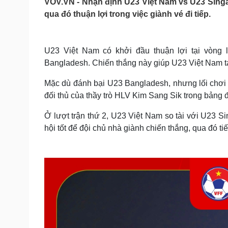
VOV.VN - Nhận định U23 Việt Nam vs U23 Sing
Tin nóng
Việt Nam
qua đó thuận lợi trong việc giành vé đi tiếp.
Tư vấn luật
Phân tích
U23 Việt Nam có khởi đầu thuận lợi tại vòng 
Sức khỏe
Đời sống
Bangladesh. Chiến thắng này giúp U23 Việt Nam t
Dinh dưỡng - món ngon
Nhà đẹp
Cây thuốc
Blog
Mặc dù đánh bại U23 Bangladesh, nhưng lối chơi c
Sản phụ khoa
Tình yêu - Gia đình
đối thủ của thầy trò HLV Kim Sang Sik trong bảng 
Nhi khoa
Nam khoa
Ở lượt trận thứ 2, U23 Việt Nam so tài với U23 Si
Làm đẹp - giảm cân
hội tốt để đội chủ nhà giành chiến thắng, qua đó ti
Phòng mạch online
Ăn sạch sống khỏe
Cải chính