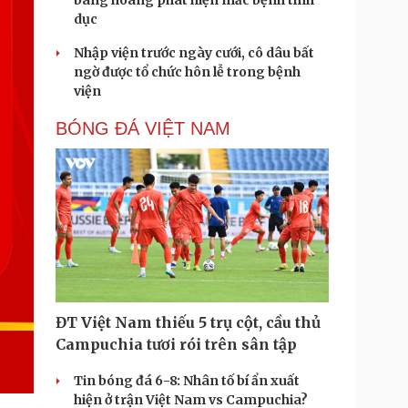
bàng hoàng phát hiện mắc bệnh tình
dục
Nhập viện trước ngày cưới, cô dâu bất
ngờ được tổ chức hôn lễ trong bệnh
viện
BÓNG ĐÁ VIỆT NAM
ĐT Việt Nam thiếu 5 trụ cột, cầu thủ
Campuchia tươi rói trên sân tập
Tin bóng đá 6-8: Nhân tố bí ẩn xuất
hiện ở trận Việt Nam vs Campuchia?