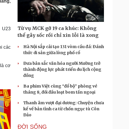
hắng,
Doanh nghiệp 24h
Tin Công nghệ
Doanh nhân
Trải nghiệm
ì cộng đồng
Chuyển đổi số
Từ vụ MCK gỡ 19 ca khúc: Không
c U23
u lịch
Podcast
thể gây sốc rồi chỉ xin lỗi là xong
Tư vấn
Câu chuyện thời sự
Săn Tour
Đọc truyện đêm khuya
Hà Nội sắp cải tạo 131 vòm cầu đá: Đánh
i các
heck-in
Cửa sổ tình yêu
thức di sản giữa lòng phố cổ
Kể chuyện cho bé
Đưa bản sắc văn hóa người Mường trở
Hạt giống tâm hồn
 là cơ
thành động lực phát triển du lịch cộng
đồng
Ba phim Việt cùng “đổ bộ” phòng vé
tháng 8, đối đầu loạt bom tấn ngoại
Thanh âm vượt đại dương: Chuyện chưa
kể về bản tình ca từ chốn ngục tù Côn
Đảo
ĐỜI SỐNG