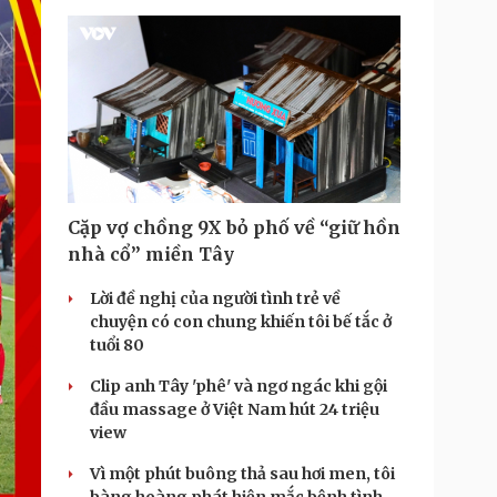
Cặp vợ chồng 9X bỏ phố về “giữ hồn
nhà cổ” miền Tây
Lời đề nghị của người tình trẻ về
chuyện có con chung khiến tôi bế tắc ở
tuổi 80
Clip anh Tây 'phê' và ngơ ngác khi gội
đầu massage ở Việt Nam hút 24 triệu
view
Vì một phút buông thả sau hơi men, tôi