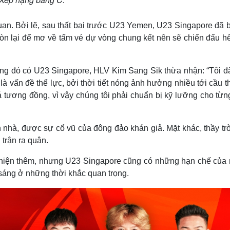
n. Bởi lẽ, sau thất bại trước U23 Yemen, U23 Singapore đã b
còn lại để mơ về tấm vé dự vòng chung kết nên sẽ chiến đấu hế
rong đó có U23 Singapore, HLV Kim Sang Sik thừa nhận: “Tôi đã
 là vấn đề thể lực, bởi thời tiết nóng ảnh hưởng nhiều tới cầu t
há tương đồng, vì vậy chúng tôi phải chuẩn bị kỹ lưỡng cho từn
n nhà, được sự cổ vũ của đông đảo khán giả. Mặt khác, thầy tr
 trận ra quân.
thiện thêm, nhưng U23 Singapore cũng có những hạn chế của 
 sáng ở những thời khắc quan trọng.