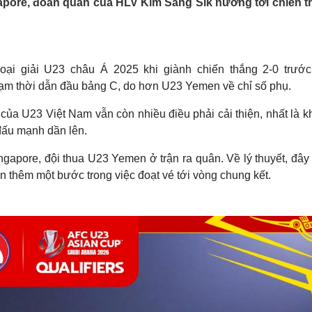
apore, đoàn quân của HLV Kim Sang Sik hướng tới chiến t
Lịch thi đấu bóng đá
Xe máy
Thế giới thể thao
Tư vấn
eSports
V
Hậu trường
loại giải U23 châu Á 2025 khi giành chiến thắng 2-0 trướ
Văn hóa
Giải trí
D
ạm thời dẫn đầu bảng C, do hơn U23 Yemen về chỉ số phụ.
Sân khấu - Điện ảnh
Nghệ sĩ
Văn học
Thời trang
ủa U23 Việt Nam vẫn còn nhiều điều phải cải thiện, nhất là kh
Âm nhạc
Sao Việt
c
đấu mạnh dần lên.
Di sản
ngapore, đội thua U23 Yemen ở trận ra quân. Về lý thuyết, đây
ến thêm một bước trong việc đoạt vé tới vòng chung kết.