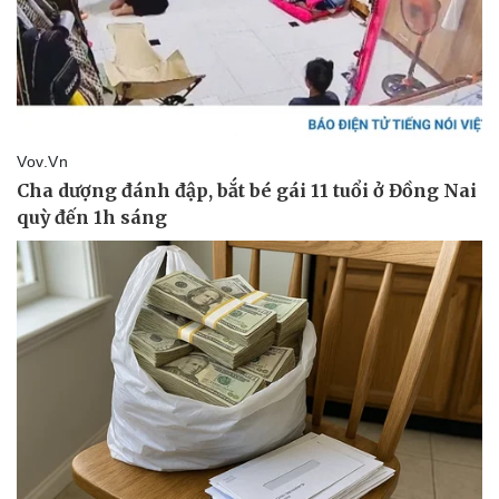
Sức khỏe
Đời sống
Dinh dưỡng - món ngon
Nhà đẹp
Cây thuốc
Blog
Sản phụ khoa
Tình yêu - Gia đình
Nhi khoa
Nam khoa
Làm đẹp - giảm cân
Phòng mạch online
Ăn sạch sống khỏe