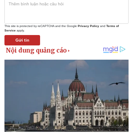
This site is protected by reCAPTCHA and the Google
Privacy Policy
and
Terms of
Service
apply.
Gửi tin
Pháp luật
Quân sự - Quốc phòng
Vụ án
Vũ khí
Tin nóng
Việt Nam
Tư vấn luật
Phân tích