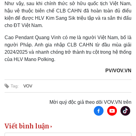
Như vậy, sau khi chính thức sở hữu quốc tịch Việt Nam,
hậu vệ thuộc biên chế CLB CAHN đã hoàn toàn đủ điểu
Kinh tế
Thị trường
kiện để được HLV Kim Sang Sik triệu tập và ra sân thi đấu
Bất động sản
Giá vàng
cho ĐT Việt Nam.
Khởi nghiệp
Tiêu dùng
Tỷ giá
Cao Pendant Quang Vinh có mẹ là người Việt Nam, bố là
Chứng khoán
người Pháp. Anh gia nhập CLB CAHN từ đầu mùa giải
Giá cà phê
2024/2025 và nhanh chóng trở thành trụ cột trong hệ thống
của HLV Mano Polking.
PV/VOV.VN
Tag:
VOV
Mời quý độc giả theo dõi VOV.VN trên
Viết bình luận