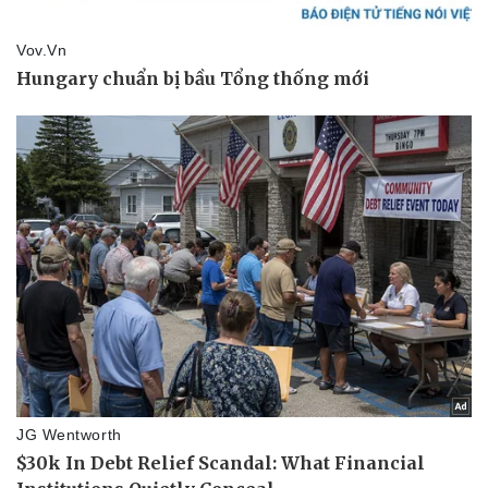
Thể thao
Ô tô - Xe máy
Bóng đá
Ô tô
Lịch thi đấu bóng đá
Xe máy
Thế giới thể thao
Tư vấn
eSports
Hậu trường