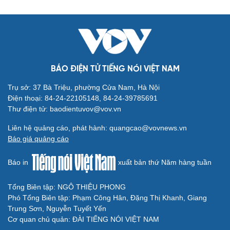
BÁO ĐIỆN TỬ TIẾNG NÓI VIỆT NAM
Trụ sở: 37 Bà Triệu, phường Cửa Nam, Hà Nội
Cải chính
Điện thoại: 84-24-22105148, 84-24-39785691
Thư điện tử: baodientuvov@vov.vn
Liên hệ quảng cáo, phát hành: quangcao@vovnews.vn
Báo giá quảng cáo
Báo in
xuất bản thứ Năm hàng tuần
Tổng Biên tập: NGÔ THIỆU PHONG
Phó Tổng Biên tập: Phạm Công Hân, Đặng Thị Khanh, Giang
Trung Sơn, Nguyễn Tuyết Yến
Cơ quan chủ quản: ĐÀI TIẾNG NÓI VIỆT NAM