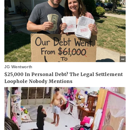
Doanh nghiệp
Công nghệ
Thông tin doanh nghiệp
Sành điệu
Doanh nghiệp 24h
Tin Công nghệ
Doanh nhân
Trải nghiệm
Vì cộng đồng
Chuyển đổi số