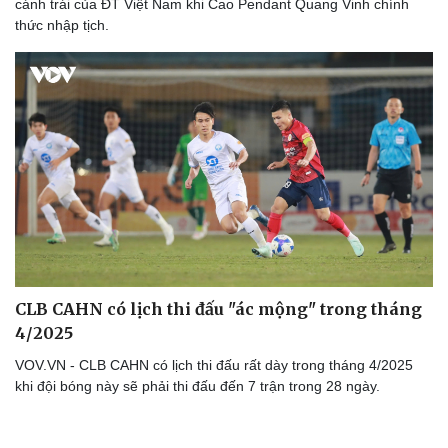
cánh trái của ĐT Việt Nam khi Cao Pendant Quang Vinh chính
thức nhập tịch.
Du lịch
Podcast
Tư vấn
Câu chuyện thời sự
Săn Tour
Đọc truyện đêm khuya
check-in
Cửa sổ tình yêu
Kể chuyện cho bé
Hạt giống tâm hồn
CLB CAHN có lịch thi đấu "ác mộng" trong tháng
4/2025
VOV.VN - CLB CAHN có lịch thi đấu rất dày trong tháng 4/2025
khi đội bóng này sẽ phải thi đấu đến 7 trận trong 28 ngày.