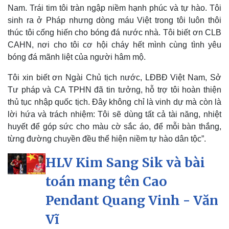
Infographic
Nam. Trái tim tôi tràn ngập niềm hạnh phúc và tự hào. Tôi
sinh ra ở Pháp nhưng dòng máu Việt trong tôi luôn thôi
thúc tôi cống hiến cho bóng đá nước nhà. Tôi biết ơn CLB
CAHN, nơi cho tôi cơ hội cháy hết mình cùng tình yêu
bóng đá mãnh liệt của người hâm mộ.
Tôi xin biết ơn Ngài Chủ tịch nước, LĐBĐ Việt Nam, Sở
Tư pháp và CA TPHN đã tin tưởng, hỗ trợ tôi hoàn thiện
thủ tục nhập quốc tịch. Đây không chỉ là vinh dự mà còn là
lời hứa và trách nhiệm: Tôi sẽ dùng tất cả tài năng, nhiệt
huyết để góp sức cho màu cờ sắc áo, để mỗi bàn thắng,
từng đường chuyền đều thể hiện niềm tự hào dân tộc”.
HLV Kim Sang Sik và bài
toán mang tên Cao
Pendant Quang Vinh - Văn
Vĩ