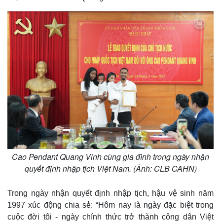
Cao Pendant Quang Vinh cùng gia đình trong ngày nhận
quyết định nhập tịch Việt Nam. (Ảnh: CLB CAHN)
Thế giới
Multimedia
Quan sát
Video
Trong ngày nhận quyết định nhập tịch, hậu vệ sinh năm
Cuộc sống đó đây
Ảnh
1997 xúc động chia sẻ: “Hôm nay là ngày đặc biệt trong
Hồ sơ
E-Magazine
cuộc đời tôi - ngày chính thức trở thành công dân Việt