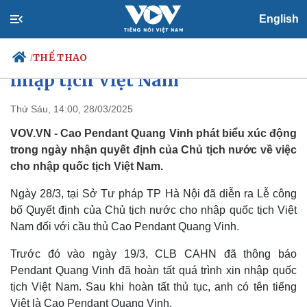
English
Quang Vinh phát biểu xúc động
trong ngày nhận quyết định
THỂ THAO
/
nhập tịch Việt Nam
Thứ Sáu, 14:00, 28/03/2025
Chính trị
Xã hội
VOV.VN - Cao Pendant Quang Vinh phát biểu xúc động
Đảng
Tin 24h
trong ngày nhận quyết định của Chủ tịch nước về việc
Tổ chức nhân sự
Dự báo thời tiết
cho nhập quốc tịch Việt Nam.
Quốc hội
Giáo dục
Nhận diện sự thật
Dấu ấn VOV
Ngày 28/3, tại Sở Tư pháp TP Hà Nội đã diễn ra Lễ công
Việc làm
bố Quyết định của Chủ tịch nước cho nhập quốc tịch Việt
Biển đảo
Nam đối với cầu thủ Cao Pendant Quang Vinh.
Trước đó vào ngày 19/3, CLB CAHN đã thông báo
Pendant Quang Vinh đã hoàn tất quá trình xin nhập quốc
tịch Việt Nam. Sau khi hoàn tất thủ tục, anh có tên tiếng
Việt là Cao Pendant Quang Vinh.