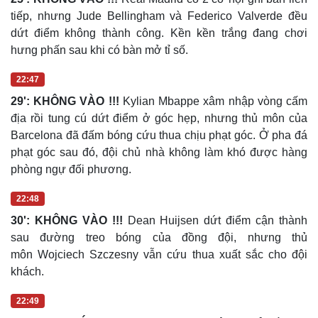
tiếp, nhưng Jude Bellingham và Federico Valverde đều
dứt điểm không thành công. Kền kền trắng đang chơi
hưng phấn sau khi có bàn mở tỉ số.
22:47
29': KHÔNG VÀO !!!
Kylian Mbappe xâm nhập vòng cấm
địa rồi tung cú dứt điểm ở góc hẹp, nhưng thủ môn của
Barcelona đã đấm bóng cứu thua chịu phạt góc. Ở pha đá
phạt góc sau đó, đội chủ nhà không làm khó được hàng
phòng ngự đối phương.
22:48
30': KHÔNG VÀO !!!
Dean Huijsen dứt điểm cận thành
sau đường treo bóng của đồng đội, nhưng thủ
môn Wojciech Szczesny vẫn cứu thua xuất sắc cho đội
khách.
22:49