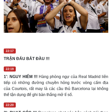
Doanh nghiệp
Công nghệ
Thông tin doanh nghiệp
Sành điệu
Doanh nghiệp 24h
Tin Công nghệ
Doanh nhân
Trải nghiệm
Vì cộng đồng
Chuyển đổi số
22:17
TRẬN ĐẤU BẮT ĐẦU !!!
22:19
1': NGUY HIỂM !!!
Hàng phòng ngự của Real Madrid liên
tiếp có những đường chuyền hỏng trước vòng cấm địa
của Courtois, rất may là các cầu thủ Barcelona lại không
thể tận dụng để ghi bàn thắng mở tỉ số.
22:20