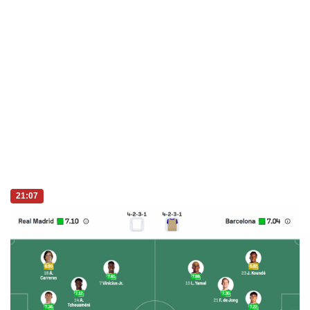
Vụ án
Vũ khí
Tin nóng
Việt Nam
Tư vấn luật
Phân tích
21:07