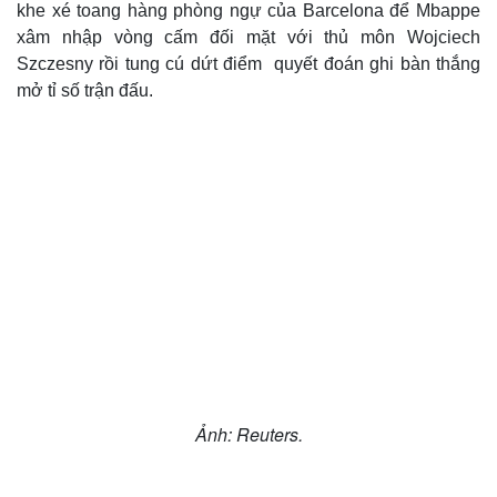
khe xé toang hàng phòng ngự của Barcelona để Mbappe
xâm nhập vòng cấm đối mặt với thủ môn Wojciech
Szczesny rồi tung cú dứt điểm quyết đoán ghi bàn thắng
mở tỉ số trận đấu.
Văn hóa
Giải trí
Sân khấu - Điện ảnh
Nghệ sĩ
Văn học
Thời trang
Âm nhạc
Sao Việt
Di sản
Ảnh: Reuters.