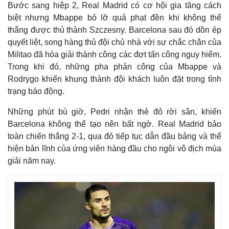
Bước sang hiệp 2, Real Madrid có cơ hội gia tăng cách
biệt nhưng Mbappe bỏ lỡ quả phạt đền khi không thể
thắng được thủ thành Szczesny. Barcelona sau đó dồn ép
quyết liệt, song hàng thủ đội chủ nhà với sự chắc chắn của
Militao đã hóa giải thành công các đợt tấn công nguy hiểm.
Trong khi đó, những pha phản công của Mbappe và
Rodrygo khiến khung thành đội khách luôn đặt trong tình
trạng báo động.
Những phút bù giờ, Pedri nhận thẻ đỏ rời sân, khiến
Barcelona không thể tạo nên bất ngờ. Real Madrid bảo
toàn chiến thắng 2-1, qua đó tiếp tục dẫn đầu bảng và thể
Thế giới
Multimedia
hiện bản lĩnh của ứng viên hàng đầu cho ngôi vô địch mùa
giải năm nay.
Quan sát
Video
Cuộc sống đó đây
Ảnh
Hồ sơ
E-Magazine
Infographic