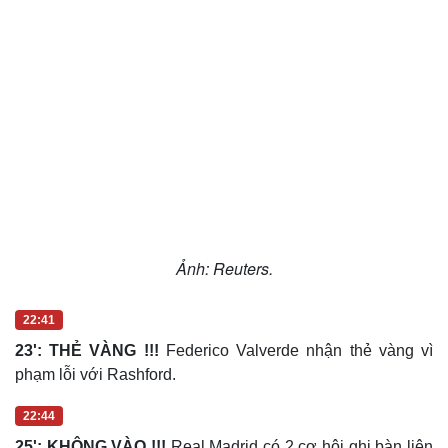
Ảnh: Reuters.
22:41
23': THẺ VÀNG !!!
Federico Valverde nhận thẻ vàng vì
phạm lỗi với Rashford.
22:44
25': KHÔNG VÀO !!!
Real Madrid có 2 cơ hội ghi bàn liên