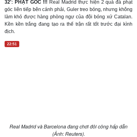
32': PHẠT GÓC !!!
Real Madrid thực hiện 2 quả đá phạt
góc liên tiếp bên cánh phải, Guler treo bóng, nhưng không
làm khó được hàng phòng ngự của đội bóng xứ Catalan.
Kền kền trắng đang tạo ra thế trận rất tốt trước đại kình
địch.
22:51
Du lịch
Podcast
Tư vấn
Câu chuyện thời sự
Săn Tour
Đọc truyện đêm khuya
Real Madrid và Barcelona đang chơi đôi công hấp dẫn
check-in
Cửa sổ tình yêu
(Ảnh: Reuters).
Kể chuyện cho bé