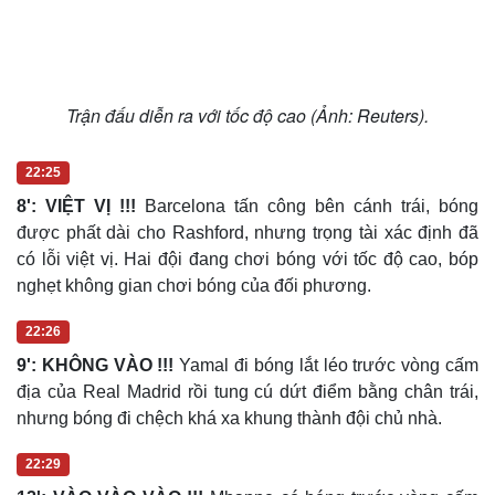
Trận đấu diễn ra với tốc độ cao (Ảnh: Reuters).
Sức khỏe
Đời sống
22:25
Dinh dưỡng - món ngon
Nhà đẹp
8': VIỆT VỊ !!!
Barcelona tấn công bên cánh trái, bóng
Cây thuốc
Blog
được phất dài cho Rashford, nhưng trọng tài xác định đã
Sản phụ khoa
Tình yêu - Gia đình
có lỗi việt vị. Hai đội đang chơi bóng với tốc độ cao, bóp
Nhi khoa
nghẹt không gian chơi bóng của đối phương.
Nam khoa
Làm đẹp - giảm cân
22:26
Phòng mạch online
Ăn sạch sống khỏe
9': KHÔNG VÀO !!!
Yamal đi bóng lắt léo trước vòng cấm
địa của Real Madrid rồi tung cú dứt điểm bằng chân trái,
nhưng bóng đi chệch khá xa khung thành đội chủ nhà.
22:29