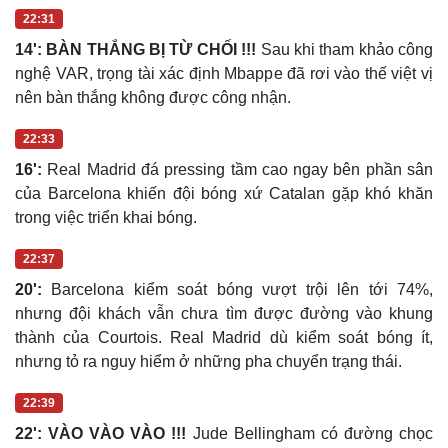
22:31
14': BÀN THẮNG BỊ TỪ CHỐI !!!
Sau khi tham khảo công
nghệ VAR, trọng tài xác định Mbappe đã rơi vào thế việt vị
nên bàn thắng không được công nhận.
22:33
16':
Real Madrid đá pressing tầm cao ngay bên phần sân
của Barcelona khiến đội bóng xứ Catalan gặp khó khăn
trong việc triển khai bóng.
22:37
20':
Barcelona kiểm soát bóng vượt trội lên tới 74%,
nhưng đội khách vẫn chưa tìm được đường vào khung
thành của Courtois. Real Madrid dù kiểm soát bóng ít,
nhưng tỏ ra nguy hiểm ở những pha chuyển trạng thái.
22:39
22': VÀO VÀO VÀO !!!
Jude Bellingham có đường chọc