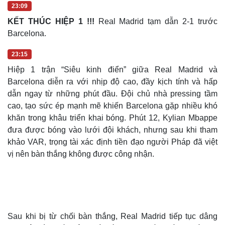
Ảnh: Reuters.
23:03
45+1': BÀN THẮNG BỊ TỪ CHỐI !!!
Mbappe đã đưa được
bóng vào lưới của Barcelona, nhưng trọng tài xác định tiền
đạo người Pháp đã rơi vào thế việt vị.
23:07
45+4': KHÔNG ĐƯỢC !!!
Kylian Mbappe xâm nhập vòng