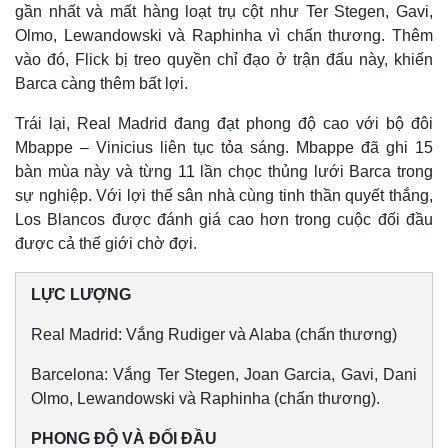
gần nhất và mất hàng loạt trụ cột như Ter Stegen, Gavi,
Olmo, Lewandowski và Raphinha vì chấn thương. Thêm
vào đó, Flick bị treo quyền chỉ đạo ở trận đấu này, khiến
Barca càng thêm bất lợi.
Trái lại, Real Madrid đang đạt phong độ cao với bộ đôi
Mbappe – Vinicius liên tục tỏa sáng. Mbappe đã ghi 15
bàn mùa này và từng 11 lần chọc thủng lưới Barca trong
sự nghiệp. Với lợi thế sân nhà cùng tinh thần quyết thắng,
Los Blancos được đánh giá cao hơn trong cuộc đối đầu
được cả thế giới chờ đợi.
LỰC LƯỢNG
Real Madrid: Vắng Rudiger và Alaba (chấn thương)
Kinh tế
Thị trường
Bất động sản
Giá vàng
Barcelona: Vắng Ter Stegen, Joan Garcia, Gavi, Dani
Khởi nghiệp
Tiêu dùng
Olmo, Lewandowski và Raphinha (chấn thương).
Tỷ giá
Chứng khoán
PHONG ĐỘ VÀ ĐỐI ĐẦU