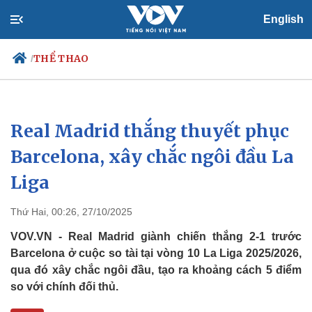
English
THỂ THAO
/
Real Madrid thắng thuyết phục
Chính trị
Xã hội
Đảng
Tin 24h
Barcelona, xây chắc ngôi đầu La
Tổ chức nhân sự
Dự báo thời tiết
Liga
Quốc hội
Giáo dục
Nhận diện sự thật
Dấu ấn VOV
Việc làm
Thứ Hai, 00:26, 27/10/2025
Biển đảo
VOV.VN - Real Madrid giành chiến thắng 2-1 trước
Barcelona ở cuộc so tài tại vòng 10 La Liga 2025/2026,
qua đó xây chắc ngôi đầu, tạo ra khoảng cách 5 điểm
so với chính đối thủ.