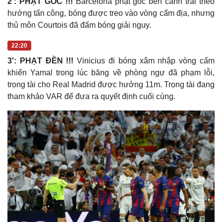
2': PHẠT GÓC !!!
Barcelona phạt góc bên cánh trái theo
hướng tấn công, bóng được treo vào vòng cấm địa, nhưng
thủ môn Courtois đã đấm bóng giải nguy.
22:20
3': PHẠT ĐỀN !!!
Vinicius đi bóng xâm nhập vòng cấm
khiến Yamal trong lúc băng về phòng ngự đã phạm lỗi,
trọng tài cho Real Madrid được hưởng 11m. Trọng tài đang
tham khảo VAR để đưa ra quyết định cuối cùng.