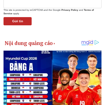
This site is protected by reCAPTCHA and the Google
Privacy Policy
and
Terms of
Service
apply.
Gửi tin
Kinh tế
Thị trường
Bất động sản
Giá vàng
Khởi nghiệp
Tiêu dùng
Tỷ giá
Chứng khoán
Giá cà phê