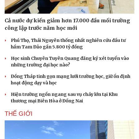
Văn hóa
Giải trí
Sân khấu - Điện ảnh
Nghệ sĩ
Văn học
Thời trang
Cả nước dự kiến giảm hơn 17.000 đầu mối trường
Âm nhạc
Sao Việt
công lập trước năm học mới
Di sản
Phú Thọ, Thái Nguyên thống nhất nghiên cứu đầu tư
hầm Tam Đảo gần 5.800 tỷ đồng
Học sinh Chuyên Tuyên Quang đăng ký xét tuyển vào
những trường đại học nào?
Đồng Tháp tinh gọn mạng lưới trường học, giữ ổn định
hoạt động dạy và học
Hiện trường ngổn ngang sau vụ cháy lớn tại Khu
thương mại Biên Hòa ở Đồng Nai
THẾ GIỚI