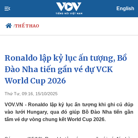
English
THỂ THAO
/
Ronaldo lập kỷ lục ấn tượng, Bồ
Chính trị
Xã hội
Đảng
Tin 24h
Đào Nha tiến gần vé dự VCK
Tổ chức nhân sự
Dự báo thời tiết
World Cup 2026
Quốc hội
Giáo dục
Nhận diện sự thật
Dấu ấn VOV
Việc làm
Thứ Tư, 09:16, 15/10/2025
Biển đảo
VOV.VN - Ronaldo lập kỷ lục ấn tượng khi ghi cú đúp
vào lưới Hungary, qua đó giúp Bồ Đào Nha tiến gần
tấm vé dự vòng chung kết World Cup 2026.