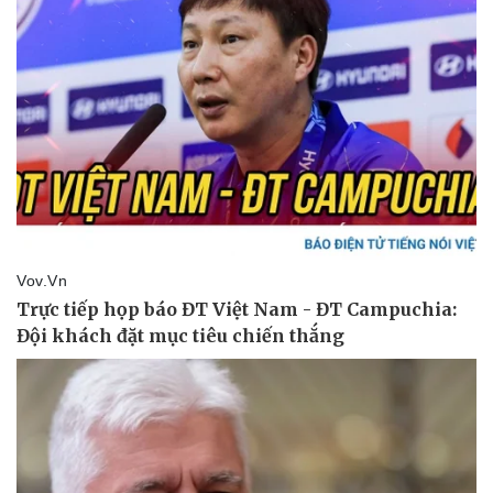
Pháp luật
Quân sự - Quốc phòng
Vụ án
Vũ khí
Tin nóng
Việt Nam
Tư vấn luật
Phân tích