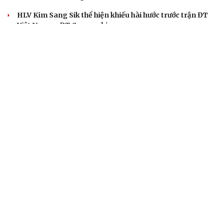
HLV Kim Sang Sik thể hiện khiếu hài hước trước trận ĐT
Việt Nam vs ĐT Campuchia
Toàn cảnh: Họp báo trước trận đấu ĐT Việt Nam vs ĐT
Campuchia tại ASEAN Cup 2026
Hà Nội FC vô địch giải nhi đồng toàn quốc: Sự khẳng
định của hệ thống đào tạo trẻ
Chuyển nhượng V-League 2026/2027: HLV Popov tái
ngộ cựu cầu thủ Thanh Hóa
BÓNG ĐÁ QUỐC TẾ