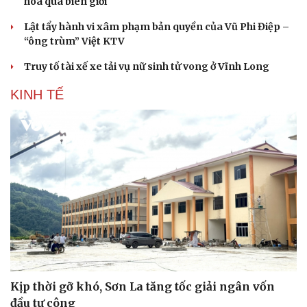
hóa qua biên giới
Du lịch
Podcast
Lật tẩy hành vi xâm phạm bản quyền của Vũ Phi Điệp –
“ông trùm” Việt KTV
Tư vấn
Câu chuyện thời sự
Săn Tour
Đọc truyện đêm khuya
Truy tố tài xế xe tải vụ nữ sinh tử vong ở Vĩnh Long
check-in
Cửa sổ tình yêu
Kể chuyện cho bé
KINH TẾ
Hạt giống tâm hồn
Kịp thời gỡ khó, Sơn La tăng tốc giải ngân vốn
đầu tư công