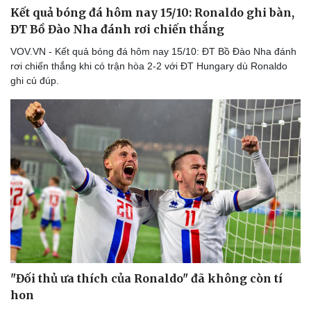
Kết quả bóng đá hôm nay 15/10: Ronaldo ghi bàn,
ĐT Bồ Đào Nha đánh rơi chiến thắng
VOV.VN - Kết quả bóng đá hôm nay 15/10: ĐT Bồ Đào Nha đánh
rơi chiến thắng khi có trận hòa 2-2 với ĐT Hungary dù Ronaldo
ghi cú đúp.
Thể thao
Ô tô - Xe máy
Bóng đá
Ô tô
Lịch thi đấu bóng đá
Xe máy
Thế giới thể thao
Tư vấn
eSports
"Đối thủ ưa thích của Ronaldo" đã không còn tí
Hậu trường
hon