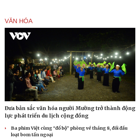
VĂN HÓA
Doanh nghiệp
Công nghệ
Đưa bản sắc văn hóa người Mường trở thành động
lực phát triển du lịch cộng đồng
Thông tin doanh nghiệp
Sành điệu
Doanh nghiệp 24h
Tin Công nghệ
Ba phim Việt cùng “đổ bộ” phòng vé tháng 8, đối đầu
Doanh nhân
Trải nghiệm
loạt bom tấn ngoại
Vì cộng đồng
Chuyển đổi số