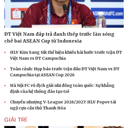
ĐT Việt Nam đáp trả đanh thép trước làn sóng
chê bai ASEAN Cup từ Indonesia
HLV Kim Sang Sik thể hiện khiếu hài hước trước trận ĐT
Việt Nam vs ĐT Campuchia
Toàn cảnh: Họp báo trước trận đấu ĐT Việt Nam vs ĐT
Campuchia tại ASEAN Cup 2026
Hà Nội FC vô địch giải nhi đồng toàn quốc: Sự khẳng
định của hệ thống đào tạo trẻ
Chuyển nhượng V-League 2026/2027: HLV Popov tái
Sức khỏe
Đời sống
ngộ cựu cầu thủ Thanh Hóa
Dinh dưỡng - món ngon
Nhà đẹp
Cây thuốc
Blog
GIẢI TRÍ
Sản phụ khoa
Tình yêu - Gia đình