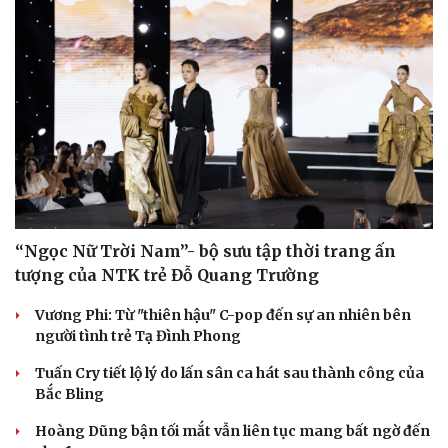
Nhi khoa
Nam khoa
Làm đẹp - giảm cân
Phòng mạch online
Ăn sạch sống khỏe
“Ngọc Nữ Trời Nam”- bộ sưu tập thời trang ấn
tượng của NTK trẻ Đỗ Quang Trường
Vương Phi: Từ "thiên hậu" C-pop đến sự an nhiên bên
người tình trẻ Tạ Đình Phong
Tuấn Cry tiết lộ lý do lấn sân ca hát sau thành công của
Bắc Bling
Hoàng Dũng bận tối mắt vẫn liên tục mang bất ngờ đến