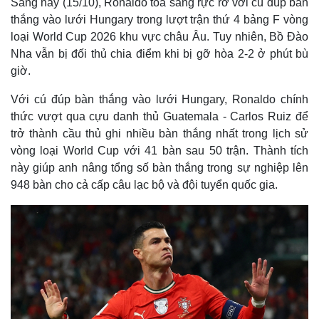
Sáng nay (15/10), Ronaldo tỏa sáng rực rỡ với cú đúp bàn
thắng vào lưới Hungary trong lượt trận thứ 4 bảng F vòng
loại World Cup 2026 khu vực châu Âu. Tuy nhiên, Bồ Đào
Nha vẫn bị đối thủ chia điểm khi bị gỡ hòa 2-2 ở phút bù
giờ.
Với cú đúp bàn thắng vào lưới Hungary, Ronaldo chính
thức vượt qua cựu danh thủ Guatemala - Carlos Ruiz để
trở thành cầu thủ ghi nhiều bàn thắng nhất trong lịch sử
vòng loại World Cup với 41 bàn sau 50 trận. Thành tích
này giúp anh nâng tổng số bàn thắng trong sự nghiệp lên
948 bàn cho cả cấp câu lạc bộ và đội tuyển quốc gia.