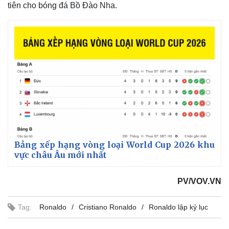
tiên cho bóng đá Bồ Đào Nha.
Thế giới
Multimedia
Quan sát
Video
Bảng xếp hạng vòng loại World Cup 2026 khu
Cuộc sống đó đây
Ảnh
vực châu Âu mới nhất
Hồ sơ
E-Magazine
Infographic
PV/VOV.VN
Tag:
Ronaldo
Cristiano Ronaldo
Ronaldo lập kỷ lục