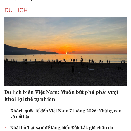
DU LỊCH
Văn hóa
Giải trí
Du lịch biển Việt Nam: Muốn bứt phá phải vượt
Sân khấu - Điện ảnh
Nghệ sĩ
khỏi lợi thế tự nhiên
Văn học
Thời trang
Âm nhạc
Sao Việt
Khách quốc tế đến Việt Nam 7 tháng 2026: Những con
Di sản
số nổi bật
Nhặt bỏ 'hạt sạn' để làng biển Đắk Lắk giữ chân du