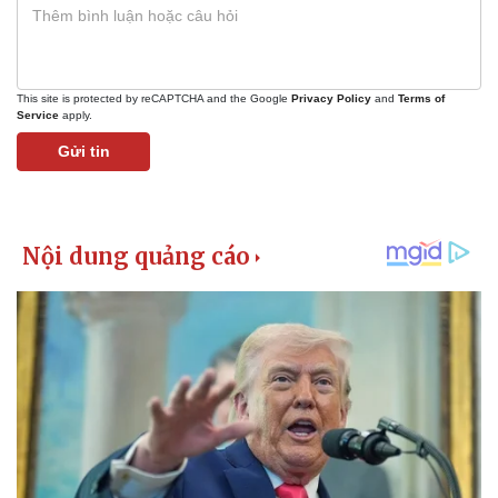
This site is protected by reCAPTCHA and the Google
Privacy Policy
and
Terms of
Service
apply.
Gửi tin
Kinh tế
Thị trường
Bất động sản
Giá vàng
Khởi nghiệp
Tiêu dùng
Tỷ giá
Chứng khoán