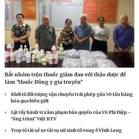
Hạt giống tâm hồn
Bắt nhóm trộn thuốc giảm đau với thảo dược để
làm "thuốc Đông y gia truyền"
Khởi tố đối tượng vận chuyển trái phép gần 50 tấn hàng
hóa qua biên giới
Lật tẩy hành vi xâm phạm bản quyền của Vũ Phi Điệp –
“ông trùm” Việt KTV
Truy tố tài xế xe tải vụ nữ sinh tử vong ở Vĩnh Long