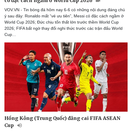
có đặc cách ngầm ở World Cup 2026
Thể thao
Ô tô - Xe máy
VOV.VN - Tin bóng đá hôm nay 6-6 có những nội dung đáng chú
Bóng đá
Ô tô
ý sau đây: Ronaldo mất “vé ưu tiên”, Messi có đặc cách ngầm ở
Lịch thi đấu bóng đá
Xe máy
World Cup 2026; Đức chịu tổn thất lớn trước thềm World Cup
Thế giới thể thao
Tư vấn
2026; FIFA bất ngờ thay đổi nghi thức trước các trận đấu World
eSports
Cup…
Hậu trường
Hồng Kông (Trung Quốc) đăng cai FIFA ASEAN
Cup