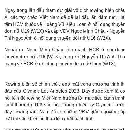
Ngay trong lần đầu tham dự giải vô địch rowing biển châu
Á, các tay chèo Việt Nam đã để lại dấu ấn đậm nét. Hai
tấm HCV thuộc về Hoàng Vũ Kiều Loan ở nội dung thuyền
đơn nữ U19 (W1X) và cặp VĐV Ngọc Minh Châu - Nguyễn
Thị Ngọc Ánh ở nội dung thuyền đôi nữ U16 (W2X).
Ngoài ra, Ngọc Minh Châu còn giành HCB ở nội dung
thuyền đơn nữ U16 (W1X), trong khi Nguyễn Thị Anh Thơ
mang về HCĐ ở nội dung thuyền đơn nữ Open (W1X).
Rowing biển sẽ chính thức góp mặt trong chương trình thi
đấu của Olympic Los Angeles 2028. Đây được xem là cơ
hội lớn để rowing Việt Nam hướng tới mục tiêu cạnh tranh
suất tham dự Thế vận hội. Trong nhiều kỳ Olympic trước
đây, rowing Việt Nam đã có những VĐV giành quyền góp
mặt tại sân chơi thể thao lớn nhất hành tinh.