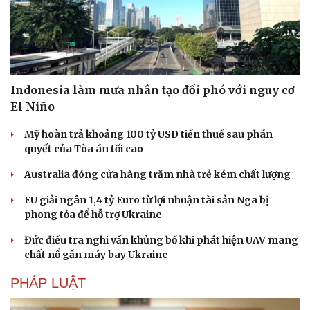
Indonesia làm mưa nhân tạo đối phó với nguy cơ
El Niño
Mỹ hoàn trả khoảng 100 tỷ USD tiền thuế sau phán
quyết của Tòa án tối cao
Australia đóng cửa hàng trăm nhà trẻ kém chất lượng
EU giải ngân 1,4 tỷ Euro từ lợi nhuận tài sản Nga bị
phong tỏa để hỗ trợ Ukraine
Đức điều tra nghi vấn khủng bố khi phát hiện UAV mang
Du lịch
Podcast
chất nổ gần máy bay Ukraine
Tư vấn
Câu chuyện thời sự
Săn Tour
Đọc truyện đêm khuya
PHÁP LUẬT
check-in
Cửa sổ tình yêu
Kể chuyện cho bé