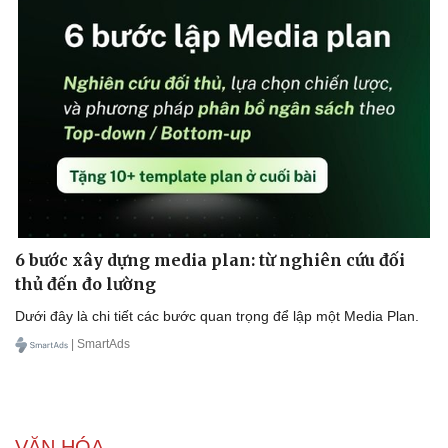
Doanh nghiệp
Công nghệ
Thông tin doanh nghiệp
Sành điệu
Doanh nghiệp 24h
Tin Công nghệ
Doanh nhân
Trải nghiệm
Vì cộng đồng
Chuyển đổi số
6 bước xây dựng media plan: từ nghiên cứu đối
thủ đến đo lường
Dưới đây là chi tiết các bước quan trọng để lập một Media Plan.
| SmartAds
VĂN HÓA