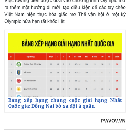
Việc rowing biển được đưa vào chương trình Olympic mở
ra thêm một hướng đi mới, tạo điều kiện để các tay chèo
Việt Nam hiện thực hóa giấc mơ Thế vận hội ở một kỳ
Olympic hứa hẹn rất khốc liệt.
Thế giới
Multimedia
Quan sát
Video
Cuộc sống đó đây
Ảnh
Bảng xếp hạng chung cuộc giải hạng Nhất
Hồ sơ
E-Magazine
Quốc gia: Đồng Nai bỏ xa đội á quân
Infographic
PV/VOV.VN