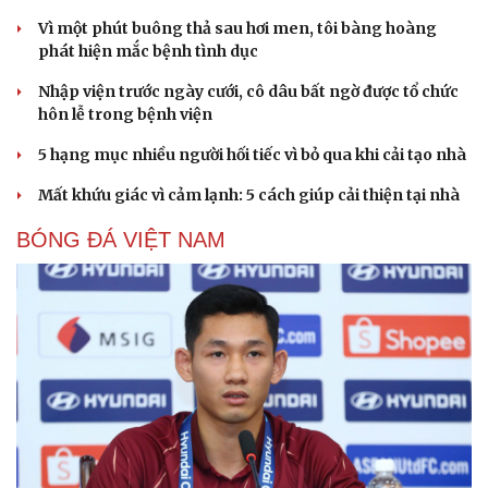
Vì một phút buông thả sau hơi men, tôi bàng hoàng
phát hiện mắc bệnh tình dục
Nhập viện trước ngày cưới, cô dâu bất ngờ được tổ chức
hôn lễ trong bệnh viện
5 hạng mục nhiều người hối tiếc vì bỏ qua khi cải tạo nhà
Sức khỏe
Đời sống
Mất khứu giác vì cảm lạnh: 5 cách giúp cải thiện tại nhà
Dinh dưỡng - món ngon
Nhà đẹp
Cây thuốc
Blog
BÓNG ĐÁ VIỆT NAM
Sản phụ khoa
Tình yêu - Gia đình
Nhi khoa
Nam khoa
Làm đẹp - giảm cân
Phòng mạch online
Ăn sạch sống khỏe