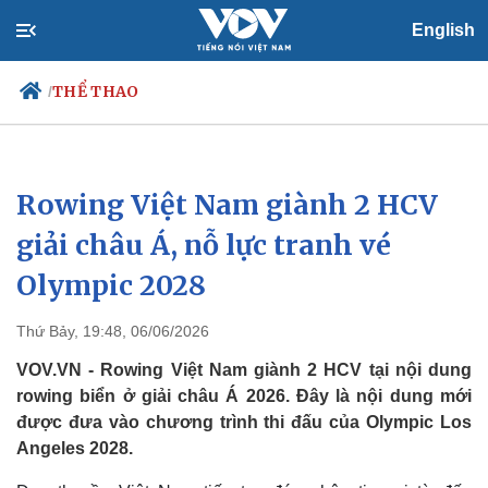
English
THỂ THAO
/
Rowing Việt Nam giành 2 HCV
Chính trị
Xã hội
Đảng
Tin 24h
giải châu Á, nỗ lực tranh vé
Tổ chức nhân sự
Dự báo thời tiết
Olympic 2028
Quốc hội
Giáo dục
Nhận diện sự thật
Dấu ấn VOV
Việc làm
Thứ Bảy, 19:48, 06/06/2026
Biển đảo
VOV.VN - Rowing Việt Nam giành 2 HCV tại nội dung
rowing biển ở giải châu Á 2026. Đây là nội dung mới
được đưa vào chương trình thi đấu của Olympic Los
Angeles 2028.