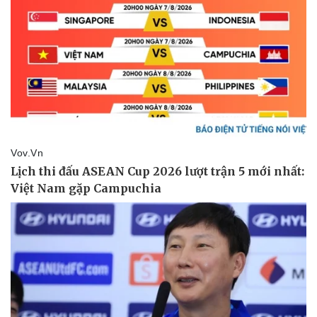
Vụ án
Vũ khí
Tin nóng
Việt Nam
Tư vấn luật
Phân tích