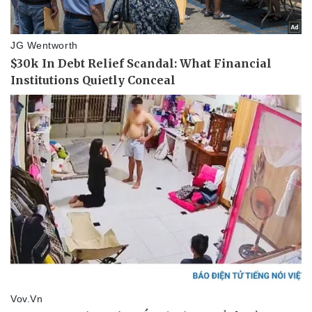
Vụ án
Vũ khí
Tin nóng
Việt Nam
Tư vấn luật
Phân tích