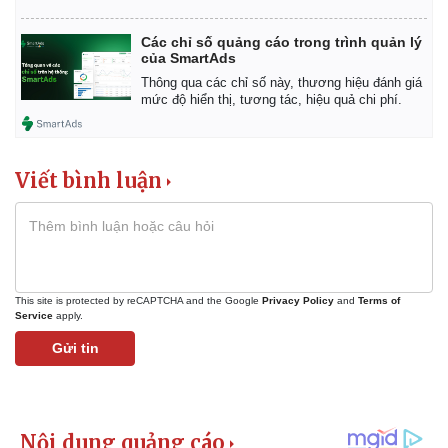
Các chỉ số quảng cáo trong trình quản lý
của SmartAds
Thông qua các chỉ số này, thương hiệu đánh giá
mức độ hiển thị, tương tác, hiệu quả chi phí.
Viết bình luận
This site is protected by reCAPTCHA and the Google
Privacy Policy
and
Terms of
Service
apply.
Kinh tế
Thị trường
Gửi tin
Bất động sản
Giá vàng
Khởi nghiệp
Tiêu dùng
Tỷ giá
Chứng khoán