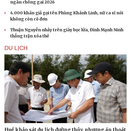
ngàn chông gai 2026
4.000 khán giả gọi tên Phùng Khánh Linh, nữ ca sĩ nói
không còn cô đơn
Thuận Nguyễn nhảy trên giày bọc lửa, Đinh Mạnh Ninh
thắng trận xóa thẻ
DU LỊCH
Văn hóa
Giải trí
Sân khấu - Điện ảnh
Nghệ sĩ
Văn học
Thời trang
Âm nhạc
Sao Việt
Di sản
Huế khảo sát du lịch đường thủy, phương án thoát