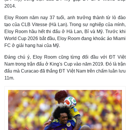
2014.
Eloy Room năm nay 37 tuổi, anh trưởng thành từ lò đào
tạo của CLB Vitesse (Hà Lan). Trong sự nghiệp của mình,
Eloy Room hầu hết thi đấu ở Hà Lan, Bỉ và Mỹ. Trước khi
World Cup 2026 bắt đầu, Eloy Room đang khoác áo Miami
FC ở giải hạng hai của Mỹ.
Đáng chú ý, Eloy Room cũng từng đối đầu với ĐT Việt
Nam trong trận đấu ở King's Cup vào năm 2019. Đó là trận
đấu mà Curacao đã thắng ĐT Việt Nam trên chấm luân lưu
11m.
Thế giới
Multimedia
Quan sát
Video
Cuộc sống đó đây
Ảnh
Hồ sơ
E-Magazine
Infographic