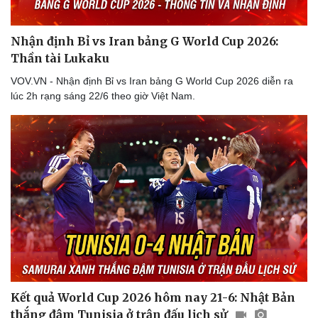
Nhận định Bỉ vs Iran bảng G World Cup 2026:
Thần tài Lukaku
VOV.VN - Nhận định Bỉ vs Iran bảng G World Cup 2026 diễn ra
lúc 2h rạng sáng 22/6 theo giờ Việt Nam.
Kết quả World Cup 2026 hôm nay 21-6: Nhật Bản
thắng đậm Tunisia ở trận đấu lịch sử