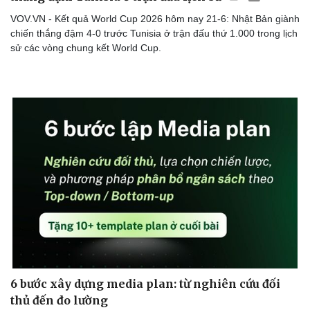
VOV.VN - Kết quả World Cup 2026 hôm nay 21-6: Nhật Bản giành
chiến thắng đậm 4-0 trước Tunisia ở trận đấu thứ 1.000 trong lịch
sử các vòng chung kết World Cup.
Doanh nghiệp
Công nghệ
Thông tin doanh nghiệp
Sành điệu
Doanh nghiệp 24h
Tin Công nghệ
Doanh nhân
Trải nghiệm
Vì cộng đồng
Chuyển đổi số
6 bước xây dựng media plan: từ nghiên cứu đối
thủ đến đo lường