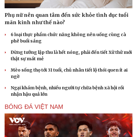
Phụ nữ nên quan tâm đến sức khỏe tình dục tuổi
mãn kinh như thế nào?
6 loại thực phẩm chức năng không nên uống cùng cà
phê buổi sáng
Sức khỏe
Đời sống
Đừng tưởng lập thu là hết nóng, phải đến tiết Xử thử mới
Dinh dưỡng - món ngon
Nhà đẹp
thật sự mát mẻ
Cây thuốc
Blog
Sản phụ khoa
Tình yêu - Gia đình
Mèo sống thọ tới 31 tuổi, chủ nhân tiết lộ thói quen ít ai
Nhi khoa
ngờ
Nam khoa
Làm đẹp - giảm cân
Ngại khám bệnh, nhiều người tự chữa bệnh xã hội rồi
Phòng mạch online
nhận hậu quả lớn
Ăn sạch sống khỏe
BÓNG ĐÁ VIỆT NAM