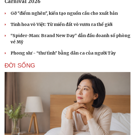
Carnival 2026
Gỡ "điểm nghẽn", kiến tạo nguồn cầu cho xuất bản
Tinh hoa võ Việt: Từ miền đất võ vươn ra thế giới
“Spider-Man: Brand New Day” dẫn đầu doanh số phòng
vé Mỹ
Phong slư - “thư tình” bằng dân ca của người Tày
ĐỜI SỐNG