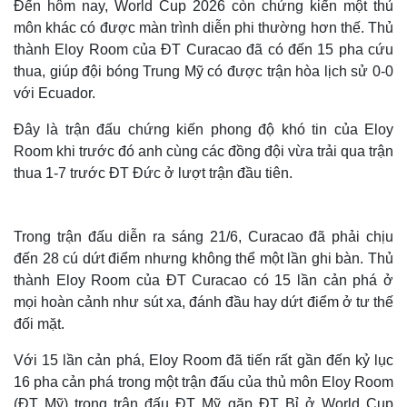
Đến hôm nay, World Cup 2026 còn chứng kiến một thủ
môn khác có được màn trình diễn phi thường hơn thế. Thủ
thành Eloy Room của ĐT Curacao đã có đến 15 pha cứu
thua, giúp đội bóng Trung Mỹ có được trận hòa lịch sử 0-0
với Ecuador.
Đây là trận đấu chứng kiến phong độ khó tin của Eloy
Room khi trước đó anh cùng các đồng đội vừa trải qua trận
thua 1-7 trước ĐT Đức ở lượt trận đầu tiên.
Trong trận đấu diễn ra sáng 21/6, Curacao đã phải chịu
đến 28 cú dứt điểm nhưng không thể một lần ghi bàn. Thủ
thành Eloy Room của ĐT Curacao có 15 lần cản phá ở
mọi hoàn cảnh như sút xa, đánh đầu hay dứt điểm ở tư thế
đối mặt.
Với 15 lần cản phá, Eloy Room đã tiến rất gần đến kỷ lục
16 pha cản phá trong một trận đấu của thủ môn Eloy Room
(ĐT Mỹ) trong trận đấu ĐT Mỹ gặp ĐT Bỉ ở World Cup