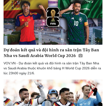
Thể thao
Ô tô - Xe máy
Bóng đá
Ô tô
Lịch thi đấu bóng đá
Xe máy
Thế giới thể thao
Tư vấn
eSports
Hậu trường
Dự đoán kết quả và đội hình ra sân trận Tây Ban
Nha vs Saudi Arabia World Cup 2026
VOV.VN - Dự đoán kết quả và đội hình ra sân trận Tây Ban Nha
vs Saudi Arabia thuộc khuôn khổ bảng H World Cup 2026 diễn ra
lúc 23h00 ngày 21/6.