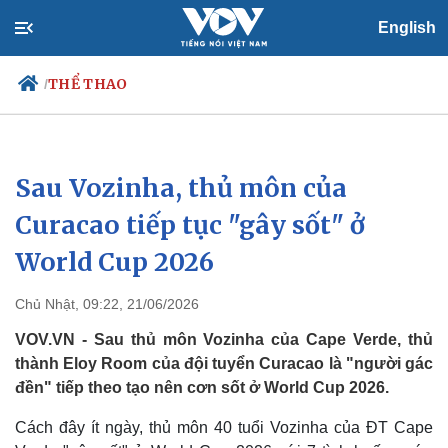
English
THỂ THAO
/
Sau Vozinha, thủ môn của
Chính trị
Xã hội
Đảng
Tin 24h
Curacao tiếp tục "gây sốt" ở
Tổ chức nhân sự
Dự báo thời tiết
World Cup 2026
Quốc hội
Giáo dục
Nhận diện sự thật
Dấu ấn VOV
Việc làm
Chủ Nhật, 09:22, 21/06/2026
Biển đảo
VOV.VN - Sau thủ môn Vozinha của Cape Verde, thủ
thành Eloy Room của đội tuyển Curacao là "người gác
đền" tiếp theo tạo nên cơn sốt ở World Cup 2026.
Cách đây ít ngày, thủ môn 40 tuổi Vozinha của ĐT Cape