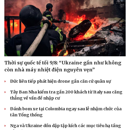
Thời sự quốc tế tối 9/8: “Ukraine gần như không
còn nhà máy nhiệt điện nguyên vẹn”
Đức liên tiếp phát hiện drone gần căn cứ quân sự
Tây Ban Nha kiểm tra gần 200 khách từ Italy sau căng
thẳng về vấn đề nhập cư
Du lịch
Podcast
Đánh bom xe tại Colombia ngay sau lễ nhậm chức của
Tư vấn
Câu chuyện thời sự
tân Tổng thống
Săn Tour
Đọc truyện đêm khuya
check-in
Cửa sổ tình yêu
Nga và Ukraine dồn dập tập kích các mục tiêu hạ tầng
Kể chuyện cho bé