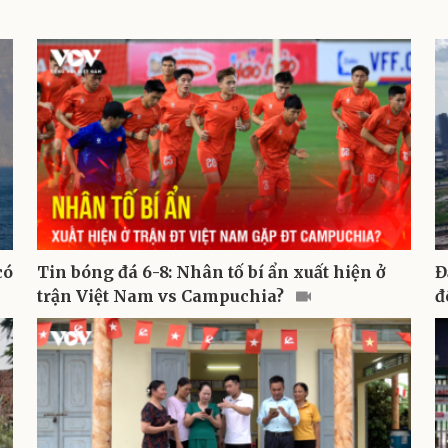
có
Tin bóng đá 6-8: Nhân tố bí ẩn xuất hiện ở
Đ
trận Việt Nam vs Campuchia?
đ