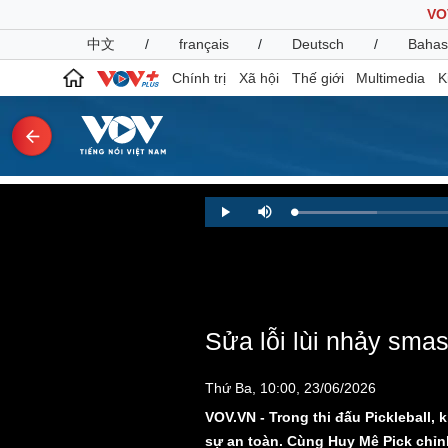
VO
中文
/
français
/
Deutsch
/
Bahas
Chính trị
Xã hội
Thế giới
Multimedia
K
Chính trị
Xã hội
Loaded
:
Play
Mute
11.62%
Đảng
Tin 24h
Tổ chức nhân sự
Dự báo thời tiết
Quốc hội
Giáo dục
Nhận diện sự thật
Dấu ấn VOV
Việc làm
Sửa lỗi lùi nhảy smash
Biển đảo
Pháp luật
Quân sự - Quốc phòng
Thứ Ba, 10:00, 23/06/2026
Vụ án
Vũ khí
VOV.VN - Trong thi đấu Pickleball, 
Tin nóng
Việt Nam
sự an toàn. Cùng Huy Mê Pick chỉnh 
Tư vấn luật
Phân tích