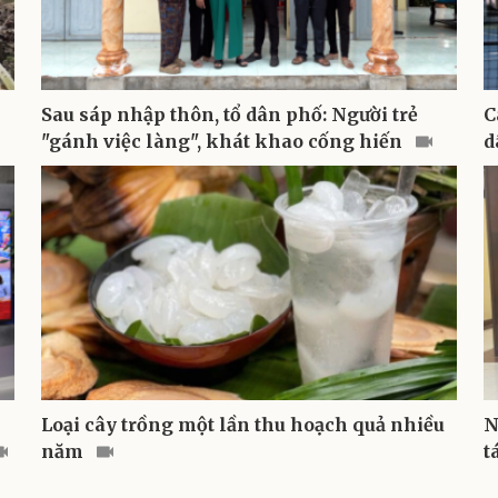
Sau sáp nhập thôn, tổ dân phố: Người trẻ
C
"gánh việc làng", khát khao cống hiến
d
Loại cây trồng một lần thu hoạch quả nhiều
N
năm
t