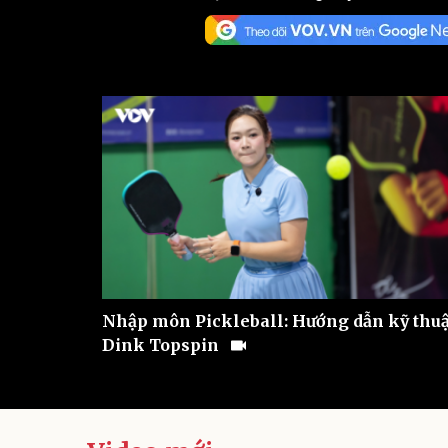
Sức khỏe
Đời sống
Dinh dưỡng - món ngon
Nhà đẹp
Cây thuốc
Blog
Sản phụ khoa
Tình yêu - Gia đình
Nhi khoa
Nam khoa
Làm đẹp - giảm cân
Phòng mạch online
Ăn sạch sống khỏe
Cải chính
Nhập môn Pickleball: Hướng dẫn kỹ thuậ
Dink Topspin