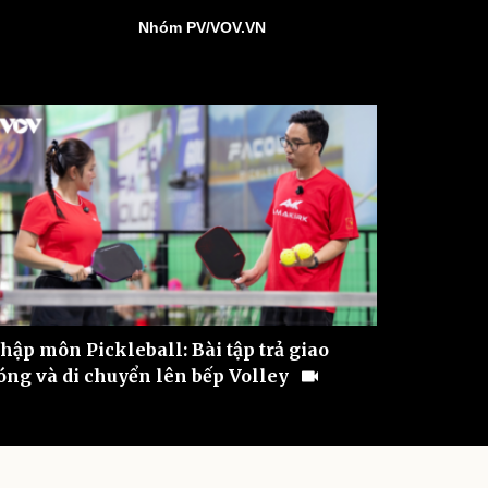
ì cộng đồng
Chuyển đổi số
Nhóm PV/VOV.VN
u lịch
Podcast
Tư vấn
Câu chuyện thời sự
Săn Tour
Đọc truyện đêm khuya
heck-in
Cửa sổ tình yêu
Kể chuyện cho bé
Hạt giống tâm hồn
hập môn Pickleball: Bài tập trả giao
óng và di chuyển lên bếp Volley