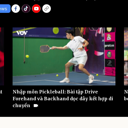
eSports
V
Hậu trường
Văn hóa
Giải trí
D
Sân khấu - Điện ảnh
Nghệ sĩ
Văn học
Thời trang
Âm nhạc
Sao Việt
c
Di sản
t
Nhập môn Pickleball: Bài tập Drive
N
Forehand và Backhand dọc dây kết hợp di
b
chuyển