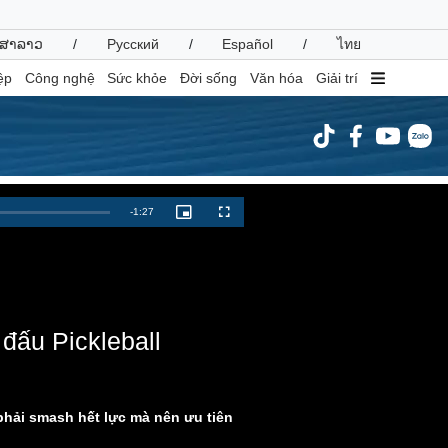
ສາລາວ
/
Русский
/
Español
/
ไทย
ệp
Công nghệ
Sức khỏe
Đời sống
Văn hóa
Giải trí
inh tế
Thị trường
Remaining
-
1:27
Picture-
Fullscreen
in-
ất động sản
Giá vàng
Picture
Time
hởi nghiệp
Tiêu dùng
Tỷ giá
Chứng khoán
Giá cà phê
 đấu Pickleball
oanh nghiệp
Công nghệ
hông tin doanh nghiệp
Sành điệu
 phải smash hết lực mà nên ưu tiên
Doanh nghiệp 24h
Tin Công nghệ
Doanh nhân
Trải nghiệm