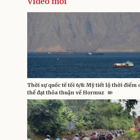
Video mới
Thời sự quốc tế tối 6/8: Mỹ tiết lộ thời điểm 
thể đạt thỏa thuận về Hormuz