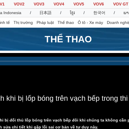
V1
VOV2
VOV3
VOV4
VOV5
VOV6
VOV GT
a Indonesia
/
日本語
/
ខ្មែរ
/
한국어
/
ພາ
inh tế
Thị trường
Pháp luật
Thể thao
Ô tô - Xe máy
Doanh nghi
THỂ THAO
Thế giới
Multimedia
K
Quan sát
Video
B
Cuộc sống đó đây
Ảnh
K
Hồ sơ
E-Magazine
Infographic
 khi bị lốp bóng trên vạch bếp trong thi
Thể thao
Ô tô - Xe máy
D
Bóng đá
Ô tô
T
khi bị đối thủ lốp bóng trên vạch bếp đôi khi chúng ta không cần
Lịch thi đấu bóng đá
Xe máy
sửa chi tiết khi gặp lỗi sai cơ bản về tư duy này.
Thế giới thể thao
Tư vấn