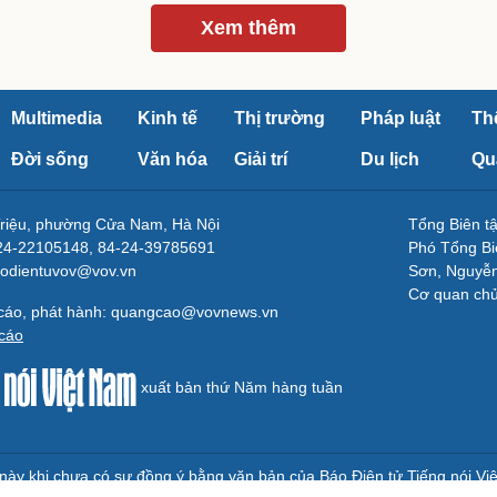
Xem thêm
Multimedia
Kinh tế
Thị trường
Pháp luật
Th
Đời sống
Văn hóa
Giải trí
Du lịch
Qu
Triệu, phường Cửa Nam, Hà Nội
Tổng Biên 
-24-22105148, 84-24-39785691
Phó Tổng Bi
aodientuvov@vov.vn
Sơn, Nguyễn
Cơ quan ch
 cáo, phát hành: quangcao@vovnews.vn
cáo
xuất bản thứ Năm hàng tuần
e này khi chưa có sự đồng ý bằng văn bản của Báo Điện tử Tiếng nói Vi