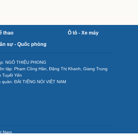
ể thao
Ô tô - Xe máy
ân sự - Quốc phòng
tập: NGÔ THIỆU PHONG
ên tập: Phạm Công Hân, Đặng Thị Khanh, Giang Trung
 Tuyết Yến
ủ quản: ĐÀI TIẾNG NÓI VIỆT NAM
ệt Nam