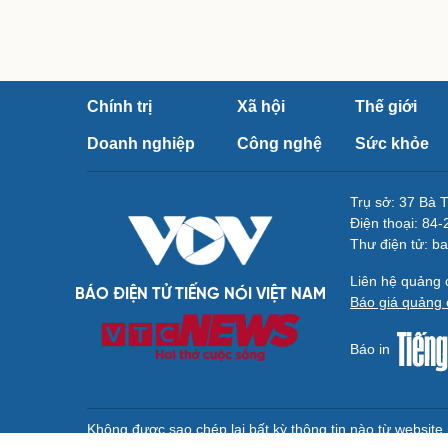
Chính trị
Xã hội
Thế giới
Doanh nghiệp
Công nghệ
Sức khỏe
Trụ sở: 37 Bà 
Điện thoại: 84
Thư điện tử: b
Liên hệ quảng
BÁO ĐIỆN TỬ TIẾNG NÓI VIỆT NAM
Báo giá quảng 
Báo in
Không được sao chép lại bất kỳ thông tin nào từ websit