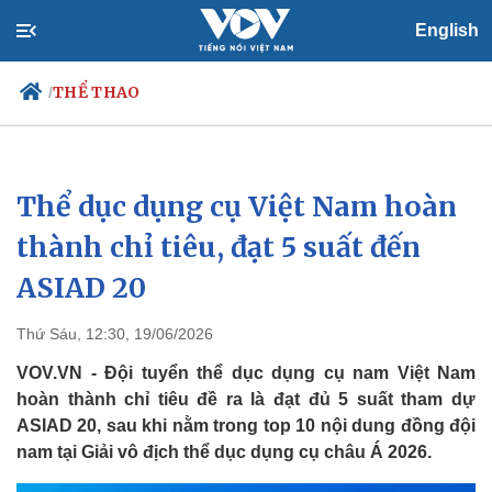
English
THỂ THAO
/
Thể dục dụng cụ Việt Nam hoàn
Chính trị
Xã hội
Đảng
Tin 24h
thành chỉ tiêu, đạt 5 suất đến
Tổ chức nhân sự
Dự báo thời tiết
ASIAD 20
Quốc hội
Giáo dục
Nhận diện sự thật
Dấu ấn VOV
Việc làm
Thứ Sáu, 12:30, 19/06/2026
Biển đảo
VOV.VN - Đội tuyển thể dục dụng cụ nam Việt Nam
hoàn thành chỉ tiêu đề ra là đạt đủ 5 suất tham dự
ASIAD 20, sau khi nằm trong top 10 nội dung đồng đội
nam tại Giải vô địch thể dục dụng cụ châu Á 2026.