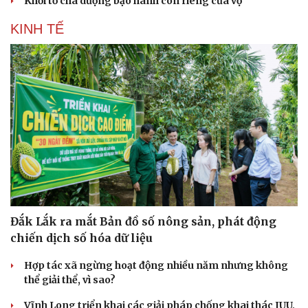
Khởi tố cha dượng bạo hành con riêng của vợ
KINH TẾ
Đắk Lắk ra mắt Bản đồ số nông sản, phát động
chiến dịch số hóa dữ liệu
Hợp tác xã ngừng hoạt động nhiều năm nhưng không
thể giải thể, vì sao?
Vĩnh Long triển khai các giải pháp chống khai thác IUU,