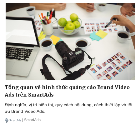
Doanh nghiệp
Công nghệ
Thông tin doanh nghiệp
Sành điệu
Doanh nghiệp 24h
Tin Công nghệ
Doanh nhân
Trải nghiệm
Vì cộng đồng
Chuyển đổi số
Tổng quan về hình thức quảng cáo Brand Video
Ads trên SmartAds
Định nghĩa, vị trí hiển thị, quy cách nội dung, cách thiết lập và tối
ưu Brand Video Ads.
| SmartAds