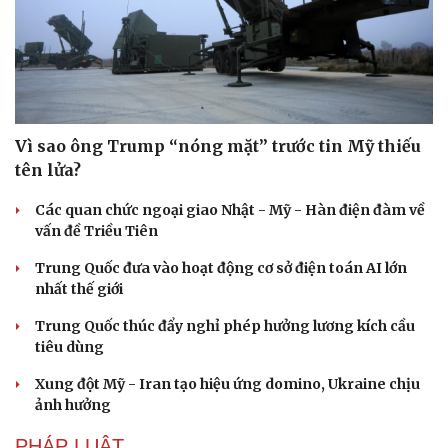
Vì sao ông Trump “nóng mặt” trước tin Mỹ thiếu
tên lửa?
Các quan chức ngoại giao Nhật - Mỹ - Hàn điện đàm về
vấn đề Triều Tiên
Trung Quốc đưa vào hoạt động cơ sở điện toán AI lớn
nhất thế giới
Trung Quốc thúc đẩy nghỉ phép hưởng lương kích cầu
tiêu dùng
Du lịch
Podcast
Tư vấn
Câu chuyện thời sự
Xung đột Mỹ - Iran tạo hiệu ứng domino, Ukraine chịu
Săn Tour
Đọc truyện đêm khuya
ảnh hưởng
check-in
Cửa sổ tình yêu
Kể chuyện cho bé
PHÁP LUẬT