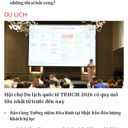
những thi sĩ hát rong?
DU LỊCH
Văn hóa
Giải trí
Sân khấu - Điện ảnh
Nghệ sĩ
Hội chợ Du lịch quốc tế TP.HCM 2026 có quy mô
Văn học
Thời trang
lớn nhất từ trước đến nay
Âm nhạc
Sao Việt
Di sản
Bảo tàng Tưởng niệm Hòa bình tại Nhật Bản đón lượng
khách kỷ lục