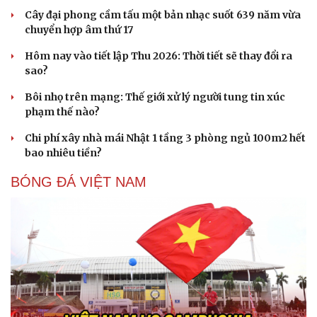
Cây đại phong cầm tấu một bản nhạc suốt 639 năm vừa
chuyển hợp âm thứ 17
Hôm nay vào tiết lập Thu 2026: Thời tiết sẽ thay đổi ra
sao?
Bôi nhọ trên mạng: Thế giới xử lý người tung tin xúc
Sức khỏe
Đời sống
phạm thế nào?
Dinh dưỡng - món ngon
Nhà đẹp
Chi phí xây nhà mái Nhật 1 tầng 3 phòng ngủ 100m2 hết
Cây thuốc
Blog
bao nhiêu tiền?
Sản phụ khoa
Tình yêu - Gia đình
Nhi khoa
BÓNG ĐÁ VIỆT NAM
Nam khoa
Làm đẹp - giảm cân
Phòng mạch online
Ăn sạch sống khỏe