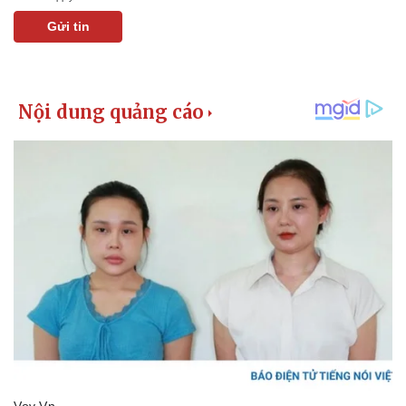
Gửi tin
Kinh tế
Thị trường
Bất động sản
Giá vàng
Khởi nghiệp
Tiêu dùng
Tỷ giá
Chứng khoán