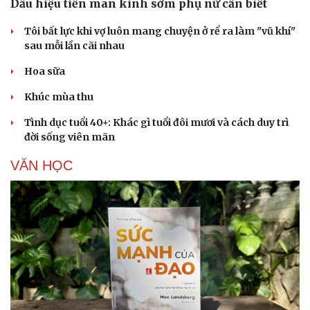
Dấu hiệu tiền mãn kinh sớm phụ nữ cần biết
Tôi bất lực khi vợ luôn mang chuyện ở rể ra làm "vũ khí"
sau mỗi lần cãi nhau
Hoa sữa
Khúc mùa thu
Tình dục tuổi 40+: Khác gì tuổi đôi mươi và cách duy trì
đời sống viên mãn
VĂN HỌC