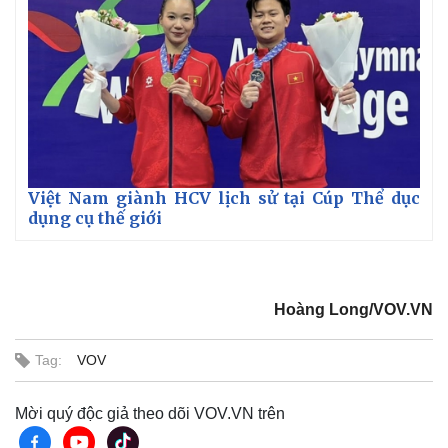
Việt Nam giành HCV lịch sử tại Cúp Thể dục
dụng cụ thế giới
Thế giới
Multimedia
Hoàng Long/VOV.VN
Quan sát
Video
Cuộc sống đó đây
Ảnh
Hồ sơ
E-Magazine
Tag:
VOV
Infographic
Mời quý độc giả theo dõi VOV.VN trên