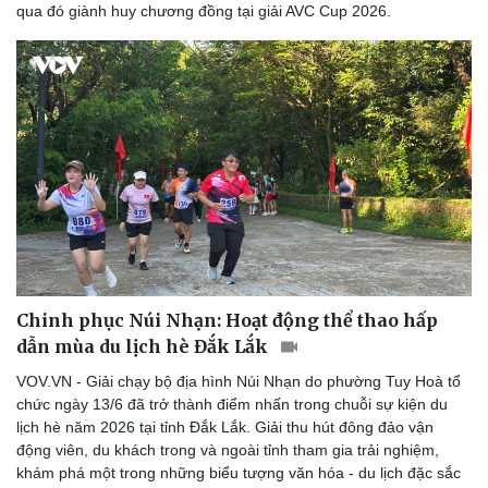
qua đó giành huy chương đồng tại giải AVC Cup 2026.
Thể thao
Ô tô - Xe máy
Bóng đá
Ô tô
Lịch thi đấu bóng đá
Xe máy
Thế giới thể thao
Tư vấn
eSports
Hậu trường
Chinh phục Núi Nhạn: Hoạt động thể thao hấp
dẫn mùa du lịch hè Đắk Lắk
VOV.VN - Giải chạy bộ địa hình Núi Nhạn do phường Tuy Hoà tổ
chức ngày 13/6 đã trở thành điểm nhấn trong chuỗi sự kiện du
lịch hè năm 2026 tại tỉnh Đắk Lắk. Giải thu hút đông đảo vận
động viên, du khách trong và ngoài tỉnh tham gia trải nghiệm,
khám phá một trong những biểu tượng văn hóa - du lịch đặc sắc