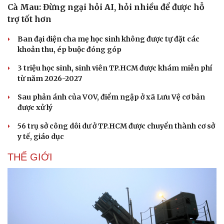
Cà Mau: Đừng ngại hỏi AI, hỏi nhiều để được hỗ
trợ tốt hơn
Ban đại diện cha mẹ học sinh không được tự đặt các
khoản thu, ép buộc đóng góp
3 triệu học sinh, sinh viên TP.HCM được khám miễn phí
từ năm 2026-2027
Sau phản ánh của VOV, điểm ngập ở xã Lưu Vệ cơ bản
được xử lý
56 trụ sở công dôi dư ở TP.HCM được chuyển thành cơ sở
y tế, giáo dục
THẾ GIỚI