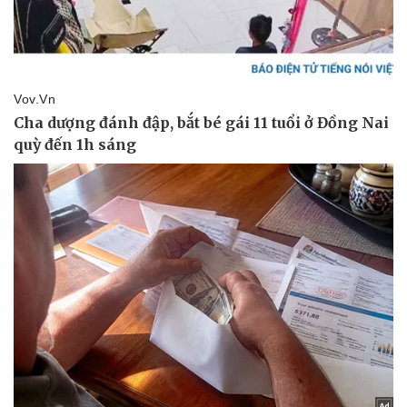
Vụ án
Vũ khí
Tin nóng
Việt Nam
Tư vấn luật
Phân tích