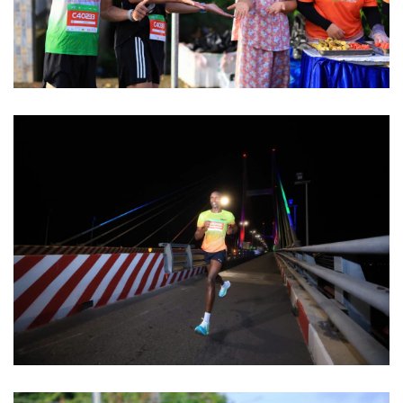
Pháp luật
Quân sự - Quốc phòng
Vụ án
Vũ khí
Tin nóng
Việt Nam
Tư vấn luật
Phân tích