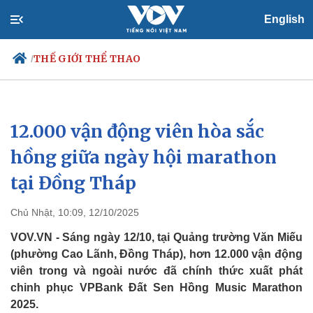
English
THẾ GIỚI THỂ THAO
/
12.000 vận động viên hòa sắc
Chính trị
Xã hội
Đảng
Tin 24h
hồng giữa ngày hội marathon
Tổ chức nhân sự
Dự báo thời tiết
tại Đồng Tháp
Quốc hội
Giáo dục
Nhận diện sự thật
Dấu ấn VOV
Việc làm
Chủ Nhật, 10:09, 12/10/2025
Biển đảo
VOV.VN - Sáng ngày 12/10, tại Quảng trường Văn Miếu
(phường Cao Lãnh, Đồng Tháp), hơn 12.000 vận động
viên trong và ngoài nước đã chính thức xuất phát
chinh phục VPBank Đất Sen Hồng Music Marathon
2025.