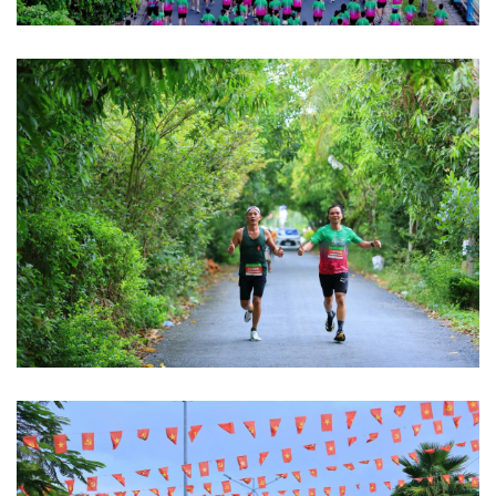
Thể thao
Ô tô - Xe máy
Bóng đá
Ô tô
Lịch thi đấu bóng đá
Xe máy
Thế giới thể thao
Tư vấn
eSports
Hậu trường