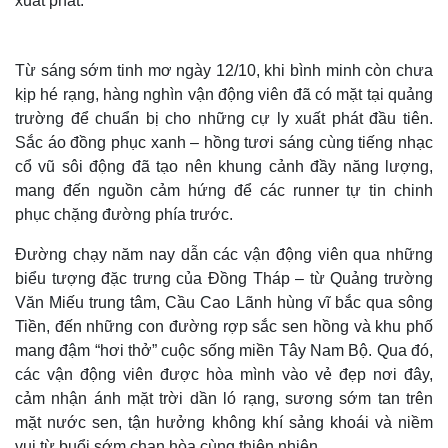
xuất phát.
Từ sáng sớm tinh mơ ngày 12/10, khi bình minh còn chưa
kịp hé rạng, hàng nghìn vận động viên đã có mặt tại quảng
trường để chuẩn bị cho những cự ly xuất phát đầu tiên.
Sắc áo đồng phục xanh – hồng tươi sáng cùng tiếng nhạc
cổ vũ sôi động đã tạo nên khung cảnh đầy năng lượng,
mang đến nguồn cảm hứng để các runner tự tin chinh
phục chặng đường phía trước.
Thế giới
Multimedia
Đường chạy năm nay dẫn các vận động viên qua những
Quan sát
Video
biểu tượng đặc trưng của Đồng Tháp – từ Quảng trường
Cuộc sống đó đây
Ảnh
Văn Miếu trung tâm, Cầu Cao Lãnh hùng vĩ bắc qua sông
Hồ sơ
E-Magazine
Tiền, đến những con đường rợp sắc sen hồng và khu phố
Infographic
mang đậm “hơi thở” cuộc sống miền Tây Nam Bộ. Qua đó,
các vận động viên được hòa mình vào vẻ đẹp nơi đây,
cảm nhận ánh mặt trời dần ló rạng, sương sớm tan trên
mặt nước sen, tận hưởng không khí sảng khoái và niềm
vui từ buổi sớm chan hòa cùng thiên nhiên.