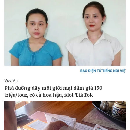
Tư vấn
Câu chuyện thời sự
Săn Tour
Đọc truyện đêm khuya
check-in
Cửa sổ tình yêu
Kể chuyện cho bé
Hạt giống tâm hồn