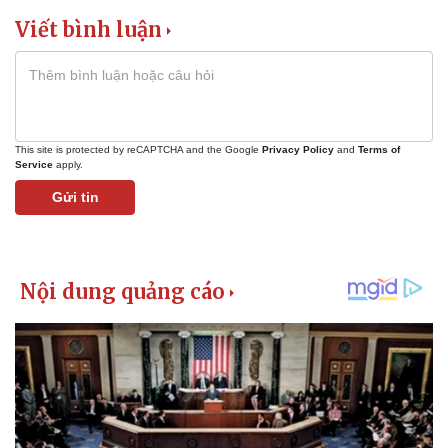
Viết bình luận
This site is protected by reCAPTCHA and the Google
Privacy Policy
and
Terms of
Service
apply.
Gửi tin
Văn hóa
Giải trí
Sân khấu - Điện ảnh
Nghệ sĩ