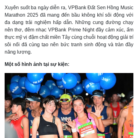
Xuyên suốt ba ngày diễn ra, VPBank Đất Sen Hồng Music
Marathon 2025 đã mang đến bầu không khí sôi động với
đa dạng trải nghiệm hấp dẫn. Những cung đường chạy
nên thơ, đêm nhạc VPBank Prime Night đầy cảm xúc, ẩm
thực mỹ vị đậm chất miền Tây cùng chuỗi hoạt động giải trí
sôi nổi đã cùng tạo nên bức tranh sinh động và tràn đầy
năng lượng.
Một số hình ảnh tại sự kiện:
Kinh tế
Thị trường
Bất động sản
Giá vàng
Khởi nghiệp
Tiêu dùng
Tỷ giá
Chứng khoán
Giá cà phê