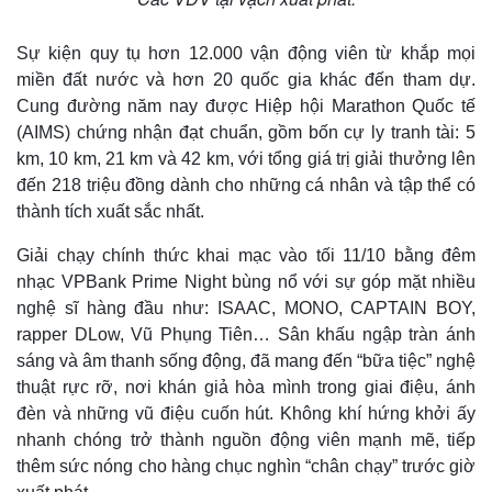
Sự kiện quy tụ hơn 12.000 vận động viên từ khắp mọi
miền đất nước và hơn 20 quốc gia khác đến tham dự.
Cung đường năm nay được Hiệp hội Marathon Quốc tế
(AIMS) chứng nhận đạt chuẩn, gồm bốn cự ly tranh tài: 5
km, 10 km, 21 km và 42 km, với tổng giá trị giải thưởng lên
đến 218 triệu đồng dành cho những cá nhân và tập thể có
thành tích xuất sắc nhất.
Giải chạy chính thức khai mạc vào tối 11/10 bằng đêm
nhạc VPBank Prime Night bùng nổ với sự góp mặt nhiều
nghệ sĩ hàng đầu như: ISAAC, MONO, CAPTAIN BOY,
rapper DLow, Vũ Phụng Tiên… Sân khấu ngập tràn ánh
sáng và âm thanh sống động, đã mang đến “bữa tiệc” nghệ
thuật rực rỡ, nơi khán giả hòa mình trong giai điệu, ánh
đèn và những vũ điệu cuốn hút. Không khí hứng khởi ấy
nhanh chóng trở thành nguồn động viên mạnh mẽ, tiếp
thêm sức nóng cho hàng chục nghìn “chân chạy” trước giờ