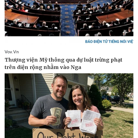
Văn học
Thời trang
Âm nhạc
Sao Việt
Di sản