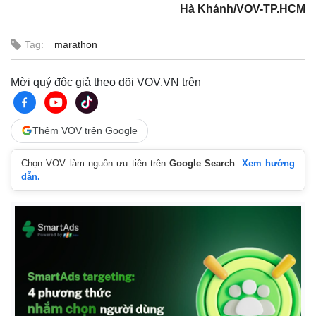
Làm đẹp - giảm cân
Hà Khánh/VOV-TP.HCM
Phòng mạch online
Ăn sạch sống khỏe
Tag:
marathon
Mời quý độc giả theo dõi VOV.VN trên
Thêm VOV trên Google
Chọn VOV làm nguồn ưu tiên trên
Google Search
.
Xem hướng
dẫn.