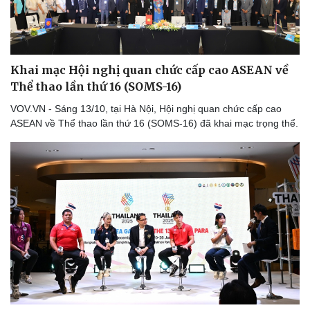
Khai mạc Hội nghị quan chức cấp cao ASEAN về
Thể thao lần thứ 16 (SOMS-16)
Văn hóa
Giải trí
Sân khấu - Điện ảnh
Nghệ sĩ
VOV.VN - Sáng 13/10, tại Hà Nội, Hội nghị quan chức cấp cao
Văn học
Thời trang
ASEAN về Thể thao lần thứ 16 (SOMS-16) đã khai mạc trọng thể.
Âm nhạc
Sao Việt
Di sản