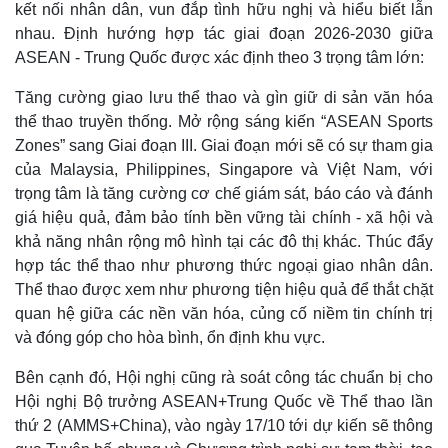
kết nối nhân dân, vun đắp tình hữu nghị và hiểu biết lẫn
nhau. Định hướng hợp tác giai đoạn 2026-2030 giữa
Pháp luật
Quân sự - Quốc phòng
ASEAN - Trung Quốc được xác định theo 3 trọng tâm lớn:
Vụ án
Vũ khí
Tin nóng
Việt Nam
Tăng cường giao lưu thể thao và gìn giữ di sản văn hóa
Tư vấn luật
Phân tích
thể thao truyền thống. Mở rộng sáng kiến “ASEAN Sports
Zones” sang Giai đoạn III. Giai đoạn mới sẽ có sự tham gia
của Malaysia, Philippines, Singapore và Việt Nam, với
trọng tâm là tăng cường cơ chế giám sát, báo cáo và đánh
giá hiệu quả, đảm bảo tính bền vững tài chính - xã hội và
khả năng nhân rộng mô hình tại các đô thị khác. Thúc đẩy
hợp tác thể thao như phương thức ngoại giao nhân dân.
Thể thao được xem như phương tiện hiệu quả để thắt chặt
quan hệ giữa các nền văn hóa, củng cố niềm tin chính trị
và đóng góp cho hòa bình, ổn định khu vực.
Bên cạnh đó, Hội nghị cũng rà soát công tác chuẩn bị cho
Hội nghị Bộ trưởng ASEAN+Trung Quốc về Thể thao lần
thứ 2 (AMMS+China), vào ngày 17/10 tới dự kiến sẽ thông