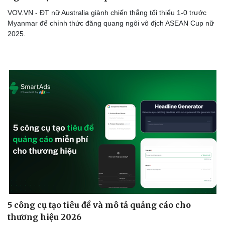
VOV.VN - ĐT nữ Australia giành chiến thắng tối thiểu 1-0 trước
Myanmar để chính thức đăng quang ngôi vô địch ASEAN Cup nữ
2025.
Du lịch
Podcast
Tư vấn
Câu chuyện thời sự
Săn Tour
Đọc truyện đêm khuya
5 công cụ tạo tiêu đề và mô tả quảng cáo cho
check-in
Cửa sổ tình yêu
thương hiệu 2026
Kể chuyện cho bé