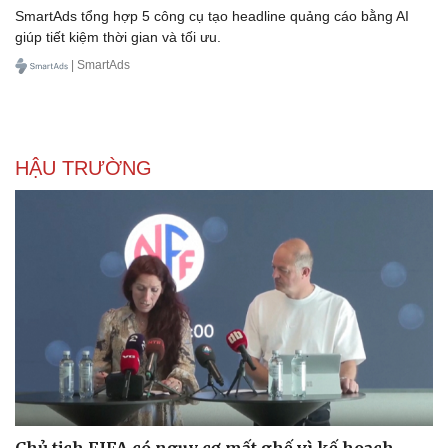
Hạt giống tâm hồn
SmartAds tổng hợp 5 công cụ tạo headline quảng cáo bằng AI
giúp tiết kiệm thời gian và tối ưu.
| SmartAds
HẬU TRƯỜNG
Chủ tịch FIFA có nguy cơ mất ghế vì kế hoạch