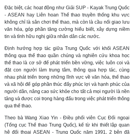
Thế giới
Multimedia
Đặc biệt, các hoạt động như Giải SUP - Kayak Trung Quốc
Quan sát
Video
- ASEAN hay Liên hoan Thể thao truyền thống khu vực
Cuộc sống đó đây
Ảnh
không chỉ là sân chơi thể thao, mà còn là cầu nối giao lưu
Hồ sơ
E-Magazine
văn hóa, góp phần tăng cường hiểu biết, xây dựng niềm
Infographic
tin và tình hữu nghị giữa nhân dân các nước.
Định hướng hợp tác giữa Trung Quốc với khối ASEAN
thông qua thể thao quần chúng và nghiên cứu khoa học
thể thao là cơ sở để phát triển bền vững, việc luôn coi và
đặt con người làm trung tâm, thông qua hợp tác, cùng
nhau phát triển trong những lĩnh vực về văn hóa, thể thao
và xã hội để góp phần thúc đẩy phúc lợi và hạnh phúc của
người dân, nâng cao sức khỏe cho tất cả mọi người là nền
tảng và được coi trọng hàng đẩu trong việc phát triển thông
qua thể thao.
Theo bà Wang Xiao Yin - Điều phối viên Cục Đối ngoại
(Tổng cục Thể thao Trung Quốc), kể từ khi thiết lập quan
hệ đối thoại ASEAN - Trung Quốc năm 1991, 2 bên đã