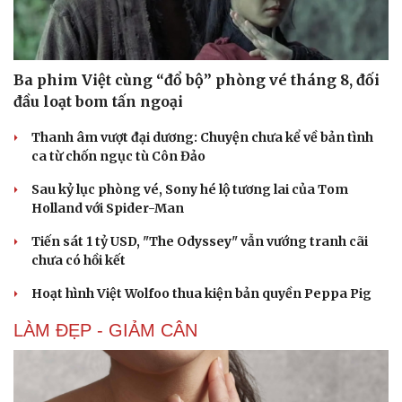
Ba phim Việt cùng “đổ bộ” phòng vé tháng 8, đối
đầu loạt bom tấn ngoại
Cải chính
Thanh âm vượt đại dương: Chuyện chưa kể về bản tình
ca từ chốn ngục tù Côn Đảo
Sau kỷ lục phòng vé, Sony hé lộ tương lai của Tom
Holland với Spider-Man
Tiến sát 1 tỷ USD, "The Odyssey" vẫn vướng tranh cãi
chưa có hồi kết
Hoạt hình Việt Wolfoo thua kiện bản quyền Peppa Pig
LÀM ĐẸP - GIẢM CÂN