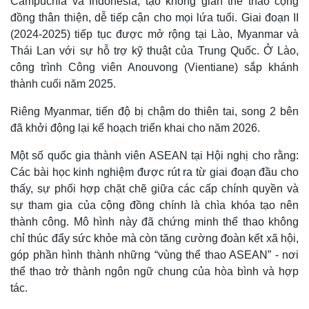
Campuchia và Indonesia, tạo không gian thể thao cộng
đồng thân thiện, dễ tiếp cận cho mọi lứa tuổi. Giai đoạn II
(2024-2025) tiếp tục được mở rộng tại Lào, Myanmar và
Thái Lan với sự hỗ trợ kỹ thuật của Trung Quốc. Ở Lào,
công trình Công viên Anouvong (Vientiane) sắp khánh
thành cuối năm 2025.
Riêng Myanmar, tiến độ bị chậm do thiên tai, song 2 bên
đã khởi động lại kế hoạch triển khai cho năm 2026.
Một số quốc gia thành viên ASEAN tại Hội nghị cho rằng:
Kinh tế
Thị trường
Các bài học kinh nghiệm được rút ra từ giai đoạn đầu cho
Bất động sản
Giá vàng
thấy, sự phối hợp chặt chẽ giữa các cấp chính quyền và
Khởi nghiệp
Tiêu dùng
sự tham gia của cộng đồng chính là chìa khóa tạo nên
Tỷ giá
thành công. Mô hình này đã chứng minh thể thao không
Chứng khoán
chỉ thúc đẩy sức khỏe mà còn tăng cường đoàn kết xã hội,
Giá cà phê
góp phần hình thành những “vùng thể thao ASEAN” - nơi
thể thao trở thành ngôn ngữ chung của hòa bình và hợp
tác.