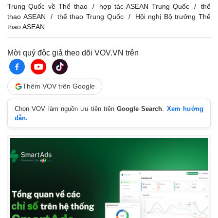
Trung Quốc về Thể thao
hợp tác ASEAN Trung Quốc
thể
thao ASEAN
thể thao Trung Quốc
Hội nghị Bộ trưởng Thể
thao ASEAN
Mời quý độc giả theo dõi VOV.VN trên
Thêm VOV trên Google
Chọn VOV làm nguồn ưu tiên trên
Google Search
.
Xem hướng
Thể thao
Ô tô - Xe máy
dẫn.
Bóng đá
Ô tô
Lịch thi đấu bóng đá
Xe máy
Thế giới thể thao
Tư vấn
eSports
Hậu trường