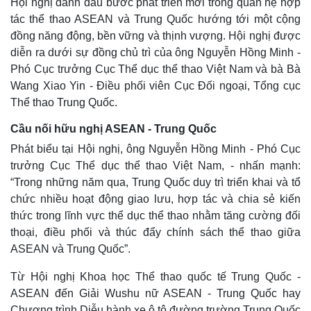
Hội nghị đánh dấu bước phát triển mới trong quan hệ hợp
tác thể thao ASEAN và Trung Quốc hướng tới một cộng
đồng năng động, bền vững và thịnh vượng. Hội nghị được
diễn ra dưới sự đồng chủ trì của ông Nguyễn Hồng Minh -
Phó Cục trưởng Cục Thể dục thể thao Việt Nam và bà Bà
Wang Xiao Yin - Điều phối viên Cục Đối ngoại, Tổng cục
Thể thao Trung Quốc.
Cầu nối hữu nghị ASEAN - Trung Quốc
Phát biểu tại Hội nghị, ông Nguyễn Hồng Minh - Phó Cục
trưởng Cục Thể dục thể thao Việt Nam, - nhấn mạnh:
“Trong những năm qua, Trung Quốc duy trì triển khai và tổ
chức nhiều hoạt động giao lưu, hợp tác và chia sẻ kiến
thức trong lĩnh vực thể dục thể thao nhằm tăng cường đối
thoại, điều phối và thúc đẩy chính sách thể thao giữa
ASEAN và Trung Quốc”.
Từ Hội nghị Khoa học Thể thao quốc tế Trung Quốc -
ASEAN đến Giải Wushu nữ ASEAN - Trung Quốc hay
Chương trình Diễu hành xe ô tô đường trường Trung Quốc