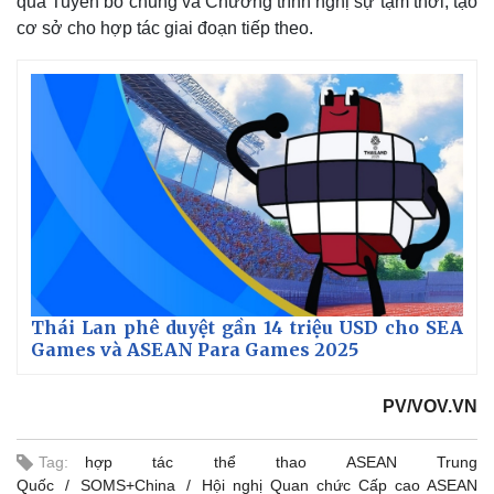
qua Tuyên bố chung và Chương trình nghị sự tạm thời, tạo
cơ sở cho hợp tác giai đoạn tiếp theo.
Thái Lan phê duyệt gần 14 triệu USD cho SEA
Games và ASEAN Para Games 2025
PV/VOV.VN
Tag:
hợp tác thể thao ASEAN Trung
Quốc
SOMS+China
Hội nghị Quan chức Cấp cao ASEAN