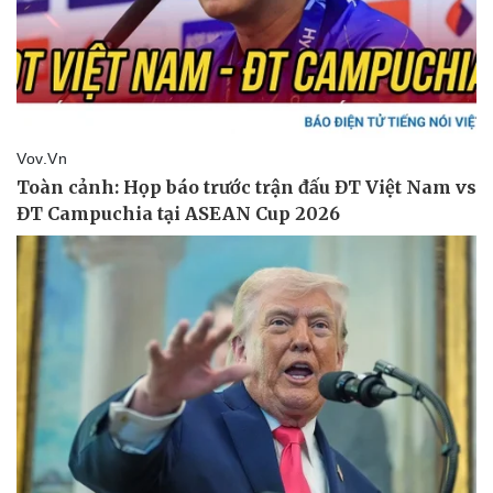
Doanh nghiệp
Công nghệ
Thông tin doanh nghiệp
Sành điệu
Doanh nghiệp 24h
Tin Công nghệ
Doanh nhân
Trải nghiệm
Vì cộng đồng
Chuyển đổi số