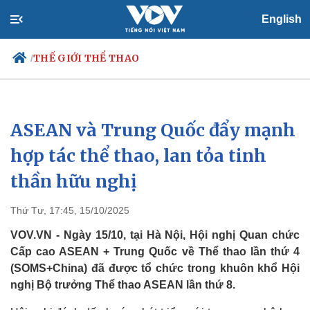
English
THẾ GIỚI THỂ THAO
/
ASEAN và Trung Quốc đẩy mạnh
Chính trị
Xã hội
Đảng
Tin 24h
hợp tác thể thao, lan tỏa tinh
Tổ chức nhân sự
Dự báo thời tiết
thần hữu nghị
Quốc hội
Giáo dục
Nhận diện sự thật
Dấu ấn VOV
Việc làm
Thứ Tư, 17:45, 15/10/2025
Biển đảo
VOV.VN - Ngày 15/10, tại Hà Nội, Hội nghị Quan chức
Cấp cao ASEAN + Trung Quốc về Thể thao lần thứ 4
(SOMS+China) đã được tổ chức trong khuôn khổ Hội
nghị Bộ trưởng Thể thao ASEAN lần thứ 8.