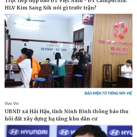
Sức khỏe
Đời sống
Dinh dưỡng - món ngon
Nhà đẹp
Cây thuốc
Blog
Sản phụ khoa
Tình yêu - Gia đình
Nhi khoa
Nam khoa
Làm đẹp - giảm cân
Phòng mạch online
Ăn sạch sống khỏe