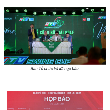
Ban Tổ chức trả lời họp báo.
Kinh tế
Thị trường
Bất động sản
Giá vàng
Khởi nghiệp
Tiêu dùng
Tỷ giá