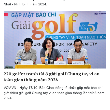
Nhất - Ninh Bình năm 2024.
Sức khỏe
Đời sống
Dinh dưỡng - món ngon
Nhà đẹp
Cây thuốc
Blog
Sản phụ khoa
Tình yêu - Gia đình
220 golfer tranh tài ở giải golf Chung tay vì an
Nhi khoa
toàn giao thông năm 2024
Nam khoa
Làm đẹp - giảm cân
VOV.VN - Ngày 17/10, Báo Giao thông tổ chức gặp mặt báo chí
Phòng mạch online
giới thiệu giải golf Chung tay vì an toàn giao thông lần thứ 5 năm
Ăn sạch sống khỏe
2024.