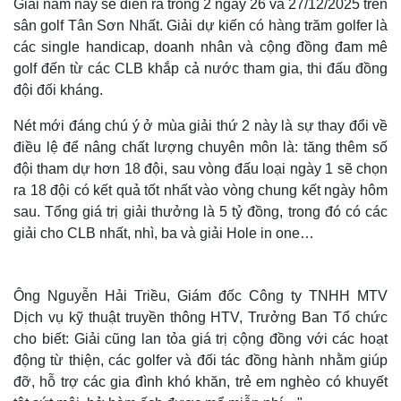
Giải năm nay sẽ diễn ra trong 2 ngày 26 và 27/12/2025 trên
sân golf Tân Sơn Nhất. Giải dự kiến có hàng trăm golfer là
các single handicap, doanh nhân và cộng đồng đam mê
golf đến từ các CLB khắp cả nước tham gia, thi đấu đồng
đội đối kháng.
Nét mới đáng chú ý ở mùa giải thứ 2 này là sự thay đổi về
điều lệ để nâng chất lượng chuyên môn là: tăng thêm số
đội tham dự hơn 18 đội, sau vòng đấu loại ngày 1 sẽ chọn
ra 18 đội có kết quả tốt nhất vào vòng chung kết ngày hôm
sau. Tổng giá trị giải thưởng là 5 tỷ đồng, trong đó có các
giải cho CLB nhất, nhì, ba và giải Hole in one…
Ông Nguyễn Hải Triều, Giám đốc Công ty TNHH MTV
Dịch vụ kỹ thuật truyền thông HTV, Trưởng Ban Tổ chức
cho biết: Giải cũng lan tỏa giá trị cộng đồng với các hoạt
động từ thiện, các golfer và đối tác đồng hành nhằm giúp
đỡ, hỗ trợ các gia đình khó khăn, trẻ em nghèo có khuyết