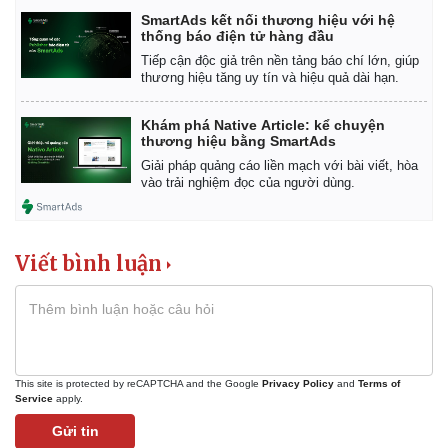
SmartAds kết nối thương hiệu với hệ
thống báo điện tử hàng đầu
Tiếp cận độc giả trên nền tảng báo chí lớn, giúp
thương hiệu tăng uy tín và hiệu quả dài hạn.
Khám phá Native Article: kể chuyện
thương hiệu bằng SmartAds
Giải pháp quảng cáo liền mạch với bài viết, hòa
vào trải nghiệm đọc của người dùng.
Pháp luật
Quân sự - Quốc phòng
Viết bình luận
Vụ án
Vũ khí
Tin nóng
Việt Nam
Tư vấn luật
Phân tích
This site is protected by reCAPTCHA and the Google
Privacy Policy
and
Terms of
Service
apply.
Gửi tin