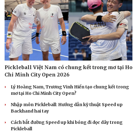
Tư vấn
Câu chuyện thời sự
Săn Tour
Đọc truyện đêm khuya
check-in
Cửa sổ tình yêu
Kể chuyện cho bé
Hạt giống tâm hồn
Pickleball Việt Nam có chung kết trong mơ tại Ho
Chi Minh City Open 2026
Lý Hoàng Nam, Trương Vinh Hiển tạo chung kết trong
mơ tại Ho Chi Minh City Open?
Nhập môn Pickleball: Hướng dẫn kỹ thuật Speed up
Backhand hai tay
Cách bắt đường Speed up khi bóng đi dọc dây trong
Pickleball