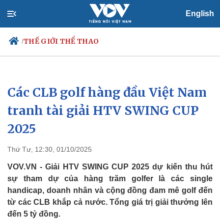
English
THẾ GIỚI THỂ THAO
/
Các CLB golf hàng đầu Việt Nam
Chính trị
Xã hội
Đảng
Tin 24h
tranh tài giải HTV SWING CUP
Tổ chức nhân sự
Dự báo thời tiết
2025
Quốc hội
Giáo dục
Nhận diện sự thật
Dấu ấn VOV
Việc làm
Thứ Tư, 12:30, 01/10/2025
Biển đảo
VOV.VN - Giải HTV SWING CUP 2025 dự kiến thu hút
sự tham dự của hàng trăm golfer là các single
handicap, doanh nhân và cộng đồng đam mê golf đến
từ các CLB khắp cả nước. Tổng giá trị giải thưởng lên
đến 5 tỷ đồng.