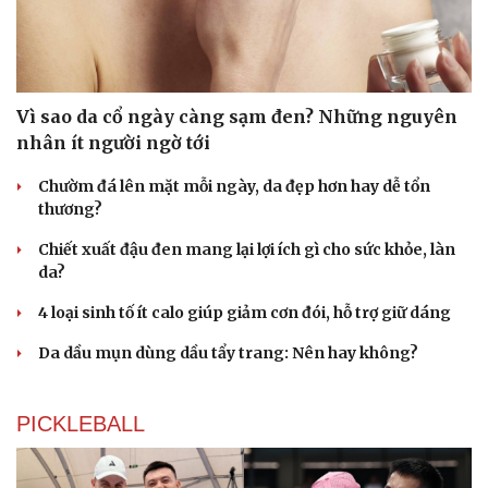
Vì sao da cổ ngày càng sạm đen? Những nguyên
nhân ít người ngờ tới
Chườm đá lên mặt mỗi ngày, da đẹp hơn hay dễ tổn
thương?
Chiết xuất đậu đen mang lại lợi ích gì cho sức khỏe, làn
da?
4 loại sinh tố ít calo giúp giảm cơn đói, hỗ trợ giữ dáng
Da dầu mụn dùng dầu tẩy trang: Nên hay không?
PICKLEBALL
Du lịch
Podcast