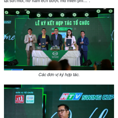
tật sứt môi, hở hàm ếch được mổ miễn phí…".
Thế giới
Multimedia
Quan sát
Video
Cuộc sống đó đây
Ảnh
Hồ sơ
E-Magazine
Infographic
Các đơn vị ký hợp tác.