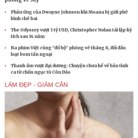
Phản ứng của Dwayne Johnson khi Moana bị giới phê
bình chê bai
The Odyssey vượt 1 tỷ USD, Christopher Nolan tái lập kỳ
tích sau 14 năm
Ba phim Việt cùng “đổ bộ” phòng vé tháng 8, đối đầu
loạt bom tấn ngoại
Thanh âm vượt đại dương: Chuyện chưa kể về bản tình
ca từ chốn ngục tù Côn Đảo
LÀM ĐẸP - GIẢM CÂN