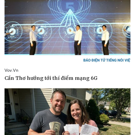
Thể thao
Ô tô - Xe máy
Bóng đá
Ô tô
Lịch thi đấu bóng đá
Xe máy
Thế giới thể thao
Tư vấn
eSports
Hậu trường