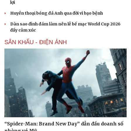
lợi
Huyền thoại bóng đá Anh qua đời vì bạo bệnh
Dàn sao đình đám làm nên lễ bế mạc World Cup 2026
đầy cảm xúc
SÂN KHẤU - ĐIỆN ẢNH
Văn hóa
Giải trí
Sân khấu - Điện ảnh
Nghệ sĩ
Văn học
Thời trang
Âm nhạc
Sao Việt
Di sản
“Spider-Man: Brand New Day” dẫn đầu doanh số
phòng vé Mỹ