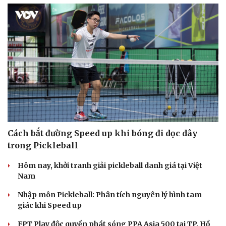
Du lịch
Podcast
Cách bắt đường Speed up khi bóng đi dọc dây
Tư vấn
Câu chuyện thời sự
trong Pickleball
Săn Tour
Đọc truyện đêm khuya
check-in
Cửa sổ tình yêu
Hôm nay, khởi tranh giải pickleball danh giá tại Việt
Kể chuyện cho bé
Nam
Hạt giống tâm hồn
Nhập môn Pickleball: Phân tích nguyên lý hình tam
giác khi Speed up
FPT Play độc quyền phát sóng PPA Asia 500 tại TP. Hồ