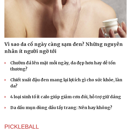
Vì sao da cổ ngày càng sạm đen? Những nguyên
nhân ít người ngờ tới
Chườm đá lên mặt mỗi ngày, da đẹp hơn hay dễ tổn
thương?
Chiết xuất đậu đen mang lại lợi ích gì cho sức khỏe, làn
da?
4 loại sinh tố ít calo giúp giảm cơn đói, hỗ trợ giữ dáng
Da dầu mụn dùng dầu tẩy trang: Nên hay không?
PICKLEBALL