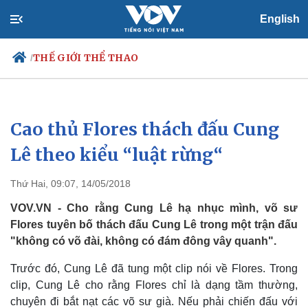
English
THẾ GIỚI THỂ THAO
/
Cao thủ Flores thách đấu Cung
Chính trị
Xã hội
Đảng
Tin 24h
Lê theo kiểu “luật rừng“
Tổ chức nhân sự
Dự báo thời tiết
Quốc hội
Giáo dục
Thứ Hai, 09:07, 14/05/2018
Nhận diện sự thật
Dấu ấn VOV
Việc làm
VOV.VN - Cho rằng Cung Lê hạ nhục mình, võ sư
Biển đảo
Flores tuyên bố thách đấu Cung Lê trong một trận đấu
"không có võ đài, không có đám đông vây quanh".
Trước đó, Cung Lê đã tung một clip nói về Flores. Trong
clip, Cung Lê cho rằng Flores chỉ là dạng tầm thường,
chuyên đi bắt nạt các võ sư già. Nếu phải chiến đấu với