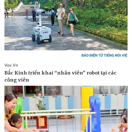
Thể thao
Ô tô - Xe máy
Bóng đá
Ô tô
Lịch thi đấu bóng đá
Xe máy
Thế giới thể thao
Tư vấn
eSports
Hậu trường