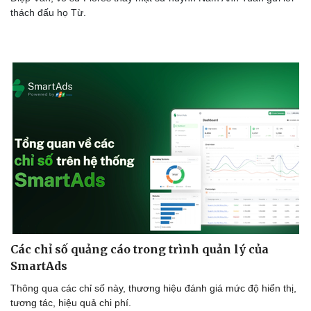
thách đấu họ Từ.
Các chỉ số quảng cáo trong trình quản lý của
SmartAds
Sức khỏe
Đời sống
Thông qua các chỉ số này, thương hiệu đánh giá mức độ hiển thị,
Dinh dưỡng - món ngon
Nhà đẹp
tương tác, hiệu quả chi phí.