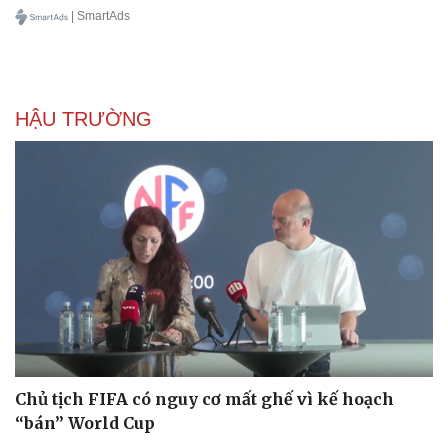
Cây thuốc
Blog
| SmartAds
Sản phụ khoa
Tình yêu - Gia đình
Nhi khoa
Nam khoa
Làm đẹp - giảm cân
Phòng mạch online
HẬU TRƯỜNG
Ăn sạch sống khỏe
Chủ tịch FIFA có nguy cơ mất ghế vì kế hoạch
“bán” World Cup