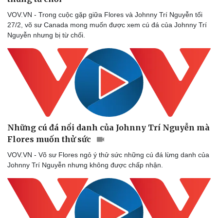
VOV.VN - Trong cuộc gặp giữa Flores và Johnny Trí Nguyễn tối
27/2, võ sư Canada mong muốn được xem cú đá của Johnny Trí
Nguyễn nhưng bị từ chối.
Những cú đá nổi danh của Johnny Trí Nguyễn mà
Flores muốn thử sức
Doanh nghiệp
Công nghệ
VOV.VN - Võ sư Flores ngỏ ý thử sức những cú đá lừng danh của
Thông tin doanh nghiệp
Sành điệu
Johnny Trí Nguyễn nhưng không được chấp nhận.
Doanh nghiệp 24h
Tin Công nghệ
Doanh nhân
Trải nghiệm
Vì cộng đồng
Chuyển đổi số