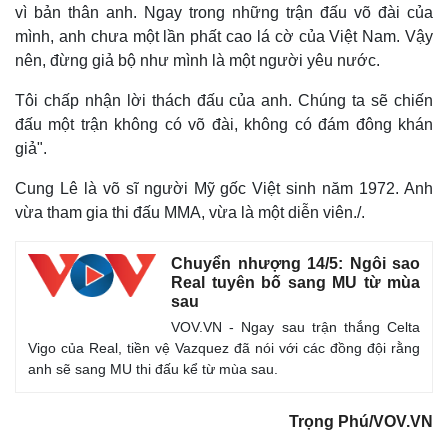
vì bản thân anh. Ngay trong những trận đấu võ đài của
mình, anh chưa một lần phất cao lá cờ của Việt Nam. Vậy
nên, đừng giả bộ như mình là một người yêu nước.
Tôi chấp nhận lời thách đấu của anh. Chúng ta sẽ chiến
đấu một trận không có võ đài, không có đám đông khán
giả".
Cung Lê là võ sĩ người Mỹ gốc Việt sinh năm 1972. Anh
vừa tham gia thi đấu MMA, vừa là một diễn viên./.
Chuyển nhượng 14/5: Ngôi sao
Real tuyên bố sang MU từ mùa
sau
VOV.VN - Ngay sau trận thắng Celta
Thế giới
Multimedia
Vigo của Real, tiền vệ Vazquez đã nói với các đồng đội rằng
Quan sát
Video
anh sẽ sang MU thi đấu kể từ mùa sau.
Cuộc sống đó đây
Ảnh
Hồ sơ
E-Magazine
Infographic
Trọng Phú/VOV.VN