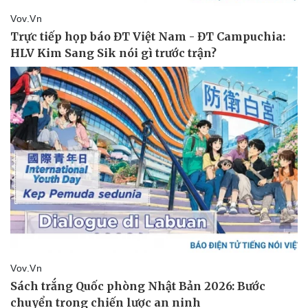
Pháp luật
Quân sự - Quốc phòng
Vụ án
Vũ khí
Tin nóng
Việt Nam
Tư vấn luật
Phân tích