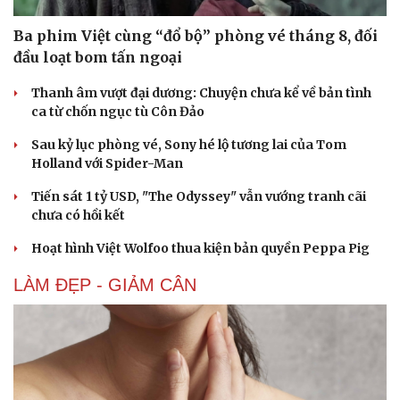
Ba phim Việt cùng “đổ bộ” phòng vé tháng 8, đối
đầu loạt bom tấn ngoại
Thanh âm vượt đại dương: Chuyện chưa kể về bản tình
ca từ chốn ngục tù Côn Đảo
Văn hóa
Giải trí
Sau kỷ lục phòng vé, Sony hé lộ tương lai của Tom
Sân khấu - Điện ảnh
Nghệ sĩ
Holland với Spider-Man
Văn học
Thời trang
Âm nhạc
Sao Việt
Tiến sát 1 tỷ USD, "The Odyssey" vẫn vướng tranh cãi
Di sản
chưa có hồi kết
Hoạt hình Việt Wolfoo thua kiện bản quyền Peppa Pig
LÀM ĐẸP - GIẢM CÂN