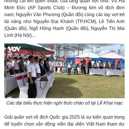
những cái tên quen thuộc của làng quần vợt như: Vũ Hà
Minh Đức (AP Sports Club) – Đương kim vô địch đơn
nam; Nguyễn Văn Phương (Quân đội) cùng các tay vợt trẻ
tài năng như Nguyễn Đại Khánh (TP.HCM), Lê Tiến Anh
(Quân đội), Ngô Hồng Hạnh (Quân đội), Nguyễn Thị Mai
Linh (Hà Nội)…
Các đại biểu thực hiện nghi thức chào cờ tại Lễ Khai mạc
Giải quần vợt vô địch Quốc gia 2025 là sự kiện quan trọng
để tuyển chọn vận động viên đại diện Việt Nam tham dự
Thế giới
Multimedia