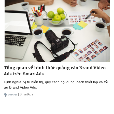
Sức khỏe
Đời sống
Dinh dưỡng - món ngon
Nhà đẹp
Cây thuốc
Blog
Sản phụ khoa
Tình yêu - Gia đình
Nhi khoa
Nam khoa
Làm đẹp - giảm cân
Tổng quan về hình thức quảng cáo Brand Video
Phòng mạch online
Ads trên SmartAds
Ăn sạch sống khỏe
Định nghĩa, vị trí hiển thị, quy cách nội dung, cách thiết lập và tối
ưu Brand Video Ads.
| SmartAds