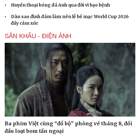
Huyền thoại bóng đá Anh qua đời vì bạo bệnh
Dàn sao đình đám làm nên lễ bế mạc World Cup 2026
đầy cảm xúc
SÂN KHẤU - ĐIỆN ẢNH
Ba phim Việt cùng “đổ bộ” phòng vé tháng 8, đối
Văn hóa
Giải trí
đầu loạt bom tấn ngoại
Sân khấu - Điện ảnh
Nghệ sĩ
Văn học
Thời trang