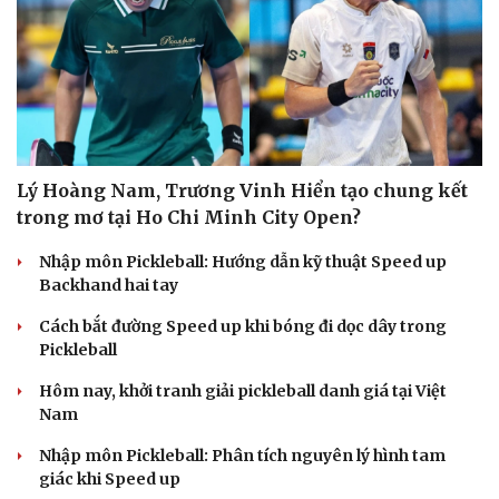
Du lịch
Podcast
Lý Hoàng Nam, Trương Vinh Hiển tạo chung kết
Tư vấn
Câu chuyện thời sự
trong mơ tại Ho Chi Minh City Open?
Săn Tour
Đọc truyện đêm khuya
check-in
Cửa sổ tình yêu
Nhập môn Pickleball: Hướng dẫn kỹ thuật Speed up
Kể chuyện cho bé
Backhand hai tay
Hạt giống tâm hồn
Cách bắt đường Speed up khi bóng đi dọc dây trong
Pickleball
Hôm nay, khởi tranh giải pickleball danh giá tại Việt
Nam
Nhập môn Pickleball: Phân tích nguyên lý hình tam
giác khi Speed up