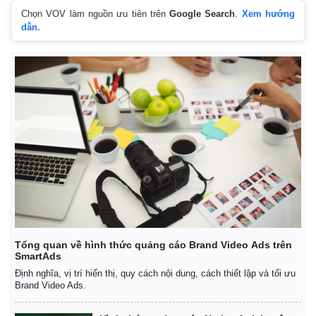
Chọn VOV làm nguồn ưu tiên trên
Google Search
.
Xem hướng
dẫn.
Kinh tế
Thị trường
Bất động sản
Giá vàng
Khởi nghiệp
Tiêu dùng
Tỷ giá
Chứng khoán
Giá cà phê
Tổng quan về hình thức quảng cáo Brand Video Ads trên
SmartAds
Định nghĩa, vị trí hiển thị, quy cách nội dung, cách thiết lập và tối ưu
Brand Video Ads.