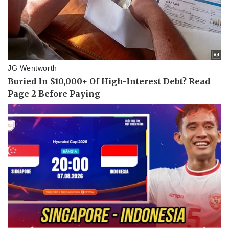
Thể thao
Ô tô - Xe máy
Bóng đá
Ô tô
Lịch thi đấu bóng đá
Xe máy
Thế giới thể thao
Tư vấn
eSports
Hậu trường