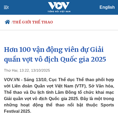
English
THẾ GIỚI THỂ THAO
/
Hơn 100 vận động viên dự Giải
Chính trị
Xã hội
Đảng
Tin 24h
quần vợt vô địch Quốc gia 2025
Tổ chức nhân sự
Dự báo thời tiết
Quốc hội
Giáo dục
Thứ Hai, 13:22, 13/10/2025
Nhận diện sự thật
Dấu ấn VOV
Việc làm
VOV.VN - Sáng 13/10, Cục Thể dục Thể thao phối hợp
Biển đảo
với Liên đoàn Quần vợt Việt Nam (VTF), Sở Văn hóa,
Thể thao và Du lịch tỉnh Lâm Đồng tổ chức khai mạc
Giải quần vợt vô địch Quốc gia 2025. Đây là một trong
những hoạt động thể thao nổi bật thuộc Sports
Festival 2025.