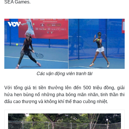
SEA Games.
Quan sát
Video
Cuộc sống đó đây
Ảnh
Hồ sơ
E-Magazine
Infographic
Các vận động viên tranh tài
Với tổng giá trị tiền thưởng lên đến 500 triệu đồng, giải
hứa hẹn bùng nổ những pha bóng mãn nhãn, tinh thần thi
đấu cao thượng và không khí thể thao cuồng nhiệt.