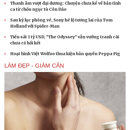
Thanh âm vượt đại dương: Chuyện chưa kể về bản tình
Âm nhạc
Sao Việt
ca từ chốn ngục tù Côn Đảo
Di sản
Sau kỷ lục phòng vé, Sony hé lộ tương lai của Tom
Holland với Spider-Man
Tiến sát 1 tỷ USD, "The Odyssey" vẫn vướng tranh cãi
chưa có hồi kết
Hoạt hình Việt Wolfoo thua kiện bản quyền Peppa Pig
LÀM ĐẸP - GIẢM CÂN