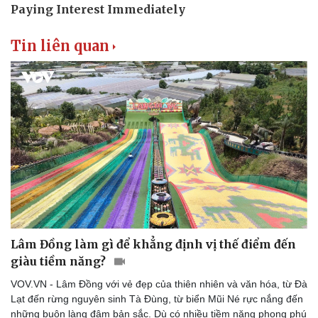
Tin liên quan
Lâm Đồng làm gì để khẳng định vị thế điểm đến
Doanh nghiệp
Công nghệ
giàu tiềm năng?
Thông tin doanh nghiệp
Sành điệu
VOV.VN - Lâm Đồng với vẻ đẹp của thiên nhiên và văn hóa, từ Đà
Doanh nghiệp 24h
Tin Công nghệ
Lạt đến rừng nguyên sinh Tà Đùng, từ biển Mũi Né rực nắng đến
Doanh nhân
Trải nghiệm
những buôn làng đậm bản sắc. Dù có nhiều tiềm năng phong phú