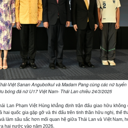
Thái-Việt Sanan Angubolkul và Madam Pang cùng các nữ tuyển 
hữu bóng đá nữ U17 Việt Nam- Thái Lan chiều 24/3/2025
Thái Lan Phạm Việt Hùng khẳng định trận đấu giao hữu không c
ả hai quốc gia gặp gỡ và thi đấu trên tinh thần hữu nghị, thể t
n và làm sâu sắc hơn mối quan hệ giữa Thái Lan và Việt Nam, 
iữa hai nước vào năm 2026.