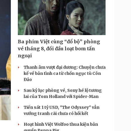
T
i
m
e
Ba phim Việt cùng “đổ bộ” phòng
vé tháng 8, đối đầu loạt bom tấn
ngoại
Thanh âm vượt đại dương: Chuyện chưa
kể về bản tình ca từ chốn ngục tù Côn
Đảo
Sau kỷ lục phòng vé, Sony hé lộ tương
lai của Tom Holland với Spider-Man
Tiến sát 1 tỷ USD, "The Odyssey" vẫn
vướng tranh cãi chưa có hồi kết
Hoạt hình Việt Wolfoo thua kiện bản
quyền Peppa Pig