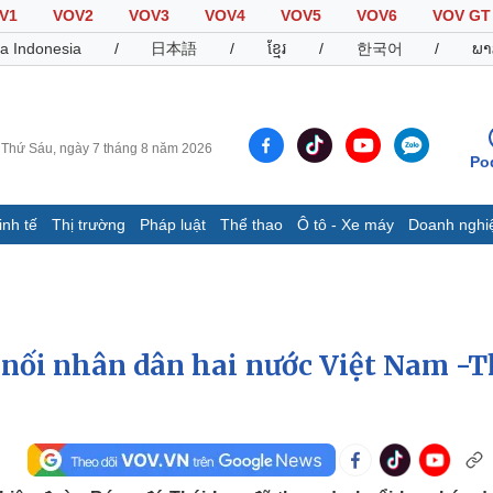
V1
VOV2
VOV3
VOV4
VOV5
VOV6
VOV GT
a Indonesia
/
日本語
/
ខ្មែរ
/
한국어
/
ພາ
Thứ Sáu, ngày 7 tháng 8 năm 2026
Po
inh tế
Thị trường
Pháp luật
Thể thao
Ô tô - Xe máy
Doanh nghi
Thế giới
Multimedia
K
Quan sát
Video
B
Cuộc sống đó đây
Ảnh
K
Hồ sơ
E-Magazine
nối nhân dân hai nước Việt Nam -T
Infographic
Thể thao
Ô tô - Xe máy
D
Bóng đá
Ô tô
T