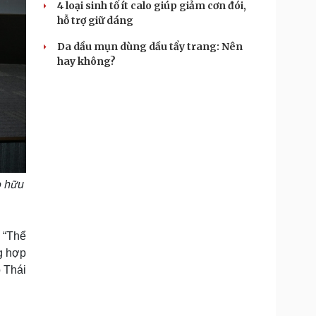
4 loại sinh tố ít calo giúp giảm cơn đói,
hỗ trợ giữ dáng
Da dầu mụn dùng dầu tẩy trang: Nên
hay không?
o hữu
 “Thể
ng hợp
o Thái