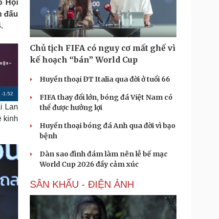
o Hội
Doanh nghiệp 24h
Tin Công nghệ
n đấu
Doanh nhân
Trải nghiệm
.
ì cộng đồng
Chuyển đổi số
Chủ tịch FIFA có nguy cơ mất ghế vì
u lịch
Podcast
kế hoạch “bán” World Cup
Tư vấn
Câu chuyện thời sự
Săn Tour
Đọc truyện đêm khuya
Huyền thoại ĐT Italia qua đời ở tuổi 66
heck-in
Cửa sổ tình yêu
R
-
1:52
FIFA thay đổi lớn, bóng đá Việt Nam có
Kể chuyện cho bé
i Lan
thể được hưởng lợi
Hạt giống tâm hồn
e
ệ kinh
m
Huyền thoại bóng đá Anh qua đời vì bạo
bệnh
a
i
Dàn sao đình đám làm nên lễ bế mạc
World Cup 2026 đầy cảm xúc
n
i
SÂN KHẤU - ĐIỆN ẢNH
n
g