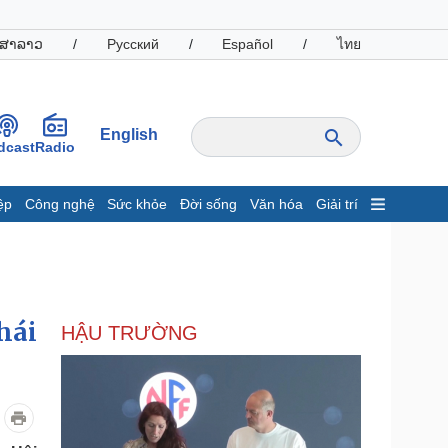
ສາລາວ
/
Русский
/
Español
/
ไทย
English
dcast
Radio
ệp
Công nghệ
Sức khỏe
Đời sống
Văn hóa
Giải trí
inh tế
Thị trường
ất động sản
Giá vàng
hởi nghiệp
Tiêu dùng
Tỷ giá
hái
HẬU TRƯỜNG
Chứng khoán
Giá cà phê
oanh nghiệp
Công nghệ
hông tin doanh nghiệp
Sành điệu