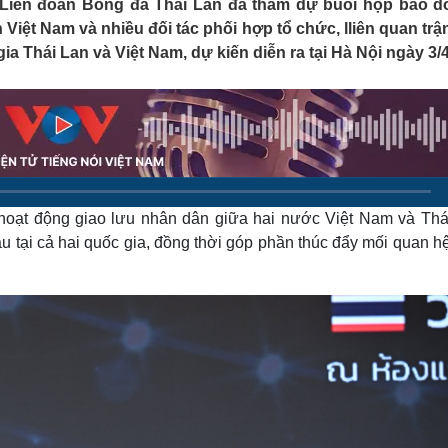
 Liên đoàn Bóng đá Thái Lan đã tham dự buổi họp báo d
Lịch thi đấu bóng đá
Xe máy
Việt Nam và nhiều đối tác phối hợp tổ chức, lliên quan trậ
Thế giới thể thao
Tư vấn
a Thái Lan và Việt Nam, dự kiến diễn ra tại Hà Nội ngày 3/4
eSports
V
Hậu trường
Văn hóa
Giải trí
D
Sân khấu - Điện ảnh
Nghệ sĩ
Văn học
Thời trang
Âm nhạc
Sao Việt
c
Di sản
hoạt động giao lưu nhân dân giữa hai nước Việt Nam và Thá
 tại cả hai quốc gia, đồng thời góp phần thúc đẩy mối quan h