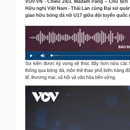
VOV.VN - Chiều 24/3, Madam Pang – Chủ tịch
Tin nóng
Việt Nam
Hữu nghị Việt Nam - Thái Lan cùng Đại sứ quán 
Tư vấn luật
Phân tích
giao hữu bóng đá nữ U17 giữa đội tuyển quốc gi
Sức khỏe
Đời sống
Dinh dưỡng - món ngon
Nhà đẹp
Cây thuốc
Blog
Sản phụ khoa
Tình yêu - Gia đình
L
Nhi khoa
P
M
o
l
u
a
Sự kiện được kỳ vọng sẽ thúc đẩy hơn nữa các 
a
t
Nam khoa
d
y
e
e
Làm đẹp - giảm cân
thông qua bóng đá, môn thể thao phổ biến hàng đầu
d
:
Phòng mạch online
tế, thương mại, xã hội và văn hóa bền vững.
3
.
Ăn sạch sống khỏe
6
5
%
Cải chính