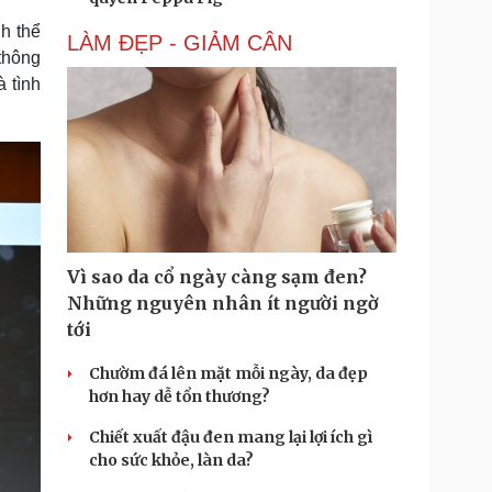
h thể
LÀM ĐẸP - GIẢM CÂN
 thông
à tình
Vì sao da cổ ngày càng sạm đen?
Những nguyên nhân ít người ngờ
tới
Chườm đá lên mặt mỗi ngày, da đẹp
hơn hay dễ tổn thương?
Chiết xuất đậu đen mang lại lợi ích gì
cho sức khỏe, làn da?