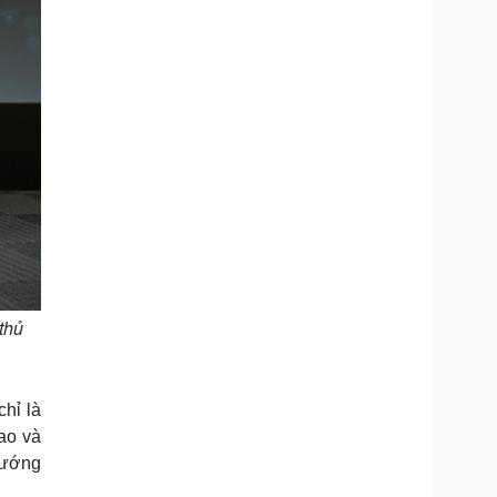
thủ
hỉ là
hao và
hướng