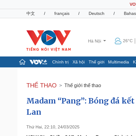
VO
中文
/
français
/
Deutsch
/
Bahas
26°C
Hà Nội
Chính trị
Xã hội
Thế giới
Multimedia
K
Chính trị
Xã hội
Đảng
Tin 24h
THỂ THAO
Thế giới thể thao
Tổ chức nhân sự
Dự báo thời tiết
Quốc hội
Giáo dục
Madam “Pang”: Bóng đá kết 
Nhận diện sự thật
Dấu ấn VOV
Việc làm
Lan
Biển đảo
Pháp luật
Quân sự - Quốc phòng
Thứ Hai, 22:10, 24/03/2025
Vụ án
Vũ khí