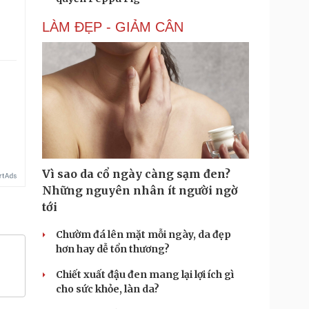
LÀM ĐẸP - GIẢM CÂN
.
Vì sao da cổ ngày càng sạm đen?
Những nguyên nhân ít người ngờ
tới
Chườm đá lên mặt mỗi ngày, da đẹp
hơn hay dễ tổn thương?
Chiết xuất đậu đen mang lại lợi ích gì
cho sức khỏe, làn da?