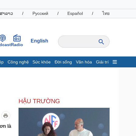
ສາລາວ
/
Русский
/
Español
/
ไทย
English
dcast
Radio
ệp
Công nghệ
Sức khỏe
Đời sống
Văn hóa
Giải trí
inh tế
Thị trường
ất động sản
Giá vàng
hởi nghiệp
Tiêu dùng
Tỷ giá
HẬU TRƯỜNG
Chứng khoán
Giá cà phê
oanh nghiệp
Công nghệ
ơn là
hông tin doanh nghiệp
Sành điệu