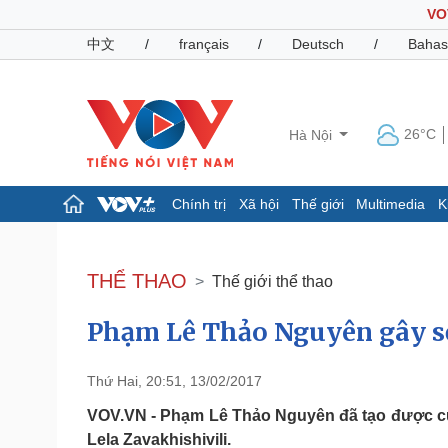
VO
中文
/
français
/
Deutsch
/
Bahas
26°C
Hà Nội
Chính trị
Xã hội
Thế giới
Multimedia
K
Chính trị
Xã hội
Đảng
Tin 24h
THỂ THAO
Thế giới thể thao
Tổ chức nhân sự
Dự báo thời tiết
Quốc hội
Giáo dục
Phạm Lê Thảo Nguyên gây số
Nhận diện sự thật
Dấu ấn VOV
Việc làm
Biển đảo
Thứ Hai, 20:51, 13/02/2017
Pháp luật
Quân sự - Quốc phòng
VOV.VN - Phạm Lê Thảo Nguyên đã tạo được cú 
Vụ án
Vũ khí
Lela Zavakhishivili.