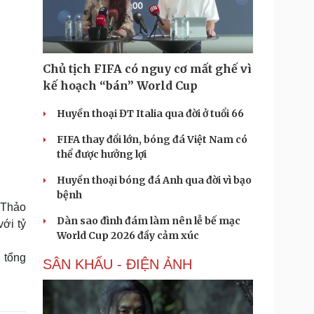
Doanh nghiệp 24h
Tin Công nghệ
Doanh nhân
Trải nghiệm
ì cộng đồng
Chuyển đổi số
Chủ tịch FIFA có nguy cơ mất ghế vì
u lịch
Podcast
kế hoạch “bán” World Cup
Tư vấn
Câu chuyện thời sự
Săn Tour
Đọc truyện đêm khuya
Huyền thoại ĐT Italia qua đời ở tuổi 66
heck-in
Cửa sổ tình yêu
FIFA thay đổi lớn, bóng đá Việt Nam có
Kể chuyện cho bé
thể được hưởng lợi
Hạt giống tâm hồn
Huyền thoại bóng đá Anh qua đời vì bạo
bệnh
 Thảo
Dàn sao đình đám làm nên lễ bế mạc
ới tỷ
World Cup 2026 đầy cảm xúc
g tổng
SÂN KHẤU - ĐIỆN ẢNH