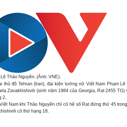
Lịch thi đấu bóng đá
Xe máy
Thế giới thể thao
Tư vấn
eSports
V
Hậu trường
Văn hóa
Giải trí
D
Sân khấu - Điện ảnh
Nghệ sĩ
Văn học
Thời trang
Âm nhạc
Sao Việt
c
Di sản
 Lê Thảo Nguyên. (Ảnh: VNE).
ại thủ đô Tehran (Iran), đại kiện tướng nữ Việt Nam Phạm Lê
la Zavakhishivili (sinh năm 1984 của Georgia, Rat 2455 TG) v
g 2.
a Việt Nam khi Thảo Nguyên chỉ có hệ số Rat đứng thứ 45 tron
ishivili có thứ hạng 18.