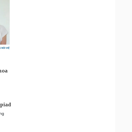
mpiad
ứng