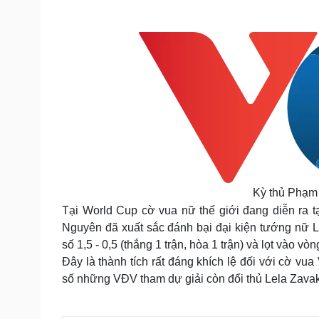
Tin nóng
Việt Nam
Tư vấn luật
Phân tích
Sức khỏe
Đời sống
Dinh dưỡng - món ngon
Nhà đẹp
Cây thuốc
Blog
Sản phụ khoa
Tình yêu - Gia đình
Nhi khoa
Nam khoa
Làm đẹp - giảm cân
Phòng mạch online
Kỳ thủ Phạm
Ăn sạch sống khỏe
Tại World Cup cờ vua nữ thế giới đang diễn ra t
Cải chính
Nguyên đã xuất sắc đánh bại đại kiện tướng nữ Le
số 1,5 - 0,5 (thắng 1 trận, hòa 1 trận) và lọt vào vòn
Đây là thành tích rất đáng khích lệ đối với cờ vu
số những VĐV tham dự giải còn đối thủ Lela Zavakh