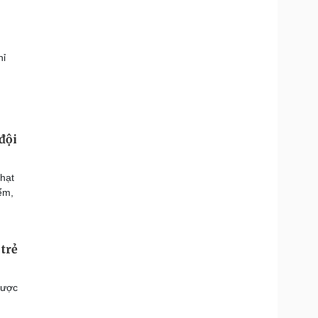
hỉ
đội
 hạt
ểm,
trẻ
được