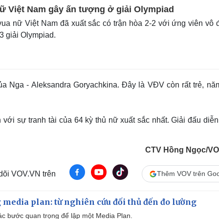
ữ Việt Nam gây ấn tượng ở giải Olympiad
ua nữ Việt Nam đã xuất sắc có trận hòa 2-2 với ứng viên vô 
3 giải Olympiad.
ủa Nga - Aleksandra Goryachkina. Đây là VĐV còn rất trẻ, nă
 với sự tranh tài của 64 kỳ thủ nữ xuất sắc nhất. Giải đấu diễn
CTV Hồng Ngọc/VO
 dõi VOV.VN trên
Thêm VOV trên Goo
 media plan: từ nghiên cứu đối thủ đến đo lường
 các bước quan trọng để lập một Media Plan.