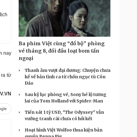
địch
Ba phim Việt cùng “đổ bộ” phòng
vé tháng 8, đối đầu loạt bom tấn
m nay
ngoại
Thanh âm vượt đại dương: Chuyện chưa
 ra từ
kể về bản tình ca từ chốn ngục tù Côn
Đảo
V.VN
Sau kỷ lục phòng vé, Sony hé lộ tương
lai của Tom Holland với Spider-Man
gle
Tiến sát 1 tỷ USD, "The Odyssey" vẫn
vướng tranh cãi chưa có hồi kết
Hoạt hình Việt Wolfoo thua kiện bản
quyền Peppa Pig