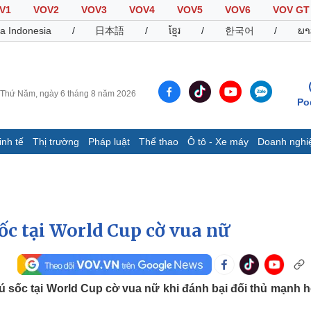
V1
VOV2
VOV3
VOV4
VOV5
VOV6
VOV GT
a Indonesia
/
日本語
/
ខ្មែរ
/
한국어
/
ພາ
Thứ Năm, ngày 6 tháng 8 năm 2026
Po
inh tế
Thị trường
Pháp luật
Thể thao
Ô tô - Xe máy
Doanh nghi
Thế giới
Multimedia
K
Quan sát
Video
B
Cuộc sống đó đây
Ảnh
K
Hồ sơ
E-Magazine
c tại World Cup cờ vua nữ
Infographic
Thể thao
Ô tô - Xe máy
D
sốc tại World Cup cờ vua nữ khi đánh bại đối thủ mạnh h
Bóng đá
Ô tô
T