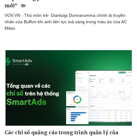
mới“
VOV.VN - Thủ môn trẻ- Gianluigi Donnarumma chính là truyền
nhân của Buffon khi anh liên tục toả sáng trong màu áo của AC
Milan.
Văn hóa
Giải trí
Sân khấu - Điện ảnh
Nghệ sĩ
Văn học
Thời trang
Âm nhạc
Sao Việt
Di sản
Các chỉ số quảng cáo trong trình quản lý của