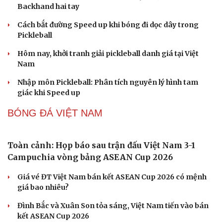
Vì sao da cổ ngày càng sạm đen? Những nguyên
nhân ít người ngờ tới
Chườm đá lên mặt mỗi ngày, da đẹp hơn hay dễ tổn
thương?
Chiết xuất đậu đen mang lại lợi ích gì cho sức khỏe, làn
da?
4 loại sinh tố ít calo giúp giảm cơn đói, hỗ trợ giữ dáng
Da dầu mụn dùng dầu tẩy trang: Nên hay không?
PICKLEBALL
Cải chính