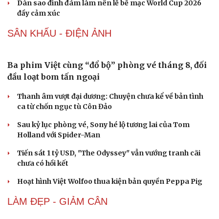
Chủ tịch FIFA có nguy cơ mất ghế vì kế hoạch
“bán” World Cup
Huyền thoại ĐT Italia qua đời ở tuổi 66
FIFA thay đổi lớn, bóng đá Việt Nam có thể được hưởng
lợi
Huyền thoại bóng đá Anh qua đời vì bạo bệnh
Dàn sao đình đám làm nên lễ bế mạc World Cup 2026
đầy cảm xúc
Du lịch
Podcast
SÂN KHẤU - ĐIỆN ẢNH
Tư vấn
Câu chuyện thời sự
Săn Tour
Đọc truyện đêm khuya
Ba phim Việt cùng “đổ bộ” phòng vé tháng 8, đối
check-in
Cửa sổ tình yêu
Kể chuyện cho bé
đầu loạt bom tấn ngoại
Hạt giống tâm hồn
Thanh âm vượt đại dương: Chuyện chưa kể về bản tình
ca từ chốn ngục tù Côn Đảo