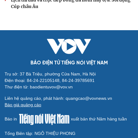
Toàn cảnh: Họp báo sau trận đấu Việt Nam 3-1
Campuchia vòng bảng ASEAN Cup 2026
Giá vé ĐT Việt Nam bán kết ASEAN Cup 2026 có mệnh
giá bao nhiêu?
Đình Bắc và Xuân Son tỏa sáng, Việt Nam tiến vào bán
kết ASEAN Cup 2026
Kết quả ASEAN Cup 2026 hôm nay 7/8: Singapore và
Việt Nam vào bán kết
Kết quả ASEAN Cup 2026 tối 7-8: Đình Bắc rực sáng, ĐT
Việt Nam thắng dễ Campuchia
BÓNG ĐÁ QUỐC TẾ