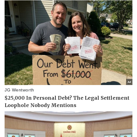
Pháp luật
Quân sự - Quốc phòng
Vụ án
Vũ khí
Tin nóng
Việt Nam
Tư vấn luật
Phân tích