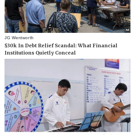
Thể thao
Ô tô - Xe máy
Bóng đá
Ô tô
Lịch thi đấu bóng đá
Xe máy
Thế giới thể thao
Tư vấn
eSports
Hậu trường