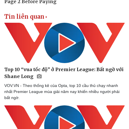
Tin liên quan
Top 10 “vua tốc độ” ở Premier League: Bất ngờ với
Shane Long
VOV.VN - Theo thống kê của Opta, top 10 cầu thủ chạy nhanh
nhất Premier League mùa giải năm nay khiến nhiều người phải
Doanh nghiệp
Công nghệ
bất ngờ.
Thông tin doanh nghiệp
Sành điệu
Doanh nghiệp 24h
Tin Công nghệ
Doanh nhân
Trải nghiệm
Vì cộng đồng
Chuyển đổi số