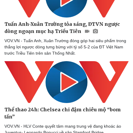
Tuấn Anh-Xuân Trường tỏa sáng, ĐTVN ngược
dòng ngoạn mục hạ Triều Tiên
VOV.VN - Tuấn Anh, Xuân Trường đóng góp hai siêu phẩm trong
thắng lợi ngược dòng tưng bừng với tỷ số 5-2 của ĐT Việt Nam
trước Triều Tiên trên sân Thống Nhất.
Thể thao 24h: Chelsea chi đậm chiêu mộ “bom
tấn”
VOV.VN - HLV Conte quyết tâm mang trung vệ đang khoác áo
Juventus- Leonardo Bonucci về sân Stamford Bridge.