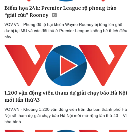
Dinh dưỡng - món ngon
Nhà đẹp
Biếm họa 24h: Premier League rộ phong trào
Cây thuốc
Blog
“giải cứu” Rooney
Sản phụ khoa
Tình yêu - Gia đình
Nhi khoa
VOV.VN - Phong độ tệ hại khiến Wayne Rooney bị tống lên ghế
Nam khoa
dự bị tại MU và các đối thủ ở Premier League không hề thích điều
Làm đẹp - giảm cân
này.
Phòng mạch online
Ăn sạch sống khỏe
1.200 vận động viên tham dự giải chạy báo Hà Nội
mới lần thứ 43
VOV.VN - Khoảng 1.200 vận động viên trên địa bàn thành phố Hà
Nội sẽ tham dự giải chạy báo Hà Nội mới mở rộng lần thứ 43 – Vì
hòa bình.