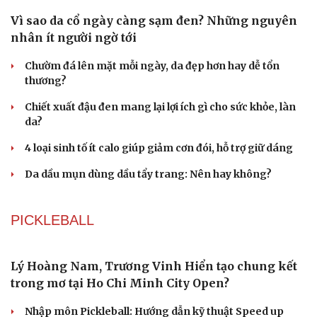
Sau kỷ lục phòng vé, Sony hé lộ tương lai của Tom
Holland với Spider-Man
Tiến sát 1 tỷ USD, "The Odyssey" vẫn vướng tranh cãi
chưa có hồi kết
Hoạt hình Việt Wolfoo thua kiện bản quyền Peppa Pig
LÀM ĐẸP - GIẢM CÂN