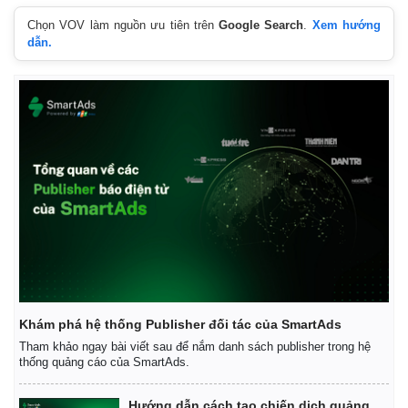
Chọn VOV làm nguồn ưu tiên trên
Google Search
.
Xem hướng
dẫn.
Khám phá hệ thống Publisher đối tác của SmartAds
Tham khảo ngay bài viết sau để nắm danh sách publisher trong hệ
thống quảng cáo của SmartAds.
Kinh tế
Thị trường
Hướng dẫn cách tạo chiến dịch quảng