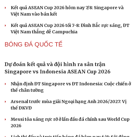
Lý Hoàng Nam, Trương Vinh Hiển tạo chung kết
trong mơ tại Ho Chi Minh City Open?
Nhập môn Pickleball: Hướng dẫn kỹ thuật Speed up
Backhand hai tay
Cách bắt đường Speed up khi bóng đi dọc dây trong
Pickleball
Hôm nay, khởi tranh giải pickleball danh giá tại Việt
Nam
Nhập môn Pickleball: Phân tích nguyên lý hình tam
giác khi Speed up
BÓNG ĐÁ VIỆT NAM