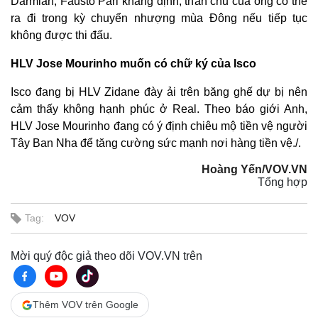
Darmian, Fausto Pari khẳng định, thân chủ của ông có thể
ra đi trong kỳ chuyển nhượng mùa Đông nếu tiếp tục
không được thi đấu.
HLV Jose Mourinho muốn có chữ ký của Isco
Isco đang bị HLV Zidane đày ải trên băng ghế dự bị nên
cảm thấy không hạnh phúc ở Real. Theo báo giới Anh,
HLV Jose Mourinho đang có ý định chiêu mộ tiền vệ người
Tây Ban Nha để tăng cường sức mạnh nơi hàng tiền vệ./.
Hoàng Yến/VOV.VN
Tổng hợp
Tag:
VOV
Mời quý độc giả theo dõi VOV.VN trên
Thêm VOV trên Google