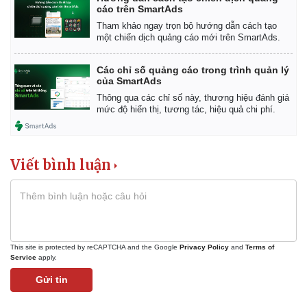
cáo trên SmartAds
Bất động sản
Giá vàng
Tham khảo ngay trọn bộ hướng dẫn cách tạo
Khởi nghiệp
Tiêu dùng
một chiến dịch quảng cáo mới trên SmartAds.
Tỷ giá
Chứng khoán
Các chỉ số quảng cáo trong trình quản lý
Giá cà phê
của SmartAds
Thông qua các chỉ số này, thương hiệu đánh giá
mức độ hiển thị, tương tác, hiệu quả chi phí.
Viết bình luận
This site is protected by reCAPTCHA and the Google
Privacy Policy
and
Terms of
Service
apply.
Gửi tin