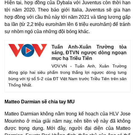
Hiện tại, hợp đồng của Dybala với Juventus còn thời hạn
tới năm 2020. Theo báo giới Italia, Juventus sẽ gia hạn
hợp đồng với cầu thủ này tới năm 2021 và tăng lương gấp
ba lần (từ 2,2 triệu euro/năm lên 6 triệu euro/năm) để tránh
sự nhòm ngó của những đội bóng khác.
Tuấn Anh-Xuân Trường tỏa
sáng, ĐTVN ngược dòng ngoạn
mục hạ Triều Tiên
VOV.VN - Tuấn Anh, Xuân Trường
đóng góp hai siêu phẩm trong thắng lợi ngược dòng tưng
bừng với tỷ số 5-2 của ĐT Việt Nam trước Triều Tiên trên sân
Thống Nhất.
Thế giới
Multimedia
Matteo Darmian sẽ chia tay MU
Quan sát
Video
Matteo Darmian không nằm trong kế hoạch của HLV Jose
Cuộc sống đó đây
Ảnh
Mourinho ở mùa giải năm nay, nên tiền vệ này đã không
Hồ sơ
E-Magazine
Infographic
được trọng dụng. Mới đây, người đại diện của Matteo