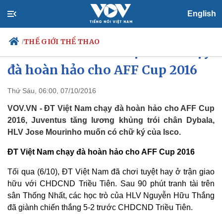
English
THẾ GIỚI THỂ THAO
/
Thể thao 24h: ĐT Việt Nam chạy
đà hoàn hảo cho AFF Cup 2016
Thứ Sáu, 06:00, 07/10/2016
Chính trị
Xã hội
Đảng
Tin 24h
VOV.VN - ĐT Việt Nam chạy đà hoàn hảo cho AFF Cup
Tổ chức nhân sự
Dự báo thời tiết
2016, Juventus tăng lương khủng trói chân Dybala,
Quốc hội
Giáo dục
HLV Jose Mourinho muốn có chữ ký của Isco.
Nhận diện sự thật
Dấu ấn VOV
Việc làm
ĐT Việt Nam chạy đà hoàn hảo cho AFF Cup 2016
Biển đảo
Tối qua (6/10), ĐT Việt Nam đã chơi tuyệt hay ở trận giao
hữu với CHDCND Triều Tiên. Sau 90 phút tranh tài trên
sân Thống Nhất, các học trò của HLV Nguyễn Hữu Thắng
đã giành chiến thắng 5-2 trước CHDCND Triều Tiên.