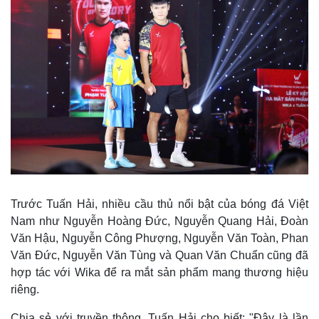
Thế giới
Multimedia
Quan sát
Video
Cuộc sống đó đây
Ảnh
Hồ sơ
E-Magazine
Infographic
Trước Tuấn Hải, nhiều cầu thủ nổi bật của bóng đá Việt
Nam như Nguyễn Hoàng Đức, Nguyễn Quang Hải, Đoàn
Văn Hậu, Nguyễn Công Phượng, Nguyễn Văn Toàn, Phan
Văn Đức, Nguyễn Văn Tùng và Quan Văn Chuẩn cũng đã
hợp tác với Wika để ra mắt sản phẩm mang thương hiệu
riêng.
Chia sẻ với truyền thông, Tuấn Hải cho biết: "Đây là lần