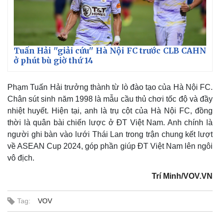
Tuấn Hải ''giải cứu'' Hà Nội FC trước CLB CAHN
ở phút bù giờ thứ 14
Phạm Tuấn Hải trưởng thành từ lò đào tạo của Hà Nội FC.
Chân sút sinh năm 1998 là mẫu cầu thủ chơi tốc độ và đầy
nhiệt huyết. Hiện tại, anh là trụ cột của Hà Nội FC, đồng
Kinh tế
Thị trường
thời là quân bài chiến lược ở ĐT Việt Nam. Anh chính là
Bất động sản
Giá vàng
người ghi bàn vào lưới Thái Lan trong trận chung kết lượt
Khởi nghiệp
Tiêu dùng
về ASEAN Cup 2024, góp phần giúp ĐT Việt Nam lên ngôi
Tỷ giá
Chứng khoán
vô địch.
Giá cà phê
Trí Minh/VOV.VN
Tag:
VOV