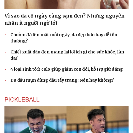
Vì sao da cổ ngày càng sạm đen? Những nguyên
nhân ít người ngờ tới
Chườm đá lên mặt mỗi ngày, da đẹp hơn hay dễ tổn
thương?
Chiết xuất đậu đen mang lại lợi ích gì cho sức khỏe, làn
da?
4 loại sinh tố ít calo giúp giảm cơn đói, hỗ trợ giữ dáng
Da dầu mụn dùng dầu tẩy trang: Nên hay không?
Du lịch
Podcast
PICKLEBALL
Tư vấn
Câu chuyện thời sự
Săn Tour
Đọc truyện đêm khuya
check-in
Cửa sổ tình yêu
Kể chuyện cho bé
Hạt giống tâm hồn