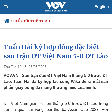
English
THẾ GIỚI THỂ THAO
/
Tuấn Hải ký hợp đồng đặc biệt
Chính trị
Xã hội
Đảng
Tin 24h
sau trận ĐT Việt Nam 5-0 ĐT Lào
Tổ chức nhân sự
Dự báo thời tiết
Quốc hội
Giáo dục
Thứ Tư, 12:43, 26/03/2025
Nhận diện sự thật
Dấu ấn VOV
Việc làm
VOV.VN - Sau trận đấu ĐT Việt Nam thắng 5-0 trước ĐT
Biển đảo
Lào, Tuấn Hải đã ký hợp tác cùng Wika để ra mắt sản
phẩm giày bóng đá mang thương hiệu của mình.
ĐT Việt Nam giành chiến thắng 5-0 trước ĐT Lào trong
trận ra quân tại vòng loại thứ ba Asian Cup 2027. Với