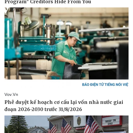
Thể thao
Ô tô - Xe máy
Bóng đá
Ô tô
Lịch thi đấu bóng đá
Xe máy
Thế giới thể thao
Tư vấn
eSports
Hậu trường