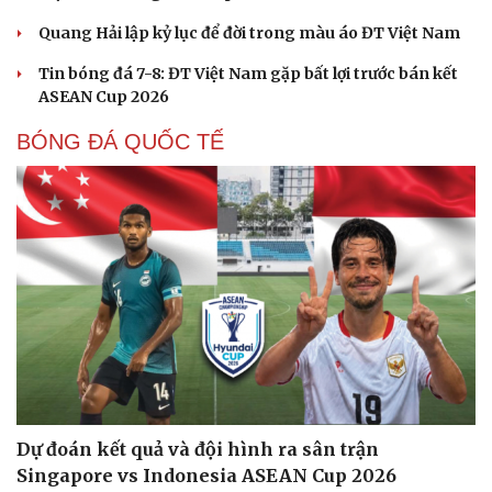
Quang Hải lập kỷ lục để đời trong màu áo ĐT Việt Nam
Tin bóng đá 7-8: ĐT Việt Nam gặp bất lợi trước bán kết
ASEAN Cup 2026
Cải chính
BÓNG ĐÁ QUỐC TẾ
Dự đoán kết quả và đội hình ra sân trận
Singapore vs Indonesia ASEAN Cup 2026