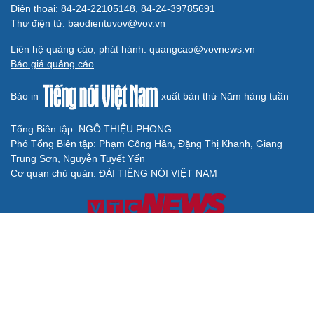
Điện thoại: 84-24-22105148, 84-24-39785691
Thư điện tử: baodientuvov@vov.vn
Liên hệ quảng cáo, phát hành: quangcao@vovnews.vn
Báo giá quảng cáo
Báo in
xuất bản thứ Năm hàng tuần
Tổng Biên tập: NGÔ THIỆU PHONG
Phó Tổng Biên tập: Phạm Công Hân, Đặng Thị Khanh, Giang
Trung Sơn, Nguyễn Tuyết Yến
Cơ quan chủ quản: ĐÀI TIẾNG NÓI VIỆT NAM
Không được sao chép lại bất kỳ thông tin nào từ website này khi