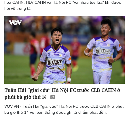
hòa CAHN; HLV CAHN và Hà Nội FC "va nhau tóe lửa" khi được
hỏi về trọng tài.
Sức khỏe
Đời sống
Dinh dưỡng - món ngon
Nhà đẹp
Cây thuốc
Blog
Tuấn Hải ''giải cứu'' Hà Nội FC trước CLB CAHN ở
Sản phụ khoa
Tình yêu - Gia đình
phút bù giờ thứ 14
Nhi khoa
Nam khoa
VOV.VN - Tuấn Hải ''giải cứu'' Hà Nội FC trước CLB CAHN ở phút
Làm đẹp - giảm cân
bù giờ thứ 14 với bàn thắng được ghi từ chấm phạt đền.
Phòng mạch online
Ăn sạch sống khỏe