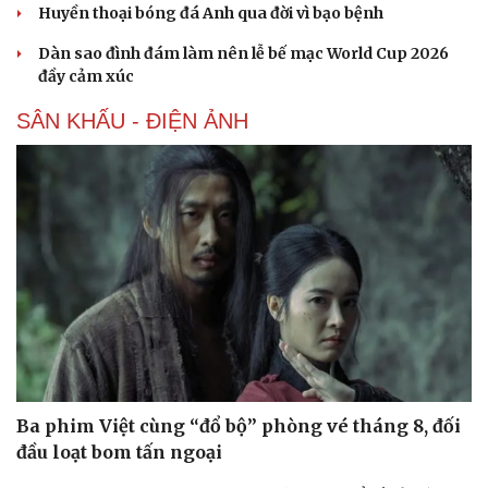
Huyền thoại bóng đá Anh qua đời vì bạo bệnh
Dàn sao đình đám làm nên lễ bế mạc World Cup 2026
đầy cảm xúc
Văn hóa
Giải trí
SÂN KHẤU - ĐIỆN ẢNH
Sân khấu - Điện ảnh
Nghệ sĩ
Văn học
Thời trang
Âm nhạc
Sao Việt
Di sản
Ba phim Việt cùng “đổ bộ” phòng vé tháng 8, đối
đầu loạt bom tấn ngoại