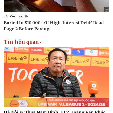
Doanh nghiệp
Công nghệ
Thông tin doanh nghiệp
Sành điệu
Doanh nghiệp 24h
Tin Công nghệ
Doanh nhân
Trải nghiệm
Vì cộng đồng
Chuyển đổi số
Tin liên quan
Hà Nội FC thua Nam Định, HLV Hoàng Văn Phúc