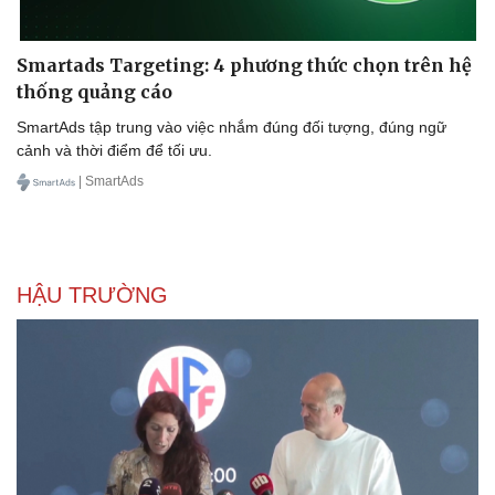
Smartads Targeting: 4 phương thức chọn trên hệ
thống quảng cáo
SmartAds tập trung vào việc nhắm đúng đối tượng, đúng ngữ
cảnh và thời điểm để tối ưu.
| SmartAds
HẬU TRƯỜNG
Văn hóa
Giải trí
Sân khấu - Điện ảnh
Nghệ sĩ
Văn học
Thời trang
Âm nhạc
Sao Việt
Di sản