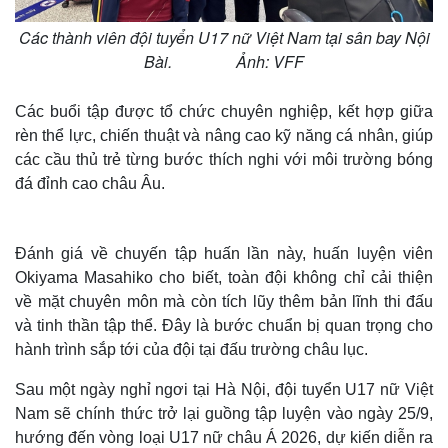
Các thành viên đội tuyển U17 nữ Việt Nam tại sân bay Nội
Bài. Ảnh: VFF
Các buổi tập được tổ chức chuyên nghiệp, kết hợp giữa
rèn thể lực, chiến thuật và nâng cao kỹ năng cá nhân, giúp
các cầu thủ trẻ từng bước thích nghi với môi trường bóng
đá đỉnh cao châu Âu.
Đánh giá về chuyến tập huấn lần này, huấn luyện viên
Okiyama Masahiko cho biết, toàn đội không chỉ cải thiện
Thế giới
Multimedia
về mặt chuyên môn mà còn tích lũy thêm bản lĩnh thi đấu
Quan sát
Video
và tinh thần tập thể. Đây là bước chuẩn bị quan trọng cho
Cuộc sống đó đây
Ảnh
hành trình sắp tới của đội tại đấu trường châu lục.
Hồ sơ
E-Magazine
Infographic
Sau một ngày nghỉ ngơi tại Hà Nội, đội tuyển U17 nữ Việt
Nam sẽ chính thức trở lại guồng tập luyện vào ngày 25/9,
hướng đến vòng loại U17 nữ châu Á 2026, dự kiến diễn ra