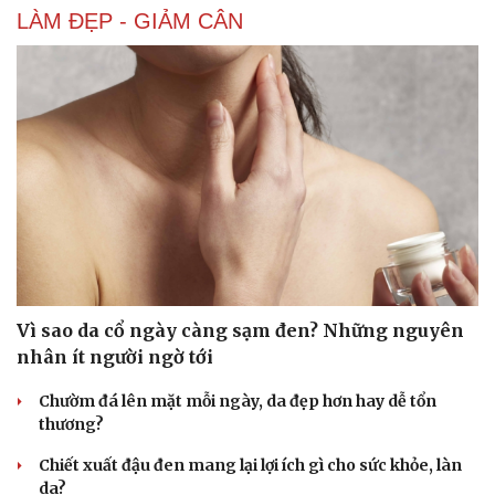
Săn Tour
Đọc truyện đêm khuya
LÀM ĐẸP - GIẢM CÂN
check-in
Cửa sổ tình yêu
Kể chuyện cho bé
Hạt giống tâm hồn
Vì sao da cổ ngày càng sạm đen? Những nguyên
nhân ít người ngờ tới
Chườm đá lên mặt mỗi ngày, da đẹp hơn hay dễ tổn
thương?
Chiết xuất đậu đen mang lại lợi ích gì cho sức khỏe, làn
da?