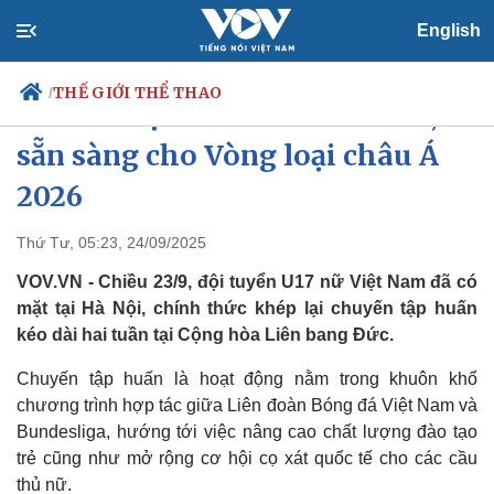
English
THẾ GIỚI THỂ THAO
/
U17 nữ Việt Nam trở về từ Đức,
sẵn sàng cho Vòng loại châu Á
2026
Chính trị
Xã hội
Đảng
Tin 24h
Thứ Tư, 05:23, 24/09/2025
Tổ chức nhân sự
Dự báo thời tiết
VOV.VN - Chiều 23/9, đội tuyển U17 nữ Việt Nam đã có
Quốc hội
Giáo dục
Nhận diện sự thật
Dấu ấn VOV
mặt tại Hà Nội, chính thức khép lại chuyến tập huấn
Việc làm
kéo dài hai tuần tại Cộng hòa Liên bang Đức.
Biển đảo
Chuyến tập huấn là hoạt động nằm trong khuôn khổ
chương trình hợp tác giữa Liên đoàn Bóng đá Việt Nam và
Bundesliga, hướng tới việc nâng cao chất lượng đào tạo
trẻ cũng như mở rộng cơ hội cọ xát quốc tế cho các cầu
thủ nữ.