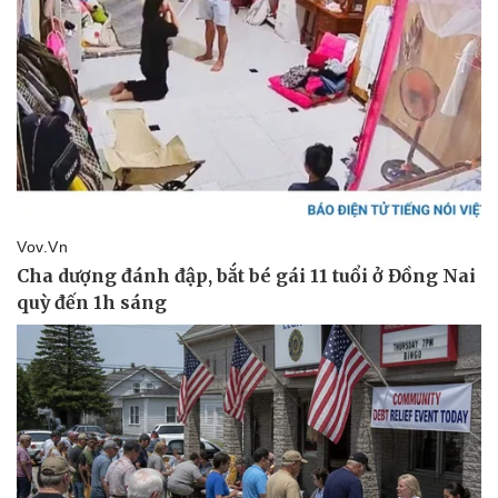
Vụ án
Vũ khí
Tin nóng
Việt Nam
Tư vấn luật
Phân tích