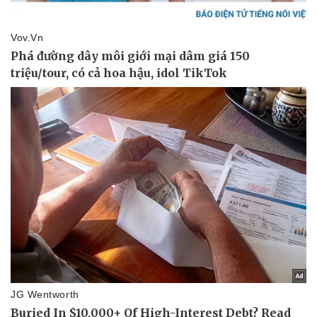
Thể thao
Ô tô - Xe máy
Bóng đá
Ô tô
Lịch thi đấu bóng đá
Xe máy
Thế giới thể thao
Tư vấn
eSports
Hậu trường