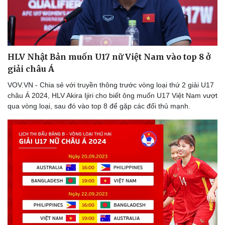
HLV Nhật Bản muốn U17 nữ Việt Nam vào top 8 ở
giải châu Á
VOV.VN - Chia sẻ với truyền thông trước vòng loại thứ 2 giải U17
châu Á 2024, HLV Akira Ijiri cho biết ông muốn U17 Việt Nam vượt
Sức khỏe
Đời sống
qua vòng loại, sau đó vào top 8 để gặp các đối thủ mạnh.
Dinh dưỡng - món ngon
Nhà đẹp
Cây thuốc
Blog
Sản phụ khoa
Tình yêu - Gia đình
Nhi khoa
Nam khoa
Làm đẹp - giảm cân
Phòng mạch online
Ăn sạch sống khỏe