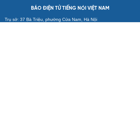
Arsenal trước mùa giải Ngoại hạng Anh
2026/2027: Vị thế ĐKVĐ
Messi tỏa sáng rực rỡ ở lần đầu đá chính sau World Cup
2026
Lịch thi đấu và trực tiếp bóng đá hôm nay 6/8: Sôi động
Cúp châu Âu
Cuộc đua vào bán kết ASEAN Cup 2026 “căng như dây
đàn”