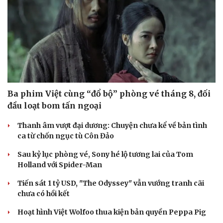
Ba phim Việt cùng “đổ bộ” phòng vé tháng 8, đối
đầu loạt bom tấn ngoại
Thanh âm vượt đại dương: Chuyện chưa kể về bản tình
ca từ chốn ngục tù Côn Đảo
Sau kỷ lục phòng vé, Sony hé lộ tương lai của Tom
Holland với Spider-Man
Tiến sát 1 tỷ USD, "The Odyssey" vẫn vướng tranh cãi
chưa có hồi kết
Du lịch
Podcast
Hoạt hình Việt Wolfoo thua kiện bản quyền Peppa Pig
Tư vấn
Câu chuyện thời sự