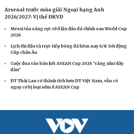
ĐT Việt Nam thiếu 5 trụ cột, cầu thủ Campuchia
tươi rói trên sân tập
Tin bóng đá 6-8: Nhân tố bí ẩn xuất hiện ở trận Việt Nam
vs Campuchia?
Lịch thi đấu V-League 2026/2027: HAGL đối đầu Nam
Định ngay ở trận ra quân
Kết quả bốc thăm Cúp Quốc gia 2026/2027: CAHN và Hà
Nội FC dễ thở
VPF thay đổi bộ nhận diện thương hiệu, tham vọng nâng
tầm bóng đá Việt Nam
BÓNG ĐÁ QUỐC TẾ