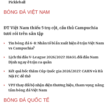
Hôm nay, khởi tranh giải pickleball danh giá tại Việt
Nam
Cải chính
Nhập môn Pickleball: Phân tích nguyên lý hình tam
giác khi Speed up
FPT Play độc quyền phát sóng PPA Asia 500 tại TP. Hồ
Chí Minh
Cách bắt đường Speed up khi bóng ở vị trí ô 2 trong
Pickleball
BÓNG ĐÁ VIỆT NAM