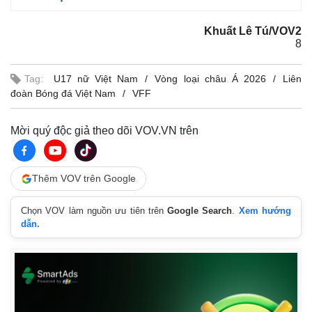
Khuất Lê Tú/VOV2
8
Tag:
U17 nữ Việt Nam
Vòng loại châu Á 2026
Liên
đoàn Bóng đá Việt Nam
VFF
Mời quý độc giả theo dõi VOV.VN trên
Thêm VOV trên Google
Chọn VOV làm nguồn ưu tiên trên
Google Search
.
Xem hướng
dẫn.
Kinh tế
Thị trường
Bất động sản
Giá vàng
Khởi nghiệp
Tiêu dùng
Tỷ giá