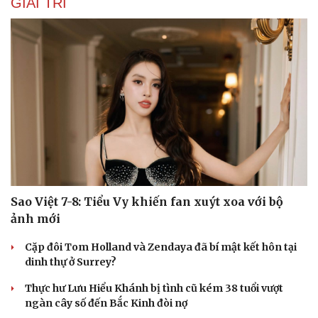
GIẢI TRÍ
Phòng mạch online
Ăn sạch sống khỏe
Sao Việt 7-8: Tiểu Vy khiến fan xuýt xoa với bộ
ảnh mới
Cặp đôi Tom Holland và Zendaya đã bí mật kết hôn tại
dinh thự ở Surrey?
Thực hư Lưu Hiểu Khánh bị tình cũ kém 38 tuổi vượt
ngàn cây số đến Bắc Kinh đòi nợ