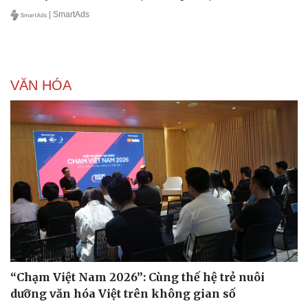
| SmartAds
VĂN HÓA
Doanh nghiệp
Công nghệ
Thông tin doanh nghiệp
Sành điệu
Doanh nghiệp 24h
Tin Công nghệ
Doanh nhân
Trải nghiệm
Vì cộng đồng
Chuyển đổi số
“Chạm Việt Nam 2026”: Cùng thế hệ trẻ nuôi
dưỡng văn hóa Việt trên không gian số