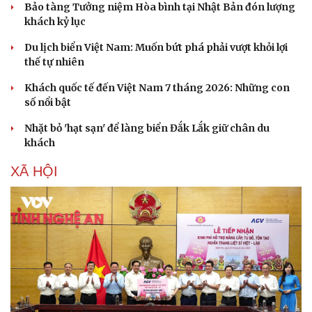
Bảo tàng Tưởng niệm Hòa bình tại Nhật Bản đón lượng
khách kỷ lục
Du lịch biển Việt Nam: Muốn bứt phá phải vượt khỏi lợi
thế tự nhiên
Khách quốc tế đến Việt Nam 7 tháng 2026: Những con
số nổi bật
Nhặt bỏ 'hạt sạn' để làng biển Đắk Lắk giữ chân du
khách
XÃ HỘI
Văn hóa
Giải trí
Sân khấu - Điện ảnh
Nghệ sĩ
Văn học
Thời trang