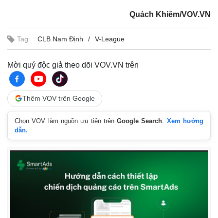
.
i
e
a
8
n
n
4
-
Quách Khiêm/VOV.VN
%
P
i
i
c
t
n
u
Tag:
CLB Nam Định
V-League
r
e
i
n
Mời quý độc giả theo dõi VOV.VN trên
g
T
Thêm VOV trên Google
i
Chọn VOV làm nguồn ưu tiên trên
Google Search
.
Xem hướng
m
dẫn.
e