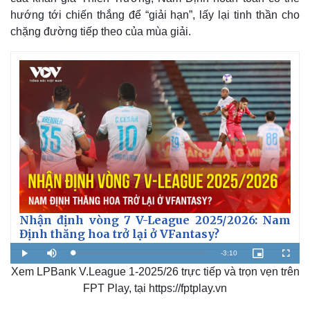
hướng tới chiến thắng để “giải hạn”, lấy lại tinh thần cho
chặng đường tiếp theo của mùa giải.
Thế giới
Multimedia
Quan sát
Video
Cuộc sống đó đây
Ảnh
Hồ sơ
E-Magazine
Nhận định vòng 7 V-League 2025/2026: Nam
Infographic
Định thăng hoa trở lại ở VFantasy?
R
-
3:10
L
P
M
P
F
o
l
u
i
u
a
Xem LPBank V.League 1-2025/26 trực tiếp và trọn vẹn trên
a
t
c
l
e
d
y
e
t
l
e
u
s
FPT Play, tại https://fptplay.vn
d
r
c
m
:
e
r
2
-
e