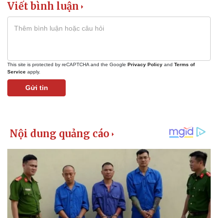
Viết bình luận
This site is protected by reCAPTCHA and the Google
Privacy Policy
and
Terms of
Service
apply.
Gửi tin
Kinh tế
Thị trường
Bất động sản
Giá vàng
Khởi nghiệp
Tiêu dùng
Tỷ giá
Chứng khoán
Giá cà phê