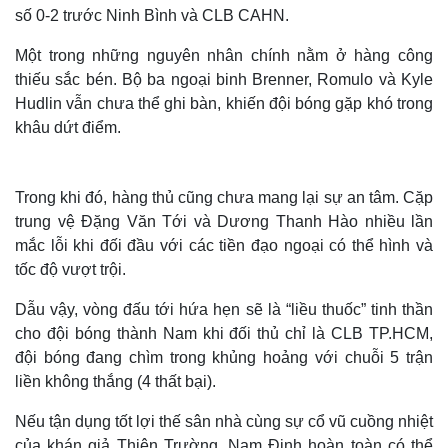
số 0-2 trước Ninh Bình và CLB CAHN.
Một trong những nguyên nhân chính nằm ở hàng công
thiếu sắc bén. Bộ ba ngoại binh Brenner, Romulo và Kyle
Hudlin vẫn chưa thể ghi bàn, khiến đội bóng gặp khó trong
khâu dứt điểm.
Trong khi đó, hàng thủ cũng chưa mang lại sự an tâm. Cặp
trung vệ Đặng Văn Tới và Dương Thanh Hào nhiều lần
mắc lỗi khi đối đầu với các tiền đạo ngoại có thể hình và
tốc độ vượt trội.
Dẫu vậy, vòng đấu tới hứa hẹn sẽ là “liều thuốc” tinh thần
cho đội bóng thành Nam khi đối thủ chỉ là CLB TP.HCM,
đội bóng đang chìm trong khủng hoảng với chuỗi 5 trận
liền không thắng (4 thất bại).
Nếu tận dụng tốt lợi thế sân nhà cùng sự cổ vũ cuồng nhiệt
của khán giả Thiên Trường, Nam Định hoàn toàn có thể