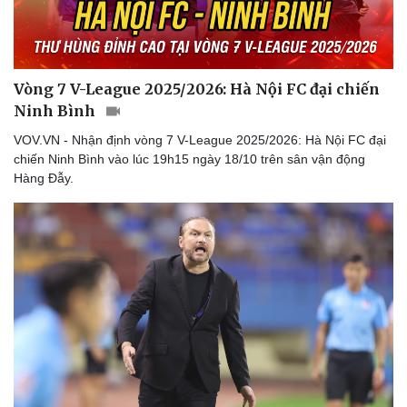
Vòng 7 V-League 2025/2026: Hà Nội FC đại chiến
Ninh Bình
VOV.VN - Nhận định vòng 7 V-League 2025/2026: Hà Nội FC đại
chiến Ninh Bình vào lúc 19h15 ngày 18/10 trên sân vận động
Hàng Đẫy.
Thể thao
Ô tô - Xe máy
Bóng đá
Ô tô
Lịch thi đấu bóng đá
Xe máy
Thế giới thể thao
Tư vấn
eSports
Hậu trường