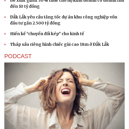
Đề xuất giảm 30% thuế cho hộ kinh doanh có doanh thu
đến 10 tỷ đồng
Đắk Lắk yêu cầu tăng tốc dự án khu công nghiệp vốn
đầu tư gần 2.500 tỷ đồng
Hiến kế “chuyển đổi kép" cho kinh tế
Tháp sầu riêng hình chiếc gùi cao 18m ở Đắk Lắk
PODCAST