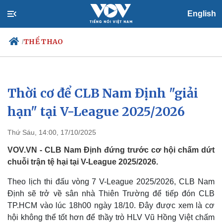
English
THỂ THAO
/
Thời cơ để CLB Nam Định "giải
Chính trị
Xã hội
Đảng
Tin 24h
hạn" tại V-League 2025/2026
Tổ chức nhân sự
Dự báo thời tiết
Quốc hội
Giáo dục
Thứ Sáu, 14:00, 17/10/2025
Nhận diện sự thật
Dấu ấn VOV
Việc làm
VOV.VN - CLB Nam Định đứng trước cơ hội chấm dứt
Biển đảo
chuỗi trận tệ hại tại V-League 2025/2026.
Theo lịch thi đấu vòng 7 V-League 2025/2026, CLB Nam
Định sẽ trở về sân nhà Thiên Trường để tiếp đón CLB
TP.HCM vào lúc 18h00 ngày 18/10. Đây được xem là cơ
hội không thể tốt hơn để thầy trò HLV Vũ Hồng Việt chấm