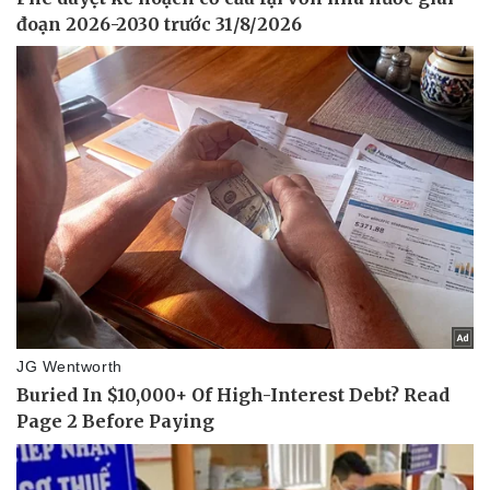
Pháp luật
Quân sự - Quốc phòng
Vụ án
Vũ khí
Tin nóng
Việt Nam
Tư vấn luật
Phân tích