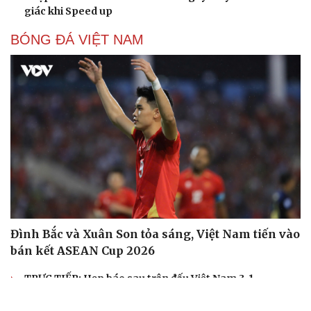
giác khi Speed up
BÓNG ĐÁ VIỆT NAM
Đình Bắc và Xuân Son tỏa sáng, Việt Nam tiến vào
bán kết ASEAN Cup 2026
TRỰC TIẾP: Họp báo sau trận đấu Việt Nam 3-1
Campuchia vòng bảng ASEAN Cup 2026