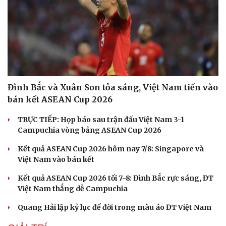
Đình Bắc và Xuân Son tỏa sáng, Việt Nam tiến vào
bán kết ASEAN Cup 2026
TRỰC TIẾP: Họp báo sau trận đấu Việt Nam 3-1
Campuchia vòng bảng ASEAN Cup 2026
Kết quả ASEAN Cup 2026 hôm nay 7/8: Singapore và
Sức khỏe
Đời sống
Việt Nam vào bán kết
Dinh dưỡng - món ngon
Nhà đẹp
Cây thuốc
Blog
Kết quả ASEAN Cup 2026 tối 7-8: Đình Bắc rực sáng, ĐT
Sản phụ khoa
Tình yêu - Gia đình
Việt Nam thắng dễ Campuchia
Nhi khoa
Quang Hải lập kỷ lục để đời trong màu áo ĐT Việt Nam
Nam khoa
Làm đẹp - giảm cân