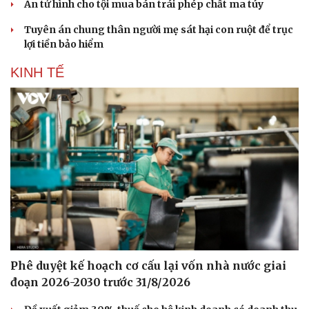
Săn Tour
Đọc truyện đêm khuya
Án tử hình cho tội mua bán trái phép chất ma túy
check-in
Cửa sổ tình yêu
Tuyên án chung thân người mẹ sát hại con ruột để trục
Kể chuyện cho bé
lợi tiền bảo hiểm
Hạt giống tâm hồn
KINH TẾ
Phê duyệt kế hoạch cơ cấu lại vốn nhà nước giai
đoạn 2026-2030 trước 31/8/2026