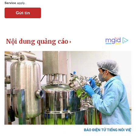
Giá cà phê
Service
apply.
Gửi tin