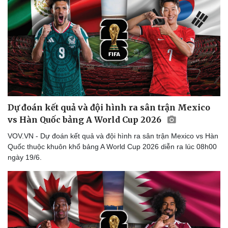
Dự đoán kết quả và đội hình ra sân trận Mexico
vs Hàn Quốc bảng A World Cup 2026
VOV.VN - Dự đoán kết quả và đội hình ra sân trận Mexico vs Hàn
Quốc thuộc khuôn khổ bảng A World Cup 2026 diễn ra lúc 08h00
ngày 19/6.