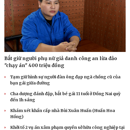
Bắt giữ người phụ nữ giả danh công an lừa đảo
"chạy án" 400 triệu đồng
Tạm giữ hình sự người đàn ông đạp ngã chồng cũ của
bạn gái giữa đường
Cha dượng đánh đập, bắt bé gái 11 tuổi ở Đồng Nai quỳ
đến 1h sáng
Khám xét khẩn cấp nhà Bùi Xuân Huấn (Huấn Hoa
Hồng)
Khởi tố 2 vụ án xâm phạm quyền sở hữu công nghiệp tại