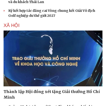
và du khách Thái Lan
Ký kết hợp tác đăng cai Vòng chung kết Giải Vô địch
Golf nghiệp dư thế giới 2027
XÃ HỘI
Thành lập Hội đồng xét tặng Giải thưởng Hồ Chí
Minh