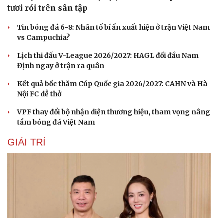
tươi rói trên sân tập
Tin bóng đá 6-8: Nhân tố bí ẩn xuất hiện ở trận Việt Nam
vs Campuchia?
Lịch thi đấu V-League 2026/2027: HAGL đối đầu Nam
Định ngay ở trận ra quân
Kết quả bốc thăm Cúp Quốc gia 2026/2027: CAHN và Hà
Nội FC dễ thở
VPF thay đổi bộ nhận diện thương hiệu, tham vọng nâng
tầm bóng đá Việt Nam
GIẢI TRÍ