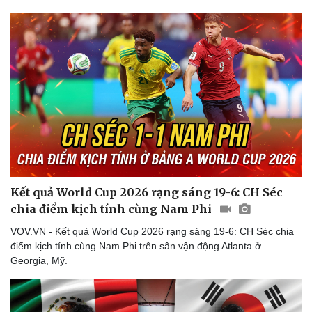
Kết quả World Cup 2026 rạng sáng 19-6: CH Séc
chia điểm kịch tính cùng Nam Phi
VOV.VN - Kết quả World Cup 2026 rạng sáng 19-6: CH Séc chia
điểm kịch tính cùng Nam Phi trên sân vận động Atlanta ở
Georgia, Mỹ.