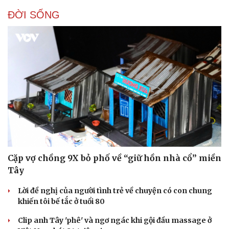
ĐỜI SỐNG
Sức khỏe
Đời sống
Dinh dưỡng - món ngon
Nhà đẹp
Cây thuốc
Blog
Sản phụ khoa
Tình yêu - Gia đình
Nhi khoa
Nam khoa
Làm đẹp - giảm cân
Phòng mạch online
Cặp vợ chồng 9X bỏ phố về “giữ hồn nhà cổ” miền
Ăn sạch sống khỏe
Tây
Lời đề nghị của người tình trẻ về chuyện có con chung
khiến tôi bế tắc ở tuổi 80
Clip anh Tây 'phê' và ngơ ngác khi gội đầu massage ở