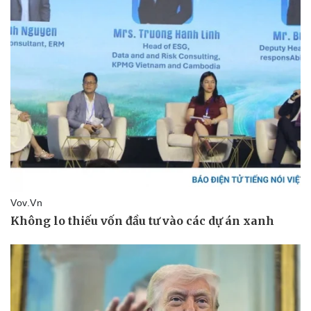
Pháp luật
Quân sự - Quốc phòng