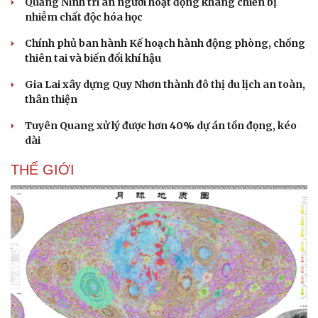
Quảng Ninh tri ân người hoạt động kháng chiến bị
nhiễm chất độc hóa học
Chính phủ ban hành Kế hoạch hành động phòng, chống
thiên tai và biến đổi khí hậu
Gia Lai xây dựng Quy Nhơn thành đô thị du lịch an toàn,
thân thiện
Tuyên Quang xử lý được hơn 40% dự án tồn đọng, kéo
dài
THẾ GIỚI
Du lịch
Podcast
Tư vấn
Câu chuyện thời sự
Săn Tour
Đọc truyện đêm khuya
check-in
Cửa sổ tình yêu
Kể chuyện cho bé