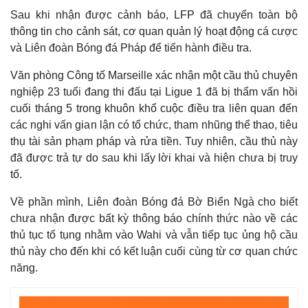
Sau khi nhận được cảnh báo, LFP đã chuyển toàn bộ
thông tin cho cảnh sát, cơ quan quản lý hoạt động cá cược
và Liên đoàn Bóng đá Pháp để tiến hành điều tra.
Văn phòng Công tố Marseille xác nhận một cầu thủ chuyên
nghiệp 23 tuổi đang thi đấu tại Ligue 1 đã bị thẩm vấn hồi
cuối tháng 5 trong khuôn khổ cuộc điều tra liên quan đến
các nghi vấn gian lận có tổ chức, tham nhũng thể thao, tiêu
thụ tài sản phạm pháp và rửa tiền. Tuy nhiên, cầu thủ này
đã được trả tự do sau khi lấy lời khai và hiện chưa bị truy
tố.
Thế giới
Multimedia
Về phần mình, Liên đoàn Bóng đá Bờ Biển Ngà cho biết
Quan sát
Video
chưa nhận được bất kỳ thông báo chính thức nào về các
Cuộc sống đó đây
Ảnh
thủ tục tố tụng nhằm vào Wahi và vẫn tiếp tục ủng hộ cầu
Hồ sơ
E-Magazine
thủ này cho đến khi có kết luận cuối cùng từ cơ quan chức
Infographic
năng.