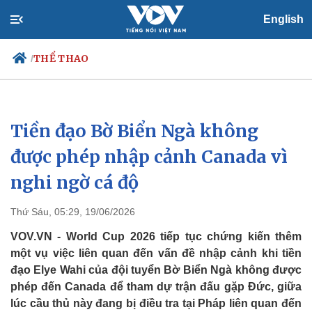
English
THỂ THAO
/
Tiền đạo Bờ Biển Ngà không
Chính trị
Xã hội
Đảng
Tin 24h
được phép nhập cảnh Canada vì
Tổ chức nhân sự
Dự báo thời tiết
nghi ngờ cá độ
Quốc hội
Giáo dục
Nhận diện sự thật
Dấu ấn VOV
Việc làm
Thứ Sáu, 05:29, 19/06/2026
Biển đảo
VOV.VN - World Cup 2026 tiếp tục chứng kiến thêm
một vụ việc liên quan đến vấn đề nhập cảnh khi tiền
đạo Elye Wahi của đội tuyển Bờ Biển Ngà không được
phép đến Canada để tham dự trận đấu gặp Đức, giữa
lúc cầu thủ này đang bị điều tra tại Pháp liên quan đến