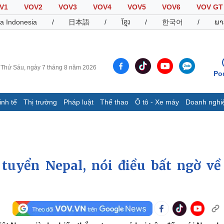
V1
VOV2
VOV3
VOV4
VOV5
VOV6
VOV GT
a Indonesia
/
日本語
/
ខ្មែរ
/
한국어
/
ພາ
Thứ Sáu, ngày 7 tháng 8 năm 2026
Po
inh tế
Thị trường
Pháp luật
Thể thao
Ô tô - Xe máy
Doanh nghi
Thế giới
Multimedia
K
Quan sát
Video
B
Cuộc sống đó đây
Ảnh
K
Hồ sơ
E-Magazine
tuyển Nepal, nói điều bất ngờ về
Infographic
Thể thao
Ô tô - Xe máy
D
Bóng đá
Ô tô
T