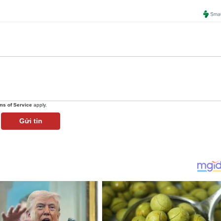
ms of Service
apply.
Gửi tin