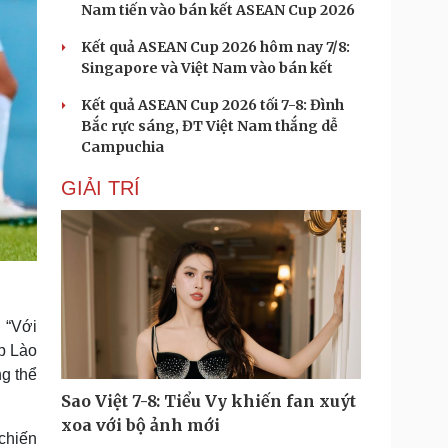
Nam tiến vào bán kết ASEAN Cup 2026
Kết quả ASEAN Cup 2026 hôm nay 7/8:
Singapore và Việt Nam vào bán kết
Kết quả ASEAN Cup 2026 tối 7-8: Đình
Bắc rực sáng, ĐT Việt Nam thắng dễ
Campuchia
GIẢI TRÍ
 “Với
ặp Lào
ng thể
Sao Việt 7-8: Tiểu Vy khiến fan xuýt
xoa với bộ ảnh mới
 chiến