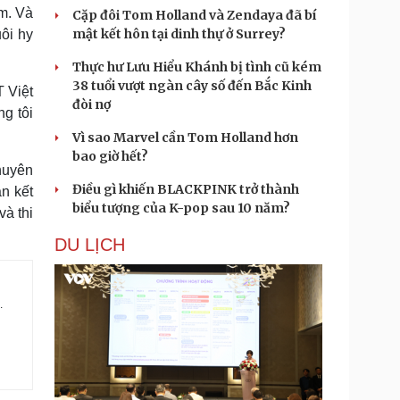
ểm. Và
Cặp đôi Tom Holland và Zendaya đã bí
mật kết hôn tại dinh thự ở Surrey?
uôi hy
Thực hư Lưu Hiểu Khánh bị tình cũ kém
38 tuổi vượt ngàn cây số đến Bắc Kinh
T Việt
đòi nợ
g tôi
Vì sao Marvel cần Tom Holland hơn
bao giờ hết?
chuyên
Điều gì khiến BLACKPINK trở thành
ận kết
biểu tượng của K-pop sau 10 năm?
và thi
DU LỊCH
.