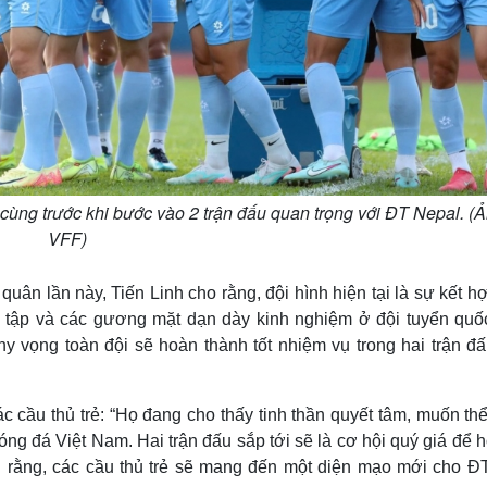
ùng trước khi bước vào 2 trận đấu quan trọng với ĐT Nepal. (Ả
VFF)
quân lần này, Tiến Linh cho rằng, đội hình hiện tại là sự kết h
u tập và các gương mặt dạn dày kinh nghiệm ở đội tuyển quốc
 hy vọng toàn đội sẽ hoàn thành tốt nhiệm vụ trong hai trận đ
 cầu thủ trẻ: “Họ đang cho thấy tinh thần quyết tâm, muốn th
ng đá Việt Nam. Hai trận đấu sắp tới sẽ là cơ hội quý giá để h
tin rằng, các cầu thủ trẻ sẽ mang đến một diện mạo mới cho ĐT