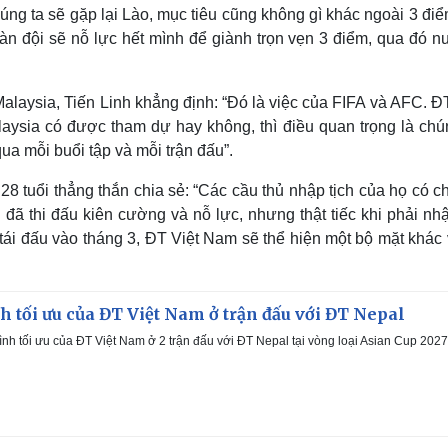
húng ta sẽ gặp lại Lào, mục tiêu cũng không gì khác ngoài 3 đi
oàn đội sẽ nỗ lực hết mình để giành trọn vẹn 3 điểm, qua đó n
alaysia, Tiến Linh khẳng định: “Đó là việc của FIFA và AFC. Đ
aysia có được tham dự hay không, thì điều quan trọng là chún
ua mỗi buổi tập và mỗi trận đấu”.
o 28 tuổi thẳng thắn chia sẻ: “Các cầu thủ nhập tịch của họ có 
i đã thi đấu kiên cường và nỗ lực, nhưng thật tiếc khi phải nh
ái đấu vào tháng 3, ĐT Việt Nam sẽ thể hiện một bộ mặt khác 
h tối ưu của ĐT Việt Nam ở trận đấu với ĐT Nepal
nh tối ưu của ĐT Việt Nam ở 2 trận đấu với ĐT Nepal tại vòng loại Asian Cup 2027