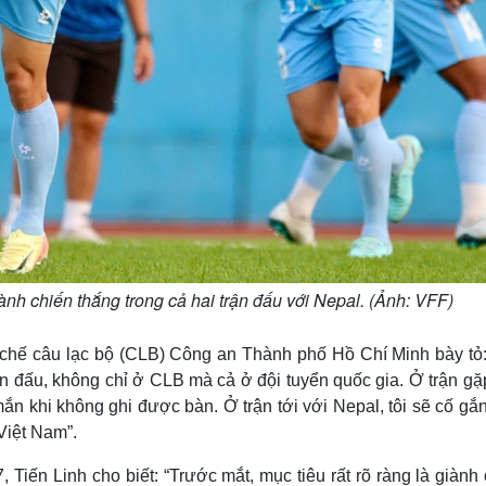
nh chiến thắng trong cả hai trận đấu với Nepal. (Ảnh: VFF)
n chế câu lạc bộ (CLB) Công an Thành phố Hồ Chí Minh bày tỏ:
trận đấu, không chỉ ở CLB mà cả ở đội tuyển quốc gia. Ở trận g
mắn khi không ghi được bàn. Ở trận tới với Nepal, tôi sẽ cố gắ
Việt Nam”.
 Tiến Linh cho biết: “Trước mắt, mục tiêu rất rõ ràng là giành