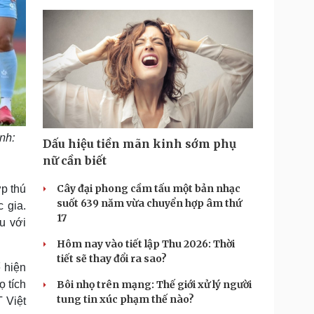
nh:
Dấu hiệu tiền mãn kinh sớm phụ
nữ cần biết
Cây đại phong cầm tấu một bản nhạc
ợp thú
suốt 639 năm vừa chuyển hợp âm thứ
 gia.
17
ấu với
Hôm nay vào tiết lập Thu 2026: Thời
tiết sẽ thay đổi ra sao?
ể hiện
ọ tích
Bôi nhọ trên mạng: Thế giới xử lý người
tung tin xúc phạm thế nào?
 Việt