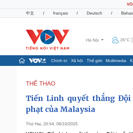
VO
中文
/
français
/
Deutsch
/
Bahas
26°C
Hà Nội
Chính trị
Xã hội
Thế giới
Multimedia
K
Chính trị
Xã hội
Đảng
Tin 24h
THỂ THAO
Tổ chức nhân sự
Dự báo thời tiết
Quốc hội
Giáo dục
Tiến Linh quyết thắng Đội 
Nhận diện sự thật
Dấu ấn VOV
Việc làm
phạt của Malaysia
Biển đảo
Pháp luật
Quân sự - Quốc phòng
Thứ Hai, 20:54, 06/10/2025
Vụ án
Vũ khí