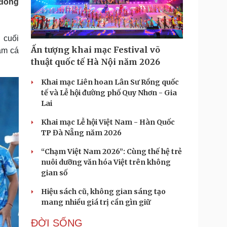
 đồng
Doanh nghiệp 24h
Tin Công nghệ
Doanh nhân
Trải nghiệm
ì cộng đồng
Chuyển đổi số
 cuối
Ấn tượng khai mạc Festival võ
âm cá
u lịch
Podcast
thuật quốc tế Hà Nội năm 2026
Tư vấn
Câu chuyện thời sự
Săn Tour
Đọc truyện đêm khuya
Khai mạc Liên hoan Lân Sư Rồng quốc
heck-in
Cửa sổ tình yêu
tế và Lễ hội đường phố Quy Nhơn - Gia
Kể chuyện cho bé
Lai
Hạt giống tâm hồn
Khai mạc Lễ hội Việt Nam - Hàn Quốc
TP Đà Nẵng năm 2026
“Chạm Việt Nam 2026”: Cùng thế hệ trẻ
nuôi dưỡng văn hóa Việt trên không
gian số
Hiệu sách cũ, không gian sáng tạo
mang nhiều giá trị cần gìn giữ
ĐỜI SỐNG