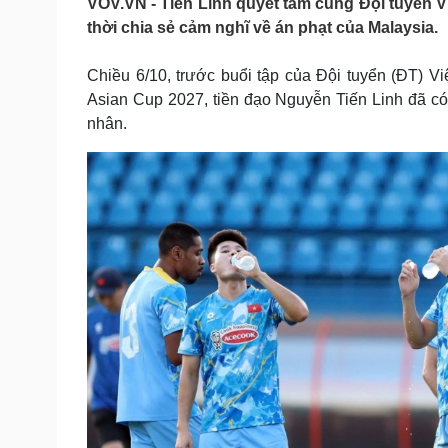
VOV.VN - Tiến Linh quyết tâm cùng Đội tuyển Vi
Tin nóng
Việt Nam
thời chia sẻ cảm nghĩ về án phạt của Malaysia.
Tư vấn luật
Phân tích
Chiều 6/10, trước buổi tập của Đội tuyển (ĐT) Vi
Asian Cup 2027, tiền đạo Nguyễn Tiến Linh đã có
Sức khỏe
Đời sống
nhân.
Dinh dưỡng - món ngon
Nhà đẹp
Cây thuốc
Blog
Sản phụ khoa
Tình yêu - Gia đình
Nhi khoa
Nam khoa
Làm đẹp - giảm cân
Phòng mạch online
Ăn sạch sống khỏe
Cải chính