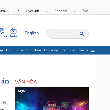
ສາລາວ
/
Русский
/
Español
/
ไทย
English
dcast
Radio
ệp
Công nghệ
Sức khỏe
Đời sống
Văn hóa
Giải trí
inh tế
Thị trường
ất động sản
Giá vàng
hởi nghiệp
Tiêu dùng
Tỷ giá
 án
VĂN HÓA
Chứng khoán
Giá cà phê
oanh nghiệp
Công nghệ
hông tin doanh nghiệp
Sành điệu