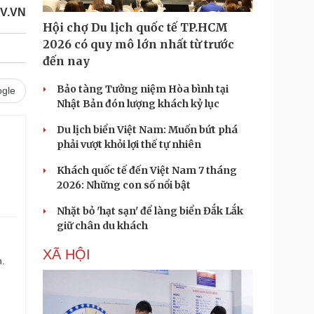
V.VN
Hội chợ Du lịch quốc tế TP.HCM
2026 có quy mô lớn nhất từ trước
đến nay
Bảo tàng Tưởng niệm Hòa bình tại
gle
Nhật Bản đón lượng khách kỷ lục
Du lịch biển Việt Nam: Muốn bứt phá
phải vượt khỏi lợi thế tự nhiên
Khách quốc tế đến Việt Nam 7 tháng
2026: Những con số nổi bật
Nhặt bỏ 'hạt sạn' để làng biển Đắk Lắk
giữ chân du khách
XÃ HỘI
n.