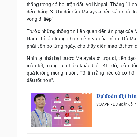
thắng trong cả hai trận đấu với Nepal. Tháng 11 c
đến tháng 3, khi đối đầu Malaysia trên sân nhà, t
vọng đi tiếp”.
Trước những thông tin liên quan đến án phạt của M
Nam chỉ tập trung cho nhiệm vụ của mình. Dù Mal
phải tiến bộ từng ngày, cho thấy diện mạo tốt hơn q
Nhìn lại thất bại trước Malaysia ở lượt đi, tiền đạ
môn tốt, mang lại nhiều khác biệt. Khi đó, toàn độ
quả không mong muốn. Tôi tin rằng nếu có cơ hội t
đấu tốt hơn”.
Dự đoán đội hìn
VOV.VN - Dự đoán đội hì