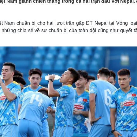
ệt Nam giành chiến thắng trong cả hai trận đấu với Nepal,
Lịch thi đấu bóng đá
Xe máy
Thế giới thể thao
Tư vấn
eSports
V
Hậu trường
ệt Nam chuẩn bị cho hai lượt trận gặp ĐT Nepal tại Vòng loại
 những chia sẻ về sự chuẩn bị của toàn đội cũng như quyết t
Văn hóa
Giải trí
D
Sân khấu - Điện ảnh
Nghệ sĩ
Văn học
Thời trang
Âm nhạc
Sao Việt
c
Di sản