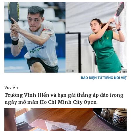
Pháp luật
Quân sự - Quốc phòng
Vụ án
Vũ khí
Tin nóng
Việt Nam
Tư vấn luật
Phân tích