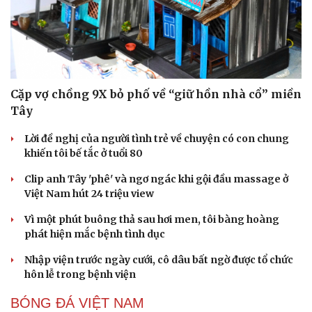
Cặp vợ chồng 9X bỏ phố về “giữ hồn nhà cổ” miền
Tây
Lời đề nghị của người tình trẻ về chuyện có con chung
khiến tôi bế tắc ở tuổi 80
Clip anh Tây 'phê' và ngơ ngác khi gội đầu massage ở
Việt Nam hút 24 triệu view
Vì một phút buông thả sau hơi men, tôi bàng hoàng
phát hiện mắc bệnh tình dục
Nhập viện trước ngày cưới, cô dâu bất ngờ được tổ chức
hôn lễ trong bệnh viện
BÓNG ĐÁ VIỆT NAM