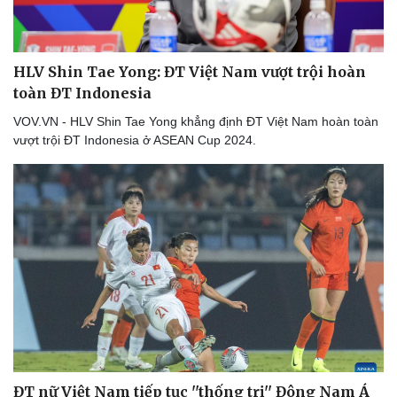
HLV Shin Tae Yong: ĐT Việt Nam vượt trội hoàn
toàn ĐT Indonesia
VOV.VN - HLV Shin Tae Yong khẳng định ĐT Việt Nam hoàn toàn
vượt trội ĐT Indonesia ở ASEAN Cup 2024.
Thể thao
Ô tô - Xe máy
Bóng đá
Ô tô
Lịch thi đấu bóng đá
Xe máy
Thế giới thể thao
Tư vấn
eSports
Hậu trường
ĐT nữ Việt Nam tiếp tục ''thống trị'' Đông Nam Á