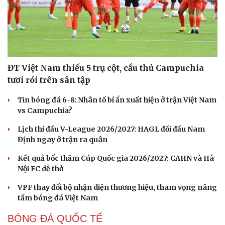
ĐT Việt Nam thiếu 5 trụ cột, cầu thủ Campuchia
tươi rói trên sân tập
Tin bóng đá 6-8: Nhân tố bí ẩn xuất hiện ở trận Việt Nam
vs Campuchia?
Lịch thi đấu V-League 2026/2027: HAGL đối đầu Nam
Định ngay ở trận ra quân
Kết quả bốc thăm Cúp Quốc gia 2026/2027: CAHN và Hà
Nội FC dễ thở
VPF thay đổi bộ nhận diện thương hiệu, tham vọng nâng
tầm bóng đá Việt Nam
BÓNG ĐÁ QUỐC TẾ