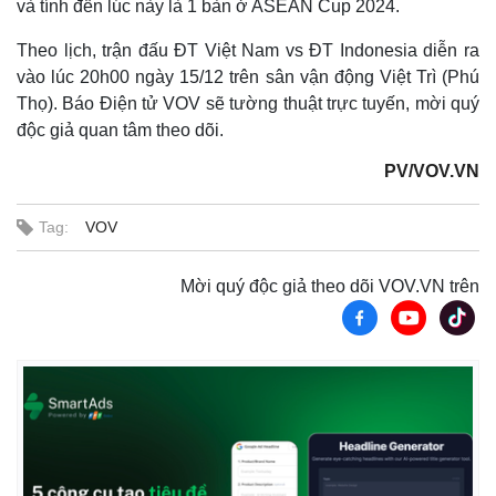
và tính đến lúc này là 1 bàn ở ASEAN Cup 2024.
Theo lịch, trận đấu ĐT Việt Nam vs ĐT Indonesia diễn ra
vào lúc 20h00 ngày 15/12 trên sân vận động Việt Trì (Phú
Thọ). Báo Điện tử VOV sẽ tường thuật trực tuyến, mời quý
độc giả quan tâm theo dõi.
PV/VOV.VN
Tag:
VOV
Thế giới
Multimedia
Mời quý độc giả theo dõi VOV.VN trên
Quan sát
Video
Cuộc sống đó đây
Ảnh
Hồ sơ
E-Magazine
Infographic