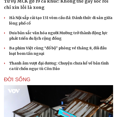
Từ vụ MCK gỡ 19 ca khúc: Không thể gây sốc rồi
chỉ xin lỗi là xong
Hà Nội sắp cải tạo 131 vòm cầu đá: Đánh thức di sản giữa
lòng phố cổ
Đưa bản sắc văn hóa người Mường trở thành động lực
phát triển du lịch cộng đồng
Ba phim Việt cùng “đổ bộ” phòng vé tháng 8, đối đầu
loạt bom tấn ngoại
Thanh âm vượt đại dương: Chuyện chưa kể về bản tình
ca từ chốn ngục tù Côn Đảo
ĐỜI SỐNG
Doanh nghiệp
Công nghệ
Thông tin doanh nghiệp
Sành điệu
Doanh nghiệp 24h
Tin Công nghệ
Doanh nhân
Trải nghiệm
Vì cộng đồng
Chuyển đổi số