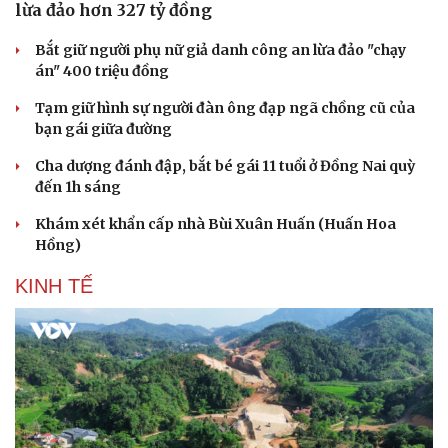
lừa đảo hơn 327 tỷ đồng
Bắt giữ người phụ nữ giả danh công an lừa đảo "chạy
án" 400 triệu đồng
Tạm giữ hình sự người đàn ông đạp ngã chồng cũ của
bạn gái giữa đường
Cha dượng đánh đập, bắt bé gái 11 tuổi ở Đồng Nai quỳ
đến 1h sáng
Khám xét khẩn cấp nhà Bùi Xuân Huấn (Huấn Hoa
Hồng)
KINH TẾ
Du lịch
Podcast