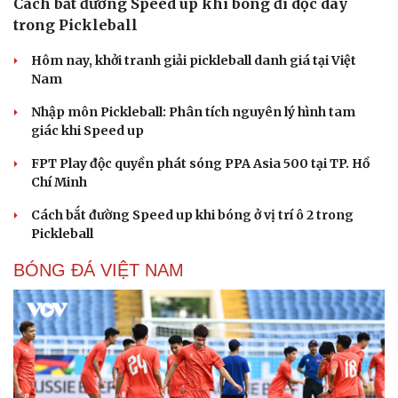
Cách bắt đường Speed up khi bóng đi dọc dây
trong Pickleball
Hôm nay, khởi tranh giải pickleball danh giá tại Việt
Nam
Nhập môn Pickleball: Phân tích nguyên lý hình tam
giác khi Speed up
FPT Play độc quyền phát sóng PPA Asia 500 tại TP. Hồ
Chí Minh
Cách bắt đường Speed up khi bóng ở vị trí ô 2 trong
Pickleball
BÓNG ĐÁ VIỆT NAM