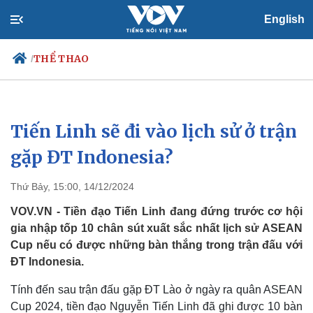
English
THỂ THAO
/
Tiến Linh sẽ đi vào lịch sử ở trận
Chính trị
Xã hội
Đảng
Tin 24h
gặp ĐT Indonesia?
Tổ chức nhân sự
Dự báo thời tiết
Quốc hội
Giáo dục
Thứ Bảy, 15:00, 14/12/2024
Nhận diện sự thật
Dấu ấn VOV
Việc làm
VOV.VN - Tiền đạo Tiến Linh đang đứng trước cơ hội
Biển đảo
gia nhập tốp 10 chân sút xuất sắc nhất lịch sử ASEAN
Cup nếu có được những bàn thắng trong trận đấu với
ĐT Indonesia.
Tính đến sau trận đấu gặp ĐT Lào ở ngày ra quân ASEAN
Cup 2024, tiền đạo Nguyễn Tiến Linh đã ghi được 10 bàn