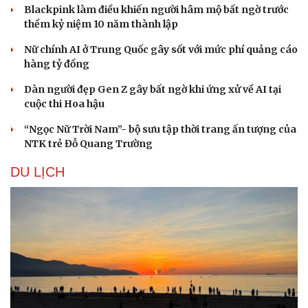
Blackpink làm điều khiến người hâm mộ bất ngờ trước
Làm đẹp - giảm cân
thềm kỷ niệm 10 năm thành lập
Phòng mạch online
Ăn sạch sống khỏe
Nữ chính AI ở Trung Quốc gây sốt với mức phí quảng cáo
hàng tỷ đồng
Dàn người đẹp Gen Z gây bất ngờ khi ứng xử về AI tại
cuộc thi Hoa hậu
“Ngọc Nữ Trời Nam”- bộ sưu tập thời trang ấn tượng của
NTK trẻ Đỗ Quang Trường
DU LỊCH