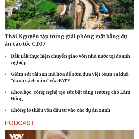
Tư vấn
Câu chuyện thời sự
Săn Tour
Đọc truyện đêm khuya
check-in
Cửa sổ tình yêu
Kể chuyện cho bé
Hạt giống tâm hồn
Thái Nguyên tập trung giải phóng mặt bằng dự
án cao tốc CT07
Đắk Lắk thực hiện chuyển giao vốn nhà nước tại doanh
nghiệp
Giám sát tài sản mã hóa để sớm đưa Việt Nam ra khỏi
"danh sách xám" của FATF
Khoa học, công nghệ tạo sức bật tăng trưởng cho Lâm
Đồng
Không lo thiếu vốn đầu tư vào các dự án xanh
PODCAST