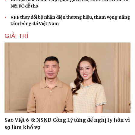
Nội FC dễ thở
VPF thay đổi bộ nhận diện thương hiệu, tham vọng nâng
tầm bóng đá Việt Nam
GIẢI TRÍ
Sức khỏe
Đời sống
Dinh dưỡng - món ngon
Nhà đẹp
Cây thuốc
Blog
Sao Việt 6-8: NSND Công Lý từng đề nghị ly hôn vì
Sản phụ khoa
Tình yêu - Gia đình
sợ làm khổ vợ
Nhi khoa
Nam khoa