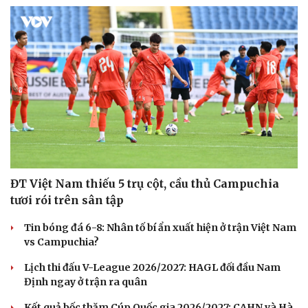
ĐT Việt Nam thiếu 5 trụ cột, cầu thủ Campuchia
tươi rói trên sân tập
Tin bóng đá 6-8: Nhân tố bí ẩn xuất hiện ở trận Việt Nam
vs Campuchia?
Lịch thi đấu V-League 2026/2027: HAGL đối đầu Nam
Định ngay ở trận ra quân
Kết quả bốc thăm Cúp Quốc gia 2026/2027: CAHN và Hà