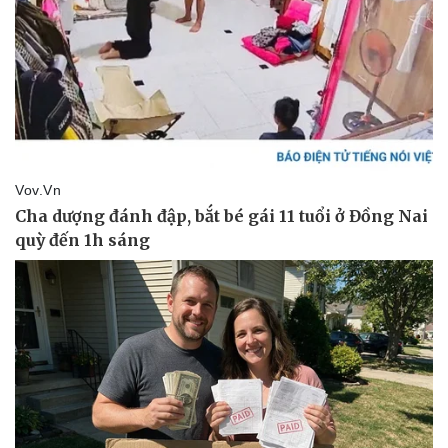
Kinh tế
Thị trường
Bất động sản
Giá vàng
Khởi nghiệp
Tiêu dùng
Tỷ giá
Chứng khoán
Giá cà phê