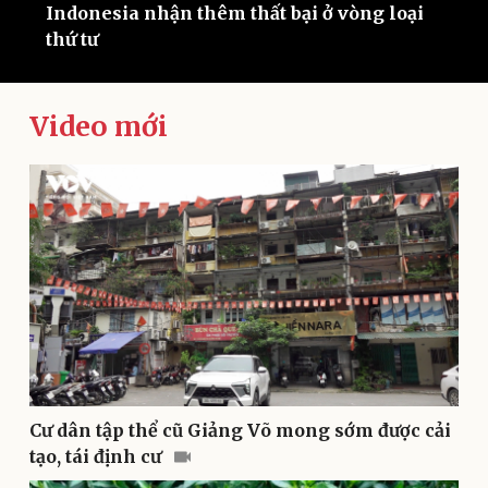
Indonesia nhận thêm thất bại ở vòng loại
I
thứ tư
Video mới
Kinh tế
Thị trường
Bất động sản
Giá vàng
Khởi nghiệp
Tiêu dùng
Tỷ giá
Chứng khoán
Giá cà phê
Cư dân tập thể cũ Giảng Võ mong sớm được cải
tạo, tái định cư