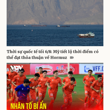
Vì cộng đồng
Chuyển đổi số
Thời sự quốc tế tối 6/8: Mỹ tiết lộ thời điểm có
thể đạt thỏa thuận về Hormuz
Sức khỏe
Đời sống
Dinh dưỡng - món ngon
Nhà đẹp
Cây thuốc
Blog
Sản phụ khoa
Tình yêu - Gia đình
Nhi khoa
Nam khoa
Làm đẹp - giảm cân