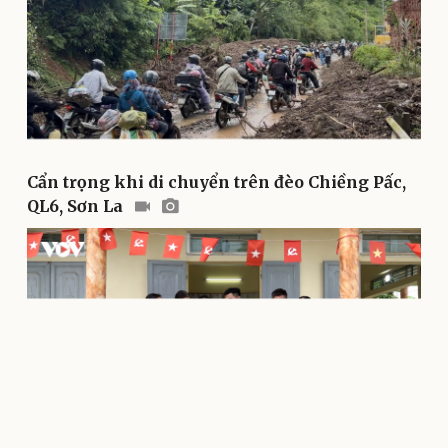
Cẩn trọng khi di chuyển trên đèo Chiềng Pấc,
QL6, Sơn La
Du lịch
Podcast
Tư vấn
Câu chuyện thời sự
Săn Tour
Đọc truyện đêm khuya
check-in
Cửa sổ tình yêu
Kể chuyện cho bé
Hạt giống tâm hồn