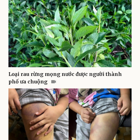
Pháp luật
Quân sự - Quốc phòng
Vụ án
Vũ khí
Tin nóng
Việt Nam
Tư vấn luật
Phân tích
Loại rau rừng mọng nước được người thành
phố ưa chuộng
Thể thao
Ô tô - Xe máy