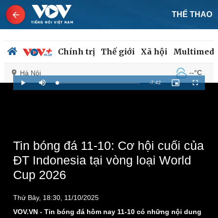
THỂ THAO
Chính trị
Thế giới
Xã hội
Multimedi
--°C
Hà Nội
Remaining
-
7:42
Loaded
:
Play
Mute
Picture-
Fullscreen
1.08%
in-
Picture
Time
Chính trị
Xã hội
Đảng
Tin 24h
Tổ chức nhân sự
Dự báo thời tiết
Tin bóng đá 11-10: Cơ hội cuối của
Quốc hội
Giáo dục
ĐT Indonesia tại vòng loại World
Nhận diện sự thật
Dấu ấn VOV
Cup 2026
Việc làm
Biển đảo
Thứ Bảy, 18:30, 11/10/2025
VOV.VN - Tin bóng đá hôm nay 11-10 có những nội dung