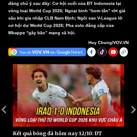
đáng chú ý sau đây: Cơ hội cuối của ĐT Indonesia tại
vòng loại World Cup 2026; Ngoại binh “bom tấn” rớt giá
sâu khi gia nhập CLB Nam Định; Ngôi sao V-League lỡ
cơ hội dự World Cup 2026; Pha solo đẳng cấp của
Mbappe “gây bão” mạng xã hội.
Huy Chung/VOV.VN
Thế giới
Multimedia
Quan sát
Video
Cuộc sống đó đây
Ảnh
Hồ sơ
E-Magazine
Infographic
Kết quả bóng đá hôm nay 12/10: ĐT
T