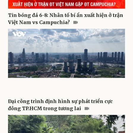
Phòng mạch online
Ăn sạch sống khỏe
Tin bóng đá 6-8: Nhân tố bí ẩn xuất hiện ở trận
Việt Nam vs Campuchia?
Văn hóa
Giải trí
Sân khấu - Điện ảnh
Nghệ sĩ
Đại công trình định hình sự phát triển cực
Văn học
Thời trang
đông TP.HCM trong tương lai
Âm nhạc
Sao Việt
Di sản