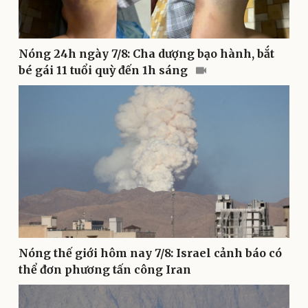
Bóng đá
Ô tô
Lịch thi đấu bóng đá
Xe máy
Thế giới thể thao
Tư vấn
eSports
Nóng 24h ngày 7/8: Cha dượng bạo hành, bắt
Hậu trường
bé gái 11 tuổi quỳ đến 1h sáng
Nóng thế giới hôm nay 7/8: Israel cảnh báo có
Doanh nghiệp
Công nghệ
thể đơn phương tấn công Iran
Thông tin doanh nghiệp
Sành điệu
Doanh nghiệp 24h
Tin Công nghệ
Doanh nhân
Trải nghiệm